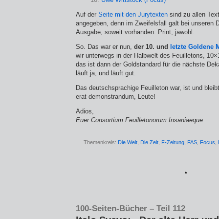
Auf der
Seite mit den Jurytexten
sind zu allen Tex
angegeben, denn im Zweifelsfall galt bei unseren D
Ausgabe, soweit vorhanden. Print, jawohl.
So. Das war er nun,
der 10. und
letzte Goldene 
wir unterwegs in der Halbwelt des Feuilletons, 10×
das ist dann der Goldstandard für die nächste Dek
läuft ja, und läuft gut.
Das deutschsprachige Feuilleton war, ist und blei
erat demonstrandum, Leute!
Adios,
Euer Consortium Feuilletonorum Insaniaeque
Themenkreis:
Die Welt
,
Die Zeit
,
F-Zeitung
,
FAS
,
Focus
,
*
100-Seiten-Bücher – Teil 112