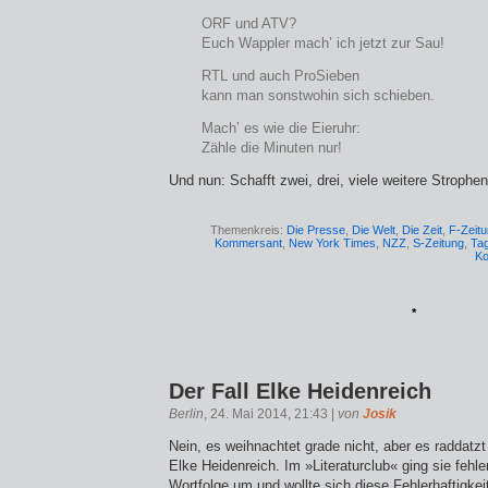
ORF und ATV?
Euch Wappler mach’ ich jetzt zur Sau!
RTL und auch ProSieben
kann man sonstwohin sich schieben.
Mach’ es wie die Eieruhr:
Zähle die Minuten nur!
Und nun: Schafft zwei, drei, viele weitere Strophen
Themenkreis:
Die Presse
,
Die Welt
,
Die Zeit
,
F-Zeit
Kommersant
,
New York Times
,
NZZ
,
S-Zeitung
,
Ta
Ko
*
Der Fall Elke Heidenreich
Berlin
, 24. Mai 2014, 21:43 |
von
Josik
Nein, es weihnachtet grade nicht, aber es raddatzt
Elke Heidenreich. Im »Literaturclub« ging sie fehle
Wortfolge um und wollte sich diese Fehlerhaftigke