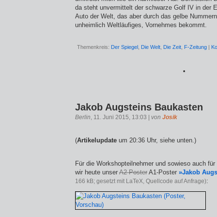
da steht unvermittelt der schwarze Golf IV in der 
Auto der Welt, das aber durch das gelbe Nummern
unheimlich Weltläufiges, Vornehmes bekommt.
Themenkreis:
Der Spiegel
,
Die Welt
,
Die Zeit
,
F-Zeitung
|
Ko
*
Jakob Augsteins Baukasten
Berlin
, 11. Juni 2015, 13:03 |
von
Josik
(
Artikelupdate
um 20:36 Uhr, siehe unten.)
Für die Workshopteilnehmer und sowieso auch für 
wir heute unser
A2-Poster
A1-Poster
»Jakob Augs
:
166 kB; gesetzt mit LaTeX, Quellcode auf Anfrage)