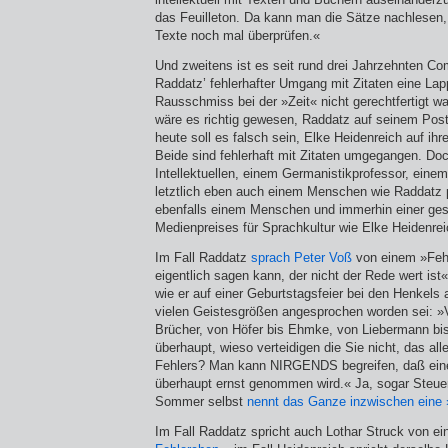
das Feuilleton. Da kann man die Sätze nachlesen
Texte noch mal überprüfen.«
Und zweitens ist es seit rund drei Jahrzehnten C
Raddatz’ fehlerhafter Umgang mit Zitaten eine Lapp
Rausschmiss bei der »Zeit« nicht gerechtfertigt wa
wäre es richtig gewesen, Raddatz auf seinem Pos
heute soll es falsch sein, Elke Heidenreich auf i
Beide sind fehlerhaft mit Zitaten umgegangen. D
Intellektuellen, einem Germanistik­professor, eine
letztlich eben auch einem Menschen wie Raddatz p
ebenfalls einem Menschen und immerhin einer ges
Medienpreises für Sprachkultur wie Elke Heidenrei
Im Fall Raddatz
sprach Peter Voß
von einem »Feh
eigentlich sagen kann, der nicht der Rede wert ist«
wie er auf einer Geburtstagsfeier bei den Henkels
vielen Geistesgrößen angesprochen worden sei: 
Brücher, von Höfer bis Ehmke, von Liebermann bis
überhaupt, wieso verteidigen die Sie nicht, das al
Fehlers? Man kann NIRGENDS begreifen, daß eine
überhaupt ernst genommen wird.« Ja, sogar Steue
Sommer selbst
nennt das Ganze inzwischen eine 
Im Fall Raddatz spricht auch Lothar Struck von e