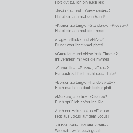
Hört gut zu, ich bin euch leid!
»Isvéstija« und »Kommersánt«?
Haltet einfach mal den Rand!
»Kronen Zeitung«, »Standard«, »Presse«?
Haltet einfach mal die Fresse!
»Tagi«, »Blick« und »NZZ«?
Früher wart ihr einmal phatt!
»Guardian« und »New York Times«?
Ihr vermiest mir voll die rhymes!
»Super Illu«, »Bunte«, »Gala«?
Für euch zahl’ ich nicht
einen
Taler!
»Börsen-Zeitung«, »Handelsblatt«?
Euch mach’ ich doch locker platt!
»Merkur«, »Lettre«, »Cicero«?
Euch spül’ ich sofort ins Klo!
Auch der Hokuspokus-»Focus«
liegt aus Jokus auf dem Locus!
»Junge Welt« und alte »Welt«?
Widewitt, wie’s euch gefällt!