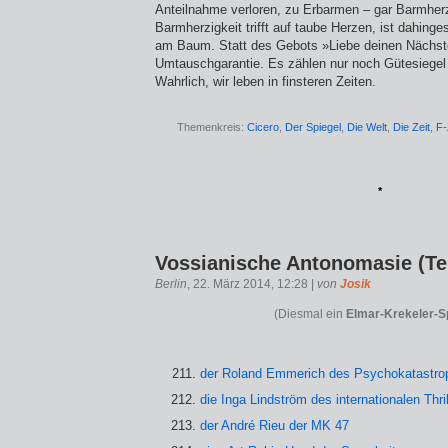
Anteilnahme verloren, zu Erbarmen – gar Barmherz
Barmherzigkeit trifft auf taube Herzen, ist dahin
am Baum. Statt des Gebots »Liebe deinen Nächste
Umtauschgarantie. Es zählen nur noch Gütesiegel
Wahrlich, wir leben in finsteren Zeiten.
Themenkreis:
Cicero
,
Der Spiegel
,
Die Welt
,
Die Zeit
,
F-
*
Vossianische Antonomasie (Tei
Berlin
, 22. März 2014, 12:28 |
von
Josik
(Diesmal ein
Elmar-Krekeler-S
der Roland Emmerich des Psychokatastroph
die Inga Lindström des internationalen Thr
der André Rieu der MK 47