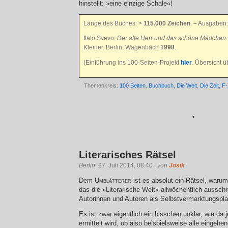
hinstellt: »eine einzige Schale«!
Länge des Buches: >
115.000 Zeichen
. – Ausgaben:
Italo Svevo:
Der alte Herr und das schöne Mädchen.
Kleiner. Berlin: Wagenbach
1998
.
(Einführung ins 100-Seiten-Projekt
hier
. Übersicht 
Themenkreis:
100 Seiten
,
Buchbuch
,
Die Welt
,
Die Zeit
,
F-
*
Literarisches Rätsel
Berlin
, 27. Juli 2014, 08:40 |
von
Josik
Dem
Umblätterer
ist es absolut ein Rätsel, warum
das die »Literarische Welt« allwöchentlich ausschr
Autorinnen und Autoren als Selbstvermarktungsplat
Es ist zwar eigentlich ein bisschen unklar, wie da 
ermittelt wird, ob also beispielsweise alle eingeh