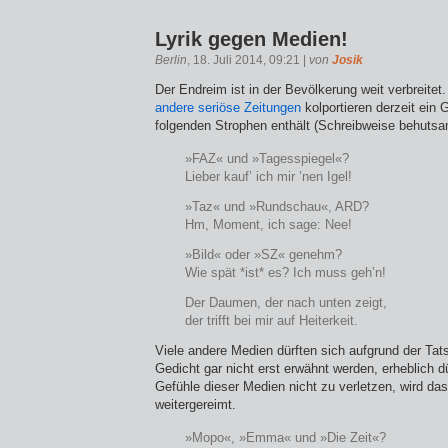
Lyrik gegen Medien!
Berlin
, 18. Juli 2014, 09:21 |
von
Josik
Der Endreim ist in der Bevölkerung weit verbreitet
andere
seriöse Zeitungen
kolportieren derzeit ein G
folgenden Strophen enthält (Schreibweise behutsa
»FAZ« und »Tagesspiegel«?
Lieber kauf’ ich mir ’nen Igel!
»Taz« und »Rundschau«, ARD?
Hm, Moment, ich sage: Nee!
»Bild« oder »SZ« genehm?
Wie spät *ist* es? Ich muss geh’n!
Der Daumen, der nach unten zeigt,
der trifft bei mir auf Heiterkeit.
Viele andere Medien dürften sich aufgrund der Tat
Gedicht gar nicht erst erwähnt werden, erheblich d
Gefühle dieser Medien nicht zu verletzen, wird da
weitergereimt.
»Mopo«, »Emma« und »Die Zeit«?