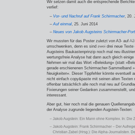
Wir setzen damit auch die entsprechende Berichters
verlief:
Vor- und Nachruf auf Frank Schirrmacher
, 20.
Auf einmal
, 25. Juni 2014
Neues von Jakob Augsteins Schirrmacher-Port
Wir mussten für das Poster zuletzt von A3- auf
A2
umschwenken, denn es sind
zwei
drei neue Texte
Augsteins Baukastenprinzip noch mal neu illustrie
wertungsfreie Analyse hat dann auch gleich einige
Nehmen wir mal das Wort »Beleidung« (statt »Bel
gerade erschienenen Schirrmacher-Sammelband »
Neuigkeiten«. Dieser Tippfehler könnte eventuell 
nicht einfach copy&paste mit seinen alten Texten
offenbar tatsächlich alle noch mal neu auf Grundl
Fixierungen seiner Gedanken zusammenstellt, und
interessant.
Aber gut, hier noch mal die genauen Quellenanga
der Analyse zugrunde liegenden Augstein-Texten:
Jakob Augstein: Ein Mann ohne Komplex. In: Die Zeit
Jakob Augstein: Frank Schirrmacher – Der Aufreger
Christian Zabel (Hrsg.): Die Alpha-Journalisten. 