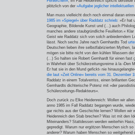
Fehlerchen«
, im Fall Heidenreich spricht derselbe 
plötzlich von der
»Aufgabe jeglicher intellektuellen
Man muss vielleicht doch noch einmal daran erinn
1985 im »Spiegel« über Raddatz schrieb
: »Er hat
Geographie, Bildende Kunst und (…) auch Philolog
manches andere staubgründliche Feuilleton.« Klar 
Geist wie Raddatz sich von solch anbiederndem L
lässt. Noch sechs Jahre nach Gernhardts Tod
urte
Deutschen lieben ihre selbstfabrizierten Mythen, 
mögen sie bitte nicht von den kühlen Wassern der 
(…) So halten sie Robert Gernhardt für einen fast 
in Wahrheit über Schülerzeitungsreime à la ›Den Mi
Er hat sie in den Mund gefickt‹ nie hinausgelangte«
die laut »Zeit Online« bereits vom 31. Dezember 
Raddatz in einem Totalverriss, einen brillanten Ge
Gernhardts dichterische Potenz mit »der parodisti
Schülerzeitungs-Redakteurs«.
Doch zurück zu Elke Heidenreich: Wollen wir allen
anno 1985 im Fall Raddatz begangen wurde, wiede
gar nichts aus der Geschichte lernen? Wollen wir w
Heidenreich den Stab brechen? Was ist mit den Id
Miteinanders? Stattdessen werden weiterhin Hass
gepredigt. Warum nur ergötzen Menschen sich so 
anderer? Warum haben Menschen so weitgehend di