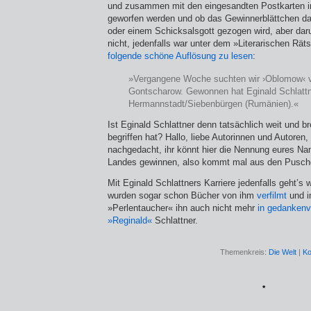
und zusammen mit den eingesandten Postkarten i
geworfen werden und ob das Gewinnerblättchen da
oder einem Schicksalsgott gezogen wird, aber daru
nicht, jedenfalls war unter dem »Literarischen Rätse
folgende schöne Auflösung zu lesen
:
»Vergangene Woche suchten wir ›Oblomow‹ 
Gontscharow. Gewonnen hat Eginald Schlatt
Hermannstadt/Siebenbürgen (Rumänien).«
Ist Eginald Schlattner denn tatsächlich weit und bre
begriffen hat? Hallo, liebe Autorinnen und Autoren
nachgedacht, ihr könnt hier die Nennung eures N
Landes gewinnen, also kommt mal aus den Pusch
Mit Eginald Schlattners Karriere jedenfalls geht’s 
wurden sogar schon Bücher von ihm
verfilmt
und i
»Perlentaucher« ihn auch nicht mehr
in gedankenv
»Reginald«
Schlattner.
Themenkreis:
Die Welt
|
Ko
*