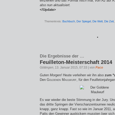
einziehen und das Format noch mal, von A2 auf A
also nun aktualisiert.
</Update>
Themenkreis:
Buchbuch
,
Der Spiegel
,
Die Welt
,
Die Zeit
*
Die Ergebnisse der …
Feuilleton-Meisterschaft 2014
Göttingen
, 13. Januar 2015, 07:33 |
von
Paco
Guten Morgen!
Heute verleihen wir ihn also
zum *z
Den
Goldenen Maulwurf
, für den Feuilletonjahrga
Es war wieder die beste Stimmung in der Jury. Un
das dritte Springen der Vierschanzentournee neuli
knapp, ganz knapp. Fast so wie im Januar 2011, a
Patts den Gewinner auskickern mussten (wer sich 