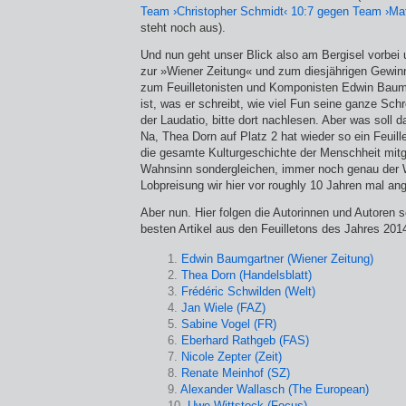
Team ›Christopher Schmidt‹ 10:7 gegen Team ›Mat
steht noch aus).
Und nun geht unser Blick also am Bergisel vorbei 
zur »Wiener Zeitung« und zum diesjährigen Gewin
zum Feuilletonisten und Komponisten Edwin Baumg
ist, was er schreibt, wie viel Fun seine ganze Schre
der Laudatio, bitte dort nachlesen. Aber was soll
Na, Thea Dorn auf Platz 2 hat wieder so ein Feuil
die gesamte Kulturgeschichte der Menschheit m
Wahnsinn sondergleichen, immer noch genau der 
Lobpreisung wir hier vor roughly 10 Jahren mal ang
Aber nun. Hier folgen die Autorinnen und Autoren 
besten Artikel aus den Feuilletons des Jahres 201
1.
Edwin Baumgartner (Wiener Zeitung)
2.
Thea Dorn (Handelsblatt)
3.
Frédéric Schwilden (Welt)
4.
Jan Wiele (FAZ)
5.
Sabine Vogel (FR)
6.
Eberhard Rathgeb (FAS)
7.
Nicole Zepter (Zeit)
8.
Renate Meinhof (SZ)
9.
Alexander Wallasch (The European)
10.
Uwe Wittstock (Focus)