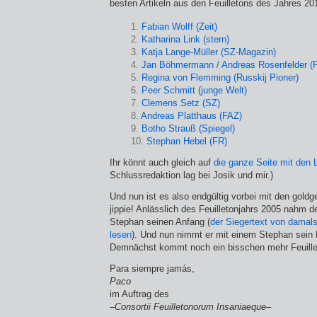
besten Artikeln aus den Feuilletons des Jahres 20
1.
Fabian Wolff (Zeit)
2.
Katharina Link (stern)
3.
Katja Lange-Müller (SZ-Magazin)
4.
Jan Böhmermann / Andreas Rosenfelder (F
5.
Regina von Flemming (Russkij Pioner)
6.
Peer Schmitt (junge Welt)
7.
Clemens Setz (SZ)
8.
Andreas Platthaus (FAZ)
9.
Botho Strauß (Spiegel)
10.
Stephan Hebel (FR)
Ihr könnt auch gleich auf
die ganze Seite mit den 
Schlussredaktion lag bei Josik und mir.)
Und nun ist es also endgültig vorbei mit den gol
jippie! Anlässlich des Feuilletonjahrs 2005 nahm 
Stephan seinen Anfang (
der Siegertext von damals
lesen
). Und nun nimmt er mit einem Stephan sein
Demnächst kommt noch ein bisschen mehr Feuillet
Para siempre jamás,
Paco
im Auftrag des
–Consortii Feuilletonorum Insaniaeque–