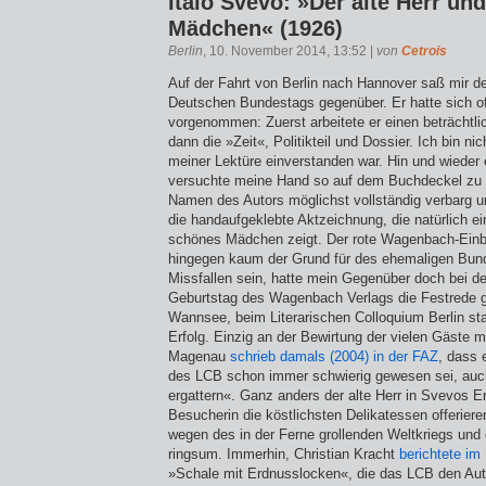
Italo Svevo: »Der alte Herr un
Mädchen« (1926)
Berlin
, 10. November 2014, 13:52 |
von
Cetrois
Auf der Fahrt von Berlin nach Hannover saß mir d
Deutschen Bundestags gegenüber. Er hatte sich of
vorgenommen: Zuerst arbeitete er einen beträchtl
dann die »Zeit«, Politikteil und Dossier. Ich bin nic
meiner Lektüre einverstanden war. Hin und wieder ei
versuchte meine Hand so auf dem Buchdeckel zu p
Namen des Autors möglichst vollständig verbarg 
die handaufgeklebte Aktzeichnung, die natürlich ei
schönes Mädchen zeigt. Der rote Wagenbach-Einb
hingegen kaum der Grund für des ehemaligen Bund
Missfallen sein, hatte mein Gegenüber doch bei de
Geburtstag des Wagenbach Verlags die Festrede g
Wannsee, beim Literarischen Colloquium Berlin sta
Erfolg. Einzig an der Bewirtung der vielen Gäste m
Magenau
schrieb damals (2004) in der FAZ
, dass
des LCB schon immer schwierig gewesen sei, auc
ergattern«. Ganz anders der alte Herr in Svevos Er
Besucherin die köstlichsten Delikatessen offeriere
wegen des in der Ferne grollenden Weltkriegs und
ringsum. Immerhin, Christian Kracht
berichtete im
»Schale mit Erdnusslocken«, die das LCB den Aut