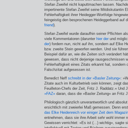
Stefan Zweifel nicht kaputtmachen lassen. Nachde
impertinente Stefan Zweifel seine Mitdiskutantin E
Fehlerhaftigkeit ihrer Heidegger-Wortfolge hingewi
feingeistig den besprochenen Heideggerband auf d
friend
).
Stefan Zweifel wurde daraufhin seiner Pflichten a
viele Kommentatoren (darunter
hier der
und möglic
der
) fordern nun, nicht auf ihn, sondern auf Elke H
bzw. zweite Stein geworfen werden. Und sie führen
Beispiel dafür an, wie die Zeiten sich verändert hä
gewesen, dass nicht derjenige rausgeschmissen wu
Fehlerhaftigkeit eines Zitats erkannt hat, sondern 
Falschzitat aufgesessen ist.
Benedict Neff
schreibt in der »Basler Zeitung«
: »W
Zitate auch im Kulturbetrieb sein können, zeigt da
Feuilleton-Chefs der Zeit, Fritz J. Raddatz.« Und 
»FAZ«
daran, dass die »Basler Zeitung« an Fritz J
Philologisch gänzlich unverantwortlich und absolut 
ersichtlich mit zweierlei Maß gemessen. Denn erst
das Elke Heidenreich vor einiger Zeit dem Magazi
entnehmen, dass sie ihre Arbeit sehr wohl immer
Gewissen verrichtet: »Es ist (…) wichtig«, sagte s
intellektuell mit Texten und Büchern auseinanderz