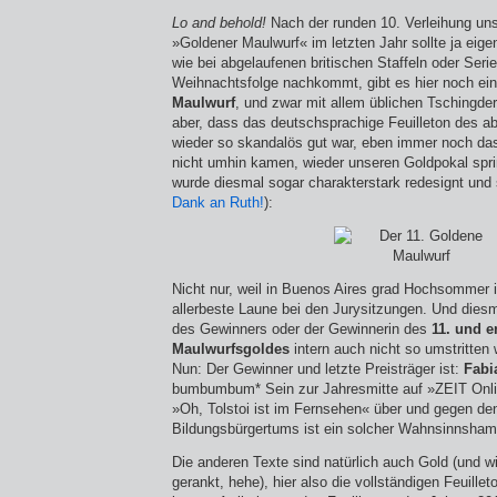
Lo and behold!
Nach der runden 10. Verleihung uns
»Goldener Maulwurf« im letzten Jahr sollte ja eige
wie bei abgelaufenen britischen Staffeln oder Ser
Weihnachtsfolge nachkommt, gibt es hier noch ei
Maulwurf
, und zwar mit allem üblichen Tsching­de­
aber, dass das deutschsprachige Feuilleton des a
wieder so skandalös gut war, eben immer noch das
nicht umhin kamen, wieder unseren Goldpokal spri
wurde diesmal sogar charakterstark redesignt und 
Dank an Ruth!
):
Nicht nur, weil in Buenos Aires grad Hochsommer i
allerbeste Laune bei den Jurysitzungen. Und die
des Gewinners oder der Gewinnerin des
11. und e
Maulwurfsgoldes
intern auch nicht so umstritten 
Nun: Der Gewinner und letzte Preisträger ist:
Fabi
bumbumbum* Sein zur Jahresmitte auf »ZEIT Onlin
»Oh, Tolstoi ist im Fernsehen« über und gegen d
Bildungsbürgertums ist ein solcher Wahnsinnsham
Die anderen Texte sind natürlich auch Gold (und w
gerankt, hehe), hier also die vollständigen Feuille