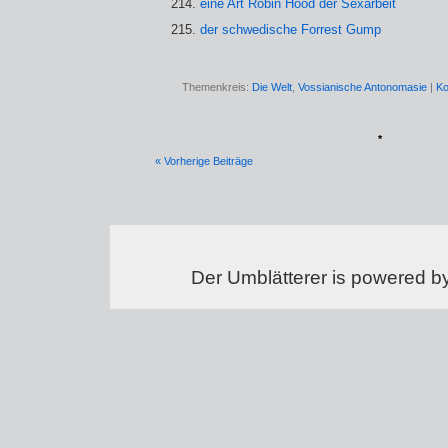
eine Art Robin Hood der Sexarbeit
der schwedische Forrest Gump
Themenkreis:
Die Welt
,
Vossianische Antonomasie
|
Ko
*
« Vorherige Beiträge
Der Umblätterer is powered b