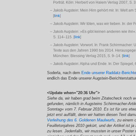
Porträt. Köln: Herbert von Halem Verlag 2007, S. 
Jakob Augstein: Mein Hirn gehört mir. In: Welt am S
[
link
]
Jakob Augstein: Wir töten, was wir lieben. In: der Fr
Jakob Augstein: »Es gibt keinen anderen wie ihn«. 
S. 114–115. [
link
]
Jakob Augstein: Vorwort. In: Frank Schirrmacher:
Texte aus den Jahren 1990 bis 2014. Herausgege
München: Blessing Verlag 2015, S. 9–14. [
link
]
Jakob Augstein: Alpha und Ende. In: Der Spiegel, 6.
Soderla, nach dem
Ende unserer Raddatz-Berichte
endlich das Ende unserer Augstein-Berichterstattu
<Update when="20:36 Uhr">
Siehe da, wir haben grad beim Zitatecheck noch w
gefunden, nämlich in Augsteins Schirrmacher-Arti
Sonntag« vom 7. Februar 2010. Es ist für uns etw
jetzt erst auffällt, denn wir hatten diesen Text dam
Verleihung des 6. Goldenen Maulwurfs
, zu einem 
Feuilletonjahres 2010 gekürt, und der Artikel ist j
zu lesen. Jedenfalls, wir mussten in unser Poster 