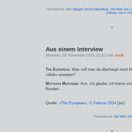
Themenkreis:
Der Spiegel
,
Deutschlandfunk
,
Die Welt
,
Die Z
Zeitung
,
stern
|
Ko
*
Aus einem Interview
München
, 28. November 2015, 22:01 |
von
Josik
The European
: Was soll man da überhaupt noch N
»Welt« erwarten?
Matthias Matussek
: Ach, ich glaube, ich käme von
Runden …
Quelle:
»The European«, 3. Februar 2014
[sic]
Themenkreis:
Die Welt
|
Ko
*