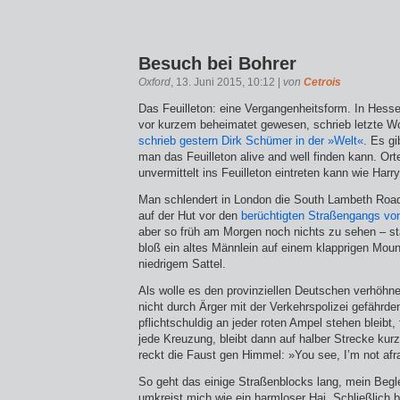
Besuch bei Bohrer
Oxford
, 13. Juni 2015, 10:12 |
von
Cetrois
Das Feuilleton: eine Vergangenheitsform. In Hessen
vor kurzem beheimatet gewesen, schrieb letzte W
schrieb gestern Dirk Schümer in der »Welt«
. Es g
man das Feuilleton alive and well finden kann. Or
unvermittelt ins Feuilleton eintreten kann wie Harry
Man schlendert in London die South Lambeth Road 
auf der Hut vor den
berüchtigten Straßengangs vo
aber so früh am Morgen noch nichts zu sehen – st
bloß ein altes Männlein auf einem klapprigen Mount
niedrigem Sattel.
Als wolle es den provinziellen Deutschen verhöhnen
nicht durch Ärger mit der Verkehrspolizei gefährde
pflichtschuldig an jeder roten Ampel stehen bleibt, 
jede Kreuzung, bleibt dann auf halber Strecke kur
reckt die Faust gen Himmel: »You see, I’m not afra
So geht das einige Straßenblocks lang, mein Begl
umkreist mich wie ein harmloser Hai. Schließlich 