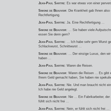
Jean-Paul Sartre
: Es war etwas von einer perve
Simone de Beauvoir
: Die Krankheit gab Ihnen also e
Rechtfertigung.
Jean-Paul Sartre
: Ja. Eine Rechtfertigung …
Simone de Beauvoir
: … Sie haben viele Aufputs
essen Sie denn gern?
Jean-Paul Sartre
: … Ich habe sehr gern Wurst g
Schlackwurst, Schnittwurst …
Simone de Beauvoir
: … Der einzige Luxus, den wir 
haben …
Jean-Paul Sartre
: Waren die Reisen.
Simone de Beauvoir
: Waren die Reisen … Es gibt 
Ihrem Geld gemacht haben, Sie haben nie spekulie
Jean-Paul Sartre
: Nie. Und man braucht nicht ei
Ich habe nie Geld angelegt.
Simone de Beauvoir
: Nie … Ein Fabrikarbeiter, der
fühlt sich nicht frei …
Jean-Paul Sartre
: Nein, er fühlt sich nicht frei …