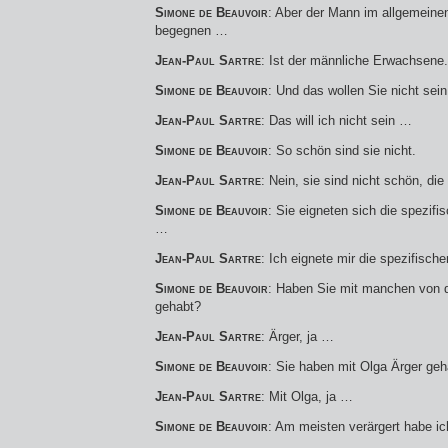
Simone de Beauvoir
: Aber der Mann im allgemeine
begegnen …
Jean-Paul Sartre
: Ist der männliche Erwachsene.
Simone de Beauvoir
: Und das wollen Sie nicht sein
Jean-Paul Sartre
: Das will ich nicht sein …
Simone de Beauvoir
: So schön sind sie nicht.
Jean-Paul Sartre
: Nein, sie sind nicht schön, d
Simone de Beauvoir
: Sie eigneten sich die spezif
…
Jean-Paul Sartre
: Ich eignete mir die spezifisc
Simone de Beauvoir
: Haben Sie mit manchen von 
gehabt?
Jean-Paul Sartre
: Ärger, ja …
Simone de Beauvoir
: Sie haben mit Olga Ärger geh
Jean-Paul Sartre
: Mit Olga, ja …
Simone de Beauvoir
: Am meisten verärgert habe 