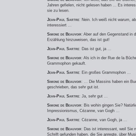
Jahren gefielen, nicht gelesen haben … Es interess
sie zu lesen.
Jean-Paul Sartre
: Nein. Ich weiß nicht warum, ab
interessiert …
Simone de Beauvoir
: Aber auf den Gegenstand in 
Erzählung hinzuweisen, das ist gut!
Jean-Paul Sartre
: Das ist gut, ja …
Simone de Beauvoir
: Als ich in der Rue de la Bûch
Grammophon gekauft.
Jean-Paul Sartre
: Ein großes Grammophon …
Simone de Beauvoir
: … Die Massins haben ein Bu
geschrieben, das sehr gut ist.
Jean-Paul Sartre
: Ja, sehr gut …
Simone de Beauvoir
: Bis wohin gingen Sie? Natürl
Impressionismus, Cézanne, van Gogh …
Jean-Paul Sartre
: Cézanne, van Gogh, ja …
Simone de Beauvoir
: Das ist interessant, weil Sie 
Schrift gefunden haben, die Sie anregte, über Mus