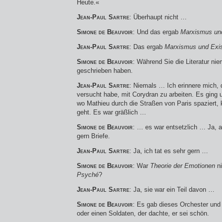
Heute.«
Jean-Paul Sartre
: Überhaupt nicht …
Simone de Beauvoir
: Und das ergab
Marxismus und
Jean-Paul Sartre
: Das ergab
Marxismus und Exis
Simone de Beauvoir
: Während Sie die Literatur ni
geschrieben haben.
Jean-Paul Sartre
: Niemals … Ich erinnere mich,
versucht habe, mit Corydran zu arbeiten. Es gin
wo Mathieu durch die Straßen von Paris spaziert,
geht. Es war gräßlich …
Simone de Beauvoir
: … es war entsetzlich … Ja, a
gern Briefe.
Jean-Paul Sartre
: Ja, ich tat es sehr gern …
Simone de Beauvoir
: War
Theorie der Emotionen
ni
Psyché
?
Jean-Paul Sartre
: Ja, sie war ein Teil davon …
Simone de Beauvoir
: Es gab dieses Orchester un
oder einen Soldaten, der dachte, er sei schön.