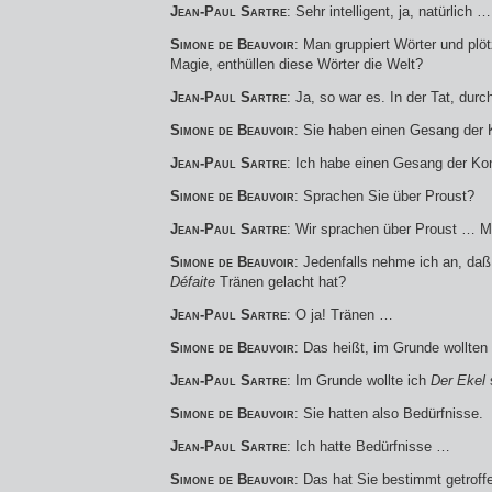
Jean-Paul Sartre
: Sehr intelligent, ja, natürlich …
Simone de Beauvoir
: Man gruppiert Wörter und plöt
Magie, enthüllen diese Wörter die Welt?
Jean-Paul Sartre
: Ja, so war es. In der Tat, dur
Simone de Beauvoir
: Sie haben einen Gesang der 
Jean-Paul Sartre
: Ich habe einen Gesang der Ko
Simone de Beauvoir
: Sprachen Sie über Proust?
Jean-Paul Sartre
: Wir sprachen über Proust …
Simone de Beauvoir
: Jedenfalls nehme ich an, da
Défaite
Tränen gelacht hat?
Jean-Paul Sartre
: O ja! Tränen …
Simone de Beauvoir
: Das heißt, im Grunde wollten
Jean-Paul Sartre
: Im Grunde wollte ich
Der Ekel
Simone de Beauvoir
: Sie hatten also Bedürfnisse.
Jean-Paul Sartre
: Ich hatte Bedürfnisse …
Simone de Beauvoir
: Das hat Sie bestimmt getrof