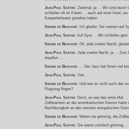
Jean-Paul Sartre
: Zweimal, ja … Wir sind durch 
schliefen oft im Freien … auch auf einer Insel, wo
Kasperletheater gesehen haben.
Simone de Beauvoir
: Ich glaube, Sie meinen auf S
Jean-Paul Sartre
: Auf Syra … Wir schliefen gern
Simone de Beauvoir
: Oh, jede zweite Nacht, glaube
Jean-Paul Sartre
: Jede zweite Nacht, ja … Zum B
draußen …
Simone de Beauvoir
: … Der Jazz hat Ihnen viel be
Jean-Paul Sartre
: Viel …
Simone de Beauvoir
: Und war es nicht auch das er
Flugzeug flogen?
Jean-Paul Sartre
: Doch, es war das erste Mal …
Zollbeamten an der amerikanischen Grenze hatte n
Nachlässigkeit an den meisten europäischen Gre
Simone de Beauvoir
: Waren sie grimmig, die Zoll
Jean-Paul Sartre
: Sie waren ziemlich grimmig …