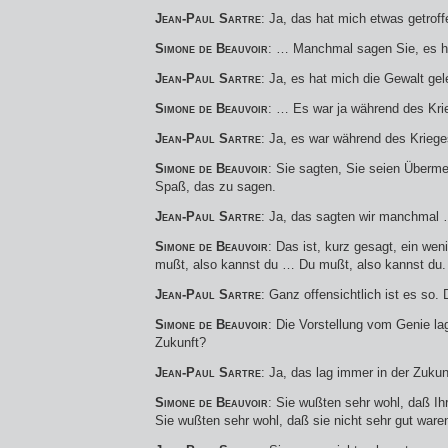
Jean-Paul Sartre
: Ja, das hat mich etwas getrof
Simone de Beauvoir
: … Manchmal sagen Sie, es ha
Jean-Paul Sartre
: Ja, es hat mich die Gewalt ge
Simone de Beauvoir
: … Es war ja während des Kr
Jean-Paul Sartre
: Ja, es war während des Krieg
Simone de Beauvoir
: Sie sagten, Sie seien Über
Spaß, das zu sagen.
Jean-Paul Sartre
: Ja, das sagten wir manchmal
Simone de Beauvoir
: Das ist, kurz gesagt, ein wen
mußt, also kannst du … Du mußt, also kannst du.
Jean-Paul Sartre
: Ganz offensichtlich ist es so
Simone de Beauvoir
: Die Vorstellung vom Genie la
Zukunft?
Jean-Paul Sartre
: Ja, das lag immer in der Zukun
Simone de Beauvoir
: Sie wußten sehr wohl, daß 
Sie wußten sehr wohl, daß sie nicht sehr gut ware