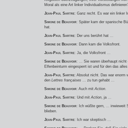
Moral als eine Art linker Individualismus definieren
Jean-Paul Sartre
: Ganz recht. Es war ein linker
Simone de Beauvoir
: Später kam der spanische Bür
hat.
Jean-Paul Sartre
: Der uns berührt hat …
Simone de Beauvoir
: Dann kam die Volksfront.
Jean-Paul Sartre
: Ja, die Volksfront …
Simone de Beauvoir
: … Sie waren überhaupt nicht 
Elfenbeinturm eingesperrt ist und für den das alles 
Jean-Paul Sartre
: Absolut nicht. Das war enorm
den
Lettres françaises
… zu tun gehabt …
Simone de Beauvoir
: Auch mit
Action
.
Jean-Paul Sartre
: Und mit
Action
, ja …
Simone de Beauvoir
: Ich wüßte gern, … inwieweit 
blieben.
Jean-Paul Sartre
: Ich war skeptisch …