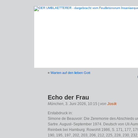
«
Warten auf den lieben Gott
Echo der Frau
München
, 3. Juni 2026, 10:15 |
von
Josik
Erstabdruck in:
Simone de Beauvoir: Die Zeremonie des Abschieds u
Sartre. August–September 1974. Deutsch von Uli Aum
Reinbek bei Hamburg: Rowohlt 1986, S. 171, 177, 179
190, 195, 197, 202, 203, 206, 212, 225, 228, 230, 232