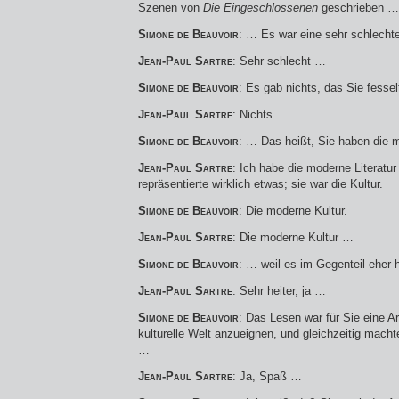
Szenen von
Die Eingeschlossenen
geschrieben …
Simone de Beauvoir
: … Es war eine sehr schlecht
Jean-Paul Sartre
: Sehr schlecht …
Simone de Beauvoir
: Es gab nichts, das Sie fessel
Jean-Paul Sartre
: Nichts …
Simone de Beauvoir
: … Das heißt, Sie haben die m
Jean-Paul Sartre
: Ich habe die moderne Literatu
repräsentierte wirklich etwas; sie war die Kultur.
Simone de Beauvoir
: Die moderne Kultur.
Jean-Paul Sartre
: Die moderne Kultur …
Simone de Beauvoir
: … weil es im Gegenteil eher he
Jean-Paul Sartre
: Sehr heiter, ja …
Simone de Beauvoir
: Das Lesen war für Sie eine A
kulturelle Welt anzueignen, und gleichzeitig macht
…
Jean-Paul Sartre
: Ja, Spaß …