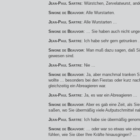
Jean-Paul Sartre
: Würstchen, Zervelatwurst, and
Simone de Beauvoir
: Alle Wurstarten.
Jean-Paul Sartre
: Alle Wurstarten …
Simone de Beauvoir
: … Sie haben auch nicht unge
Jean-Paul Sartre
: Ich habe sehr gern getrunken
Simone de Beauvoir
: Man muß dazu sagen, daß Sie
gewesen sind.
Jean-Paul Sartre
: Nie …
Simone de Beauvoir
: Ja, aber manchmal tranken Si
wollte … besonders bei den Fiestas oder kurz nac
gleichzeitig ein Abreagieren war.
Jean-Paul Sartre
: Ja, es war ein Abreagieren …
Simone de Beauvoir
: Aber es gab eine Zeit, als Si
saßen, wo Sie übermäßig viele Aufputschmittel n
Jean-Paul Sartre
: Ich habe sie übermäßig gen
Simone de Beauvoir
: … oder war so etwas wie eine
fühlen, wie Sie über Ihre Kräfte hinausgingen? …