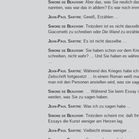
Simone de Beauvoir
: Aber das, was Sie neulich da
nannten, was war das in alldem? Es war noch imm
Jean-Paul Sartre
: Gewiß, Erzählen …
Simone de Beauvoir
: Trotzdem ist es nicht dassel
Giacometti zu schreiben oder
Die Wand
zu erzähle
Jean-Paul Sartre
: Es ist nicht dasselbe …
Simone de Beauvoir
: Sie haben schon vor dem Kri
schreiben, nicht wahr? … Und Sie haben es währen
…
Jean-Paul Sartre
: Während des Krieges habe ich e
Zeitschrift fortgesetzt … In einem Roman weiß ma
man mit den Personen anstellen wird, was sie sa
Simone de Beauvoir
: … Während Sie beim Essay i
werden, was Sie zu sagen haben.
Jean-Paul Sartre
: Was ich zu sagen habe …
Simone de Beauvoir
: Trotzdem scheint mir, daß Ihn
Essays die Kunst weniger am Herzen lag.
Jean-Paul Sartre
: Vielleicht etwas weniger …