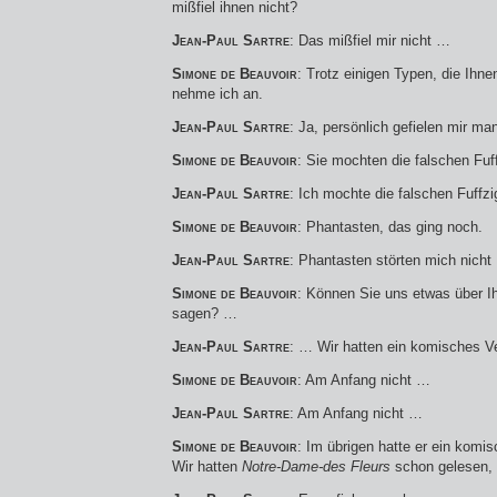
mißfiel ihnen nicht?
Jean-Paul Sartre
: Das mißfiel mir nicht …
Simone de Beauvoir
: Trotz einigen Typen, die Ihne
nehme ich an.
Jean-Paul Sartre
: Ja, persönlich gefielen mir m
Simone de Beauvoir
: Sie mochten die falschen Fuff
Jean-Paul Sartre
: Ich mochte die falschen Fuffzi
Simone de Beauvoir
: Phantasten, das ging noch.
Jean-Paul Sartre
: Phantasten störten mich nicht
Simone de Beauvoir
: Können Sie uns etwas über 
sagen? …
Jean-Paul Sartre
: … Wir hatten ein komisches V
Simone de Beauvoir
: Am Anfang nicht …
Jean-Paul Sartre
: Am Anfang nicht …
Simone de Beauvoir
: Im übrigen hatte er ein komi
Wir hatten
Notre-Dame-des Fleurs
schon gelesen, u