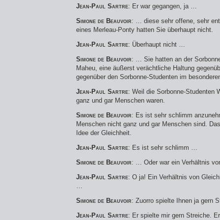
Jean-Paul Sartre
: Er war gegangen, ja …
Simone de Beauvoir
: … diese sehr offene, sehr 
eines Merleau-Ponty hatten Sie überhaupt nicht.
Jean-Paul Sartre
: Überhaupt nicht …
Simone de Beauvoir
: … Sie hatten an der Sorbonne
Maheu, eine äußerst verächtliche Haltung gegenü
gegenüber den Sorbonne-Studenten im besondere
Jean-Paul Sartre
: Weil die Sorbonne-Studenten 
ganz und gar Menschen waren.
Simone de Beauvoir
: Es ist sehr schlimm anzune
Menschen nicht ganz und gar Menschen sind. Das w
Idee der Gleichheit.
Jean-Paul Sartre
: Es ist sehr schlimm …
Simone de Beauvoir
: … Oder war ein Verhältnis vo
Jean-Paul Sartre
: O ja! Ein Verhältnis von Gleic
…
Simone de Beauvoir
: Zuorro spielte Ihnen ja gern S
Jean-Paul Sartre
: Er spielte mir gern Streiche. 