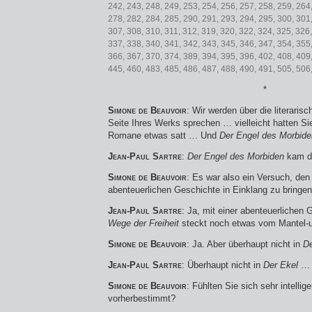
242, 243, 248, 249, 253, 254, 256, 257, 258, 259, 264
278, 282, 284, 285, 290, 291, 293, 294, 295, 300, 301
307, 308, 310, 311, 312, 319, 320, 322, 324, 325, 326,
337, 338, 340, 341, 342, 343, 345, 346, 347, 354, 355
366, 367, 370, 374, 389, 394, 395, 396, 402, 408, 409,
445, 460, 483, 485, 486, 487, 488, 490, 491, 505, 506,
*
Simone de Beauvoir
: Wir werden über die literaris
Seite Ihres Werks sprechen … vielleicht hatten Si
Romane etwas satt … Und
Der Engel des Morbide
Jean-Paul Sartre
:
Der Engel des Morbiden
kam d
Simone de Beauvoir
: Es war also ein Versuch, den
abenteuerlichen Geschichte in Einklang zu bringen
Jean-Paul Sartre
: Ja, mit einer abenteuerlichen
Wege der Freiheit
steckt noch etwas vom Mantel
Simone de Beauvoir
: Ja. Aber überhaupt nicht in
De
Jean-Paul Sartre
: Überhaupt nicht in
Der Ekel
…
Simone de Beauvoir
: Fühlten Sie sich sehr intellig
vorherbestimmt?