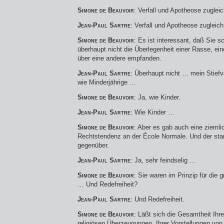
Simone de Beauvoir
: Verfall und Apotheose zugleic
Jean-Paul Sartre
: Verfall und Apotheose zugleic
Simone de Beauvoir
: Es ist interessant, daß Sie 
überhaupt nicht die Überlegenheit einer Rasse, einer
über eine andere empfanden.
Jean-Paul Sartre
: Überhaupt nicht … mein Stiefva
wie Minderjährige …
Simone de Beauvoir
: Ja, wie Kinder.
Jean-Paul Sartre
: Wie Kinder …
Simone de Beauvoir
: Aber es gab auch eine ziemlic
Rechtstendenz an der École Normale. Und der stan
gegenüber.
Jean-Paul Sartre
: Ja, sehr feindselig …
Simone de Beauvoir
: Sie waren im Prinzip für die g
… Und Redefreiheit?
Jean-Paul Sartre
: Und Redefreiheit.
Simone de Beauvoir
: Läßt sich die Gesamtheit Ih
religiösen Überzeugungen, Ihrer Vorstellungen von