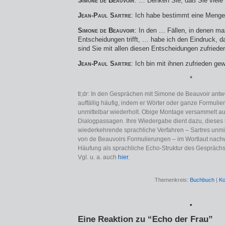
Simone de Beauvoir
: … Denken Sie, daß Sie viel
Jean-Paul Sartre
: Ich habe bestimmt eine Meng
Simone de Beauvoir
: In den … Fällen, in denen m
Entscheidungen trifft, … habe ich den Eindruck, 
sind Sie mit allen diesen Entscheidungen zufried
Jean-Paul Sartre
: Ich bin mit ihnen zufrieden ge
*
tl;dr: In den Gesprächen mit Simone de Beauvoir antw
auffällig häufig, indem er Wörter oder ganze Formulie
unmittelbar wiederholt. Obige Montage versammelt au
Dialogpassagen. Ihre Wiedergabe dient dazu, dieses
wiederkehrende sprachliche Verfahren – Sartres unm
von de Beauvoirs Formulierungen – im Wortlaut nachw
Häufung als sprachliche Echo-Struktur des Gespräc
Vgl. u. a. auch
hier
.
Themenkreis:
Buchbuch
|
Ko
*
Eine Reaktion zu “Echo der Frau”