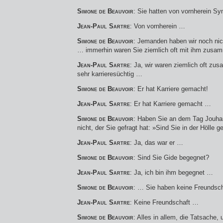
Simone de Beauvoir
: Sie hatten von vornherein Sym
Jean-Paul Sartre
: Von vornherein …
Simone de Beauvoir
: Jemanden haben wir noch nic
… immerhin waren Sie ziemlich oft mit ihm zusa
Jean-Paul Sartre
: Ja, wir waren ziemlich oft 
sehr karrieresüchtig …
Simone de Beauvoir
: Er hat Karriere gemacht!
Jean-Paul Sartre
: Er hat Karriere gemacht …
Simone de Beauvoir
: Haben Sie an dem Tag Jouha
nicht, der Sie gefragt hat: »Sind Sie in der Hölle
Jean-Paul Sartre
: Ja, das war er …
Simone de Beauvoir
: Sind Sie Gide begegnet?
Jean-Paul Sartre
: Ja, ich bin ihm begegnet …
Simone de Beauvoir
: … Sie haben keine Freundsch
Jean-Paul Sartre
: Keine Freundschaft …
Simone de Beauvoir
: Alles in allem, die Tatsache,