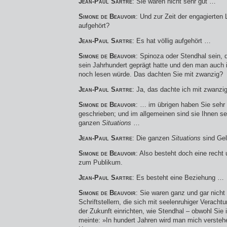
Jean-Paul Sartre
: Sie waren nicht sehr gut …
Simone de Beauvoir
: Und zur Zeit der engagierten 
aufgehört?
Jean-Paul Sartre
: Es hat völlig aufgehört …
Simone de Beauvoir
: Spinoza oder Stendhal sein, 
sein Jahrhundert geprägt hatte und den man auch 
noch lesen würde. Das dachten Sie mit zwanzig?
Jean-Paul Sartre
: Ja, das dachte ich mit zwanzi
Simone de Beauvoir
: … im übrigen haben Sie sehr
geschrieben; und im allgemeinen sind sie Ihnen se
ganzen
Situations
…
Jean-Paul Sartre
: Die ganzen
Situations
sind Gel
Simone de Beauvoir
: Also besteht doch eine recht
zum Publikum.
Jean-Paul Sartre
: Es besteht eine Beziehung …
Simone de Beauvoir
: Sie waren ganz und gar nicht
Schriftstellern, die sich mit seelenruhiger Verachtu
der Zukunft einrichten, wie Stendhal – obwohl Sie 
meinte: »In hundert Jahren wird man mich verste