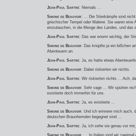
Jean-Paul Sartre
: Niemals …
Simone de Beauvoir
: … Die Stierkämpfe sind nicht
griechischer Tempel oder Malerei. Sie waren eine A
einzutauchen, in die Menge des Landes, und das w
Jean-Paul Sartre
: Das war enorm wichtig, der S
Simone de Beauvoir
: Das knüpfte ja ein bißchen a
Abenteuern an.
Jean-Paul Sartre
: Ja, es hatte etwas Abenteuerli
Simone de Beauvoir
: Dabei riskierten wir nichts.
Jean-Paul Sartre
: Wir riskierten nichts … Ach, 
Simone de Beauvoir
: Sehr vage … Wir spürten nich
existierte doch immerhin für uns.
Jean-Paul Sartre
: Ja, es existierte …
Simone de Beauvoir
: Und ich erinnere mich auch, 
deutschen Braunhemden begegnet sind …
Jean-Paul Sartre
: Ja, ich sehe sie genau vor m
Simone de Beauvoir
: … In Italien sind wir zweima