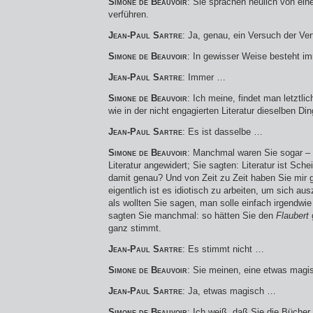
Simone de Beauvoir
: Sie sprachen neulich von ei
verführen.
Jean-Paul Sartre
: Ja, genau, ein Versuch der Ve
Simone de Beauvoir
: In gewisser Weise besteht i
Jean-Paul Sartre
: Immer …
Simone de Beauvoir
: Ich meine, findet man letztli
wie in der nicht engagierten Literatur dieselben Di
Jean-Paul Sartre
: Es ist dasselbe …
Simone de Beauvoir
: Manchmal waren Sie sogar – e
Literatur angewidert; Sie sagten: Literatur ist Sc
damit genau? Und von Zeit zu Zeit haben Sie mir ge
eigentlich ist es idiotisch zu arbeiten, um sich a
als wollten Sie sagen, man solle einfach irgendwi
sagten Sie manchmal: so hätten Sie den
Flaubert
ganz stimmt.
Jean-Paul Sartre
: Es stimmt nicht …
Simone de Beauvoir
: Sie meinen, eine etwas magis
Jean-Paul Sartre
: Ja, etwas magisch …
Simone de Beauvoir
: Ich weiß, daß Sie die Bücher,