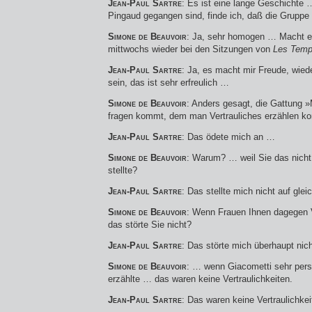
Jean-Paul Sartre
: Es ist eine lange Geschichte 
Pingaud gegangen sind, finde ich, daß die Gruppe
Simone de Beauvoir
: Ja, sehr homogen … Macht e
mittwochs wieder bei den Sitzungen von
Les Temp
Jean-Paul Sartre
: Ja, es macht mir Freude, wie
sein, das ist sehr erfreulich …
Simone de Beauvoir
: Anders gesagt, die Gattung 
fragen kommt, dem man Vertrauliches erzählen k
Jean-Paul Sartre
: Das ödete mich an …
Simone de Beauvoir
: Warum? … weil Sie das nicht
stellte?
Jean-Paul Sartre
: Das stellte mich nicht auf gle
Simone de Beauvoir
: Wenn Frauen Ihnen dagegen V
das störte Sie nicht?
Jean-Paul Sartre
: Das störte mich überhaupt nic
Simone de Beauvoir
: … wenn Giacometti sehr per
erzählte … das waren keine Vertraulichkeiten.
Jean-Paul Sartre
: Das waren keine Vertraulichke