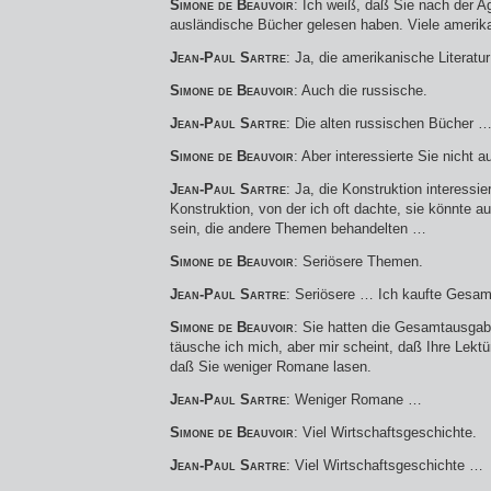
Simone de Beauvoir
: Ich weiß, daß Sie nach der Ag
ausländische Bücher gelesen haben. Viele ameri
Jean-Paul Sartre
: Ja, die amerikanische Literatu
Simone de Beauvoir
: Auch die russische.
Jean-Paul Sartre
: Die alten russischen Bücher 
Simone de Beauvoir
: Aber interessierte Sie nicht 
Jean-Paul Sartre
: Ja, die Konstruktion interessi
Konstruktion, von der ich oft dachte, sie könnte a
sein, die andere Themen behandelten …
Simone de Beauvoir
: Seriösere Themen.
Jean-Paul Sartre
: Seriösere … Ich kaufte Ges
Simone de Beauvoir
: Sie hatten die Gesamtausgab
täusche ich mich, aber mir scheint, daß Ihre Lektü
daß Sie weniger Romane lasen.
Jean-Paul Sartre
: Weniger Romane …
Simone de Beauvoir
: Viel Wirtschaftsgeschichte.
Jean-Paul Sartre
: Viel Wirtschaftsgeschichte …