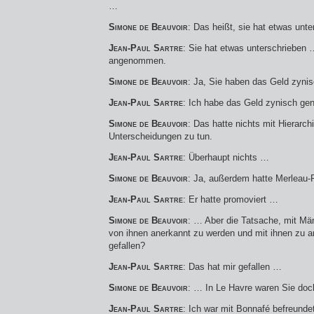
…
Simone de Beauvoir
: Das heißt, sie hat etwas unte
Jean-Paul Sartre
: Sie hat etwas unterschrieben 
angenommen.
Simone de Beauvoir
: Ja, Sie haben das Geld zyn
Jean-Paul Sartre
: Ich habe das Geld zynisch 
Simone de Beauvoir
: Das hatte nichts mit Hierarch
Unterscheidungen zu tun.
Jean-Paul Sartre
: Überhaupt nichts …
Simone de Beauvoir
: Ja, außerdem hatte Merleau-
Jean-Paul Sartre
: Er hatte promoviert …
Simone de Beauvoir
: … Aber die Tatsache, mit M
von ihnen anerkannt zu werden und mit ihnen zu ar
gefallen?
Jean-Paul Sartre
: Das hat mir gefallen …
Simone de Beauvoir
: … In Le Havre waren Sie doc
Jean-Paul Sartre
: Ich war mit Bonnafé befreund