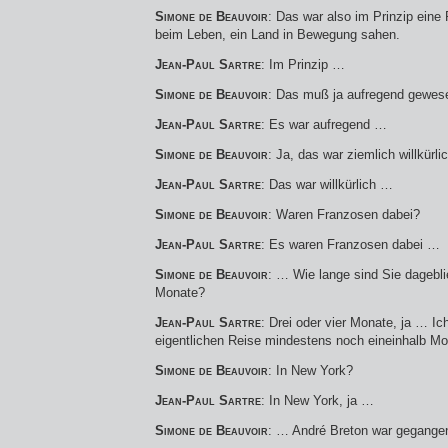
Simone de Beauvoir
: Das war also im Prinzip eine 
beim Leben, ein Land in Bewegung sahen.
Jean-Paul Sartre
: Im Prinzip …
Simone de Beauvoir
: Das muß ja aufregend gewese
Jean-Paul Sartre
: Es war aufregend …
Simone de Beauvoir
: Ja, das war ziemlich willkürli
Jean-Paul Sartre
: Das war willkürlich …
Simone de Beauvoir
: Waren Franzosen dabei?
Jean-Paul Sartre
: Es waren Franzosen dabei …
Simone de Beauvoir
: … Wie lange sind Sie dagebli
Monate?
Jean-Paul Sartre
: Drei oder vier Monate, ja … I
eigentlichen Reise mindestens noch eineinhalb Mo
Simone de Beauvoir
: In New York?
Jean-Paul Sartre
: In New York, ja …
Simone de Beauvoir
: … André Breton war gegange