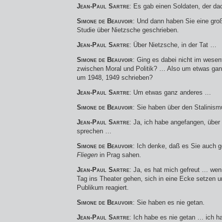
Jean-Paul Sartre
: Es gab einen Soldaten, der da
Simone de Beauvoir
: Und dann haben Sie eine gro
Studie über Nietzsche geschrieben.
Jean-Paul Sartre
: Über Nietzsche, in der Tat …
Simone de Beauvoir
: Ging es dabei nicht im wese
zwischen Moral und Politik? … Also um etwas gan
um 1948, 1949 schrieben?
Jean-Paul Sartre
: Um etwas ganz anderes …
Simone de Beauvoir
: Sie haben über den Stalinis
Jean-Paul Sartre
: Ja, ich habe angefangen, über
sprechen …
Simone de Beauvoir
: Ich denke, daß es Sie auch g
Fliegen
in Prag sahen.
Jean-Paul Sartre
: Ja, es hat mich gefreut … we
Tag ins Theater gehen, sich in eine Ecke setzen 
Publikum reagiert.
Simone de Beauvoir
: Sie haben es nie getan.
Jean-Paul Sartre
: Ich habe es nie getan … ich h