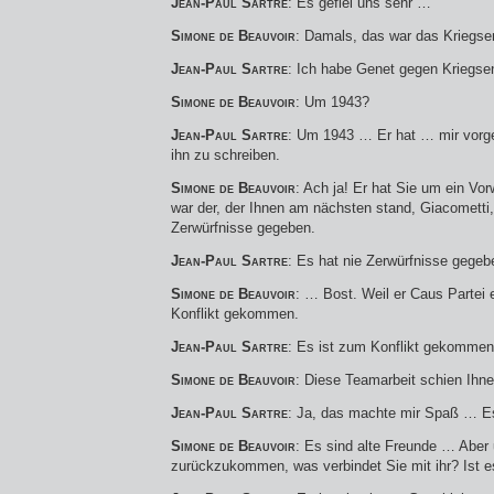
Jean-Paul Sartre
: Es gefiel uns sehr …
Simone de Beauvoir
: Damals, das war das Kriegs
Jean-Paul Sartre
: Ich habe Genet gegen Kriegse
Simone de Beauvoir
: Um 1943?
Jean-Paul Sartre
: Um 1943 … Er hat … mir vorge
ihn zu schreiben.
Simone de Beauvoir
: Ach ja! Er hat Sie um ein Vor
war der, der Ihnen am nächsten stand, Giacometti,
Zerwürfnisse gegeben.
Jean-Paul Sartre
: Es hat nie Zerwürfnisse gege
Simone de Beauvoir
: … Bost. Weil er Caus Partei e
Konflikt gekommen.
Jean-Paul Sartre
: Es ist zum Konflikt gekomme
Simone de Beauvoir
: Diese Teamarbeit schien Ih
Jean-Paul Sartre
: Ja, das machte mir Spaß … Es
Simone de Beauvoir
: Es sind alte Freunde … Aber
zurückzukommen, was verbindet Sie mit ihr? Ist e