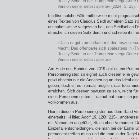
Reality-Serie, in der Trump eine vergrößerte
Version seiner selbst spielte« (2024, S. 25).
Ich löse solche Fälle mittlerweile recht pragmatis
eines Textes von Claudius Seidl auf einen Satz st
ausnahmsweise vergessen hat, den Seidlschen Do
streiche ich diesen Satz durch und schreibe ihn n
»Dass er gut zurechtkam mit den Inszenierun
Macht: Das offenbarte sich spätestens in ›The
Reality-Serie, in der Trump eine vergrößerte
Version seiner selbst spielte.«
Am Ende des Bandes von 2019 gibt es ein Person
Personenregister, so eignet auch diesem eine gewi
praxi ohnehin nur die Annäherung an das Ideal ein
geben, doch ist es niemals möglich, das Ideal ein
erreichen. Sich dessen bewusst zu sein, reicht für
eines Personenregisters – darauf hat man sich jede
vollkommen aus.
Hier in diesem Personenregister aus dem Band von
einerseits: »Hitler, Adolf 19, 126f, 215«, anderersei
mit Vornamen angeführt, Stalin ohne Vornamen. D
Einzelfallentscheidungen, die man bei der Erstell
permanent treffen muss und die man in der Regel