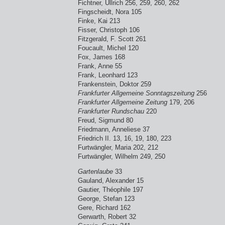
Fichtner, Ullrich 256, 259, 260, 262
Fingscheidt, Nora 105
Finke, Kai 213
Fisser, Christoph 106
Fitzgerald, F. Scott 261
Foucault, Michel 120
Fox, James 168
Frank, Anne 55
Frank, Leonhard 123
Frankenstein, Doktor 259
Frankfurter Allgemeine Sonntagszeitung
256
Frankfurter Allgemeine Zeitung
179, 206
Frankfurter Rundschau
220
Freud, Sigmund 80
Friedmann, Anneliese 37
Friedrich II. 13, 16, 19, 180, 223
Furtwängler, Maria 202, 212
Furtwängler, Wilhelm 249, 250
Gartenlaube
33
Gauland, Alexander 15
Gautier, Théophile 197
George, Stefan 123
Gere, Richard 162
Gerwarth, Robert 32