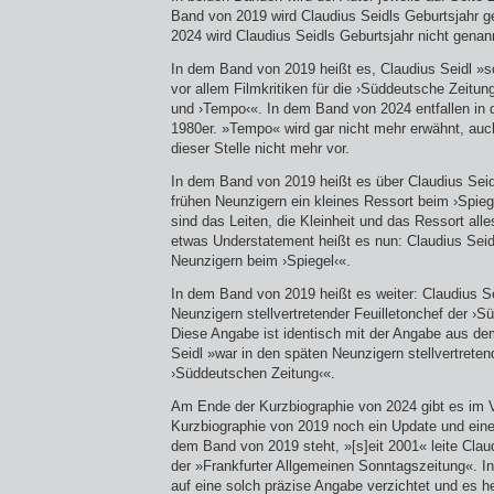
Band von 2019 wird Claudius Seidls Geburtsjahr 
2024 wird Claudius Seidls Geburtsjahr nicht genan
In dem Band von 2019 heißt es, Claudius Seidl »sc
vor allem Filmkritiken für die ›Süddeutsche Zeitung
und ›Tempo‹«. In dem Band von 2024 entfallen in d
1980er. »Tempo« wird gar nicht mehr erwähnt, auc
dieser Stelle nicht mehr vor.
In dem Band von 2019 heißt es über Claudius Seidl
frühen Neunzigern ein kleines Ressort beim ›Spieg
sind das Leiten, die Kleinheit und das Ressort al
etwas Understatement heißt es nun: Claudius Seidl
Neunzigern beim ›Spiegel‹«.
In dem Band von 2019 heißt es weiter: Claudius Se
Neunzigern stellvertretender Feuilletonchef der ›
Diese Angabe ist identisch mit der Angabe aus d
Seidl »war in den späten Neunzigern stellvertreten
›Süddeutschen Zeitung‹«.
Am Ende der Kurzbiographie von 2024 gibt es im 
Kurzbiographie von 2019 noch ein Update und eine
dem Band von 2019 steht, »[s]eit 2001« leite Claud
der »Frankfurter Allgemeinen Sonntagszeitung«. 
auf eine solch präzise Angabe verzichtet und es h