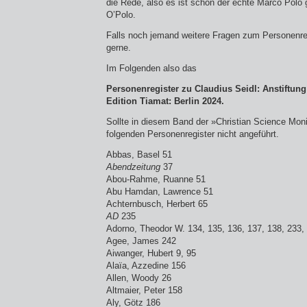
die Rede, also es ist schon der echte Marco Polo 
O’Polo.
Falls noch jemand weitere Fragen zum Personenregi
gerne.
Im Folgenden also das
Personenregister zu Claudius Seidl: Anstiftun
Edition Tiamat: Berlin 2024.
Sollte in diesem Band der »Christian Science Monit
folgenden Personenregister nicht angeführt.
Abbas, Basel 51
Abendzeitung
37
Abou-Rahme, Ruanne 51
Abu Hamdan, Lawrence 51
Achternbusch, Herbert 65
AD
235
Adorno, Theodor W. 134, 135, 136, 137, 138, 233,
Agee, James 242
Aiwanger, Hubert 9, 95
Alaïa, Azzedine 156
Allen, Woody 26
Altmaier, Peter 158
Aly, Götz 186