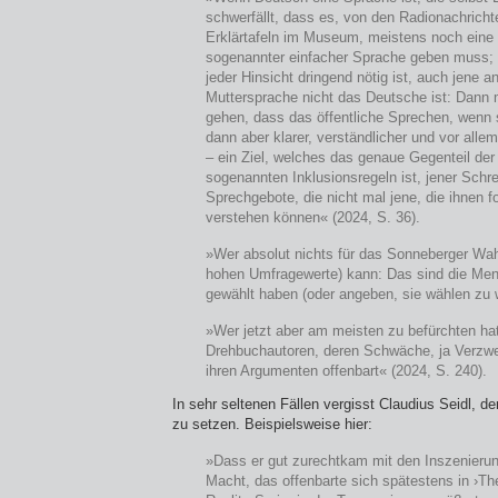
schwerfällt, dass es, von den Radionachricht
Erklärtafeln im Museum, meistens noch eine Z
sogenannter einfacher Sprache geben muss; 
jeder Hinsicht dringend nötig ist, auch jene a
Muttersprache nicht das Deutsche ist: Dann
gehen, dass das öffentliche Sprechen, wenn s
dann aber klarer, verständlicher und vor alle
– ein Ziel, welches das genaue Gegenteil der
sogenannten Inklusionsregeln ist, jener Schre
Sprechgebote, die nicht mal jene, die ihnen f
verstehen können« (2024, S. 36).
»Wer absolut nichts für das Sonneberger Wah
hohen Umfragewerte) kann: Das sind die Men
gewählt haben (oder angeben, sie wählen zu w
»Wer jetzt aber am meisten zu befürchten hat
Drehbuchautoren, deren Schwäche, ja Verzwei
ihren Argumenten offenbart« (2024, S. 240).
In sehr seltenen Fällen vergisst Claudius Seidl, 
zu setzen. Beispielsweise hier:
»Dass er gut zurechtkam mit den Inszenierun
Macht, das offenbarte sich spätestens in ›The