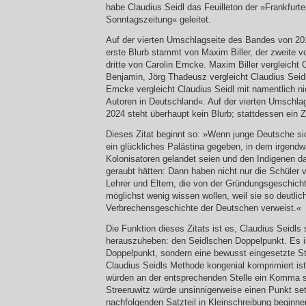
habe Claudius Seidl das Feuilleton der »Frankfurt
Sonntagszeitung« geleitet.
Auf der vierten Umschlagseite des Bandes von 201
erste Blurb stammt von Maxim Biller, der zweite 
dritte von Carolin Emcke. Maxim Biller vergleicht 
Benjamin, Jörg Thadeusz vergleicht Claudius Seid
Emcke vergleicht Claudius Seidl mit namentlich n
Autoren in Deutschland«. Auf der vierten Umschl
2024 steht überhaupt kein Blurb; stattdessen ein Z
Dieses Zitat beginnt so: »Wenn junge Deutsche sic
ein glückliches Palästina gegeben, in dem irgend
Kolonisatoren gelandet seien und den Indigenen d
geraubt hätten: Dann haben nicht nur die Schüler 
Lehrer und Eltern, die von der Gründungsgeschich
möglichst wenig wissen wollen, weil sie so deutlich
Verbrechensgeschichte der Deutschen verweist.«
Die Funktion dieses Zitats ist es, Claudius Seidls s
herauszuheben: den Seidlschen Doppelpunkt. Es is
Doppelpunkt, sondern eine bewusst eingesetzte Stil
Claudius Seidls Methode kongenial komprimiert ist
würden an der entsprechenden Stelle ein Komma s
Streeruwitz würde unsinnigerweise einen Punkt se
nachfolgenden Satzteil in Kleinschreibung beginne