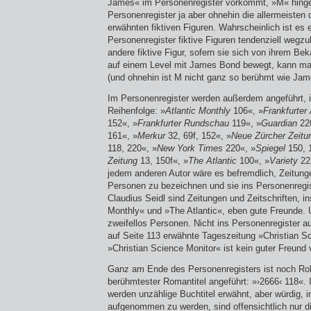
James« im Personenregister vorkommt, »M« hingeg
Personenregister ja aber ohnehin die allermeiste
erwähnten fiktiven Figuren. Wahrscheinlich ist es 
Personenregister fiktive Figuren tendenziell wegzu
andere fiktive Figur, sofern sie sich von ihrem Be
auf einem Level mit James Bond bewegt, kann man
(und ohnehin ist M nicht ganz so berühmt wie Ja
Im Personenregister werden außerdem angeführt, i
Reihenfolge: »
Atlantic Monthly
106«, »
Frankfurter
152«, »
Frankfurter Rundschau
119«, »
Guardian
22
161«, »
Merkur
32, 69f, 152«, »
Neue Zürcher Zeitu
118, 220«, »
New York Times
220«, »
Spiegel
150, 
Zeitung
13, 150f«, »
The Atlantic
100«, »
Variety
22
jedem anderen Autor wäre es befremdlich, Zeitunge
Personen zu bezeichnen und sie ins Personenregi
Claudius Seidl sind Zeitungen und Zeitschriften, i
Monthly« und »The Atlantic«, eben gute Freunde. 
zweifellos Personen. Nicht ins Personenregister 
auf Seite 113 erwähnte Tageszeitung »Christian S
»Christian Science Monitor« ist kein guter Freund 
Ganz am Ende des Personenregisters ist noch Ro
berühmtester Romantitel angeführt: »›2666‹ 118«. 
werden unzählige Buchtitel erwähnt, aber würdig, 
aufgenommen zu werden, sind offensichtlich nur di