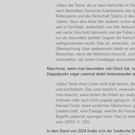
»Dass der Terror, als er dann herrschte im H
nach denselben Gesetzen funktionierte wie spä
Robespierre und die Herrschaft Stalins in de
Jahren; dass also einer den anderen schon d
weil er fürchtete, andernfalls von ihm denunz
wer seine Unschuld beteuerte und der Folter 
nur als besonders perfider Gegner der herrsc
wahrgenommen wurde: Das ist, einerseits, vie
Überraschung. Aber andererseits bleibt es er
Menschen, wenn der Wahnsinn herrscht, sich 
unterwerfen, als seine Grundlagen anzuzweife
Manchmal, wenn man besonders viel Glück hat, ta
Doppelpunkt sogar zweimal direkt hintereinander a
»Dass Texte ihren Leser nicht kalt lassen, da
und erschüttern: Das sind natürlich, einerseits
man braucht, wenn einem die Arbeit am anal
mühsam oder auch nicht populär genug ist. D
Rainald Goetz einen sinnlichen Überschuss gi
Leidenschaft, eine Energie, welche die Fesse
Begriffe jederzeit sprengen kann: Das ist ein
usw. (2019, S. 152).
In dem Band von 2024 findet sich der Seidlsche 