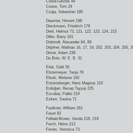
Costa-Gavras 44
Cruise, Tom 24
Czaja, Sebastian 180
Daumier, Honoré 198
Dieckmann, Friedrich 179
Dietl, Helmut 73, 121, 122, 123, 124, 215
Diller, Barry 101
Dobrindt, Alexander 64, 89
Döpfner, Mathias 16, 17, 19, 202, 203, 204, 205, 2
Driver, Adam 238
Du Bois, W. E. B. 31
Eilat, Galit 55
Elstermeyer, Tanja 79
Elturk, Melanie 150
Enzensberger, Hans Magnus 119
Erdoğan, Recep Tayyip 225
Escobar, Pablo 219
Esken, Saskia 71
Faulkner, William 261
Faust 82
Felbab-Brown, Vanda 218, 219
Ferch, Heino 212
Ferres, Veronica 73