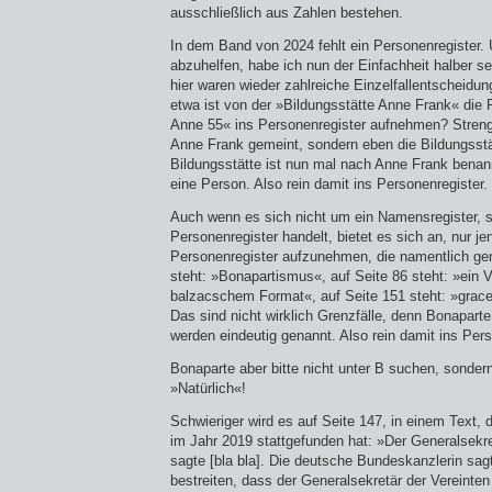
ausschließlich aus Zahlen bestehen.
In dem Band von 2024 fehlt ein Personenregister.
abzuhelfen, habe ich nun der Einfachheit halber sel
hier waren wieder zahlreiche Einzelfallentscheidun
etwa ist von der »Bildungsstätte Anne Frank« die
Anne 55« ins Personenregister aufnehmen? Streng
Anne Frank gemeint, sondern eben die Bildungsstä
Bildungsstätte ist nun mal nach Anne Frank benan
eine Person. Also rein damit ins Personenregister.
Auch wenn es sich nicht um ein Namensregister, 
Personenregister handelt, bietet es sich an, nur j
Personenregister aufzunehmen, die namentlich gen
steht: »Bonapartismus«, auf Seite 86 steht: »ein
balzacschem Format«, auf Seite 151 steht: »grace
Das sind nicht wirklich Grenzfälle, denn Bonapart
werden eindeutig genannt. Also rein damit ins Pers
Bonaparte aber bitte nicht unter B suchen, sondern
»Natürlich«!
Schwieriger wird es auf Seite 147, in einem Text, 
im Jahr 2019 stattgefunden hat: »Der Generalsekre
sagte [bla bla]. Die deutsche Bundeskanzlerin sagt
bestreiten, dass der Generalsekretär der Vereinte