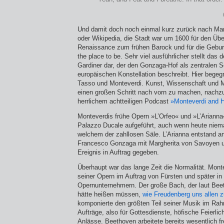
Und damit doch noch einmal kurz zurück nach Man
oder Wikipedia, die Stadt war um 1600 für den Üb
Renaissance zum frühen Barock und für die Gebur
the place to be. Sehr viel ausführlicher stellt das 
Gardiner dar, der den Gonzaga-Hof als zentralen S
europäischen Konstellation beschreibt. Hier begeg
Tasso und Monteverdi. Kunst, Wissenschaft und M
einen großen Schritt nach vorn zu machen, nachz
herrlichem achtteiligen Podcast
»Monteverdi and H
Monteverdis frühe Opern »L’Orfeo« und »L’Arianna
Palazzo Ducale aufgeführt, auch wenn heute niem
welchem der zahllosen Säle. L’Arianna entstand an
Francesco Gonzaga mit Margherita von Savoyen u
Ereignis in Auftrag gegeben.
Überhaupt war das lange Zeit die Normalität. Mont
seiner Opern im Auftrag von Fürsten und später i
Opernunternehmern. Der große Bach, der laut Bee
hätte heißen müssen,
wie Freudenberg uns allen z
komponierte den größten Teil seiner Musik im Ra
Aufträge, also für Gottesdienste, höfische Feierli
Anlässe. Beethoven arbeitete bereits wesentlich fr