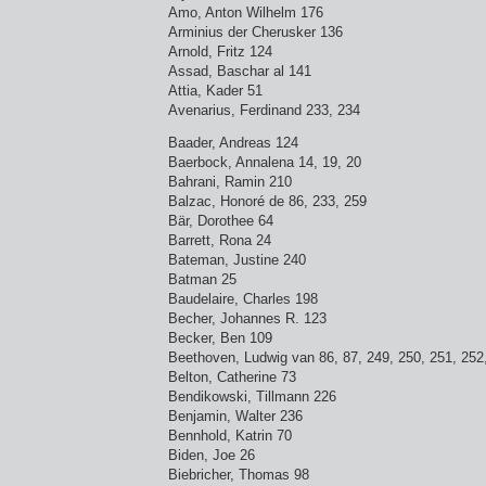
Amo, Anton Wilhelm 176
Arminius der Cherusker 136
Arnold, Fritz 124
Assad, Baschar al 141
Attia, Kader 51
Avenarius, Ferdinand 233, 234
Baader, Andreas 124
Baerbock, Annalena 14, 19, 20
Bahrani, Ramin 210
Balzac, Honoré de 86, 233, 259
Bär, Dorothee 64
Barrett, Rona 24
Bateman, Justine 240
Batman 25
Baudelaire, Charles 198
Becher, Johannes R. 123
Becker, Ben 109
Beethoven, Ludwig van 86, 87, 249, 250, 251, 252
Belton, Catherine 73
Bendikowski, Tillmann 226
Benjamin, Walter 236
Bennhold, Katrin 70
Biden, Joe 26
Biebricher, Thomas 98