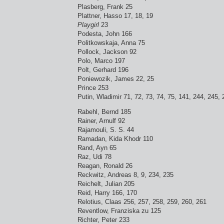
Plasberg, Frank 25
Plattner, Hasso 17, 18, 19
Playgirl
23
Podesta, John 166
Politkowskaja, Anna 75
Pollock, Jackson 92
Polo, Marco 197
Polt, Gerhard 196
Poniewozik, James 22, 25
Prince 253
Putin, Wladimir 71, 72, 73, 74, 75, 141, 244, 245,
Rabehl, Bernd 185
Rainer, Arnulf 92
Rajamouli, S. S. 44
Ramadan, Kida Khodr 110
Rand, Ayn 65
Raz, Udi 78
Reagan, Ronald 26
Reckwitz, Andreas 8, 9, 234, 235
Reichelt, Julian 205
Reid, Harry 166, 170
Relotius, Claas 256, 257, 258, 259, 260, 261
Reventlow, Franziska zu 125
Richter, Peter 233