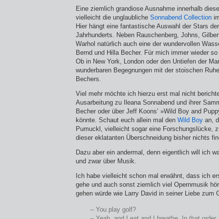
Eine ziemlich grandiose Ausnahme innerhalb dieser
vielleicht die unglaubliche
Sonnabend Collection
im
Hier hängt eine fantastische Auswahl der Stars de
Jahrhunderts. Neben Rauschenberg, Johns, Gilbe
Warhol natürlich auch eine der wundervollen Was
Bernd und Hilla Becher. Für mich immer wieder so
Ob in New York, London oder den Untiefen der Ma
wunderbaren Begegnungen mit der stoischen Ruhe 
Bechers.
Viel mehr möchte ich hierzu erst mal nicht bericht
Ausarbeitung zu Ileana Sonnabend und ihrer Samm
Becher oder über Jeff Koons’ »Wild Boy and Pupp
könnte. Schaut euch allein mal den
Wild Boy
an, d
Pumuckl, vielleicht sogar eine Forschungslücke, 
dieser eklatanten Überschneidung bisher nichts fi
Dazu aber ein andermal, denn eigentlich will ich 
und zwar über Musik.
Ich habe vielleicht schon mal erwähnt, dass ich er
gehe und auch sonst ziemlich viel Opernmusik höre
gehen würde wie Larry David in seiner Liebe zum G
– You play golf?
– Yeah, and I eat and I breathe. In that order.