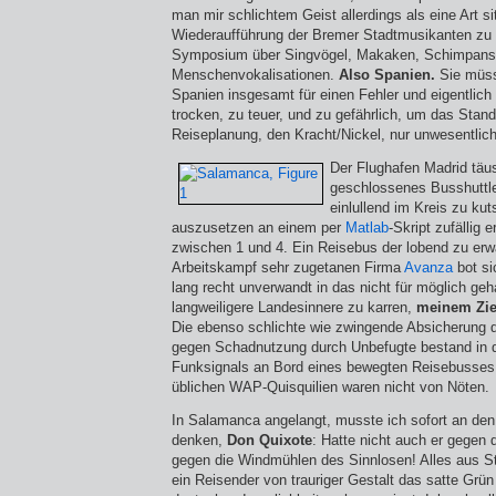
man mir schlichtem Geist allerdings als eine Art si
Wiederaufführung der Bremer Stadtmusikanten zu 
Symposium über Singvögel, Makaken, Schimpan­se
Menschenvokalisationen.
Also Spanien.
Sie müss
Spanien insgesamt für einen Fehler und eigentlich n
trocken, zu teuer, und zu gefährlich, um das Sta
Reiseplanung, den Kracht/Nickel, nur unwesentlich
Der Flughafen Madrid täus
geschlossenes Busshuttl
einlullend im Kreis zu ku
auszusetzen an einem per
Matlab
-Skript zufällig 
zwischen 1 und 4. Ein Reisebus der lobend zu er
Arbeitskampf sehr zugetanen Firma
Avanza
bot si
lang recht unverwandt in das nicht für möglich geh
langweiligere Landesinnere zu karren,
meinem Zie
Die ebenso schlichte wie zwingende Absicherung 
gegen Schadnut­zung durch Unbefugte bestand in 
Funksig­nals an Bord eines bewegten Reisebusses;
üblichen WAP-Quisquilien waren nicht von Nöten.
In Salamanca angelangt, musste ich sofort an den
denken,
Don Quixote
: Hatte nicht auch er gegen
gegen die Windmühlen des Sinnlosen! Alles aus St
ein Reisender von trauriger Gestalt das satte Grün