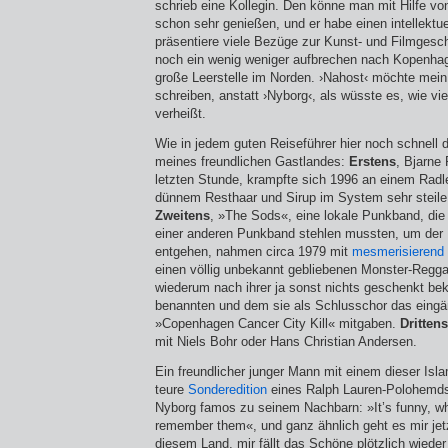
schrieb eine Kollegin. Den könne man mit Hilfe von
schon sehr genießen, und er habe einen intellek­tu
präsentiere viele Bezüge zur Kunst- und Filmgeschi
noch ein wenig weniger aufbrechen nach Kopenhag
große Leerstelle im Norden. ›Nahost‹ möchte mein I
schreiben, anstatt ›Nyborg‹, als wüsste es, wie v
verheißt.
Wie in jedem guten Reiseführer hier noch schnell d
meines freundlichen Gastlandes:
Erstens
, Bjarne 
letzten Stunde, krampfte sich 1996 an einem Radle
dünnem Resthaar und Sirup im System sehr steile 
Zweitens
, »The Sods«, eine lokale Punk­band, di
einer anderen Punkband stehlen mussten, um der
entgehen, nahmen circa 1979 mit
mesmerisierend 
einen völlig unbekannt gebliebenen Monster-Reggae
wiederum nach ihrer ja sonst nichts geschenkt 
benannten und dem sie als Schlusschor das eingä
»Copenhagen Cancer City Kill« mitgaben.
Drittens
mit Niels Bohr oder Hans Christian Andersen.
Ein freundlicher junger Mann mit einem dieser Islam
teure
Sonderedition
eines Ralph Lauren-Polohemds
Nyborg famos zu seinem Nachbarn: »It’s funny, wh
remember them«, und ganz ähnlich geht es mir jet
diesem Land, mir fällt das Schöne plötzlich wieder