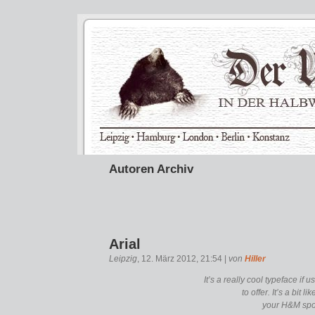
Autoren Archiv
Arial
Leipzig
, 12. März 2012, 21:54 |
von
Hiller
It’s a really cool typeface if 
to offer. It’s a bit 
your H&M spor