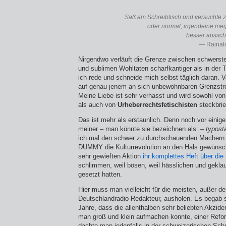
Saß am Schreibtisch und versuchte zu
oder normal, irgendeine m
besser ausscha
— Rainal
Nirgendwo verläuft die Grenze zwischen schwerst
und sublimen Wohltaten scharfkantiger als in der T
ich rede und schneide mich selbst täglich daran. 
auf genau jenem an sich unbewohnbaren Grenzstrei
Meine Liebe ist sehr verhasst und wird sowohl von 
als auch von
Urheberrechtsfeti­schisten
steckbrief
Das ist mehr als erstaunlich. Denn noch vor einig
meiner – man könnte sie bezeichnen als: –
typosta
ich mal den schwer zu durchschauenden Machern
DUMMY die Kulturrevolution an den Hals gewünscht,
sehr gewieften Aktion
ihr komplettes Heft über die
schlimmen, weil bösen, weil hässlichen und geklaut
gesetzt hatten.
Hier muss man vielleicht für die meisten, außer 
Deutschlandradio-Redakteur, ausholen. Es begab 
Jahre, dass die allenthalben sehr beliebten Akzide
man groß und klein aufmachen konnte, einer Refor
dachte man jedenfalls in der schweize­rischen Schr