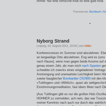
immer. Nur eine römische Arial ist eine gute Arial.
Themenkreis:
Buchbuch
|
Ko
*
Nyborg Strand
Leipzig
, 24. August 2011, 18:50 |
von
Hiller
Konferenzreisen im Sommer sind abzulehnen. Eben
an langweilige Orte abzulehnen. Eng wird es (ums
nach Hause), wenn man gegen beide Axiome auf ei
genau einem Jahr, als man mich
nach Spanien
ges
schwebte ich zwecks eines eingeladenen Vortrag
Anstrengung und unerwartete Leichtigkeit beim Hö
zweier baugleicher
Bombardier CRJ900
mit den kl
»Tuttlingen« und »Wittlich«, quasi als weltgeschich
Einstimmungsmeditation, faul übers Meer nach Dä
(Aus Tuttlingen gibt es nur die großen Holz-Oszill
HOHNER zu vermelden, ach nein, das war Trossing
meiner Kenntnis nach auch nur durch das wahrlich