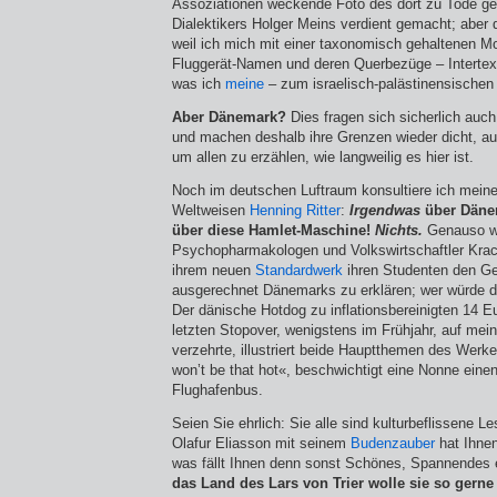
Assoziationen weckende Foto des dort zu Tode 
Dialektikers Holger Meins verdient gemacht; aber
weil ich mich mit einer taxonomisch gehaltenen Mo
Fluggerät-Namen und deren Querbezüge – Intertext
was ich
meine
– zum israelisch-palästinensi­schen K
Aber Dänemark?
Dies fragen sich sicherlich auch 
und machen deshalb ihre Grenzen wieder dicht, a
um allen zu erzählen, wie langweilig es hier ist.
Noch im deutschen Luftraum konsultiere ich mein
Weltweisen
Henning Ritter
:
Irgendwas
über Däne
über diese Hamlet-Maschine!
Nichts.
Genauso we
Psychopharmakologen und Volkswirtschaftler Krach
ihrem neuen
Standardwerk
ihren Studenten den Ge
ausgerechnet Dänemarks zu erklären; wer würde d
Der dänische Hotdog zu inflationsbereinigten 14 E
letzten Stopover, wenigstens im Frühjahr, auf me
verzehrte, illustriert beide Hauptthemen des Wer
won’t be that hot«, beschwichtigt eine Nonne eine
Flug­hafenbus.
Seien Sie ehrlich: Sie alle sind kulturbeflissene L
Olafur Eliasson mit seinem
Budenzauber
hat Ihnen
was fällt Ihnen denn sonst Schönes, Spannendes
das Land des Lars von Trier wolle sie so gerne