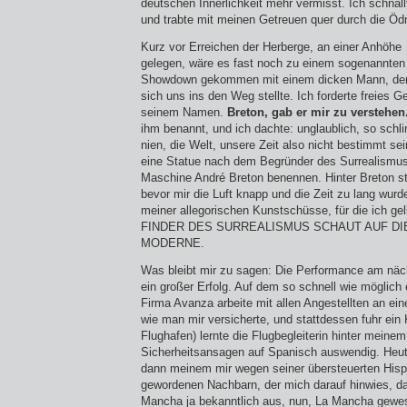
deutschen Innerlichkeit mehr vermisst. Ich schna
und trabte mit meinen Getreuen quer durch die Ödn
Kurz vor Erreichen der Herberge, an einer Anhöhe
gelegen, wäre es fast noch zu einem sogenann­ten
Showdown gekommen mit einem dicken Mann, de
sich uns ins den Weg stellte. Ich for­derte freies Ge
seinem Namen.
Breton, gab er mir zu verstehen
ihm benannt, und ich dach­te: unglaublich, so sc
nien, die Welt, unsere Zeit also nicht bestimmt se
eine Statue nach dem Begründer des Surrealismus
Maschine André Breton benennen. Hinter Breton st
bevor mir die Luft knapp und die Zeit zu lang wurd
mei­ner allegorischen Kunstschüsse, für die ich g
FINDER DES SURREALISMUS SCHAUT AUF DI
MODERNE.
Was bleibt mir zu sagen: Die Performance am näc
ein großer Erfolg. Auf dem so schnell wie möglich e
Firma Avanza arbeite mit allen Angestellten an e
wie man mir versicherte, und stattdessen fuhr ein
Flughafen) lernte die Flugbegleiterin hinter meinem
Sicherheitsansagen auf Spanisch auswendig. Heu
dann meinem mir wegen seiner über­steuerten Hispa
gewordenen Nachbarn, der mich darauf hinwies, d
Mancha ja bekanntlich aus, nun, La Mancha gewes