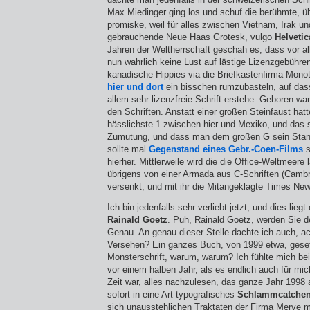
Max Miedinger ging los und schuf die berühmte, üb
promiske, weil für alles zwischen Vietnam, Irak un
gebrauchende Neue Haas Grotesk, vulgo
Helvetic
Jahren der Weltherrschaft geschah es, dass vor al
nun wahrlich keine Lust auf lästige Lizenzgebühren
kanadische Hippies via die Briefkastenfirma Monot
hier und dort
ein bisschen rumzubasteln, auf dass
allem sehr lizenzfreie Schrift erstehe. Geboren war
den Schriften. Anstatt einer großen Steinfaust hatt
hässlichste 1 zwischen hier und Mexiko, und das 
Zumutung, und dass man dem großen G sein Stand
sollte mal
Gegenstand eines Gebr.-Coen-Films
s
hierher. Mittlerweile wird die die Office-Weltmeere
übrigens von einer Armada aus C-Schriften (Cambri
versenkt, und mit ihr die Mitangeklagte Times N
Ich bin jedenfalls sehr verliebt jetzt, und dies liegt 
Rainald Goetz
. Puh, Rainald Goetz, werden Sie de
Genau. An genau dieser Stelle dachte ich auch, ach 
Versehen? Ein ganzes Buch, von 1999 etwa, gesetz
Monsterschrift, warum, warum? Ich fühlte mich be
vor einem halben Jahr, als es endlich auch für mi
Zeit war, alles nachzulesen, das ganze Jahr 1998 
sofort in eine Art typografisches
Schlammcatche
sich unausstehlichen Traktaten der Firma Merve 