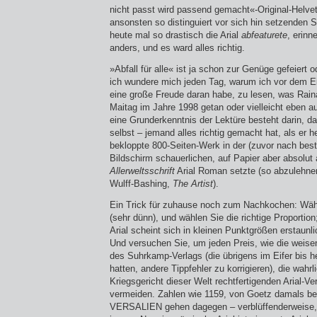
nicht passt wird passend gemacht«-Original-Helve
ansonsten so distinguiert vor sich hin setzenden 
heute mal so drastisch die Arial
abfeaturete
, erinn
anders, und es ward alles richtig.
»Abfall für alle« ist ja schon zur Genüge gefeiert
ich wundere mich jeden Tag, warum ich vor dem Ei
eine große Freude daran habe, zu lesen, was Rai
Maitag im Jahre 1998 getan oder vielleicht eben au
eine Grunderkenntnis der Lektüre besteht darin, d
selbst – jemand alles richtig gemacht hat, als er 
bekloppte 800-Seiten-Werk in der (zuvor nach b
Bildschirm schauerlichen, auf Papier aber absolut
Allerweltsschrift
Arial Roman setzte (so abzulehnen
Wulff-Bashing,
The Artist
).
Ein Trick für zuhause noch zum Nachkochen: Wähl
(sehr dünn), und wählen Sie die richtige Proportio
Arial scheint sich in kleinen Punktgrößen erstaunl
Und versuchen Sie, um jeden Preis, wie die weise
des Suhrkamp-Verlags (die übrigens im Eifer bis he
hatten, andere Tippfehler zu korrigieren), die wahr
Kriegsgericht dieser Welt rechtferti­genden Arial-V
vermeiden. Zahlen wie 1159, von Goetz damals bet
VERSALIEN gehen dagegen – verblüffenderweise, 