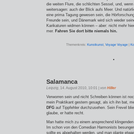
die weiten Flure, die schlichten Sessel, und, wen
weitersagen: auch der Blick aufs Meer. Und natürli
eine prima Tagung gewesen sein, die Hörforschung
Freunde sein, und Dänemark wird sich wieder sei
Karikatu­ren widmen können – aber: nicht mehr hie
mer.
Fahren Sie dort bitte niemals hin.
Themenkreis:
Kunstkunst
,
Voyage Voyage
|
Ko
*
Salamanca
Leipzig
, 14. August 2010, 10:01 |
von
Hiller
Verworren sein und nicht Schreiben können ist noc
mein Praktikant gestern gesagt, als ich ihn bat, 
DFG
auf Tippfehler durchzusehen. Sein Frevel blie
glaube, er hatte recht.
Man hatte mich zu einem ansprechend klingende
Im schon von den Comedian Harmonists besunge
sollte es abgehalten werden, und man plante etwa