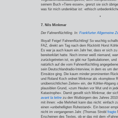
seinem Buch »Tiere essen«, grenzt sie sich übrige
was für mich undenkbar ist: ›ethisch unbedenklich
*
7. Nils Minkmar
Der Fahnenflüchtling. In:
Frankfurter Allgemeine Ze
Illoyal! Feige! Fahnenflüchtling! So wuchtig schall
FAZ, direkt am Tag nach dem Rücktritt Horst Köhl
Es war ja auch kaum ein Jahr her, dass er sich zu
bereiterklärt hatte. Noch immer weiß niemand, war
zurückgetreten ist, es gibt nur Spekulatio­nen, und
natürlich auf die vom Fahnenflücht­ling angegebe
sein Deutschlandradio-Interview, in dem es um den
Einsätze ging. Die kaum minder prominenten Rüc
und Roland Koch ordnet Minkmar als »komplexe R
unübersichtlichen Zeiten« ein, der Köhler-Abgang a
plausiblen Grund, »zum Heulen vor Wut und in jede
Katastrophe«. Damit gesellt sich Minkmar, der sich 
avant la lettre
zu den Wutbürgern des Jahres 2010 u
mit ihnen: »die Mehrheit kann das nicht: einfach z
einen »unbehelligten Ruhestand«. Ein besser empört
nicht im vergangenen Jahr. (Thomas Strobl
fragte
M
Erscheinen des Textes, ob er das mit dem »Fahnen­