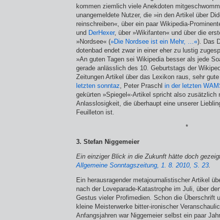
kommen ziemlich viele Anekdoten mitgeschwomme
unangemeldete Nutzer, die »in den Artikel über Dide
reinschreiben«, über ein paar Wikipedia-Prominen
und
DerHexer
, über »Wikifanten« und über die erst
»Nord­see« (
»Die Nordsee ist ein Mehr, …«
). Das 
dotenbad endet zwar in einer eher zu lustig zugesp
»An guten Tagen sei Wikipedia besser als jede So
gerade anlässlich des 10. Geburtstags der Wikipedi
Zeitungen Artikel über das Lexikon raus, sehr gute
letzten sonntaz
, Peter Praschl
in der letzten WA
gekürten »Spiegel«-Artikel spricht also zusätzlich 
Anlasslosigkeit, die überhaupt eine unserer Lieblin
Feuilleton ist.
*
3. Stefan Niggemeier
Ein einziger Blick in die Zukunft hätte doch gezei
Allgemeine Sonntagszeitung, 1. 8. 2010, S. 23
.
Ein herausragender metajournalistischer Artikel übe
nach der Loveparade-Katastrophe im Juli, über den
Gestus vieler Profimedien. Schon die Überschrift 
kleine Meisterwerke bitter-ironischer Veranschauli­
Anfangsjahren war Niggemeier selbst ein paar Jahr