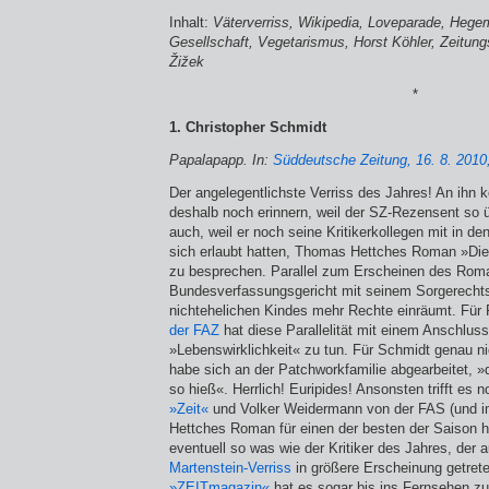
Inhalt:
Väterverriss, Wikipedia, Loveparade, Hegem
Gesellschaft, Vegetarismus, Horst Köhler, Zeitu
Žižek
*
1. Christopher Schmidt
Papalapapp. In:
Süddeutsche Zeitung, 16. 8. 2010,
Der angelegentlichste Verriss des Jahres! An ihn k
deshalb noch erinnern, weil der SZ-Rezensent so
auch, weil er noch seine Kritikerkollegen mit in de
sich erlaubt hatten, Thomas Hettches Roman »Die
zu besprechen. Parallel zum Erscheinen des Rom
Bundesverfassungsgericht mit seinem Sorgerechts­u
nichtehelichen Kindes mehr Rechte einräumt. Für 
der FAZ
hat diese Parallelität mit einem Anschluss 
»Lebenswirklichkeit« zu tun. Für Schmidt genau n
habe sich an der Patchworkfamilie abgearbeitet, »
so hieß«. Herrlich! Euripides! Ansonsten trifft es 
»Zeit«
und Volker Weider­mann von der FAS (und imp
Hettches Roman für einen der besten der Saison h
eventuell so was wie der Kritiker des Jahres, der 
Martenstein-Verriss
in größere Erscheinung getret
»ZEITmagazin«
hat es sogar bis ins Fernsehen zu