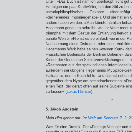
Urteil: »Das Buch ist nämlich überhaupt nicht gut
Es folgen ein paar Kraftwörter, um den Stil zu bes
pseudophilosphisches … Gekotze … einer heftigt 
»delirierendes Imponiergehabe«). Und sie hat ein 
andere haben werden: »Man könnte nämlich behau
Hegemann genau so schreibt, wie ihr Vater redet.« 
triumphal mit dem Gestus der Entlarvung hervor, s
banale Weise: »Nie ist es so einfach wie in der Pub
Nachahmung eines Diskurses oder eines Vorbilds s
Hegemanns Werk habe seinen »wahren Kern« dari
»hässlichen Bodensatz der Berliner Bohème« darst
Kinder der Generation Selbstverwirklichung« mit ih
»Restposten aus der spätkindlichen Infantilgesells
außerdem sei übri­gens Hegemanns MySpace-Seite 
Hallraum«, der im Buch fehle. Und das ist neben de
gegenüber dem Hype am beeindruckendsten: »Dass
einen Text, der derart offen auf seine Subjekte ei
zu lassen« (
Lukas Heinser
).
*
5. Jakob Augstein
Mein Hirn gehört mir. In:
Welt am Sonntag, 7. 2. 2
Was für eine Drastik: Der »Freitag«-Verleger und »