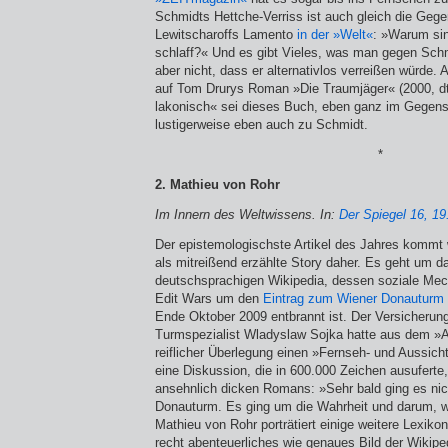
Schmidts Hettche-Verriss ist auch gleich die Gege
Lewitscharoffs Lamento
in der »Welt«
: »Warum sin
schlaff?« Und es gibt Vieles, was man gegen Schm
aber nicht, dass er alternativlos verreißen würde.
auf Tom Drurys Roman »Die Traumjäger« (2000, dt
lakonisch« sei dieses Buch, eben ganz im Gegens
lustigerweise eben auch zu Schmidt.
*
2. Mathieu von Rohr
Im Innern des Weltwissens. In:
Der Spiegel 16, 19
Der epistemologischste Artikel des Jahres kommt 
als mitreißend erzählte Story daher. Es geht um 
deutschsprachigen Wikipedia, dessen soziale Me
Edit Wars um den
Eintrag zum Wiener Donauturm
Ende Oktober 2009 entbrannt ist. Der Versicherun
Turmspezialist Wladyslaw Sojka hatte aus dem »
reiflicher Überlegung einen »Fernseh- und Aussich
eine Diskussion, die in 600.000 Zeichen ausuferte
ansehnlich dicken Romans: »Sehr bald ging es ni
Donauturm. Es ging um die Wahrheit und darum, we
Mathieu von Rohr porträtiert einige weitere Lexikon
recht abenteuer­liches wie genaues Bild der Wikip