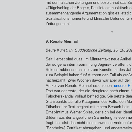
mit den falschen Zeitungen und bezeichnet das Ze
»Flügelschlag der Engel«, Feuilletonismus­kitsch 
zusammenhängende Argumentation gibt es letztlich
Sozialisationsmomente und klinische Befunde für
Zeitungssucht.
*
9. Renate Meinhof
Beute Kunst. In: Süddeutsche Zeitung, 16. 10. 2010
Seit Herbst sind quasi im Minutentakt neue Artikel
der so genannten »Sammlung Jägers« veröffentlich
Rekonstruktionsschnipsel zum Kunstkrimi des Ja
zum Beispiel haben fünf Autoren den Fall als gro
nacherzählt. Zwei Wochen davor war aber auf der 
Artikel von Renate Meinhof erschienen,
unserer Pr
Text war der erste, der die Neugierde nach einem 
Fälscherskandal vollauf befriedigte. Sie setzte da
Glanzpunkte auf alle Kategorien des Falls: den Mar
Fälscher. Ihr Text beginnt mit einem Besuch beim
Ernst-Intimus Werner Spies, der sich bei der Ident
Bildern aus der angeblichen Sammlung »siebenmal 
fragt ihn: »Ist das nicht eine schwierige Verknüpfun
[Echtheits-] Zertifikat abzugeben, und andererseit