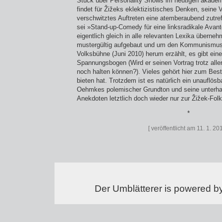
Stück über Personality Shows im heutigen akadem
findet für Žižeks eklektizistisches Denken, seine V
verschwitztes Auftreten eine atemberaubend zutre
sei »Stand-up-Comedy für eine linksradikale Avan
eigentlich gleich in alle relevanten Lexika überneh
mustergültig aufge­baut und um den Kommunismus
Volksbühne (Juni 2010) herum erzählt, es gibt ein
Spannungs­bogen (Wird er seinen Vortrag trotz alle
noch halten können?). Vieles gehört hier zum Bes
bieten hat. Trotzdem ist es natürlich ein unauflös
Oehmkes polemischer Grundton und seine unterh
Anekdoten letztlich doch wieder nur zur Žižek-Folk
*
[ veröffentlicht am 11. 1. 201
Der Umblätterer is powered b