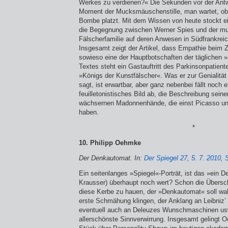
Werkes zu verdienen?« Die Sekunden vor der Antw
Moment der Mucksmäuschenstille, man wartet, ob 
Bombe platzt. Mit dem Wissen von heute stockt e
die Begegnung zwischen Werner Spies und der m
Fälscherfamilie auf deren Anwesen in Südfrankreich
Insgesamt zeigt der Artikel, dass Empathie beim Z
sowieso eine der Hauptbotschaften der täglichen 
Textes steht ein Gastauftritt des Parkinsonpatien
»Königs der Kunstfälscher«. Was er zur Genialitä
sagt, ist erwartbar, aber ganz nebenbei fällt noch e
feuilletonistisches Bild ab, die Beschreibung sein
wächsernen Madonnenhände, die einst Picasso u
haben.
*
10. Philipp Oehmke
Der Denkautomat. In:
Der Spiegel 27, 5. 7. 2010, 
Ein seitenlanges »Spiegel«-Porträt, ist das »ein D
Krausser) überhaupt noch wert? Schon die Überschri
diese Kerbe zu hauen, der »Denkautomat« soll wahr
erste Schmähung klingen, der Anklang an Leibniz’ 
eventuell auch an Deleuzes Wunschmaschinen usw.
allerschönste Sinnverwirrung. Insgesamt gelingt