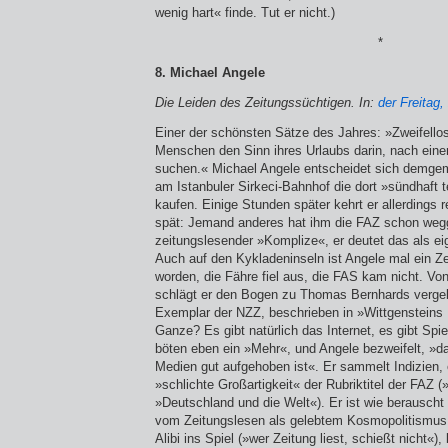
wenig hart« finde. Tut er nicht.)
*
8. Michael Angele
Die Leiden des Zeitungssüchtigen. In:
der Freitag,
Einer der schönsten Sätze des Jahres: »Zweifello
Menschen den Sinn ihres Urlaubs darin, nach eine
suchen.« Michael Angele entscheidet sich demg
am Istanbuler Sirkeci-Bahnhof die dort »sündhaft
kaufen. Einige Stunden später kehrt er allerdings 
spät: Jemand anderes hat ihm die FAZ schon wegg
zeitungslesender »Komplize«, er deutet das als ei
Auch auf den Kykladeninseln ist Angele mal ein Ze
worden, die Fähre fiel aus, die FAS kam nicht. Vo
schlägt er den Bogen zu Thomas Bernhards verge
Exemplar der NZZ, beschrieben in »Wittgensteins
Ganze? Es gibt natürlich das Internet, es gibt Spi
böten eben ein »Mehr«, und Angele bezweifelt, »d
Medien gut aufgehoben ist«. Er sammelt Indizien, er
»schlichte Großartigkeit« der Rubriktitel der FAZ
»Deutschland und die Welt«). Er ist wie berauscht 
vom Zeitungslesen als gelebtem Kosmopolitismus, 
Alibi ins Spiel (»wer Zeitung liest, schießt nicht«),