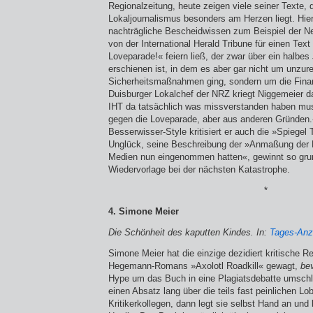
Regionalzeitung, heute zeigen viele seiner Texte,
Lokaljournalismus besonders am Herzen liegt. Hier 
nachträgliche Bescheidwissen zum Beispiel der Ne
von der International Herald Tribune für einen Text
Loveparade!« feiern ließ, der zwar über ein halbe
erschienen ist, in dem es aber gar nicht um unzur
Sicherheitsmaßnahmen ging, sondern um die Fina
Duisburger Lokalchef der NRZ kriegt Niggemeier d
IHT da tatsächlich was missverstanden haben mu
gegen die Lovepara­de, aber aus anderen Gründen
Besserwisser-Style kritisiert er auch die »Spiege
Unglück, seine Beschreibung der »Anmaßung der Ro
Medien nun eingenommen hatten«, gewinnt so grun
Wiedervorlage bei der nächsten Katastrophe.
*
4. Simone Meier
Die Schönheit des kaputten Kindes. In:
Tages-Anze
Simone Meier hat die einzige dezidiert kritische 
Hegemann-Romans »Axolotl Roadkill« gewagt,
be
Hype um das Buch in eine Plagiatsdebatte umschlu
einen Absatz lang über die teils fast peinlichen L
Kritikerkollegen, dann legt sie selbst Hand an und