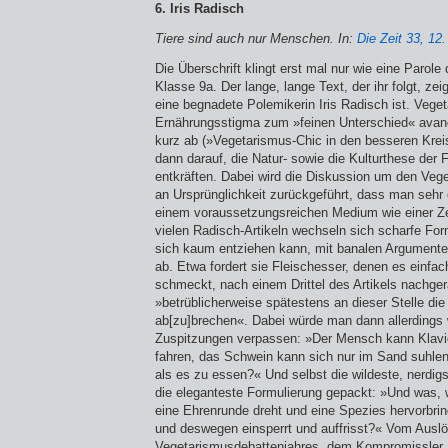
6. Iris Radisch
Tiere sind auch nur Menschen. In:
Die Zeit 33, 12
Die Überschrift klingt erst mal nur wie eine Parol
Klasse 9a. Der lange, lange Text, der ihr folgt, zei
eine begnadete Polemikerin Iris Radisch ist. Veget
Ernährungsstigma zum »feinen Unterschied« avan­c
kurz ab (»Vegetarismus-Chic in den besseren Kreis
dann darauf, die Natur- sowie die Kulturthese der 
entkräften. Dabei wird die Diskussion um den Veg
an Ursprünglichkeit zurückgeführt, dass man sehr e
einem voraus­setzungsreichen Medium wie einer Ze
vielen Radisch-Artikeln wechseln sich scharfe Fo
sich kaum entziehen kann, mit banalen Argumente
ab. Etwa fordert sie Fleischesser, denen es einfach
schmeckt, nach einem Drittel des Artikels nachge
»betrüblicherweise spätestens an dieser Stelle die
ab[zu]brechen«. Dabei würde man dann allerdings
Zuspitzungen verpassen: »Der Mensch kann Klavi
fahren, das Schwein kann sich nur im Sand suhlen.
als es zu essen?« Und selbst die wildeste, nerdigs
die eleganteste Formulierung gepackt: »Und was, 
eine Ehrenrunde dreht und eine Spezies hervorbrin
und deswegen einsperrt und auffrisst?« Vom Ausl
Vegetarismusdebattenjahres, dem Kompromissler 