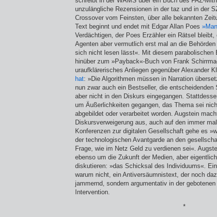
schreibt in der WAMS über ein Buch des FAZ-Mith
unzulängliche Rezensionen in der taz und in der S
Crossover vom Feinsten, über alle bekannten Zei
Text beginnt und endet mit Edgar Allan Poes
»Man
Verdächtigen, der Poes Erzähler ein Rätsel bleibt,
Agenten aber vermutlich erst mal an die Behörden
sich nicht lesen lässt«. Mit diesem parabolischen
hinüber zum »Payback«-Buch von Frank Schirrmac
uraufklärerisches Anliegen gegenüber Alexander 
hat
: »Die Algorith­men müssen in Narration übers
nun zwar auch ein Bestseller, die entscheidenden S
aber nicht in den Diskurs eingegangen. Stattdess
um Äußerlichkeiten gegangen, das Thema sei nic
abgebildet oder verarbeitet worden. Augstein mac
Diskursverweigerung aus, auch auf den immer mal 
Konferenzen zur digitalen Gesellschaft gehe es 
der technologischen Avantgarde an den gesellschaf
Frage, wie im Netz Geld zu ver­dienen sei«. Augste
ebenso um die Zukunft der Medien, aber eigentlic
diskutieren: »das Schicksal des Individuums«. Ein
warum nicht, ein Antiversäumnistext, der noch dazu
jam­mernd, sondern argumentativ in der gebotenen 
Intervention.
*