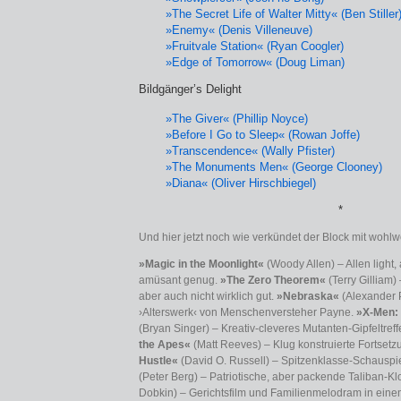
»The Secret Life of Walter Mitty« (Ben Stiller
»Enemy« (Denis Villeneuve)
»Fruitvale Station« (Ryan Coogler)
»Edge of Tomorrow« (Doug Liman)
Bildgänger’s Delight
»The Giver« (Phillip Noyce)
»Before I Go to Sleep« (Rowan Joffe)
»Transcendence« (Wally Pfister)
»The Monuments Men« (George Clooney)
»Diana« (Oliver Hirschbiegel)
*
Und hier jetzt noch wie verkündet der Block mit woh
»Magic in the Moonlight«
(Woody Allen) – Allen light
amüsant genug.
»The Zero Theorem«
(Terry Gilliam)
aber auch nicht wirklich gut.
»Nebraska«
(Alexander 
›Alterswerk‹ von Menschenversteher Payne.
»X-Men: 
(Bryan Singer) – Kreativ-cleveres Mutanten-Gipfeltref
the Apes«
(Matt Reeves) – Klug konstruierte Fortset
Hustle«
(David O. Russell) – Spitzenklasse-Schauspie
(Peter Berg) – Patriotische, aber packende Taliban-K
Dobkin) – Gerichtsfilm und Familienmelodram in einem