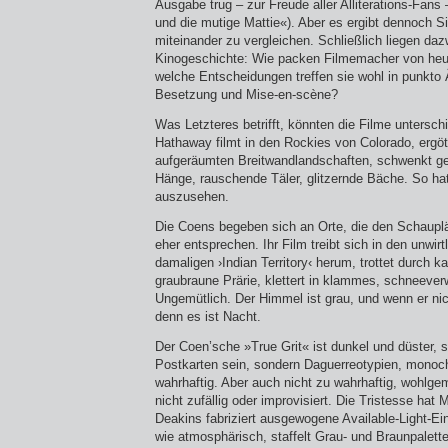
Ausgabe trug – zur Freude aller Alliterations-Fans
und die mutige Mattie«). Aber es ergibt dennoch S
miteinander zu vergleichen. Schließlich liegen daz
Kinogeschichte: Wie packen Filmemacher von heu
welche Entscheidungen treffen sie wohl in punkto Ä
Besetzung und Mise-en-scène?
Was Letzteres betrifft, könnten die Filme unterschi
Hathaway filmt in den Rockies von Colorado, ergöt
aufgeräumten Breitwandlandschaften, schwenkt gen
Hänge, rauschende Täler, glitzernde Bäche. So ha
auszusehen.
Die Coens begeben sich an Orte, die den Schaup
eher entsprechen. Ihr Film treibt sich in den unwir
damaligen ›Indian Territory‹ herum, trottet durch k
graubraune Prärie, klettert in klammes, schneeve
Ungemütlich. Der Himmel ist grau, und wenn er nich
denn es ist Nacht.
Der Coen’sche »True Grit« ist dunkel und düster, s
Postkarten sein, sondern Daguerreotypien, monoch
wahrhaftig. Aber auch nicht zu wahrhaftig, wohlge
nicht zufällig oder improvisiert. Die Tristesse ha
Deakins fabriziert ausgewogene Available-Light-Ei
wie atmosphärisch, staffelt Grau- und Braunpalette