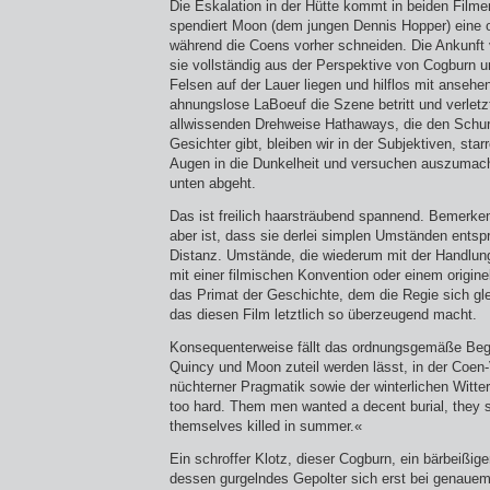
Die Eskalation in der Hütte kommt in beiden Film
spendiert Moon (dem jungen Dennis Hopper) eine o
während die Coens vorher schneiden. Die Ankunft
sie vollständig aus der Perspektive von Cogburn u
Felsen auf der Lauer liegen und hilflos mit anseh
ahnungslose LaBoeuf die Szene betritt und verletzt
allwissenden Drehweise Hathaways, die den Sch
Gesichter gibt, bleiben wir in der Subjektiven, sta
Augen in die Dunkelheit und versuchen auszumac
unten abgeht.
Das ist freilich haarsträubend spannend. Bemerk
aber ist, dass sie derlei simplen Umständen entspr
Distanz. Umstände, die wiederum mit der Handlu
mit einer filmischen Konvention oder einem originel
das Primat der Geschichte, dem die Regie sich gl
das diesen Film letztlich so überzeugend macht.
Konsequenterweise fällt das ordnungsgemäße Beg
Quincy und Moon zuteil werden lässt, in der Coen
nüchterner Pragmatik sowie der winterlichen Witt
too hard. Them men wanted a decent burial, they 
themselves killed in summer.«
Ein schroffer Klotz, dieser Cogburn, ein bärbeißiger
dessen gurgelndes Gepolter sich erst bei genauem