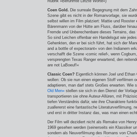
Rubrik »Berühmte Letzte Worte«)
Coen Gold.
Die surreale Begegnung mit dem Zahn
Szene gibt es nicht in der Romanvorlage, sie wurde
selbst willen im Film platziert: Mattie und Rooster
Bärenmann von der Hütte am Fluss, darüber hinaus
Fremde und Unberechenbare dieses Terrains, das fü
So sind Leichen offenbar ein Handelsgut wie jede
Gehenkten, den er bei sich führt, hat sich der Man
and a bottle of expectorant« von den Indianern erka
verschafft die Szene ›comic relief‹, wenn Cogburn,
versprengten Texas Ranger erwartend, den reiten
are not LaBoeuf!«
Classic Coen?
Eigentlich können Joel und Ethan
wollen: Ob sie nun einen eigenen Stoff verfilmen od
adaptieren, man darf stets Großes erwarten. Wie 
Old Men«
stellen sie sich in den Dienst der Vorlag
transportieren sie ohne Auteur-Allüren, mit Präzi
tiefen Verständnis dafür, wie ihre Charaktere funkti
zuallererst eine fantastische Literaturverfilmung, 
und erst in dritter Instanz das, was man einen ec
Der Film will dezidiert nicht als Remake von Hen
1969 gesehen werden (seinerseits ein Klassiker un
sondern als Neuverfilmung des Romans von Charle