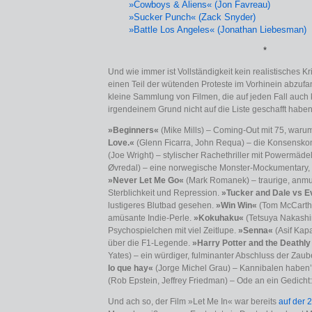
»Cowboys & Aliens« (Jon Favreau)
»Sucker Punch« (Zack Snyder)
»Battle Los Angeles« (Jonathan Liebesman)
*
Und wie immer ist Vollständigkeit kein realistisches Kr
einen Teil der wütenden Proteste im Vorhinein abzufan
kleine Sammlung von Filmen, die auf jeden Fall auch
irgendeinem Grund nicht auf die Liste geschafft haben
»Beginners«
(Mike Mills) – Coming-Out mit 75, warum
Love.«
(Glenn Ficarra, John Requa) – die Konsensko
(Joe Wright) – stylischer Rachethriller mit Powermäde
Øvredal) – eine norwegische Monster-Mockumen­tary, 
»Never Let Me Go«
(Mark Romanek) – traurige, anmu
Sterblichkeit und Repression.
»Tucker and Dale vs Ev
lustigeres Blutbad gesehen.
»Win Win«
(Tom McCarth
amüsante Indie-Perle.
»Kokuhaku«
(Tetsuya Nakashi
Psychospielchen mit viel Zeitlupe.
»Senna«
(Asif Kapa
über die F1-Legende.
»Harry Potter and the Deathly
Yates) – ein würdiger, fulminanter Abschluss der Za
lo que hay«
(Jorge Michel Grau) – Kannibalen haben’s
(Rob Epstein, Jeffrey Friedman) – Ode an ein Gedicht
Und ach so, der Film »Let Me In« war bereits
auf der 