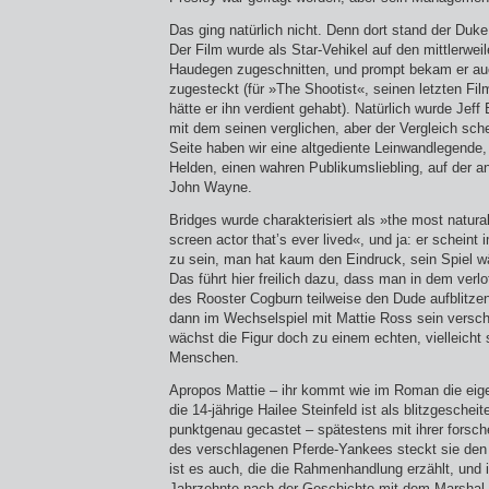
Das ging natürlich nicht. Denn dort stand der Duk
Der Film wurde als Star-Vehikel auf den mittlerweil
Haudegen zugeschnitten, und prompt bekam er a
zugesteckt (für »The Shootist«, seinen letzten Fil
hätte er ihn verdient gehabt). Natürlich wurde Jef
mit dem seinen verglichen, aber der Vergleich sch
Seite haben wir eine altgediente Leinwandlegende
Helden, einen wahren Publikumsliebling, auf der a
John Wayne.
Bridges wurde charakterisiert als »the most natura
screen actor that’s ever lived«, und ja: er scheint
zu sein, man hat kaum den Eindruck, sein Spiel w
Das führt hier freilich dazu, dass man in dem ver
des Rooster Cogburn teilweise den Dude aufblitze
dann im Wechselspiel mit Mattie Ross sein versch
wächst die Figur doch zu einem echten, vielleicht
Menschen.
Apropos Mattie – ihr kommt wie im Roman die eige
die 14-jährige Hailee Steinfeld ist als blitzgesche
punktgenau gecastet – spätestens mit ihrer forsc
des verschlagenen Pferde-Yankees steckt sie den 
ist es auch, die die Rahmenhandlung erzählt, und 
Jahrzehnte nach der Geschichte mit dem Marshal, 