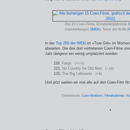
Die 15 Coen-Filme: Einspielergebnisse (
Userwertungen (
IMDb
), Tenor der Kritik (
R
In der
Top 250 der IMDd
ist »True Grit« im Moment
abwarten. Die drei dort vertretenen Coen-Filme sin
Jahr übrigens ein wenig umplatziert worden:
118.
Fargo
(+/–0)
121.
No Country for Old Men
(–10)
135.
The Big Lebowski
(+6)
Und jetzt warten wir mal alle auf den Coen-Film Nr.
Themenkreis:
Coen-Brothers
,
Filmakademie
|
Ko
*