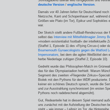
Sonntagabend überall wild rumgepostet und verlink
deutsche Version
/
englische Version
.
Damals vor 40 Jahren liefen für Deutschland noch
Nietzsche, Kant und Schopenhauer auf, während d
Größen wie Plato (im Tor), Epikur und Sophokles 
war.
Der Sketch stellt andere Fußball-Rendezvous der 
selbst das
Interview mit Mittelfeldmagier Jimmy B
»modern existentialist football« der intellektuelle 
(Staffel 1, Episode 11 des »Flying Circus«) oder 
Bournemouth Gynaecologists gegen die Watford L
Impersonators
, bei dem die agilen Weißkittel den 
herbe Niederlage zufügen (Staffel 2, Episode 10).
Gedreht wurde das Philosophen-Match im Grünwal
das für das Olympiastadion herhielt. Warum Münc
Segment des zweiten »Fliegender Zirkus«-Specials
Biolek mit den Pythons für den WDR produzierte. 
keiner ein schönes Deutsch sprach, wurde die Sen
und zur Ausstrahlung synchronisiert (im ersten Spe
Pythons noch radebrechend abgemüht).
Gut, Redeanteile hat in diesem Spiel niemand au
uns zunächst mit der Aufstellung der Deutschen
steht – wie immer – Leibniz im Tor, die Hinterreihe