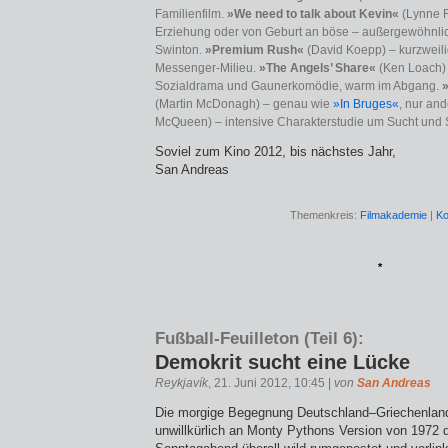
Familienfilm.
»We need to talk about Kevin«
(Lynne R
Erziehung oder von Geburt an böse – außergewöhnli
Swinton.
»Premium Rush«
(David Koepp) – kurzweilig
Messenger-Milieu.
»The Angels’ Share«
(Ken Loach) 
Sozialdrama und Gaunerkomödie, warm im Abgang.
(Martin McDonagh) – genau wie
»In Bruges«
, nur an
McQueen) – intensive Charakterstudie um Sucht und
Soviel zum Kino 2012, bis nächstes Jahr,
San Andreas
Themenkreis:
Filmakademie
|
Ko
*
Fußball-Feuilleton (Teil 6):
Demokrit sucht eine Lücke
Reykjavík
, 21. Juni 2012, 10:45 |
von
San Andreas
Die morgige Begegnung Deutschland–Griechenland l
unwillkürlich an Monty Pythons Version von 1972 d