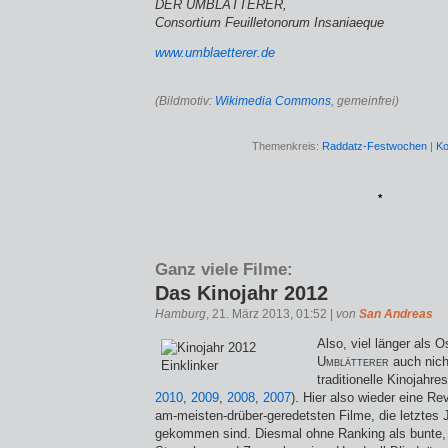
DER UMBLÄTTERER,
Consortium Feuilletonorum Insaniaeque
www.umblaetterer.de
(Bildmotiv:
Wikimedia Commons
, gemeinfrei)
Themenkreis:
Raddatz-Festwochen
|
Ko
*
Ganz viele Filme:
Das Kinojahr 2012
Hamburg
, 21. März 2013, 01:52 |
von
San Andreas
Also, viel länger als O
Umblätterer
auch nicht
traditionelle Kinojahre
2010
,
2009
,
2008
,
2007
). Hier also wieder eine R
am-meisten-drüber-geredetsten Filme, die letztes J
gekommen sind. Diesmal ohne Ranking als bunte, 