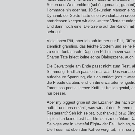
Serien und Westernfilme (schön gemacht, granted) 
Hommage hin oder her. 10 Sekunden Manson einges
Dynamik der Sekte hätte einen wunderbaren cree
stattdessen kriegen wir eine weitere Viertelstunde
Und dann noch eine. Die Szene auf der Ranch mit 
sehr gut.
Viele loben Pitt, aber ich sah immer nur Pitt, DiCa
ziemlich grandios, das leichte Stottern und seine 
zu sein, fantastisch. Dagegen Pitt ein never-was, 
Sharon Tate kriegt keine echte Dialogszene, auch
Die Gewaltorgie am Ende passt nicht zum Rest, ab
Stimmung: Endlich passiert mal was. Das war aber 
aufgebaute Spannung, die sich entlädt (cos it wasn’
die Freude darüber, endlich die erwarteten einged
Tarantinos poetic-licence-Kniff ist freilich genial, 
nur besser.
Aber my biggest gripe ist der Erzähler, der nach 
auftritt und uns erzählt, was wir auf dem Screen s
Restaurant? Seh ich selbst, but thanks.) bzw. Di
T plötzlich keine Lust hat, filmisch zu erzählen. 
Selbiges war in »Hateful Eight« der Fall: Ach so, 
Die Tussi hat eben den Kaffee vergiftet, hihi, sorry