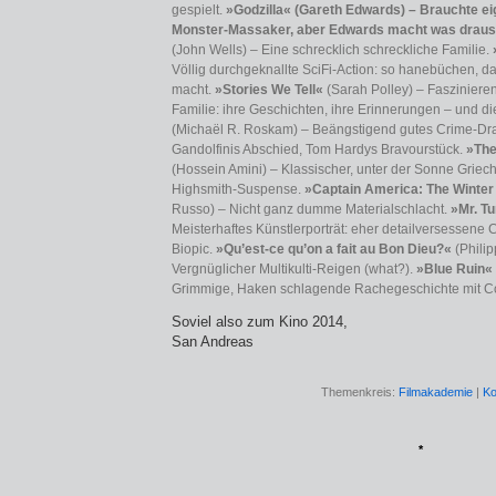
gespielt.
»Godzilla« (Gareth Edwards) – Brauchte eig
Monster-Massaker, aber Edwards macht was draus
(John Wells) – Eine schrecklich schreckliche Familie.
Völlig durchgeknallte SciFi-Action: so hanebüchen, 
macht.
»Stories We Tell«
(Sarah Polley) – Fasziniere
Familie: ihre Geschichten, ihre Erinnerungen – und d
(Michaël R. Roskam) – Beängstigend gutes Crime-D
Gandolfinis Abschied, Tom Hardys Bravourstück.
»The
(Hossein Amini) – Klassischer, unter der Sonne Grie
Highsmith-Suspense.
»Captain America: The Winter
Russo) – Nicht ganz dumme Materialschlacht.
»Mr. T
Meisterhaftes Künstler­porträt: eher detailversessene C
Biopic.
»Qu’est-ce qu’on a fait au Bon Dieu?«
(Phili
Vergnüglicher Multikulti-Reigen (what?).
»Blue Ruin«
Grimmige, Haken schlagende Rachegeschichte mit C
Soviel also zum Kino 2014,
San Andreas
Themenkreis:
Filmakademie
|
Ko
*