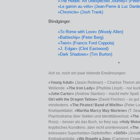
»The Hobbit: An Unexpected Journey« (Peter
»Le gamin au vélo« (Jean-Pierre & Luc Dard
»Chronicle« (Josh Trank)
Blindgänger:
»To Rome with Love« (Woody Allen)
»Battleship« (Peter Berg)
»Twixt« (Francis Ford Coppola)
»J. Edgar« (Clint Eastwood)
»Dark Shadows« (Tim Burton)
*
Ach so, noch ein paar lobende Erwähnungen:
»Young Adult«
(Jason Reitman) – Charlize Theron a
Wollende.
»The Iron Lady«
(Phyllida Lloyd) – nur ku
»John Carter«
(Andrew Stanton) – macht mehr Spaß al
Girl with the Dragon Tattoo«
(David Fincher) – so gut 
mindestens.
»The Pirates! Band of Misfits«
(Peter Lor
Knetspektakel.
»Martha Marcy May Marlene«
(T. Sea
Psychodrama über Sekten und Identitätsverlust.
»The
Ross) – besser als das Buch, so they say.
»Holy Moto
kryptisches Kunstkino, aber nicht uninteressant.
»The
kolossales Superhelden-Gipfeltreffen.
»50/50«
(Jonat
Krebsdramödie.
»We Bought a Zoo«
(Cameron Crowe) 