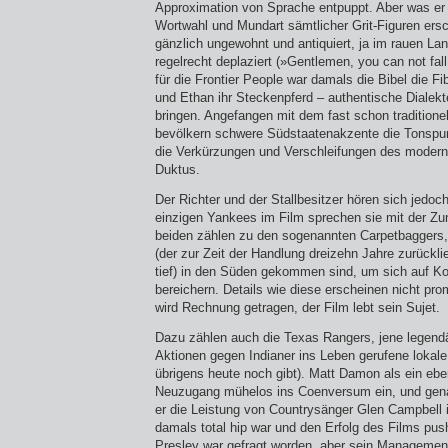
Approximation von Sprache entpuppt. Aber was er
Wortwahl und Mundart sämtlicher Grit-Figuren ers
gänzlich ungewohnt und antiquiert, ja im rauen La
regelrecht deplaziert (»Gentlemen, you can not fall 
für die Frontier People war damals die Bibel die F
und Ethan ihr Steckenpferd – authentische Dialekte
bringen. Angefangen mit dem fast schon tradition
bevölkern schwere Südstaatenakzente die Tonspu
die Verkürzungen und Verschleifungen des moder
Duktus.
Der Richter und der Stallbesitzer hören sich jedoch
einzigen Yankees im Film sprechen sie mit der Zu
beiden zählen zu den sogenannten Carpetbaggers,
(der zur Zeit der Handlung dreizehn Jahre zurückli
tief) in den Süden gekommen sind, um sich auf Ko
bereichern. Details wie diese erscheinen nicht pro
wird Rechnung getragen, der Film lebt sein Sujet.
Dazu zählen auch die Texas Rangers, jene legendär
Aktionen gegen Indianer ins Leben gerufene lokale 
übrigens heute noch gibt). Matt Damon als ein eben
Neuzugang mühelos ins Coenversum ein, und gena
er die Leistung von Countrysänger Glen Campbell i
damals total hip war und den Erfolg des Films push
Presley war gefragt worden, aber sein Management 