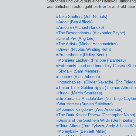
Sternchen und Zeug plus einer Handvoll Blindgänge
ausführlichen Texten geht es
hier
bzw. direkt über 
»Take Shelter« (Jeff Nichols)
»Argo« (Ben Affleck)
»Amour« (Michael Haneke)
»The Descendants« (Alexander Payne)
»Life of Pi« (Ang Lee)
»The Artist« (Michel Hazanavicius)
»Drive« (Nicolas Winding Refn)
»Prometheus« (Ridley Scott)
»Monsieur Lazhar« (Philippe Falardeau)
»Extremely Loud and Incredibly Close« (Step
»Skyfall« (Sam Mendes)
»Looper« (Rian Johnson)
»Intouchables« (Olivier Nakache, Éric Toleda
»Tinker Tailor Soldier Spy« (Thomas Alfredso
»Hugo« (Martin Scorsese)
»Bir Zamanlar Anadolu’da« (Nuri Bilge Ceylan
»War Horse« (Steven Spielberg)
»Moonrise Kingdom« (Wes Anderson)
»The Dark Knight Rises« (Christopher Nolan)
»Beasts of the Southern Wild« (Benh Zeitlin)
»Cloud Atlas« (Tom Tykwer, Andy & Lana Wa
»Moneyball« (Bennett Miller)