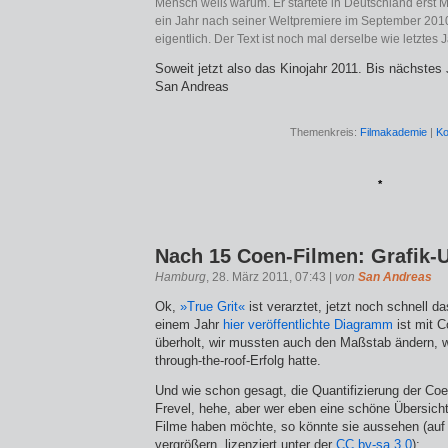
Mensch weiß warum. Er startete in Deutschland erst 
ein Jahr nach seiner Weltpremiere im September 201
eigentlich. Der Text ist noch mal derselbe wie letztes J
Soweit jetzt also das Kinojahr 2011. Bis nächstes 
San Andreas
Themenkreis:
Filmakademie
|
Ko
*
Nach 15 Coen-Filmen: Grafik-
Hamburg
, 28. März 2011, 07:43 |
von
San Andreas
Ok,
»True Grit«
ist verarztet, jetzt noch schnell d
einem Jahr
hier veröffentlichte Diagramm
ist mit C
überholt, wir mussten auch den Maßstab ändern, w
through-the-roof-Erfolg hatte.
Und wie schon gesagt, die Quantifizierung der Coen
Frevel, hehe, aber wer eben eine schöne Übersich
Filme haben möchte, so könnte sie aussehen (auf 
vergrößern, lizenziert unter der
CC by-sa 3.0
):