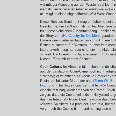
wehmütiger Abgesang auf den Western schlechthin
niemals wiedergesehen (ebenso wenig wie wir) – sa
als Mitglied eines abgehalfterten Wild-West-Wande
Dieser Schluss-Sentiment mag ernüchternd sein, d
Geschichte, die 1969 noch als buntes Abenteuer pr
kulturgeschichtlichen Zusammenhang – ähnlich wie 
der Story von
»No Country for Old Men«
geradezu 
Dimensionen verliehen hatte. So kommt »True Grit
Beinen zu stehen: Ein Western, ja, aber kein astr
Literaturverfilmung, ja, aber eine, die ihre fiktional
scheint. Ein Coen-Film? Ja, aber einer mit Underst
Klasse. Einer mit echtem Schneid.
Coen Culture.
Im Abspann fällt neben den üblich
auf, der bis dato im Coen-Camp noch nicht aufget
Spielberg; er zeichnet als Executive Producer vera
Rudin, ein brillanter Mann, der uns
»There Will Be
Fox«
und »The Hours« brachte (und für »No Coun
eingeheimst hat), wieder mit von der Partie. Solch
zeigen, dass die Coens vollends in Hollywood an
das ihre Integrität? Roger Deakins wurde dazu befr
»Steven Spielberg is a producer, I am told, but the
very much the Coen’s film – and nothing else.«