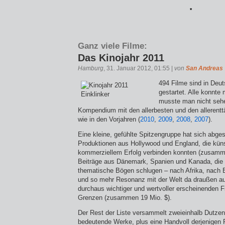
*
Ganz viele Filme:
Das Kinojahr 2011
Hamburg
, 31. Januar 2012, 01:55 |
von
San Andreas
494 Filme sind in Deut
gestartet. Alle konnte 
musste man nicht sehen
Kompendium mit den allerbesten und den allerent
wie in den Vorjahren (
2010
,
2009
,
2008
,
2007
).
Eine kleine, gefühlte Spitzengruppe hat sich abgese
Produktionen aus Hollywood und England, die küns
kommerziellem Erfolg verbinden konnten (zusamme
Beiträge aus Dänemark, Spanien und Kanada, die i
thematische Bögen schlugen – nach Afrika, nach B
und so mehr Resonanz mit der Welt da draußen auf
durchaus wichtiger und wertvoller er­scheinenden Fil
Grenzen (zusammen 19 Mio. $).
Der Rest der Liste versammelt zweieinhalb Dutzen
bedeutende Werke, plus eine Handvoll derjenigen Fi