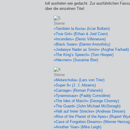
toll ausfielen wie gedacht. Zur ausführlichen Fas
über die einzelnen Titel:
»También la lluvia« (Icíar Bollaín)
»True Grit« (Ethan & Joel Coen)
»Incendies« (Denis Villeneuve)
»Black Swan« (Darren Aronofsky)
»Jodaeiye Nader az Simin« (Asghar Farhadi)
»The King’s Speech« (Tom Hooper)
»Hævnen« (Susanne Bier)
»Melancholia« (Lars von Trier)
»Super 8« (J. J. Abrams)
»Carnage« (Roman Polanski)
»Tyrannosaur« (Paddy Considine)
»The Ides of March« (George Clooney)
»The Guard« (John Michael McDonagh)
»Halt auf freier Strecke« (Andreas Dresen)
»Rise of the Planet of the Apes« (Rupert Wya
»Cave of Forgotten Dreams« (Werner Herzog
»Another Year« (Mike Leigh)