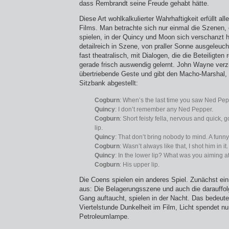
dass Rembrandt seine Freude gehabt hätte.
Diese Art wohlkalkulierter Wahrhaftigkeit erfüllt a
Films. Man betrachte sich nur einmal die Szenen, 
spielen, in der Quincy und Moon sich verschanzt 
detailreich in Szene, von praller Sonne ausgeleucht
fast theatralisch, mit Dialogen, die die Beteiligten r
gerade frisch auswendig gelernt. John Wayne verzi
übertriebende Geste und gibt den Macho-Marshal, 
Sitzbank abgestellt:
Cogburn
: When’s the last time you saw Ned Pe
Quincy
: I don’t remember any Ned Pepper.
Cogburn
: Short feisty fella, nervous and quick,
lip.
Quincy
: That don’t bring nobody to mind. A funny
Cogburn
: Wasn’t always like that, I shot him in it.
Quincy
: In the lower lip? What was you aiming a
Cogburn
: His upper lip.
Die Coens spielen ein anderes Spiel. Zunächst ein
aus: Die Belagerungsszene und auch die darauffolg
Gang auftaucht, spielen in der Nacht. Das bedeut
Viertelstunde Dunkelheit im Film, Licht spendet n
Petroleumlampe.