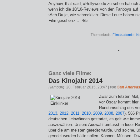
Anyhow, that said, »Hollywood« zu sehen hab ich a
wenn ich die 10/10-Reviews von den Fanboys auf 
›Ach Du je, wie schrecklich: Diese Leute haben ni
Film gesehen.‹ … 4/5
Themenkreis:
Filmakademie
|
Ko
*
Ganz viele Filme:
Das Kinojahr 2014
Hamburg
, 20. Februar 2015, 23:47 |
von
San Andrea
Zwar zum letzten Mal,
vor Oscar kommt hier
Rundumschlag des ver
2013
,
2012
,
2011
,
2010
,
2009
,
2008
,
2007
). 566 P
deutschen Leinwänden gestartet, es galt wie immer
auszuwählen. Unsere Auswahl umfasst in loser Rei
über die am meisten geredet wurde, und solche, ü
geredet werden hätte sollen. Können. Müssen. Daz