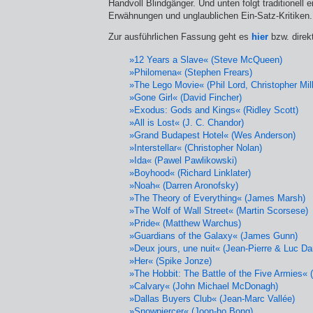
Handvoll Blindgänger. Und unten folgt traditionell 
Erwähnungen und unglaublichen Ein-Satz-Kritiken.
Zur ausführlichen Fassung geht es
hier
bzw. direkt
»12 Years a Slave« (Steve McQueen)
»Philomena« (Stephen Frears)
»The Lego Movie« (Phil Lord, Christopher Mill
»Gone Girl« (David Fincher)
»Exodus: Gods and Kings« (Ridley Scott)
»All is Lost« (J. C. Chandor)
»Grand Budapest Hotel« (Wes Anderson)
»Interstellar« (Christopher Nolan)
»Ida« (Pawel Pawlikowski)
»Boyhood« (Richard Linklater)
»Noah« (Darren Aronofsky)
»The Theory of Everything« (James Marsh)
»The Wolf of Wall Street« (Martin Scorsese)
»Pride« (Matthew Warchus)
»Guardians of the Galaxy« (James Gunn)
»Deux jours, une nuit« (Jean-Pierre & Luc D
»Her« (Spike Jonze)
»The Hobbit: The Battle of the Five Armies« 
»Calvary« (John Michael McDonagh)
»Dallas Buyers Club« (Jean-Marc Vallée)
»Snowpiercer« (Joon-ho Bong)