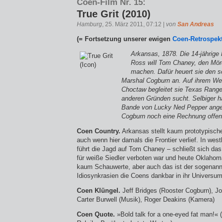
Coen-Film Nr. 15:
True Grit (2010)
Hamburg
, 25. März 2011, 07:12 |
von
San Andreas
(= Fortsetzung unserer ewigen
Coen-Retrospekt
Arkansas, 1878. Die 14-jährige
Ross will Tom Chaney, den Mörd
machen. Dafür heuert sie den sc
Marshal Cogburn an. Auf ihrem We
Choctaw begleitet sie Texas Rang
anderen Gründen sucht. Selbiger ha
Bande von Lucky Ned Pepper ange
Cogburn noch eine Rechnung offen
Coen Country.
Arkansas stellt kaum prototypisch
auch wenn hier damals die Frontier verlief. In west
führt die Jagd auf Tom Chaney – schließt sich das 
für weiße Siedler verboten war und heute Oklahoma
kaum Schauwerte, aber auch das ist der sogenan
Idiosynkrasien die Coens dankbar in ihr Universu
Coen Klüngel.
Jeff Bridges (Rooster Cogburn), J
Carter Burwell (Musik), Roger Deakins (Kamera)
Coen Quote.
»Bold talk for a one-eyed fat man!« 