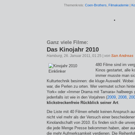
Themenkreis:
Coen-Brothers
,
Filmakademie
|
Ko
*
Ganz viele Filme:
Das Kinojahr 2010
Hamburg
, 26. Januar 2011, 01:25 |
von
San Andreas
480 Filme sind im ver
Kinos gestartet, alle 
immer musste man sich
Kulturtechnik besinnen: die kluge Auswahl. Wobe
war, die Perlen zu orten. Wer vermutet schon hin
York« oder »Immer Drama mit Tamara« halbwegs 
jedenfalls ist wie in den Vorjahren (
2009
,
2008
,
20
klickstreckenfreie Rückblick seiner Art
.
Die Liste mit 40 Filmen erhebt keinen Anspruch auf
nicht viel mehr als der Versuch einer bescheidene
Kinolandschaft von 2010. Es finden sich die unver
die jede Menge Presse bekommen haben, aber au
die mehr Aufmerksamkeit verdienen. Die Reihenfolge