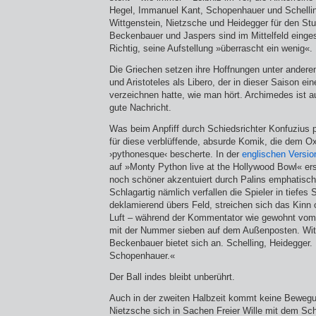
Hegel, Immanuel Kant, Schopenhauer und Schellin
Wittgenstein, Nietzsche und Heidegger für den Stu
Beckenbauer und Jaspers sind im Mittelfeld eing
Richtig, seine Aufstellung »überrascht ein wenig«.
Die Griechen setzen ihre Hoffnungen unter andere
und Aristoteles als Libero, der in dieser Saison e
verzeichnen hatte, wie man hört. Archimedes ist au
gute Nachricht.
Was beim Anpfiff durch Schiedsrichter Konfuzius p
für diese verblüffende, absurde Komik, die dem Ox
›pythonesque‹ bescherte. In der
englischen Versi
auf »Monty Python live at the Hollywood Bowl« er
noch schöner akzentuiert durch Palins emphatische
Schlagartig nämlich verfallen die Spieler in tiefes 
deklamierend übers Feld, streichen sich das Kinn o
Luft – während der Kommentator wie gewohnt vom 
mit der Nummer sieben auf dem Außenposten. Witt
Beckenbauer bietet sich an. Schelling, Heidegger.
Schopenhauer.«
Der Ball indes bleibt unberührt.
Auch in der zweiten Halbzeit kommt keine Bewegu
Nietzsche sich in Sachen Freier Wille mit dem Sch