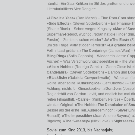
nämlich Ein-Satz-Kritiken im Stil des großen und un
Literaturkritikers Alex Dengler:
»I Give It a Year«
(Dan Mazer) – Eine Rom-Com ohne 
»Side Effects«
(Steven Soderbergh) – Ein Pharma-Thri
(Shane Black) – Schon wegen Kingsley.
»Man of Stee
Superman-Reboot, wuchtig, Nolan hat die Finger drin
Forster) – Zombies, schon wieder? Ja!
»The East«
(Za
um die Frage: Aktivist oder Terrorist?
»La grande bell
Fellini lässt grüßen.
»The Conju­ring«
(James Wan) – G
Bling Ring«
(Sofia Coppola) – Wieder ein klasse Cop
Ascher) – Was Verschwörungstheoretiker in »The Shin
»Albert Nobbs«
(Rodrigo García) – Glenn Close ist e
Candelabra«
(Steven Soderbergh) – Damon und Doug
»Blackfish«
(Gabriela Cowperthwaite) – Was man üb
wollte, aber sollte.
»Chasing Ice«
(Jeff Orlowski) – Kl
Achtung: nichts für Klimaskeptiker.
»Don Jon«
(Joseph
Regiedebüt von Gordon-Levitt, und endlich hat mal di
reifen Filmauftritt.
»Carrie«
(Kimberly Peirce) – Überfl
wie das Original.
»The Hobbit: The Desolation of S
Besser als der erste Teil. Außerdem noch:
»Silver Lin
Russell).
»The Impossible«
(Juan Antonio Bayona).
»
Bigelow).
»The Sweeney«
(Nick Love).
»Sightseers«
Soviel zum Kino 2013, bis Nächstjahr,