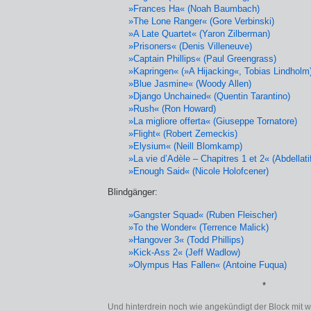
»Frances Ha« (Noah Baumbach)
»The Lone Ranger« (Gore Verbinski)
»A Late Quartet« (Yaron Zilberman)
»Prisoners« (Denis Villeneuve)
»Captain Phillips« (Paul Greengrass)
»Kapringen« (»A Hijacking«, Tobias Lindholm
»Blue Jasmine« (Woody Allen)
»Django Unchained« (Quentin Tarantino)
»Rush« (Ron Howard)
»La migliore offerta« (Giuseppe Tornatore)
»Flight« (Robert Zemeckis)
»Elysium« (Neill Blomkamp)
»La vie d’Adèle – Chapitres 1 et 2« (Abdellat
»Enough Said« (Nicole Holofcener)
Blindgänger:
»Gangster Squad« (Ruben Fleischer)
»To the Wonder« (Terrence Malick)
»Hangover 3« (Todd Phillips)
»Kick-Ass 2« (Jeff Wadlow)
»Olympus Has Fallen« (Antoine Fuqua)
*
Und hinterdrein noch wie angekündigt der Block mit