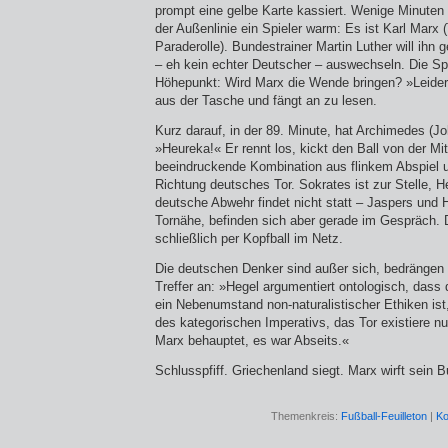
prompt eine gelbe Karte kassiert. Wenige Minuten
der Außenlinie ein Spieler warm: Es ist Karl Marx (
Paraderolle). Bundestrainer Martin Luther will ihn
– eh kein echter Deutscher – auswechseln. Die Sp
Höhepunkt: Wird Marx die Wende bringen? »Leider 
aus der Tasche und fängt an zu lesen.
Kurz darauf, in der 89. Minute, hat Archimedes (Jo
»Heureka!« Er rennt los, kickt den Ball von der Mitte
beeindruckende Kombination aus flinkem Abspiel u
Richtung deutsches Tor. Sokrates ist zur Stelle, Her
deutsche Abwehr findet nicht statt – Jaspers und 
Tornähe, befinden sich aber gerade im Gespräch. 
schließlich per Kopfball im Netz.
Die deutschen Denker sind außer sich, bedrängen
Treffer an: »Hegel argumentiert ontologisch, dass di
ein Nebenumstand non-naturalistischer Ethiken ist,
des kategorischen Imperativs, das Tor existiere nu
Marx behauptet, es war Abseits.«
Schlusspfiff. Griechenland siegt. Marx wirft sein 
Themenkreis:
Fußball-Feuilleton
|
Ko