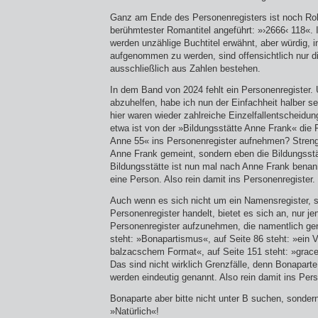
Ganz am Ende des Personenregisters ist noch Ro
berühmtester Romantitel angeführt: »›2666‹ 118«. 
werden unzählige Buchtitel erwähnt, aber würdig, 
aufgenommen zu werden, sind offensichtlich nur di
ausschließlich aus Zahlen bestehen.
In dem Band von 2024 fehlt ein Personenregister.
abzuhelfen, habe ich nun der Einfachheit halber sel
hier waren wieder zahlreiche Einzelfallentscheidun
etwa ist von der »Bildungsstätte Anne Frank« die
Anne 55« ins Personenregister aufnehmen? Streng
Anne Frank gemeint, sondern eben die Bildungsstä
Bildungsstätte ist nun mal nach Anne Frank benan
eine Person. Also rein damit ins Personenregister.
Auch wenn es sich nicht um ein Namensregister, 
Personenregister handelt, bietet es sich an, nur j
Personenregister aufzunehmen, die namentlich gen
steht: »Bonapartismus«, auf Seite 86 steht: »ein
balzacschem Format«, auf Seite 151 steht: »grace
Das sind nicht wirklich Grenzfälle, denn Bonapart
werden eindeutig genannt. Also rein damit ins Pers
Bonaparte aber bitte nicht unter B suchen, sondern
»Natürlich«!