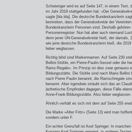
Schwieriger wird es auf Seite 147, in einem Text, 
im Jahr 2019 stattgefunden hat: »Der Generalsekre
sagte [bla bla]. Die deutsche Bundeskanzlerin sagt
bestreiten, dass der Generalsekretär der Vereinte
Bundeskanzlerin Personen sind. Deshalb gehören s
Personenregister. Nun hat aber auch niemand Lus
denn jener UN-Generalsekretär hieß, der damals, 
wie jene deutsche Bundeskanzlerin hieß, die 2019
lieber weglassen.
Richtig blöd sind Markennamen. Auf Seite 230 steh
Bellini-Stühle, ein Pierre-Paulin-Sessel oder die h
Rams-Regale«. Im Prinzip ist dies zwar genauso ei
Bildungsstätte. Die Stühle sind nach Mario Bellini 
nach Pierre Paulin benannt, die Ramschregale si
benannt. Aber irgendwie sträubt sich das an Claud
ästhetische Empfinden dagegen, diese Fälle eben
Anne-Frank-Bildungsstätte. Also lieber weglassen.
Ähnlich verhält es sich mit dem auf Seite 255 erw
Die Marke »Alter Fritz« (Seite 13) wird man hoffent
sondern unter F.
Ein echter Grenzfall ist Axel Springer. In manchen
Konzern Axel Springer gemeint, in anderen Texten 