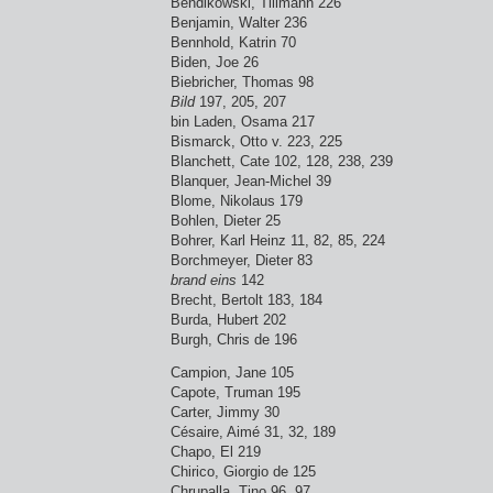
Bendikowski, Tillmann 226
Benjamin, Walter 236
Bennhold, Katrin 70
Biden, Joe 26
Biebricher, Thomas 98
Bild
197, 205, 207
bin Laden, Osama 217
Bismarck, Otto v. 223, 225
Blanchett, Cate 102, 128, 238, 239
Blanquer, Jean-Michel 39
Blome, Nikolaus 179
Bohlen, Dieter 25
Bohrer, Karl Heinz 11, 82, 85, 224
Borchmeyer, Dieter 83
brand eins
142
Brecht, Bertolt 183, 184
Burda, Hubert 202
Burgh, Chris de 196
Campion, Jane 105
Capote, Truman 195
Carter, Jimmy 30
Césaire, Aimé 31, 32, 189
Chapo, El 219
Chirico, Giorgio de 125
Chrupalla, Tino 96, 97