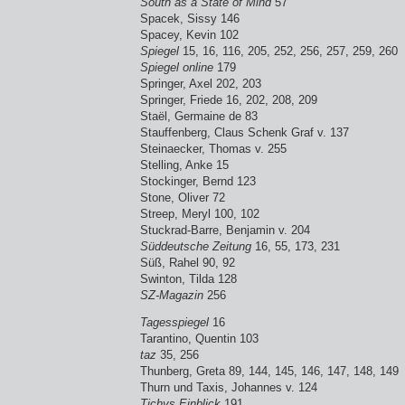
South as a State of Mind
57
Spacek, Sissy 146
Spacey, Kevin 102
Spiegel
15, 16, 116, 205, 252, 256, 257, 259, 260
Spiegel online
179
Springer, Axel 202, 203
Springer, Friede 16, 202, 208, 209
Staël, Germaine de 83
Stauffenberg, Claus Schenk Graf v. 137
Steinaecker, Thomas v. 255
Stelling, Anke 15
Stockinger, Bernd 123
Stone, Oliver 72
Streep, Meryl 100, 102
Stuckrad-Barre, Benjamin v. 204
Süddeutsche Zeitung
16, 55, 173, 231
Süß, Rahel 90, 92
Swinton, Tilda 128
SZ-Magazin
256
Tagesspiegel
16
Tarantino, Quentin 103
taz
35, 256
Thunberg, Greta 89, 144, 145, 146, 147, 148, 149
Thurn und Taxis, Johannes v. 124
Tichys Einblick
191