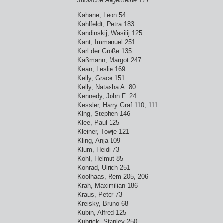
Jüdische Allgemeine
177
Kahane, Leon 54
Kahlfeldt, Petra 183
Kandinskij, Wasilij 125
Kant, Immanuel 251
Karl der Große 135
Käßmann, Margot 247
Kean, Leslie 169
Kelly, Grace 151
Kelly, Natasha A. 80
Kennedy, John F. 24
Kessler, Harry Graf 110, 111
King, Stephen 146
Klee, Paul 125
Kleiner, Towje 121
Kling, Anja 109
Klum, Heidi 73
Kohl, Helmut 85
Konrad, Ulrich 251
Koolhaas, Rem 205, 206
Krah, Maximilian 186
Kraus, Peter 73
Kreisky, Bruno 68
Kubin, Alfred 125
Kubrick, Stanley 250