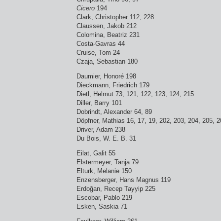
Cicero
194
Clark, Christopher 112, 228
Claussen, Jakob 212
Colomina, Beatriz 231
Costa-Gavras 44
Cruise, Tom 24
Czaja, Sebastian 180
Daumier, Honoré 198
Dieckmann, Friedrich 179
Dietl, Helmut 73, 121, 122, 123, 124, 215
Diller, Barry 101
Dobrindt, Alexander 64, 89
Döpfner, Mathias 16, 17, 19, 202, 203, 204, 205, 2
Driver, Adam 238
Du Bois, W. E. B. 31
Eilat, Galit 55
Elstermeyer, Tanja 79
Elturk, Melanie 150
Enzensberger, Hans Magnus 119
Erdoğan, Recep Tayyip 225
Escobar, Pablo 219
Esken, Saskia 71