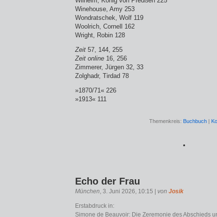
Wilhelm, König von Preußen 225
Winehouse, Amy 253
Wondratschek, Wolf 119
Woolrich, Cornell 162
Wright, Robin 128
Zeit
57, 144, 255
Zeit online
16, 256
Zimmerer, Jürgen 32, 33
Zolghadr, Tirdad 78
»1870/71« 226
»1913« 111
Themenkreis:
Buchbuch
|
Ko
*
Echo der Frau
München
, 3. Juni 2026, 10:15 |
von
Josik
Erstabdruck in:
Simone de Beauvoir: Die Zeremonie des Abschieds u