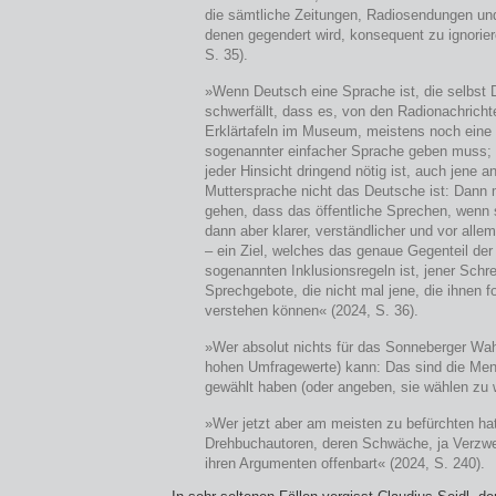
die sämtliche Zeitungen, Radiosendungen un
denen gegendert wird, konsequent zu ignorie
S. 35).
»Wenn Deutsch eine Sprache ist, die selbst
schwerfällt, dass es, von den Radionachricht
Erklärtafeln im Museum, meistens noch eine Z
sogenannter einfacher Sprache geben muss; 
jeder Hinsicht dringend nötig ist, auch jene a
Muttersprache nicht das Deutsche ist: Dann
gehen, dass das öffentliche Sprechen, wenn s
dann aber klarer, verständlicher und vor alle
– ein Ziel, welches das genaue Gegenteil der
sogenannten Inklusionsregeln ist, jener Schre
Sprechgebote, die nicht mal jene, die ihnen f
verstehen können« (2024, S. 36).
»Wer absolut nichts für das Sonneberger Wah
hohen Umfragewerte) kann: Das sind die Men
gewählt haben (oder angeben, sie wählen zu w
»Wer jetzt aber am meisten zu befürchten hat
Drehbuchautoren, deren Schwäche, ja Verzwei
ihren Argumenten offenbart« (2024, S. 240).