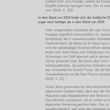
Leidenschaft, eine Energie, welche die Fesse
Begriffe jederzeit sprengen kann: Das ist ein
usw. (2019, S. 152).
In dem Band von 2024 findet sich der Seidlsche 
sogar noch häufiger als in dem Band von 2019:
»Wer einigermaßen verstehen will, was für pol
Europäer eigentlich unverständlich ist, waru
Amerikaner, die in verwahrlosenden Vorstädt
Fastfood leben, die Raten für ihr Haus kaum
sich mit opioidhaltigen Schmerzmitteln darübe
bereit sind, einen Mann zum Präsidenten zu 
Wohnungen mit Gold tapeziert und in dessen
reicher geworden sind, die Armen aber nicht: D
Anfang jedenfalls, die politischen Kriterien 
das schwerfällt bei Donald Trump, der die De
Gewaltenteilung und die freie Presse verach
(2024, S. 21).
»Dass diese grammatische Geschlechterkonf
allgemeinen Gendern habe; dass also der Ver
Majuskeln oder Doppelpunkten den Wörtern zw
Geschlechter zuzuweisen, wo es vorher nur e
allgemeine Verwirrung gestiftet habe: Das is
unwahrscheinlich, weil unter den Verwirrten a