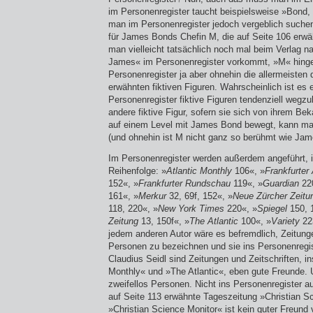
im Personenregister taucht beispielsweise »Bond
man im Personenregister jedoch vergeblich suche
für James Bonds Chefin M, die auf Seite 106 erwäh
man vielleicht tatsächlich noch mal beim Verlag n
James« im Personenregister vorkommt, »M« hingeg
Personenregister ja aber ohnehin die allermeiste
erwähnten fiktiven Figuren. Wahrscheinlich ist es 
Personenregister fiktive Figuren tendenziell wegzu
andere fiktive Figur, sofern sie sich von ihrem Be
auf einem Level mit James Bond bewegt, kann man
(und ohnehin ist M nicht ganz so berühmt wie Ja
Im Personenregister werden außerdem angeführt, i
Reihenfolge: »
Atlantic Monthly
106«, »
Frankfurter
152«, »
Frankfurter Rundschau
119«, »
Guardian
22
161«, »
Merkur
32, 69f, 152«, »
Neue Zürcher Zeitu
118, 220«, »
New York Times
220«, »
Spiegel
150, 
Zeitung
13, 150f«, »
The Atlantic
100«, »
Variety
22
jedem anderen Autor wäre es befremdlich, Zeitunge
Personen zu bezeichnen und sie ins Personenregi
Claudius Seidl sind Zeitungen und Zeitschriften, i
Monthly« und »The Atlantic«, eben gute Freunde. 
zweifellos Personen. Nicht ins Personenregister 
auf Seite 113 erwähnte Tageszeitung »Christian S
»Christian Science Monitor« ist kein guter Freund 