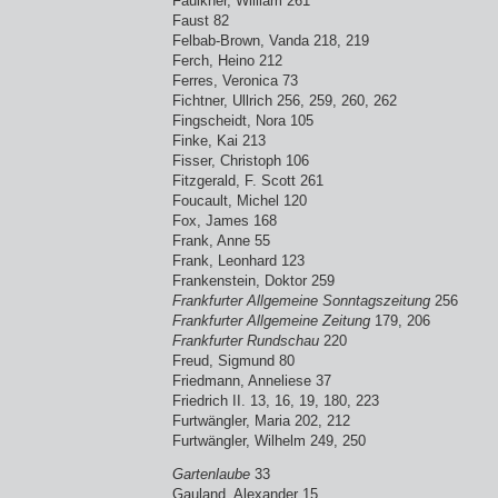
Faulkner, William 261
Faust 82
Felbab-Brown, Vanda 218, 219
Ferch, Heino 212
Ferres, Veronica 73
Fichtner, Ullrich 256, 259, 260, 262
Fingscheidt, Nora 105
Finke, Kai 213
Fisser, Christoph 106
Fitzgerald, F. Scott 261
Foucault, Michel 120
Fox, James 168
Frank, Anne 55
Frank, Leonhard 123
Frankenstein, Doktor 259
Frankfurter Allgemeine Sonntagszeitung
256
Frankfurter Allgemeine Zeitung
179, 206
Frankfurter Rundschau
220
Freud, Sigmund 80
Friedmann, Anneliese 37
Friedrich II. 13, 16, 19, 180, 223
Furtwängler, Maria 202, 212
Furtwängler, Wilhelm 249, 250
Gartenlaube
33
Gauland, Alexander 15