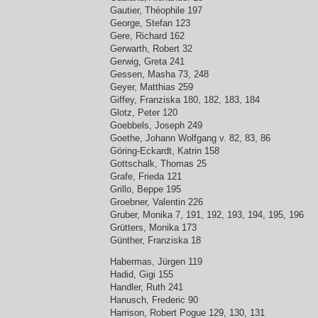
Gautier, Théophile 197
George, Stefan 123
Gere, Richard 162
Gerwarth, Robert 32
Gerwig, Greta 241
Gessen, Masha 73, 248
Geyer, Matthias 259
Giffey, Franziska 180, 182, 183, 184
Glotz, Peter 120
Goebbels, Joseph 249
Goethe, Johann Wolfgang v. 82, 83, 86
Göring-Eckardt, Katrin 158
Gottschalk, Thomas 25
Grafe, Frieda 121
Grillo, Beppe 195
Groebner, Valentin 226
Gruber, Monika 7, 191, 192, 193, 194, 195, 196
Grütters, Monika 173
Günther, Franziska 18
Habermas, Jürgen 119
Hadid, Gigi 155
Handler, Ruth 241
Hanusch, Frederic 90
Harrison, Robert Pogue 129, 130, 131