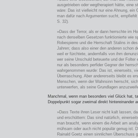
ausgetrieben oder wegtherapiert hätte, eine st
wäre: Das ist vielleicht nur eine Ahnung, ein
man dafür nach Argumenten sucht, empfiehlt 
S. 32).
»Dass der Terror, als er dann herrschte im H
nach denselben Gesetzen funktionierte wie spä
Robespierre und die Herrschaft Stalins in de
Jahren; dass also einer den anderen schon d
weil er fürchtete, andernfalls von ihm denunz
wer seine Unschuld beteuerte und der Folter 
nur als besonders perfider Gegner der herrsc
wahrgenommen wurde: Das ist, einerseits, vie
Überraschung. Aber andererseits bleibt es er
Menschen, wenn der Wahnsinn herrscht, sich 
unterwerfen, als seine Grundlagen anzuzweife
Manchmal, wenn man besonders viel Glück hat, ta
Doppelpunkt sogar zweimal direkt hintereinander a
»Dass Texte ihren Leser nicht kalt lassen, da
und erschüttern: Das sind natürlich, einerseits
man braucht, wenn einem die Arbeit am anal
mühsam oder auch nicht populär genug ist. D
Rainald Goetz einen sinnlichen Überschuss gi