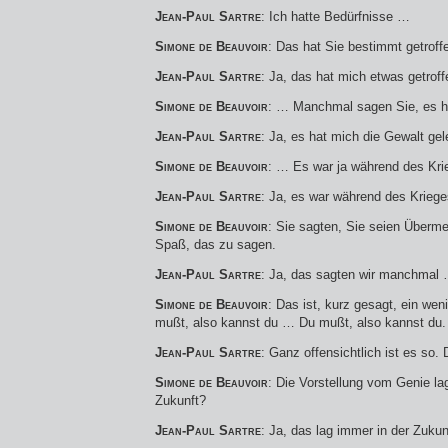
Jean-Paul Sartre
: Ich hatte Bedürfnisse …
Simone de Beauvoir
: Das hat Sie bestimmt getrof
Jean-Paul Sartre
: Ja, das hat mich etwas getrof
Simone de Beauvoir
: … Manchmal sagen Sie, es ha
Jean-Paul Sartre
: Ja, es hat mich die Gewalt ge
Simone de Beauvoir
: … Es war ja während des Kr
Jean-Paul Sartre
: Ja, es war während des Krieg
Simone de Beauvoir
: Sie sagten, Sie seien Über
Spaß, das zu sagen.
Jean-Paul Sartre
: Ja, das sagten wir manchmal
Simone de Beauvoir
: Das ist, kurz gesagt, ein wen
mußt, also kannst du … Du mußt, also kannst du.
Jean-Paul Sartre
: Ganz offensichtlich ist es so
Simone de Beauvoir
: Die Vorstellung vom Genie la
Zukunft?
Jean-Paul Sartre
: Ja, das lag immer in der Zukun