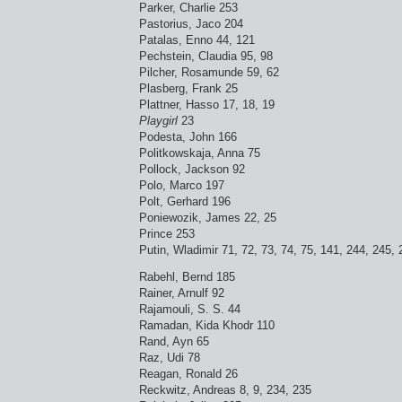
Parker, Charlie 253
Pastorius, Jaco 204
Patalas, Enno 44, 121
Pechstein, Claudia 95, 98
Pilcher, Rosamunde 59, 62
Plasberg, Frank 25
Plattner, Hasso 17, 18, 19
Playgirl
23
Podesta, John 166
Politkowskaja, Anna 75
Pollock, Jackson 92
Polo, Marco 197
Polt, Gerhard 196
Poniewozik, James 22, 25
Prince 253
Putin, Wladimir 71, 72, 73, 74, 75, 141, 244, 245,
Rabehl, Bernd 185
Rainer, Arnulf 92
Rajamouli, S. S. 44
Ramadan, Kida Khodr 110
Rand, Ayn 65
Raz, Udi 78
Reagan, Ronald 26
Reckwitz, Andreas 8, 9, 234, 235