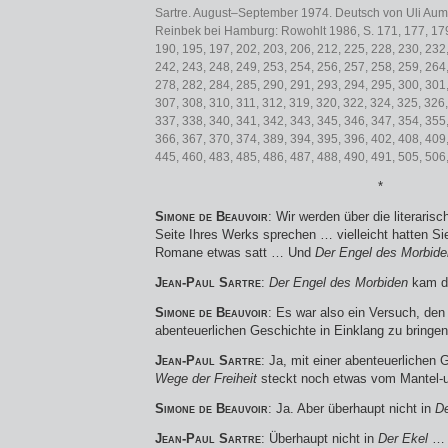
Sartre. August–September 1974. Deutsch von Uli Aum
Reinbek bei Hamburg: Rowohlt 1986, S. 171, 177, 179
190, 195, 197, 202, 203, 206, 212, 225, 228, 230, 232
242, 243, 248, 249, 253, 254, 256, 257, 258, 259, 264
278, 282, 284, 285, 290, 291, 293, 294, 295, 300, 301
307, 308, 310, 311, 312, 319, 320, 322, 324, 325, 326,
337, 338, 340, 341, 342, 343, 345, 346, 347, 354, 355
366, 367, 370, 374, 389, 394, 395, 396, 402, 408, 409,
445, 460, 483, 485, 486, 487, 488, 490, 491, 505, 506,
*
Simone de Beauvoir
: Wir werden über die literaris
Seite Ihres Werks sprechen … vielleicht hatten Si
Romane etwas satt … Und
Der Engel des Morbide
Jean-Paul Sartre
:
Der Engel des Morbiden
kam d
Simone de Beauvoir
: Es war also ein Versuch, den
abenteuerlichen Geschichte in Einklang zu bringen
Jean-Paul Sartre
: Ja, mit einer abenteuerlichen
Wege der Freiheit
steckt noch etwas vom Mantel
Simone de Beauvoir
: Ja. Aber überhaupt nicht in
De
Jean-Paul Sartre
: Überhaupt nicht in
Der Ekel
…