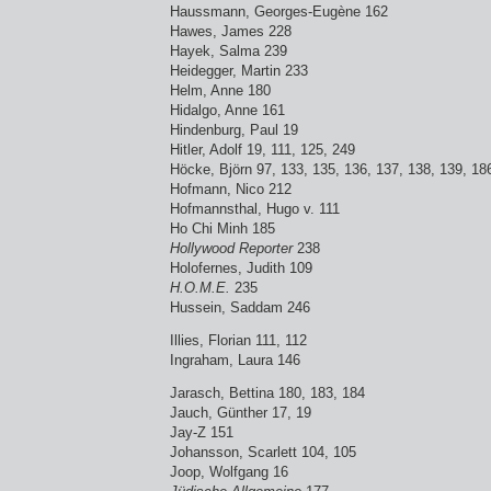
Haussmann, Georges-Eugène 162
Hawes, James 228
Hayek, Salma 239
Heidegger, Martin 233
Helm, Anne 180
Hidalgo, Anne 161
Hindenburg, Paul 19
Hitler, Adolf 19, 111, 125, 249
Höcke, Björn 97, 133, 135, 136, 137, 138, 139, 18
Hofmann, Nico 212
Hofmannsthal, Hugo v. 111
Ho Chi Minh 185
Hollywood Reporter
238
Holofernes, Judith 109
H.O.M.E.
235
Hussein, Saddam 246
Illies, Florian 111, 112
Ingraham, Laura 146
Jarasch, Bettina 180, 183, 184
Jauch, Günther 17, 19
Jay-Z 151
Johansson, Scarlett 104, 105
Joop, Wolfgang 16