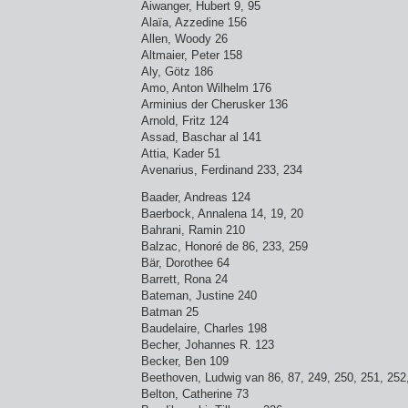
Aiwanger, Hubert 9, 95
Alaïa, Azzedine 156
Allen, Woody 26
Altmaier, Peter 158
Aly, Götz 186
Amo, Anton Wilhelm 176
Arminius der Cherusker 136
Arnold, Fritz 124
Assad, Baschar al 141
Attia, Kader 51
Avenarius, Ferdinand 233, 234
Baader, Andreas 124
Baerbock, Annalena 14, 19, 20
Bahrani, Ramin 210
Balzac, Honoré de 86, 233, 259
Bär, Dorothee 64
Barrett, Rona 24
Bateman, Justine 240
Batman 25
Baudelaire, Charles 198
Becher, Johannes R. 123
Becker, Ben 109
Beethoven, Ludwig van 86, 87, 249, 250, 251, 252
Belton, Catherine 73