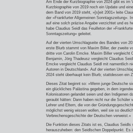
Am Ende der Kurzbiographie von 2024 gibt es im 
Kurzbiographie von 2019 noch ein Update und eine
dem Band von 2019 steht, »[s]eit 2001« leite Claud
der »Frankfurter Allgemeinen Sonntagszeitung«. 
auf eine solch präzise Angabe verzichtet und es h
habe Claudius Seidl das Feuilleton der »Frankfurt
Sonntagszeitung« geleitet.
Auf der vierten Umschlagseite des Bandes von 201
erste Blurb stammt von Maxim Biller, der zweite 
dritte von Carolin Emcke. Maxim Biller vergleicht 
Benjamin, Jörg Thadeusz vergleicht Claudius Seid
Emcke vergleicht Claudius Seidl mit namentlich n
Autoren in Deutschland«. Auf der vierten Umschl
2024 steht überhaupt kein Blurb; stattdessen ein Z
Dieses Zitat beginnt so: »Wenn junge Deutsche sic
ein glückliches Palästina gegeben, in dem irgend
Kolonisatoren gelandet seien und den Indigenen d
geraubt hätten: Dann haben nicht nur die Schüler 
Lehrer und Eltern, die von der Gründungsgeschich
möglichst wenig wissen wollen, weil sie so deutlich
Verbrechensgeschichte der Deutschen verweist.«
Die Funktion dieses Zitats ist es, Claudius Seidls s
herauszuheben: den Seidlschen Doppelpunkt. Es is