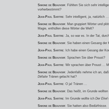
Simone de Beauvoir
: Fühlten Sie sich sehr intellig
vorherbestimmt?
Jean-Paul Sartre
: Sehr intelligent, ja, natürlich …
Simone de Beauvoir
: Man gruppiert Wörter und plöt
Magie, enthüllen diese Wörter die Welt?
Jean-Paul Sartre
: Ja, so war es. In der Tat, dur
Simone de Beauvoir
: Sie haben einen Gesang der 
Jean-Paul Sartre
: Ich habe einen Gesang der Ko
Simone de Beauvoir
: Sprachen Sie über Proust?
Jean-Paul Sartre
: Wir sprachen über Proust …
Simone de Beauvoir
: Jedenfalls nehme ich an, da
Défaite
Tränen gelacht hat?
Jean-Paul Sartre
: O ja! Tränen …
Simone de Beauvoir
: Das heißt, im Grunde wollten
Jean-Paul Sartre
: Im Grunde wollte ich
Der Ekel
Simone de Beauvoir
: Sie hatten also Bedürfnisse.