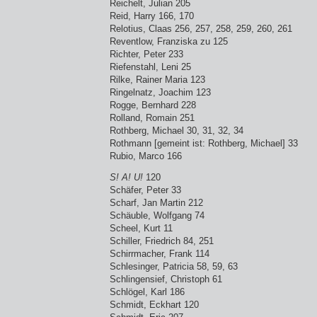
Reichelt, Julian 205
Reid, Harry 166, 170
Relotius, Claas 256, 257, 258, 259, 260, 261
Reventlow, Franziska zu 125
Richter, Peter 233
Riefenstahl, Leni 25
Rilke, Rainer Maria 123
Ringelnatz, Joachim 123
Rogge, Bernhard 228
Rolland, Romain 251
Rothberg, Michael 30, 31, 32, 34
Rothmann [gemeint ist: Rothberg, Michael] 33
Rubio, Marco 166
S! A! U!
120
Schäfer, Peter 33
Scharf, Jan Martin 212
Schäuble, Wolfgang 74
Scheel, Kurt 11
Schiller, Friedrich 84, 251
Schirrmacher, Frank 114
Schlesinger, Patricia 58, 59, 63
Schlingensief, Christoph 61
Schlögel, Karl 186
Schmidt, Eckhart 120