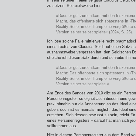
In sehr seltenen Fällen vergisst Claudius Seidl, 
zu setzen. Beispielsweise hier:
»Dass er gut zurechtkam mit den Inszenierun
Macht, das offenbarte sich spätestens in ›The
Reality-Serie, in der Trump eine vergrößerte
Version seiner selbst spielte« (2024, S. 25).
Ich löse solche Fälle mittlerweile recht pragmatis
eines Textes von Claudius Seidl auf einen Satz st
ausnahmsweise vergessen hat, den Seidlschen Do
streiche ich diesen Satz durch und schreibe ihn n
»Dass er gut zurechtkam mit den Inszenierun
Macht: Das offenbarte sich spätestens in ›The
Reality-Serie, in der Trump eine vergrößerte
Version seiner selbst spielte.«
Am Ende des Bandes von 2019 gibt es ein Person
Personenregister, so eignet auch diesem eine gewi
praxi ohnehin nur die Annäherung an das Ideal ein
geben, doch ist es niemals möglich, das Ideal ein
erreichen. Sich dessen bewusst zu sein, reicht für
eines Personenregisters – darauf hat man sich jede
vollkommen aus.
Hier in diesem Personenregister aus dem Band von