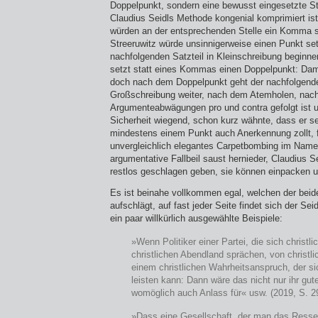
Doppelpunkt, sondern eine bewusst eingesetzte Stil
Claudius Seidls Methode kongenial komprimiert ist
würden an der entsprechenden Stelle ein Komma s
Streeruwitz würde unsinnigerweise einen Punkt se
nachfolgenden Satzteil in Kleinschreibung beginne
setzt statt eines Kommas einen Doppelpunkt: Da
doch nach dem Doppelpunkt geht der nachfolgende 
Großschreibung weiter, nach dem Atemholen, nac
Argumenteabwägungen pro und contra gefolgt ist u
Sicherheit wiegend, schon kurz wähnte, dass er s
mindestens einem Punkt auch Anerkennung zollt, f
unvergleichlich elegantes Carpetbombing im Na
argumentative Fallbeil saust hernieder, Claudius 
restlos geschlagen geben, sie können einpacken 
Es ist beinahe vollkommen egal, welchen der be
aufschlägt, auf fast jeder Seite findet sich der Se
ein paar willkürlich ausgewählte Beispiele:
»Wenn Politiker einer Partei, die sich christl
christlichen Abendland sprächen, von christli
einem christlichen Wahrheitsanspruch, der s
leisten kann: Dann wäre das nicht nur ihr gu
womöglich auch Anlass für« usw. (2019, S. 2
»Dass eine Gesellschaft, der man das Resse