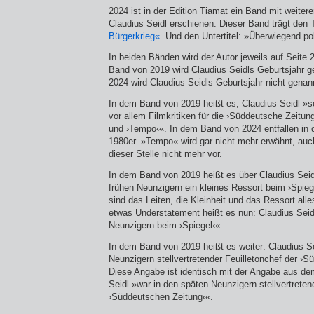
2024 ist in der Edition Tiamat ein Band mit weite
Claudius Seidl erschienen. Dieser Band trägt den T
Bürgerkrieg«
. Und den Untertitel: »Überwiegend pol
In beiden Bänden wird der Autor jeweils auf Seite 2
Band von 2019 wird Claudius Seidls Geburtsjahr 
2024 wird Claudius Seidls Geburtsjahr nicht genan
In dem Band von 2019 heißt es, Claudius Seidl »sc
vor allem Filmkritiken für die ›Süddeutsche Zeitung
und ›Tempo‹«. In dem Band von 2024 entfallen in d
1980er. »Tempo« wird gar nicht mehr erwähnt, auc
dieser Stelle nicht mehr vor.
In dem Band von 2019 heißt es über Claudius Seidl
frühen Neunzigern ein kleines Ressort beim ›Spieg
sind das Leiten, die Kleinheit und das Ressort al
etwas Understatement heißt es nun: Claudius Seidl
Neunzigern beim ›Spiegel‹«.
In dem Band von 2019 heißt es weiter: Claudius Se
Neunzigern stellvertretender Feuilletonchef der ›
Diese Angabe ist identisch mit der Angabe aus d
Seidl »war in den späten Neunzigern stellvertreten
›Süddeutschen Zeitung‹«.