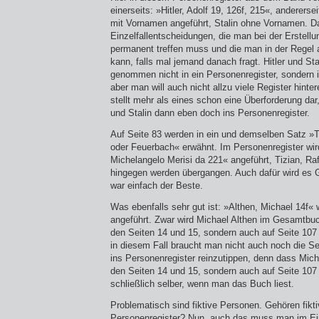
einerseits: »Hitler, Adolf 19, 126f, 215«, anderersei
mit Vornamen angeführt, Stalin ohne Vornamen. D
Einzelfallentscheidungen, die man bei der Erstell
permanent treffen muss und die man in der Regel
kann, falls mal jemand danach fragt. Hitler und St
genommen nicht in ein Personenregister, sondern i
aber man will auch nicht allzu viele Register hinte
stellt mehr als eines schon eine Überforderung da
und Stalin dann eben doch ins Personenregister.
Auf Seite 83 werden in ein und demselben Satz »T
oder Feuerbach« erwähnt. Im Personenregister wi
Michelangelo Merisi da 221« angeführt, Tizian, Ra
hingegen werden übergangen. Auch dafür wird es 
war einfach der Beste.
Was ebenfalls sehr gut ist: »Althen, Michael 14f« 
angeführt. Zwar wird Michael Althen im Gesamtbuch
den Seiten 14 und 15, sondern auch auf Seite 107
in diesem Fall braucht man nicht auch noch die S
ins Personenregister reinzutippen, denn dass Micha
den Seiten 14 und 15, sondern auch auf Seite 107
schließlich selber, wenn man das Buch liest.
Problematisch sind fiktive Personen. Gehören fikt
Personenregister? Nun, auch das muss man im Einz