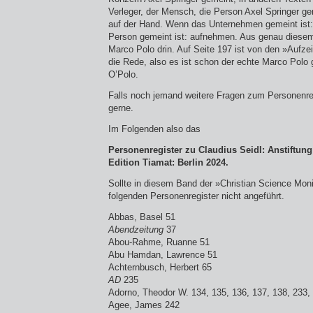
Verleger, der Mensch, die Person Axel Springer gem
auf der Hand. Wenn das Unternehmen gemeint ist
Person gemeint ist: aufnehmen. Aus genau diesem
Marco Polo drin. Auf Seite 197 ist von den »Aufz
die Rede, also es ist schon der echte Marco Polo 
O’Polo.
Falls noch jemand weitere Fragen zum Personenregi
gerne.
Im Folgenden also das
Personenregister zu Claudius Seidl: Anstiftun
Edition Tiamat: Berlin 2024.
Sollte in diesem Band der »Christian Science Monit
folgenden Personenregister nicht angeführt.
Abbas, Basel 51
Abendzeitung
37
Abou-Rahme, Ruanne 51
Abu Hamdan, Lawrence 51
Achternbusch, Herbert 65
AD
235
Adorno, Theodor W. 134, 135, 136, 137, 138, 233,
Agee, James 242