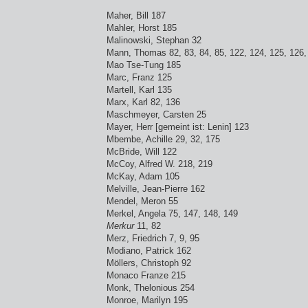
Maher, Bill 187
Mahler, Horst 185
Malinowski, Stephan 32
Mann, Thomas 82, 83, 84, 85, 122, 124, 125, 126,
Mao Tse-Tung 185
Marc, Franz 125
Martell, Karl 135
Marx, Karl 82, 136
Maschmeyer, Carsten 25
Mayer, Herr [gemeint ist: Lenin] 123
Mbembe, Achille 29, 32, 175
McBride, Will 122
McCoy, Alfred W. 218, 219
McKay, Adam 105
Melville, Jean-Pierre 162
Mendel, Meron 55
Merkel, Angela 75, 147, 148, 149
Merkur
11, 82
Merz, Friedrich 7, 9, 95
Modiano, Patrick 162
Möllers, Christoph 92
Monaco Franze 215
Monk, Thelonious 254
Monroe, Marilyn 195