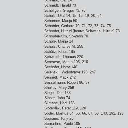
Schmidt, Eric 207
Schmidt, Harald 73
Schöllgen, Gregor 73, 75
Scholz, Olaf 14, 15, 16, 19, 20, 64
Schreiner, Manja 50
Schröder, Gerhard 70, 71, 72, 73, 74, 75
Schröder, Hiltrud [heute: Schwetje, Hiltrud] 73
Schröder-Kim, So-yeon 70
Schüle, Manja 14
Schulz, Charles M. 255
Schütz, Klaus 185
Schweich, Thomas 220
Scorsese, Martin 105, 210
Seehofer, Horst 140
Selenskij, Wolodymyr 195, 247
Sennett, Mack 242
Sesselmann, Robert 96, 97
Shelley, Mary 259
Siegel, Don 168
Sipher, John 74
Slimane, Hedi 156
Sloterdijk, Peter 119, 120
Söder, Markus 64, 65, 66, 67, 68, 140, 192, 193
Soprano, Tony 25
Sorrentino, Paolo 105