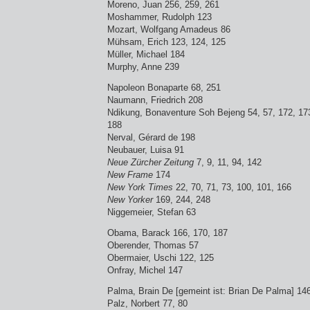
Moreno, Juan 256, 259, 261
Moshammer, Rudolph 123
Mozart, Wolfgang Amadeus 86
Mühsam, Erich 123, 124, 125
Müller, Michael 184
Murphy, Anne 239
Napoleon Bonaparte 68, 251
Naumann, Friedrich 208
Ndikung, Bonaventure Soh Bejeng 54, 57, 172, 173
188
Nerval, Gérard de 198
Neubauer, Luisa 91
Neue Zürcher Zeitung
7, 9, 11, 94, 142
New Frame
174
New York Times
22, 70, 71, 73, 100, 101, 166
New Yorker
169, 244, 248
Niggemeier, Stefan 63
Obama, Barack 166, 170, 187
Oberender, Thomas 57
Obermaier, Uschi 122, 125
Onfray, Michel 147
Palma, Brain De [gemeint ist: Brian De Palma] 14
Palz, Norbert 77, 80