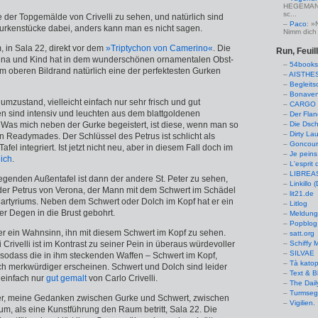
HEGEMANN:
sc...
ge der Topgemälde von Crivelli zu sehen, und natürlich sind
Paco
: »
urkenstücke dabei, anders kann man es nicht sagen.
Nimm dich 
, in Sala 22, direkt vor dem
»Triptychon von Camerino«
. Die
Run, Feuil
onna und Kind hat in dem wunderschönen ornamentalen Obst-
54books
oberen Bildrand natürlich eine der perfektesten Gurken
AISTHE
Begleits
Bonaven
iumzustand, vielleicht einfach nur sehr frisch und gut
CARGO 
ben sind intensiv und leuchten aus dem blattgoldenen
Der Flan
 Was mich neben der Gurke begeistert, ist diese, wenn man so
Die Dsch
Dirty La
on Readymades. Der Schlüssel des Petrus ist schlicht als
Goncourt
Tafel integriert. Ist jetzt nicht neu, aber in diesem Fall doch im
Je peins
lich
.
L'esprit 
LIBREAS.
egenden Außentafel ist dann der andere St. Peter zu sehen,
Linkillo 
oder Petrus von Verona, der Mann mit dem Schwert im Schädel
lit21.de
artyriums. Neben dem Schwert oder Dolch im Kopf hat er ein
Litlog
er Degen in die Brust gebohrt.
Meldung
Popblog 
der ein Wahnsinn, ihn mit diesem Schwert im Kopf zu sehen.
satt.org
i Crivelli ist im Kontrast zu seiner Pein in überaus würdevoller
Schiffy
SILVAE
, sodass die in ihm steckenden Waffen – Schwert im Kopf,
Tà kato
h merkwürdiger erscheinen. Schwert und Dolch sind leider
Text & B
einfach nur
gut gemalt
von Carlo Crivelli.
The Dail
Turmseg
ier, meine Gedanken zwischen Gurke und Schwert, zwischen
Vigilien.
um, als eine Kunstführung den Raum betritt, Sala 22. Die