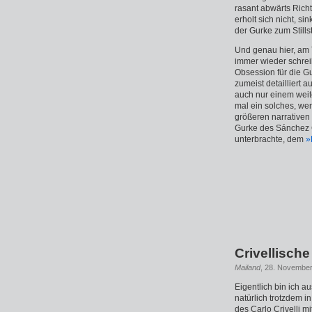
rasant abwärts Richt
erholt sich nicht, s
der Gurke zum Stills
Und genau hier, am 
immer wieder schrei
Obsession für die G
zumeist detailliert a
auch nur einem weite
mal ein solches, wen
größeren narrativen 
Gurke des Sánchez C
unterbrachte, dem
»
Crivellisch
Mailand
, 28. November
Eigentlich bin ich 
natürlich trotzdem 
des Carlo Crivelli m