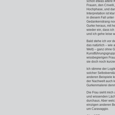
schon etwas ältere K
Frauen, den Crivelli
Hochphase, und dann
Interpretation ist k
in diesem Fall unter
Gedankenstrang noch 
Gurke heraus, mit he
wieder ein, dass ich
und ich gehe leise w
Bald stehe ich vor
das natürlich – wie 
Welt) – ganz ohne 
Kunstführungsgruppe
wissbegierigen Frau
sie doch noch kurze
Ich stimme der Logik 
solcher Selbstverst
anderen Beispiele ku
der Nachwelt auch k
Gurkenmalerei denn 
Die Frau sieht mich 
und wissenden Läche
durchaus. Aber welc
einzigen anderen Be
um Caravaggio.