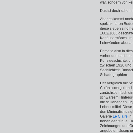
war, sondern von ke
Das ist doch schon 
Aber es kommt noch 
spektakulären Bodeg
diese sieben sind he
1602/1603 geschaffe
Kartäusermönch. Im K
Leinwänden aber aus
Er malte also in die
vorher und nachher m
Kunstgeschichte, und
zwischen 1920 und 1
Sachlichkeit. Danac
Schadographien.
Der Vergleich mit Sc
Cotán auch gut und 
zunächst einfach ei
schwarzem Hintergr
die stilllebenden Ob
Lebensmittel. Dies
den Minimalismus gle
Galerie
Le Claire
in 
neben den für Le Cl
Zeichnungen und Gem
angeboten. Josep un