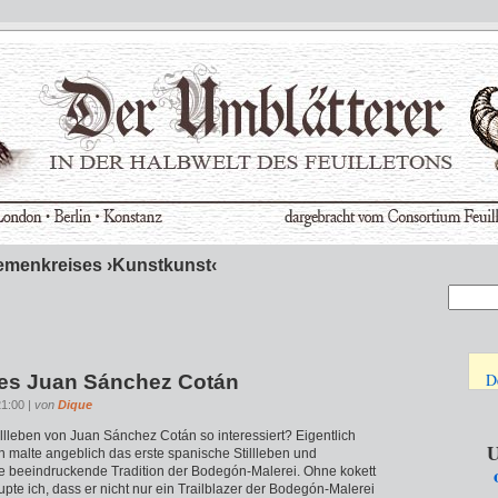
emenkreises ›Kunstkunst‹
D
des Juan Sánchez Cotán
21:00 |
von
Dique
llleben von Juan Sánchez Cotán so interessiert? Eigentlich
U
n malte angeblich das erste spanische Stillleben und
e beeindruckende Tradition der Bodegón-Malerei. Ohne kokett
pte ich, dass er nicht nur ein Trailblazer der Bodegón-Malerei