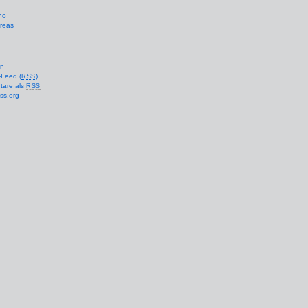
no
reas
en
-Feed (
)
RSS
are als
RSS
ss.org