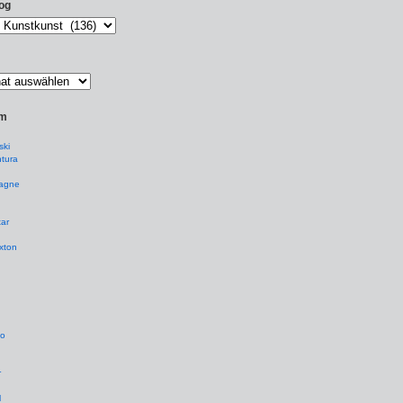
og
um
ki
tura
agne
ar
xton
io
r
l