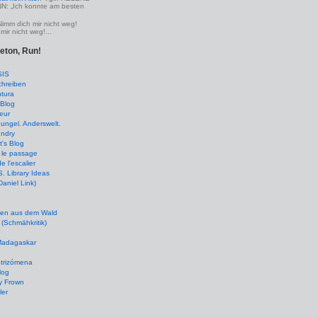
 „Ich konnte am besten
Nimm dich mir nicht weg!
mir nicht weg!...
leton, Run!
SIS
chreiben
tura
Blog
eur
ungel. Anderswelt.
undry
's Blog
 le passage
de l'escalier
 Library Ideas
(Daniel Link)
en aus dem Wald
(Schmähkritik)
 Madagaskar
ptrizómena
log
y Frown
ler