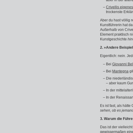
aber in der älte
Crivellis eigene
trockenste Erklä
Aber du hast völlig 
Kunstführerin hat da 
Außerhalb von Crivel
Element praktisch ni
Kunstgeschichte
hin
2. »Andere Beispie
Eigentlich: nein. Jed
Bei
Giovanni Bell
Bei
Mantegna
gi
Die niederländi
– aber kaum Gur
In der mittelalte
In der Renaissan
Es ist fast, als hätte
sehen, ob es jemand
3. Warum die Führe
Das ist der vielleic
gewissermaßen eine