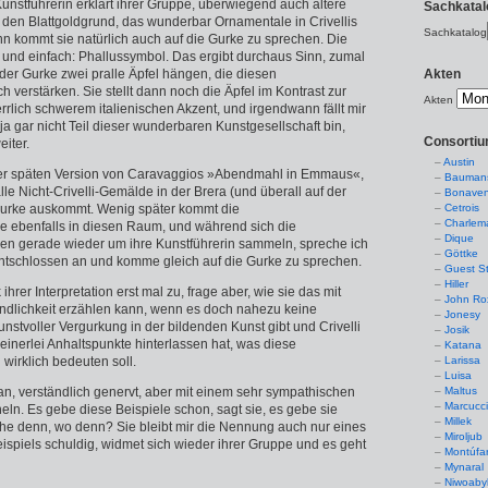
unstführerin erklärt ihrer Gruppe, überwiegend auch ältere
Sachkatal
, den Blattgoldgrund, das wunderbar Ornamentale in Crivellis
Sachkatalog
 kommt sie natürlich auch auf die Gurke zu sprechen. Die
lar und einfach: Phallussymbol. Das ergibt durchaus Sinn, zumal
 der Gurke zwei pralle Äpfel hängen, die diesen
Akten
verstärken. Sie stellt dann noch die Äpfel im Kontrast zur
Akten
rrlich schwerem italienischen Akzent, und irgendwann fällt mir
 ja gar nicht Teil dieser wunderbaren Kunstgesellschaft bin,
Consorti
eiter.
Austin
 der späten Version von Caravaggios »Abendmahl in Emmaus«,
Baumans
alle Nicht-Crivelli-Gemälde in der Brera (und überall auf der
Bonaven
Gurke auskommt. Wenig später kommt die
Cetrois
Charlem
 ebenfalls in diesen Raum, und während sich die
Dique
en gerade wieder um ihre Kunstführerin sammeln, spreche ich
Göttke
ntschlossen an und komme gleich auf die Gurke zu sprechen.
Guest St
Hiller
ihrer Interpretation erst mal zu, frage aber, wie sie das mit
John Ro
ändlichkeit erzählen kann, wenn es doch nahezu keine
Jonesy
nstvoller Vergurkung in der bildenden Kunst gibt und Crivelli
Josik
einerlei Anhaltspunkte hinterlassen hat, was diese
Katana
wirklich bedeuten soll.
Larissa
Luisa
an, verständlich genervt, aber mit einem sehr sympathischen
Maltus
Marcucc
ln. Es gebe diese Beispiele schon, sagt sie, es gebe sie
Millek
he denn, wo denn? Sie bleibt mir die Nennung auch nur eines
Miroljub
ispiels schuldig, widmet sich wieder ihrer Gruppe und es geht
Montúfa
Mynaral
Niwoaby