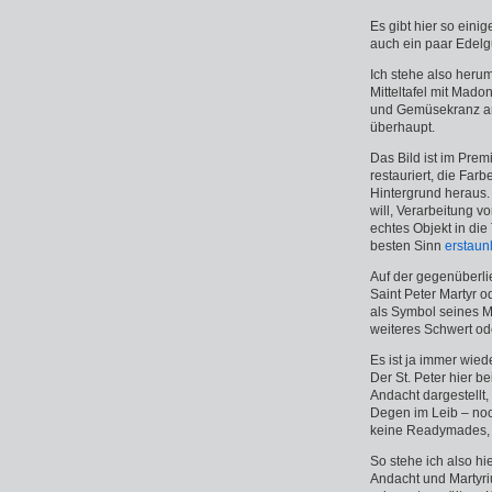
Es gibt hier so eini
auch ein paar Edelg
Ich stehe also herum
Mitteltafel mit Mad
und Gemüsekranz am 
überhaupt.
Das Bild ist im Prem
restauriert, die Far
Hintergrund heraus.
will, Verarbeitung v
echtes Objekt in die 
besten Sinn
erstaun
Auf der gegenüberli
Saint Peter Martyr 
als Symbol seines M
weiteres Schwert od
Es ist ja immer wie
Der St. Peter hier be
Andacht dargestellt
Degen im Leib – noc
keine Readymades, 
So stehe ich also h
Andacht und Martyri