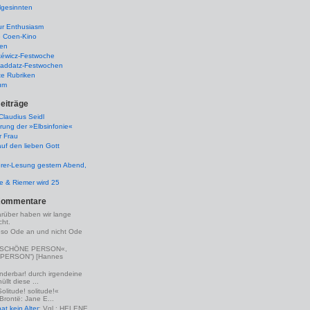
lgesinnten
ur Enthusiasm
e Coen-Kino
ten
kéwicz-Festwoche
-Raddatz-Festwochen
te Rubriken
um
eiträge
laudius Seidl
rung der »Elbsinfonie«
r Frau
uf den lieben Gott
rer-Lesung gestern Abend,
lle & Riemer wird 25
Kommentare
arüber haben wir lange
ht.
eso Ode an und nicht Ode
(»SCHÖNE PERSON«,
PERSON“) [Hannes
nderbar! durch irgendeine
llt diese ...
Solitude! solitude!«
 Brontë: Jane E...
t kein Alter
: Vgl.: HELENE