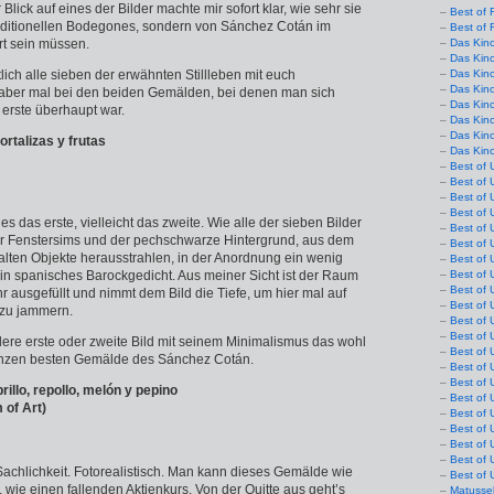
r Blick auf eines der Bilder machte mir sofort klar, wie sehr sie
Best of 
raditionellen Bodegones, sondern von Sánchez Cotán im
Best of 
rt sein müssen.
Das Kin
Das Kin
tlich alle sieben der erwähnten Stillleben mit euch
Das Kin
Das Kin
 aber mal bei den beiden Gemälden, bei denen man sich
Das Kino
s erste überhaupt war.
Das Kin
Das Kin
rtalizas y frutas
Das Kin
Best of 
Best of 
Best of 
Best of 
ies das erste, vielleicht das zweite. Wie alle der sieben Bilder
Best of 
er Fenstersims und der pechschwarze Hintergrund, aus dem
Best of 
alten Objekte herausstrahlen, in der Anordnung ein wenig
Best of 
ein spanisches Barockgedicht. Aus meiner Sicht ist der Raum
Best of 
Best of 
hr ausgefüllt und nimmt dem Bild die Tiefe, um hier mal auf
Best of 
zu jammern.
Best of 
Best of 
ere erste oder zweite Bild mit seinem Minimalismus das wohl
Best of 
ganzen besten Gemälde des Sánchez Cotán.
Best of 
Best of 
llo, repollo, melón y pepino
Best of 
of Art)
Best of 
Best of 
Best of 
Best of 
 Sachlichkeit. Fotorealistisch. Man kann dieses Gemälde wie
Best of 
wie einen fallenden Aktienkurs. Von der Quitte aus geht’s
Matusse