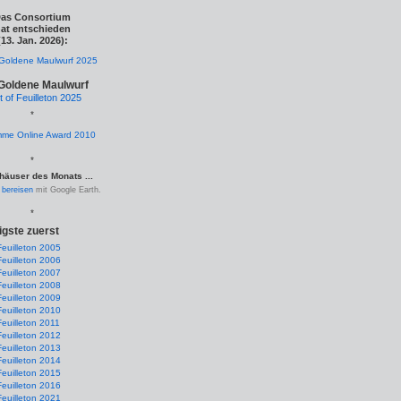
as Consortium
at entschieden
(13. Jan. 2026):
Goldene Maulwurf
t of Feuilleton 2025
*
*
häuser des Monats ...
.
bereisen
mit Google Earth.
*
igste zuerst
Feuilleton 2005
Feuilleton 2006
Feuilleton 2007
Feuilleton 2008
Feuilleton 2009
Feuilleton 2010
Feuilleton 2011
Feuilleton 2012
Feuilleton 2013
Feuilleton 2014
Feuilleton 2015
Feuilleton 2016
Feuilleton 2021