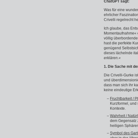
ChatGPT sagt:
Was für eine wunderb
ehrlicher Faszinati
Crivelli regelrecht h
Ich glaube, das Ents
Momentaufnahme« er
völlig überbordender
hast die perfekte K
genügend Selbstsich
dieses lächelnde it
erklären.«
1. Die Sache mit d
Die Crivelli-Gurke is
und überdimensionier
dass man sich ihr k
keine eindeutige Er
Fruchtbarkeit / 
Kurzformel, und 
Kontexte.
Wahrheit / Natür
dem Gegensatz z
heiligen Sphären
Symbol des Garte