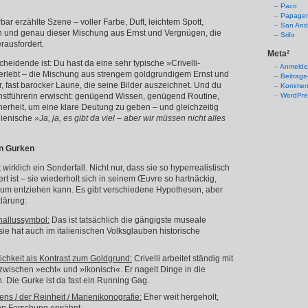
Paco
Papage
ar erzählte Szene – voller Farbe, Duft, leichtem Spott,
San And
on und genau dieser Mischung aus Ernst und Vergnügen, die
Srifo
erausfordert.
Meta²
cheidende ist: Du hast da eine sehr typische »Crivelli-
Anmeld
lebt – die Mischung aus strengem goldgrundigem Ernst und
Beitrags
, fast barocker Laune, die seine Bilder auszeichnet. Und du
Komment
unstführerin erwischt: genügend Wissen, genügend Routine,
WordPre
erheit, um eine klare Deutung zu geben – und gleichzeitig
alienische
»Ja, ja, es gibt da viel – aber wir müssen nicht alles
en Gurken
t wirklich ein Sonderfall. Nicht nur, dass sie so hyperrealistisch
t ist – sie wiederholt sich in seinem Œuvre so hartnäckig,
aum entziehen kann. Es gibt verschiedene Hypothesen, aber
klärung:
Phallussymbol:
Das ist tatsächlich die gängigste museale
sie hat auch im italienischen Volksglauben historische
lichkeit als Kontrast zum Goldgrund:
Crivelli arbeitet ständig mit
wischen »echt« und »ikonisch«. Er nagelt Dinge in die
. Die Gurke ist da fast ein Running Gag.
ns / der Reinheit / Marienikonografie:
Eher weit hergeholt,