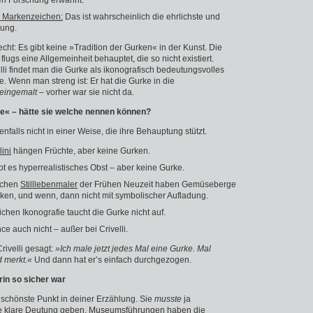
ren Forschung erwähnt.
s Markenzeichen:
Das ist wahrscheinlich die ehrlichste und
rung.
recht: Es gibt keine »Tradition der Gurken« in der Kunst. Die
flugs eine Allgemeinheit behauptet, die so nicht existiert.
li findet man die Gurke als ikonografisch bedeutungsvolles
e. Wenn man streng ist: Er hat die Gurke in die
eingemalt
– vorher war sie nicht da.
le« – hätte sie welche nennen können?
enfalls nicht in einer Weise, die ihre Behauptung stützt.
ini
hängen Früchte, aber keine Gurken.
bt es hyperrealistisches Obst – aber keine Gurke.
schen
Stilllebenmaler
der Frühen Neuzeit haben Gemüseberge
ken, und wenn, dann nicht mit symbolischer Aufladung.
rlichen Ikonografie taucht die Gurke nicht auf.
ce auch nicht – außer bei Crivelli.
 Crivelli gesagt:
»Ich male jetzt jedes Mal eine Gurke. Mal
 merkt.«
Und dann hat er’s einfach durchgezogen.
rin so sicher war
ht schönste Punkt in deiner Erzählung. Sie
musste
ja
 klare Deutung geben. Museumsführungen haben die