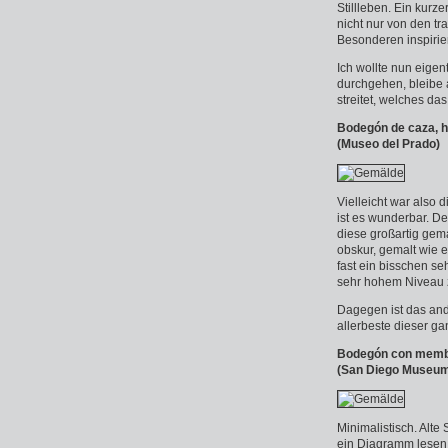
Stillleben. Ein kurze
nicht nur von den t
Besonderen inspirie
Ich wollte nun eigen
durchgehen, bleibe
streitet, welches da
Bodegón de caza, ho
(Museo del Prado)
Vielleicht war also d
ist es wunderbar. D
diese großartig gem
obskur, gemalt wie 
fast ein bisschen se
sehr hohem Niveau 
Dagegen ist das and
allerbeste dieser 
Bodegón con membri
(San Diego Museum 
Minimalistisch. Alte
ein Diagramm lesen, 