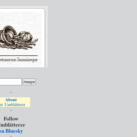
*
About
er Umblätterer
*
Follow
mblätterer
on Bluesky
*