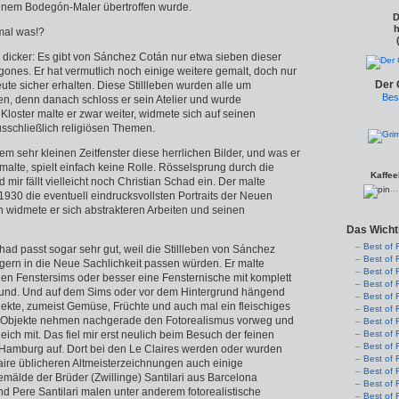
inem Bodegón-Maler übertroffen wurde.
D
h
mal was!?
dicker: Es gibt von Sánchez Cotán nur etwa sieben dieser
ones. Er hat vermutlich noch einige weitere gemalt, doch nur
Der 
ute sicher erhalten. Diese Stillleben wurden alle um
Bes
n, denn danach schloss er sein Atelier und wurde
loster malte er zwar weiter, widmete sich auf seinen
schließlich religiösen Themen.
sem sehr kleinen Zeitfenster diese herrlichen Bilder, und was er
alte, spielt einfach keine Rolle. Rösselsprung durch die
Kaffee
 mir fällt vielleicht noch Christian Schad ein. Der malte
..
930 die eventuell eindrucksvollsten Portraits der Neuen
h widmete er sich abstrakteren Arbeiten und seinen
Das Wicht
Best of 
had passt sogar sehr gut, weil die Stillleben von Sánchez
Best of 
gern in die Neue Sachlichkeit passen würden. Er malte
Best of 
nen Fenstersims oder besser eine Fensternische mit komplett
Best of 
und. Und auf dem Sims oder vor dem Hintergrund hängend
Best of 
jekte, zumeist Gemüse, Früchte und auch mal ein fleischiges
Best of 
e Objekte nehmen nachgerade den Fotorealismus vorweg und
Best of 
ich mit. Das fiel mir erst neulich beim Besuch der feinen
Best of 
Best of 
Hamburg auf. Dort bei den Le Claires werden oder wurden
Best of 
aire üblicheren Altmeisterzeichnungen auch einige
Best of 
älde der Brüder (Zwillinge) Santilari aus Barcelona
Best of 
d Pere Santilari malen unter anderem fotorealistische
Best of 