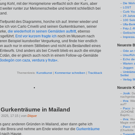
ung Kohl, mit der Honigmelone verflacht sich der Kurs, aber
Die Woh
LOST
inkt weiter runter zur Melonenscheibe und kommt schließlich bei
Curb Yo
tand.
25 Jahr
100 Sei
Tiefpunkt des Diagramms, horche ich auf. Immer wieder und
Ulla-Ber
be ich von Carlo Crivelli und seinen Gurkenträumen, seiner
Fritz-J.
urke,
die wiederholt in seinen Gemälden auftritt
, ebenso
Gelösch
usgeführt.
Erst vor kurzem fragte ich
noch im Museum nach
Impress
ren Beispiel kunstvoller Vergurkung, und finde hier endlich
Neueste B
n auch nur in einem Stillleben und nicht als Bestandteil eines
Entwurfs. Und anders als bei Crivelli blieb es auch die einzige
Ode an C
otán, die er gleich auch noch in einem Follow-up-Gemälde
Urauffüh
Echo de
Bodegón con caza, verdura y fruta«
.
Warten a
Joggen
Umblätte
Themenkreis:
Kunstkunst
|
Kommentar schreiben
|
Trackback
Setlist
Verlag I
Neueste 
*
Josik
: D
nachgedac
thra
: Wi
auf?
e Gurkenträume in Mailand
Paco
: 
„SCHÖNE 
Bajohr,...
 2025, 17:15 |
von
Dique
thra
: Wu
Magie enthü
aus ganz anderen Gründen in Mailand, aber dann gehe ich
Paco
: »
in die Brera und nehme am Ende wieder nur die
Gurkenträume
(Charlotte
it nach Hause.
Tugendha