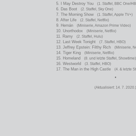
5. I May Destroy You
(1. Staffel, BBC One/H
6. Das Boot
(2. Staffel, Sky One)
7. The Morning Show
(1. Staffel, Apple TV+)
8. After Life
(2. Staffel, Netflix)
9. Hernán
(Miniserie, Amazon Prime Video)
10. Unorthodox
(Miniserie, Netflix)
11. Ramy
(2. Staffel, Hulu)
12. Last Week Tonight
(7. Staffel, HBO)
13. Jeffrey Epstein: Filthy Rich
(Miniserie, Ne
14. Tiger King
(Miniserie, Netflix)
15. Homeland
(8. und letzte Staffel, Showtime)
16. Westworld
(3. Staffel, HBO)
17. The Man in the High Castle
(4. & letzte 
*
(Aktualisiert: 14. 7. 2020.