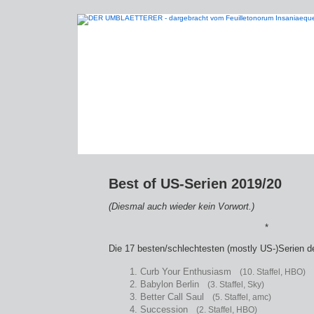
Best of US-Serien 2019/20
(Diesmal auch wieder kein Vorwort.)
*
Die 17 besten/schlechtesten (mostly US-)Serien d
1. Curb Your Enthusiasm
(10. Staffel, HBO)
2. Babylon Berlin
(3. Staffel, Sky)
3. Better Call Saul
(5. Staffel, amc)
4. Succession
(2. Staffel, HBO)