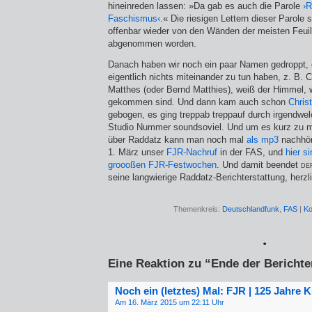
hineinreden lassen: »Da gab es auch die Parole
›R
Faschismus‹
.« Die riesigen Lettern dieser Parole 
offenbar wieder von den Wänden der meisten Feuil
abgenommen worden.
Danach haben wir noch ein paar Namen gedroppt, 
eigentlich nichts miteinander zu tun haben, z. B. C
Matthes (oder Bernd Matthies), weiß der Himmel, w
gekommen sind. Und dann kam auch schon
Chris
gebogen, es ging treppab treppauf durch irgendwel
Studio Nummer soundsoviel. Und um es kurz zu 
über Raddatz kann man noch mal
als mp3
nachhör
1. März unser
FJR-Nachruf
in der FAS, und
hier s
groooßen FJR-Festwochen
. Und damit beendet
de
seine langwierige Raddatz-Berichterstattung, herz
Themenkreis:
Deutschlandfunk
,
FAS
|
Ko
*
Eine Reaktion zu “Ende der Berichte
Noch ein (letztes) Mal: FJR | 125 Jahre 
Am 16. März 2015 um 22:11 Uhr