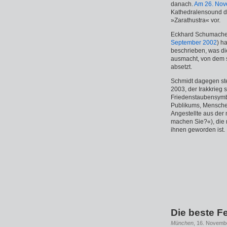
danach.
Am 26. Nov
Kathedralensound d
»Zarathustra« vor.
Eckhard Schumacher
September 2002
) h
beschrieben, was di
ausmacht, von dem s
absetzt.
Schmidt dagegen stel
2003, der Irakkrieg 
Friedenstaubensymbo
Publikums, Mensche
Angestellte aus der
machen Sie?«), die 
ihnen geworden ist.
Die beste 
München
, 16. Novemb