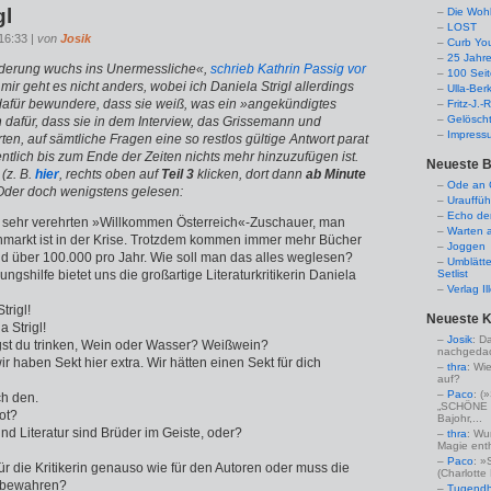
gl
Die Woh
LOST
16:33 |
von
Josik
Curb Yo
25 Jahr
derung wuchs ins Unermessliche«,
schrieb Kathrin Passig vor
100 Sei
 mir geht es nicht anders, wobei ich Daniela Strigl allerdings
Ulla-Ber
e dafür bewundere, dass sie weiß, was ein »angekündigtes
Fritz-J.
Gelösch
n dafür, dass sie in dem Interview, das Grissemann und
Impress
rten, auf sämtliche Fragen eine so restlos gültige Antwort parat
ntlich bis zum Ende der Zeiten nichts mehr hinzuzufügen ist
.
Neueste B
(z. B.
hier
, rechts oben auf
Teil 3
klicken, dort dann
ab Minute
Ode an C
Oder doch wenigstens gelesen:
Urauffüh
Echo de
 sehr verehrten »Willkommen Österreich«-Zuschauer, man
Warten a
hmarkt ist in der Krise. Trotzdem kommen immer mehr Bücher
Joggen
ind über 100.000 pro Jahr. Wie soll man das alles weglesen?
Umblätte
ungshilfe bietet uns die großartige Literaturkritikerin Daniela
Setlist
Verlag I
trigl!
Neueste 
a Strigl!
Josik
: D
st du trinken, Wein oder Wasser? Weißwein?
nachgedac
wir haben Sekt hier extra. Wir hätten einen Sekt für dich
thra
: Wi
auf?
Paco
: 
ch den.
„SCHÖNE 
ot?
Bajohr,...
und Literatur sind Brüder im Geiste, oder?
thra
: Wu
Magie enthü
Paco
: »
 für die Kritikerin genauso wie für den Autoren oder muss die
(Charlotte
f bewahren?
Tugendha