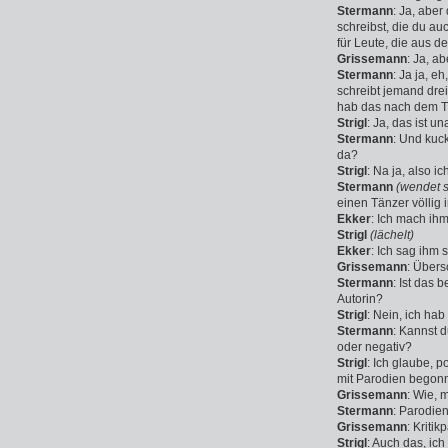
Stermann
: Ja, aber
schreibst, die du auc
für Leute, die aus 
Grissemann
: Ja, a
Stermann
: Ja ja, e
schreibt jemand dre
hab das nach dem Ti
Strigl
: Ja, das ist u
Stermann
: Und kuc
da?
Strigl
: Na ja, also i
Stermann
(wendet s
einen Tänzer völlig
Ekker
: Ich mach ih
Strigl
(lächelt)
Ekker
: Ich sag ihm
Grissemann
: Übers
Stermann
: Ist das 
Autorin?
Strigl
: Nein, ich ha
Stermann
: Kannst d
oder negativ?
Strigl
: Ich glaube, p
mit Parodien begonne
Grissemann
: Wie, 
Stermann
: Parodien
Grissemann
: Kriti
Strigl
: Auch das, ic