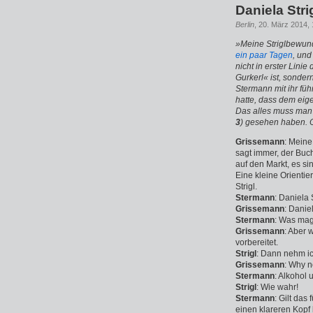
Daniela Stri
Berlin
, 20. März 2014, 
»Meine Striglbewun
ein paar Tagen
, und
nicht in erster Lini
Gurkerl« ist, sonder
Stermann mit ihr füh
hatte, dass dem eige
Das alles muss man 
3
) gesehen haben. 
Grissemann
: Meine
sagt immer, der Buc
auf den Markt, es s
Eine kleine Orientier
Strigl.
Stermann
: Daniela S
Grissemann
: Daniel
Stermann
: Was mag
Grissemann
: Aber 
vorbereitet.
Strigl
: Dann nehm i
Grissemann
: Why n
Stermann
: Alkohol 
Strigl
: Wie wahr!
Stermann
: Gilt das
einen klareren Kop