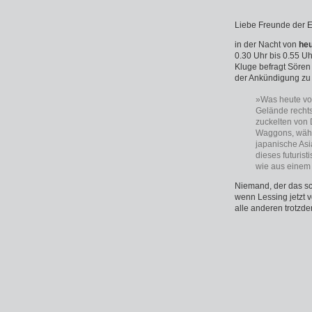
Liebe Freunde der 
in der Nacht von
heu
0.30 Uhr bis 0.55 U
Kluge befragt Sören
der Ankündigung zu 
»Was heute von
Gelände rechts
zuckelten von 
Waggons, währ
japanische Asi
dieses futuris
wie aus einem
Niemand, der das sc
wenn Lessing jetzt 
alle anderen trotzd