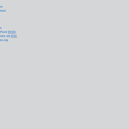
no
reas
en
-Feed (
)
RSS
are als
RSS
ss.org