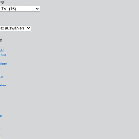
og
um
ki
tura
agne
ar
xton
io
r
l