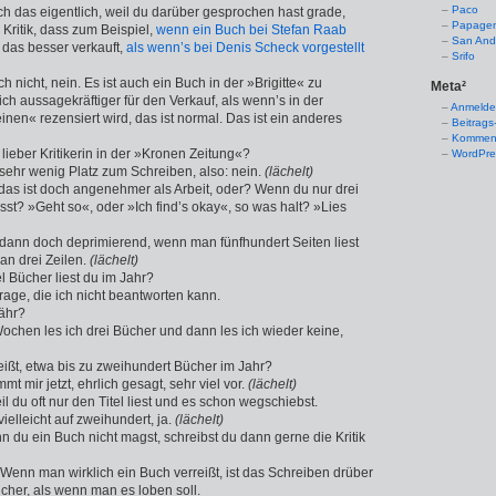
Paco
ich das eigentlich, weil du darüber gesprochen hast grade,
Papage
Kritik, dass zum Beispiel,
wenn ein Buch bei Stefan Raab
San And
h das besser verkauft,
als wenn’s bei Denis Scheck vorgestellt
Srifo
ch nicht, nein. Es ist auch ein Buch in der »Brigitte« zu
Meta²
ch aussagekräftiger für den Verkauf, als wenn’s in der
Anmeld
inen« rezensiert wird, das ist normal. Das ist ein anderes
Beitrags
Komment
 lieber Kritikerin in der »Kronen Zeitung«?
WordPre
a sehr wenig Platz zum Schreiben, also: nein.
(lächelt)
 das ist doch angenehmer als Arbeit, oder? Wenn du nur drei
st? »Geht so«, oder »Ich find’s okay«, so was halt? »Lies
 dann doch deprimierend, wenn man fünfhundert Seiten liest
an drei Zeilen.
(lächelt)
el Bücher liest du im Jahr?
Frage, die ich nicht beantworten kann.
ähr?
ochen les ich drei Bücher und dann les ich wieder keine,
eißt, etwa bis zu zweihundert Bücher im Jahr?
mmt mir jetzt, ehrlich gesagt, sehr viel vor.
(lächelt)
eil du oft nur den Titel liest und es schon wegschiebst.
ielleicht auf zweihundert, ja.
(lächelt)
n du ein Buch nicht magst, schreibst du dann gerne die Kritik
! Wenn man wirklich ein Buch verreißt, ist das Schreiben drüber
cher, als wenn man es loben soll.