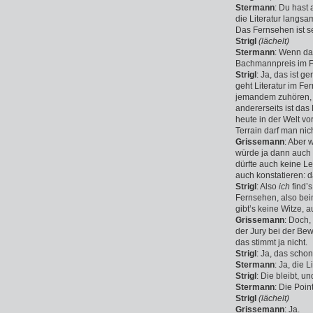
Stermann
: Du hast 
die Literatur langs
Das Fernsehen ist se
Strigl
(lächelt)
Stermann
: Wenn da
Bachmannpreis im 
Strigl
: Ja, das ist 
geht Literatur im Fe
jemandem zuhören, de
andererseits ist da
heute in der Welt v
Terrain darf man ni
Grissemann
: Aber 
würde ja dann auch 
dürfte auch keine L
auch konstatieren: d
Strigl
: Also
ich
find’s
Fernsehen, also bei
gibt’s keine Witze, 
Grissemann
: Doch,
der Jury bei der Bew
das stimmt ja nicht.
Strigl
: Ja, das schon
Stermann
: Ja, die L
Strigl
: Die bleibt, un
Stermann
: Die Poin
Strigl
(lächelt)
Grissemann
: Ja.