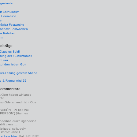
lgesinnten
ur Enthusiasm
e Coen-Kino
ten
kéwicz-Festwoche
-Raddatz-Festwochen
te Rubriken
um
eiträge
laudius Seidl
rung der »Elbsinfonie«
r Frau
uf den lieben Gott
rer-Lesung gestern Abend,
lle & Riemer wird 25
Kommentare
arüber haben wir lange
ht.
eso Ode an und nicht Ode
(»SCHÖNE PERSON«,
PERSON“) [Hannes
nderbar! durch irgendeine
llt diese ...
Solitude! solitude!«
 Brontë: Jane E...
t kein Alter
: Vgl.: HELENE