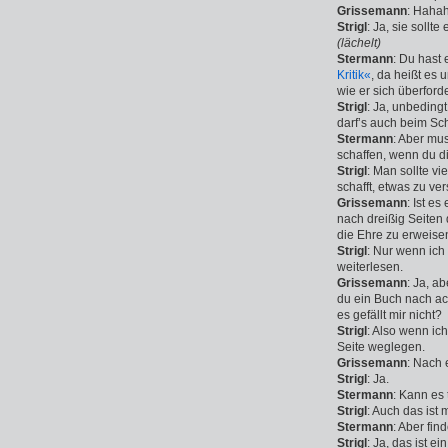
Grissemann
: Hahah
Strigl
: Ja, sie sollt
(lächelt)
Stermann
: Du hast 
Kritik«
, da heißt es 
wie er sich überford
Strigl
: Ja, unbeding
darf’s auch beim Sch
Stermann
: Aber mu
schaffen, wenn du d
Strigl
: Man sollte vi
schafft, etwas zu ve
Grissemann
: Ist e
nach dreißig Seiten
die Ehre zu erweisen
Strigl
: Nur wenn ich
weiterlesen.
Grissemann
: Ja, a
du ein Buch nach a
es gefällt mir nicht?
Strigl
: Also wenn ic
Seite weglegen.
Grissemann
: Nach 
Strigl
: Ja.
Stermann
: Kann es
Strigl
: Auch das ist 
Stermann
: Aber fin
Strigl
: Ja, das ist e