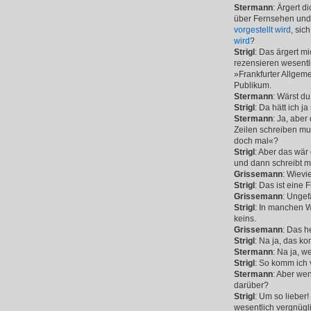
Stermann
: Ärgert d
über Fernsehen und 
vorgestellt wird
, sic
wird
?
Strigl
: Das ärgert mi
rezensieren wesentli
»Frankfurter Allgeme
Publikum.
Stermann
: Wärst du
Strigl
: Da hätt ich j
Stermann
: Ja, aber
Zeilen schreiben mus
doch mal«?
Strigl
: Aber das wär
und dann schreibt m
Grissemann
: Wievi
Strigl
: Das ist eine 
Grissemann
: Ungef
Strigl
: In manchen W
keins.
Grissemann
: Das h
Strigl
: Na ja, das ko
Stermann
: Na ja, w
Strigl
: So komm ich v
Stermann
: Aber wen
darüber?
Strigl
: Um so lieber
wesentlich vergnügli