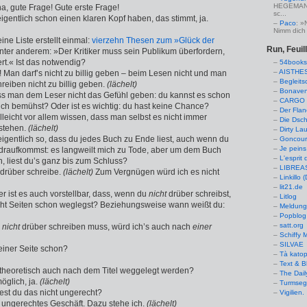
HEGEMANN:
a, gute Frage! Gute erste Frage!
sc...
e eigentlich schon einen klaren Kopf haben, das stimmt, ja.
Paco
: »
Nimm dich 
eine Liste erstellt einmal:
vierzehn Thesen zum »Glück der
Run, Feuil
unter anderem: »Der Kritiker muss sein Publikum überfordern,
ert.« Ist das notwendig?
54books
AISTHE
t! Man darf’s nicht zu billig geben – beim Lesen nicht und man
Begleits
reiben nicht zu billig geben.
(lächelt)
Bonaven
ss man dem Leser nicht das Gefühl geben: du kannst es schon
CARGO 
ich bemühst? Oder ist es wichtig: du hast keine Chance?
Der Flan
elleicht vor allem wissen, dass man selbst es nicht immer
Die Dsch
rstehen.
(lächelt)
Dirty La
s eigentlich so, dass du jedes Buch zu Ende liest, auch wenn du
Goncourt
Je peins
 draufkommst: es langweilt mich zu Tode, aber um dem Buch
L'esprit 
, liest du’s ganz bis zum Schluss?
LIBREAS.
 drüber schreibe.
(lächelt)
Zum Vergnügen würd ich es nicht
Linkillo 
lit21.de
ber ist es auch vorstellbar, dass, wenn du
nicht
drüber schreibst,
Litlog
cht Seiten schon weglegst? Beziehungsweise wann weißt du:
Meldung
Popblog 
satt.org
h
nicht
drüber schreiben muss, würd ich’s auch nach
einer
Schiffy
SILVAE
einer Seite schon?
Tà kato
Text & B
 theoretisch auch nach dem Titel weggelegt werden?
The Dail
möglich, ja.
(lächelt)
Turmseg
dest du das nicht ungerecht?
Vigilien.
in ungerechtes Geschäft. Dazu stehe ich.
(lächelt)