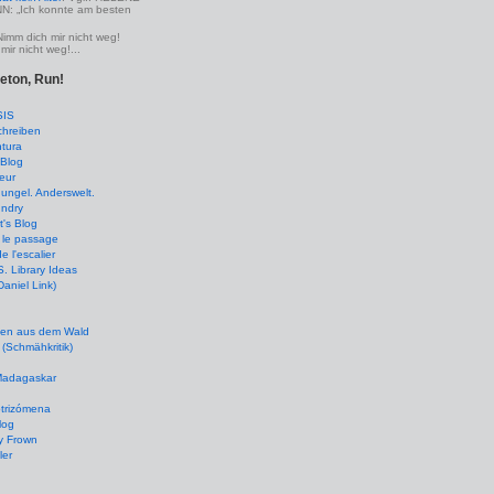
 „Ich konnte am besten
Nimm dich mir nicht weg!
mir nicht weg!...
leton, Run!
SIS
chreiben
tura
Blog
eur
ungel. Anderswelt.
undry
's Blog
 le passage
de l'escalier
 Library Ideas
(Daniel Link)
en aus dem Wald
(Schmähkritik)
 Madagaskar
ptrizómena
log
y Frown
ler