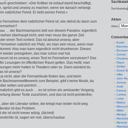
Sachkatal
auch geschrieben: »Der Kritiker ist vollauf damit beschäftigt,
am, spröd und unsexy zu machen, wenn sie danach verlangt.
Sachkatalog
in natürlicher Feind. Er liebt seinen Feind.«
Akten
s Fernsehen dein natürlicher Feind ist, wie stehst du dann zum
Fernsehen?
Akten
genau … der Bachmannpreis lebt von diesem Paradox: eigentlich
rnsehen überhaupt nicht, weil man muss die ganze Zeit
Consorti
r einen Text vorliest. Das ist absolut unsexy, aber
Austin
s Fernsehen natürlich ein Platz, wo man sein muss, wenn man
Baumans
orkommt. Also man kann eigentlich nicht drumherum. Dieses
Bonaven
cht wieder preisgeben, das man schon mal hat.
Cetrois
warum ist es unsexy, einen Text im Fernsehen vorzulesen? Das
Charlem
für Lesungen im öffentlichen Raum gelten. Das heißt, man
Dique
Göttke
esungen mehr halten in Theatern oder so. Dann würdest du
Guest St
as ist unsexy?
Hiller
 ja nicht, aber die Fernsehleute finden das, und beim
John Ro
m Bachmannwettbewerb zum Beispiel, gibt’s keine Musik, da
Jonesy
außer selten und peinlich …
Josik
 natürlich gibt es auch … es ist schon ein amüsanter Vorgang,
Katana
ertung dieser Texte zuzuhören, und das ist nicht pointenfrei,
Larissa
Luisa
Maltus
, aber die Literatur selber, die kriegt man leider nicht weg.
Marcucc
iteratur ist das Problem.
Millek
d die ist nicht immer witzig.
(lächelt)
Miroljub
tendichte ist, sagen wir mal, überschaubar.
Montúfa
Mynaral
Niwoaby