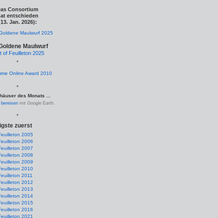
as Consortium
at entschieden
(13. Jan. 2026):
Goldene Maulwurf
t of Feuilleton 2025
*
*
häuser des Monats ...
.
bereisen
mit Google Earth.
*
igste zuerst
Feuilleton 2005
Feuilleton 2006
Feuilleton 2007
Feuilleton 2008
Feuilleton 2009
Feuilleton 2010
Feuilleton 2011
Feuilleton 2012
Feuilleton 2013
Feuilleton 2014
Feuilleton 2015
Feuilleton 2016
Feuilleton 2021