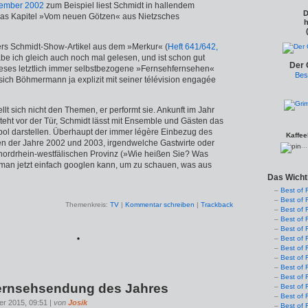
ember 2002
zum Beispiel liest Schmidt in hallendem
D
as Kapitel »Vom neuen Götzen« aus Nietzsches
h
s Schmidt-Show-Artikel aus dem »Merkur« (
Heft 641/642,
abe ich gleich auch noch mal gelesen, und ist schon gut
Der 
eses letztlich immer selbstbezogene »Fernsehfernsehen«
Bes
ich Böhmermann ja explizit mit seiner télévision engagée
lt sich nicht den Themen, er performt sie. Ankunft im Jahr
steht vor der Tür, Schmidt lässt mit Ensemble und Gästen das
l darstellen. Überhaupt der immer légère Einbezug des
Kaffee
n der Jahre 2002 und 2003, irgendwelche Gastwirte oder
..
 nordrhein-westfälischen Provinz (»Wie heißen Sie? Was
man jetzt einfach googlen kann, um zu schauen, was aus
Das Wicht
Best of 
Best of 
Themenkreis:
TV
|
Kommentar schreiben
|
Trackback
Best of 
Best of 
Best of 
Best of 
*
Best of 
Best of 
Best of 
Best of 
Fernsehsendung des Jahres
Best of 
Best of 
er 2015, 09:51 |
von
Josik
Best of 