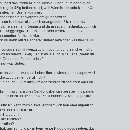
 du hast das Problem ja oft, dass du über Leute dann auch
h regelmäßig treffen musst, weil Wien ist ein sehr kleiner Ort
der gleichen Szene kommen.
ber das ist ein Kritikerproblem grundsätzlich.
h, aber ist dir das nicht auch unangenehm? Ich mein, da
i Jahre an einem Roman und dann sagst … schreibst du: »Ich
tel weggelegt«? Das ist doch sehr verletzend auch?
nangenehm. Ja, ist mir klar.
kst du dann auf die andere Straßenseite oder was machst du
ch versuch nicht davonzulaufen, aber angenehm ist es nicht.
ich an Balázs Ekker)
: Dir ist es ja auch scheißegal, wenn du
 in Grund und Boden redest?
m nur was Gutes.
 schon voraus, was das Leben ihm sowieso später sagen wird.
chätzt du deinen Beruf nicht?
bei dir auch … tust du’s, um den Autoren zu schützen oder die
b kein missionarisches Sendungsbewusstsein beim Kritisieren.
u dich noch an deine erste Kritik erinnern? War die positiv
ositiv. Ich kann mich dunkel erinnern, ich hab aber eigentlich
n und nicht mit Kritiken.
mit Parodien?
 auf Kritiken?
kparodien?
h hab auch eine Kritik in Form einer Parodie geschrieben, das