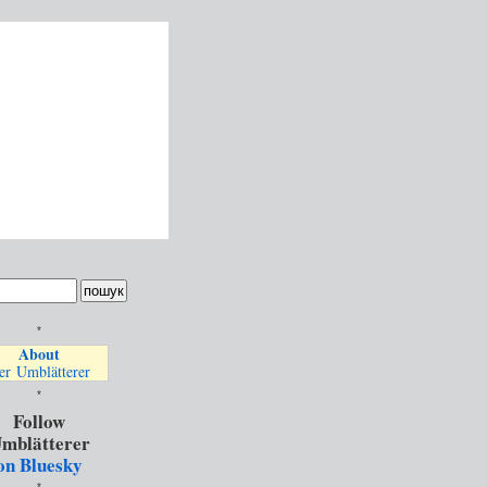
*
About
er Umblätterer
*
Follow
mblätterer
on Bluesky
*