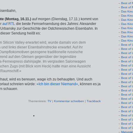
Best of 
Best of 
Eisenbahn,
Das Kin
Das Kin
te (Montag, 16.11.)
auf morgen (Dienstag, 17.11.) kommt von
Das Kin
hr
auf RTL
die beste Fernsehsendung des Jahres: Alexander
Das Kin
 Urbansky zur Geschichte der Ostchinesischen Eisenbahn. In
Das Kino
Das Kin
dieser Sendung heißt es:
Das Kin
Das Kin
 Silicon Valley erwartet wird, wurde damals von dem
Best of 
 und links dieser Eisenbahnstrecke erwartet. Auf ihr
Best of 
Dampflokomotiven gezogene traditionelle russische
Best of 
end auf den Gleisen gegenüber der legendäre
Best of 
a-Fernexpress dahinjagte. Im verglasten Salonwagen
Best of 
Best of 
tischen Zugs (mit Blick vom Heck) hatte man eine Aussicht
Best of 
 Raumschiff.«
Best of 
Best of 
haut, wird es bereuen, wage ich zu behaupten. Und auch
Best of 
vorlaut schreien würde:
»Ich bin dieser Niemand«
, können es ja
Best of 
em schauen.
Best of 
Best of 
Best of 
Themenkreis:
TV
|
Kommentar schreiben
|
Trackback
Best of 
Best of 
Best of 
Best of 
*
Best of 
Best of 
Best of 
Matusse