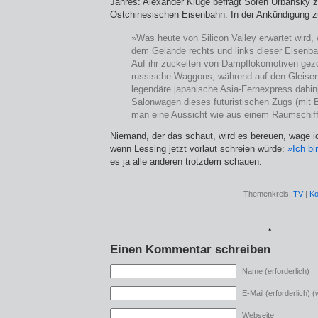
Jahres: Alexander Kluge befragt Sören Urbansky z
Ostchinesischen Eisenbahn. In der Ankündigung z
»Was heute von Silicon Valley erwartet wird
dem Gelände rechts und links dieser Eisenba
Auf ihr zuckelten von Dampflokomotiven gezo
russische Waggons, während auf den Gleise
legendäre japanische Asia-Fernexpress dahin
Salonwagen dieses futuristischen Zugs (mit 
man eine Aussicht wie aus einem Raumschiff
Niemand, der das schaut, wird es bereuen, wage 
wenn Lessing jetzt vorlaut schreien würde:
»Ich bi
es ja alle anderen trotzdem schauen.
Themenkreis:
TV
|
Ko
*
Einen Kommentar schreiben
Name (erforderlich)
E-Mail (erforderlich) (w
Webseite