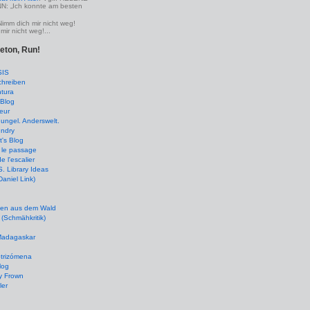
 „Ich konnte am besten
Nimm dich mir nicht weg!
mir nicht weg!...
leton, Run!
SIS
chreiben
tura
Blog
eur
ungel. Anderswelt.
undry
's Blog
 le passage
de l'escalier
 Library Ideas
(Daniel Link)
en aus dem Wald
(Schmähkritik)
 Madagaskar
ptrizómena
log
y Frown
ler