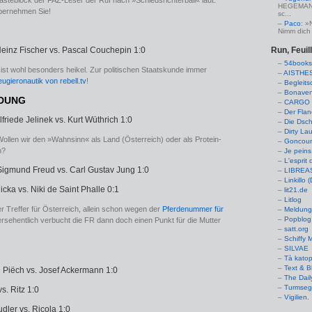
steblock der FAZ-Leser der Ruf nach »Schiedsrichterball« laut:
HEGEMANN:
übernehmen Sie!
sc...
Paco
: »
Nimm dich 
Run, Feuil
Heinz Fischer vs. Pascal Couchepin 1:0
54books
h ist wohl besonders heikel. Zur politischen Staatskunde immer
AISTHE
ugieronautik von rebell.tv
!
Begleits
Bonaven
LDUNG
CARGO 
Der Flan
Elfriede Jelinek vs. Kurt Wüthrich 1:0
Die Dsch
Dirty La
 Wollen wir den »Wahnsinn« als Land (Österreich) oder als Protein-
Goncourt
n?
Je peins
L'esprit 
 Sigmund Freud vs. Carl Gustav Jung 1:0
LIBREAS.
Linkillo 
licka vs. Niki de Saint Phalle 0:1
lit21.de
Litlog
rer Treffer für Österreich, allein schon wegen der
Pferdenummer für
Meldung
Popblog 
ersehentlich verbucht die FR dann doch einen Punkt für die Mutter
satt.org
Schiffy
SILVAE
Tà kato
Text & B
d Piëch vs. Josef Ackermann 1:0
The Dail
Turmseg
s. Ritz 1:0
Vigilien.
udler vs. Ricola 1:0