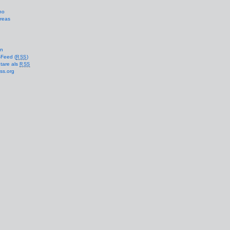
no
reas
en
-Feed (
)
RSS
are als
RSS
ss.org