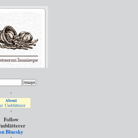
*
About
er Umblätterer
*
Follow
mblätterer
on Bluesky
*