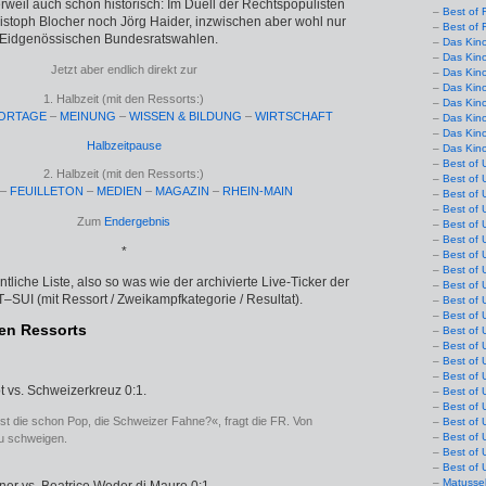
rweil auch schon historisch: Im Duell der Rechtspopulisten
Best of 
istoph Blocher noch Jörg Haider, inzwischen aber wohl nur
Best of 
i Eidgenössischen Bundesratswahlen.
Das Kin
Das Kin
Jetzt aber endlich direkt zur
Das Kin
Das Kin
1. Halbzeit (mit den Ressorts:)
Das Kino
ORTAGE
–
MEINUNG
–
WISSEN & BILDUNG
–
WIRTSCHAFT
Das Kin
Das Kin
Halbzeitpause
Das Kin
Best of 
2. Halbzeit (mit den Ressorts:)
Best of 
–
FEUILLETON
–
MEDIEN
–
MAGAZIN
–
RHEIN-MAIN
Best of 
Best of 
Zum
Endergebnis
Best of 
Best of 
*
Best of 
Best of 
tliche Liste, also so was wie der archivierte Live-Ticker der
Best of 
SUI (mit Ressort / Zwei­kampfkategorie / Resultat).
Best of 
Best of 
den Ressorts
Best of 
Best of 
Best of 
Best of 
t vs. Schweizerkreuz 0:1.
Best of 
Best of 
»Ist die schon Pop, die Schweizer Fahne?«, fragt die FR. Von
Best of 
Best of 
u schweigen.
Best of 
Best of 
Matusse