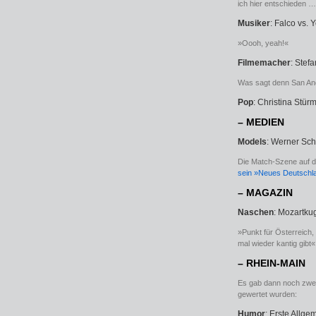
ich hier entschieden …
Musiker
: Falco vs. Y
»Oooh, yeah!«
Filmemacher
: Stef
Was sagt denn San An
Pop
: Christina Stür
– MEDIEN
Models
: Werner Sch
Die Match-Szene auf der
sein »Neues Deutschl
– MAGAZIN
Naschen
: Mozartkug
»Punkt für Österreich,
mal wieder kantig gibt«
– RHEIN-MAIN
Es gab dann noch zwei 
gewertet wurden:
Humor
: Erste Allge