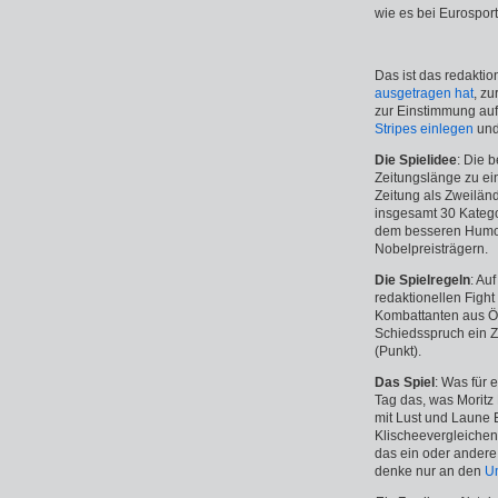
wie es bei Eurosport
Das ist das redakti
ausgetragen hat
, z
zur Einstimmung auf
Stripes einlegen
und 
Die Spielidee
: Die 
Zeitungslänge zu ei
Zeitung als Zweiländ
insgesamt 30 Katego
dem besseren Humor 
Nobelpreisträgern.
Die Spielregeln
: Au
redaktionellen Fight 
Kombattanten aus Ös
Schiedsspruch ein Z
(Punkt).
Das Spiel
: Was für 
Tag das, was Moritz
mit Lust und Laune 
Klischeevergleichen
das ein oder andere 
denke nur an den
Um