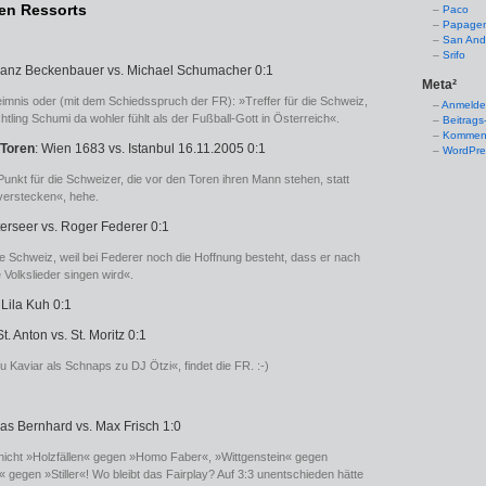
den Ressorts
Paco
Papage
San And
Srifo
Franz Beckenbauer vs. Michael Schumacher 0:1
Meta²
imnis oder (mit dem Schiedsspruch der FR): »Treffer für die Schweiz,
Anmeld
chtling Schumi da wohler fühlt als der Fußball-Gott in Österreich«.
Beitrags
Komment
 Toren
: Wien 1683 vs. Istanbul 16.11.2005 0:1
WordPre
Punkt für die Schweizer, die vor den Toren ihren Mann stehen, statt
 verstecken«, hehe.
terseer vs. Roger Federer 0:1
ie Schweiz, weil bei Federer noch die Hoffnung besteht, dass er nach
 Volkslieder singen wird«.
 Lila Kuh 0:1
St. Anton vs. St. Moritz 0:1
Kaviar als Schnaps zu DJ Ötzi«, findet die FR. :-)
as Bernhard vs. Max Frisch 1:0
icht »Holzfällen« gegen »Homo Faber«, »Wittgenstein« gegen
gegen »Stiller«! Wo bleibt das Fairplay? Auf 3:3 unentschieden hätte