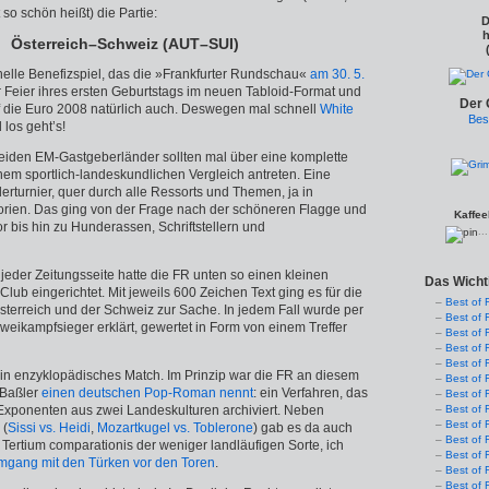
 so schön heißt) die Partie:
D
h
Österreich–Schweiz (AUT–SUI)
onelle Benefizspiel, das die »Frankfurter Rundschau«
am 30. 5.
ur Feier ihres ersten Geburtstags im neuen Tabloid-Format und
Der 
 die Euro 2008 natürlich auch. Deswegen mal schnell
White
Bes
los geht’s!
beiden EM-Gastgeberländer sollten mal über eine komplette
nem sportlich-landeskundlichen Vergleich antreten. Eine
erturnier, quer durch alle Ressorts und Themen, ja in
rien. Das ging von der Frage nach der schöneren Flagge und
Kaffee
bis hin zu Hunderassen, Schriftstellern und
..
f jeder Zeitungsseite hatte die FR unten so einen kleinen
Das Wicht
Club eingerichtet. Mit jeweils 600 Zeichen Text ging es für die
Best of 
terreich und der Schweiz zur Sache. In jedem Fall wurde per
Best of 
weikampfsieger erklärt, gewertet in Form von einem Treffer
Best of 
Best of 
Best of 
ein enzyklopädisches Match. Im Prinzip war die FR an diesem
Best of 
 Baßler
einen deutschen Pop-Roman nennt
: ein Verfahren, das
Best of 
Exponenten aus zwei Landeskulturen archiviert. Neben
Best of 
Best of 
 (
Sissi vs. Heidi
,
Mozartkugel vs. Toblerone
) gab es da auch
Best of 
Tertium comparationis der weniger landläufigen Sorte, ich
Best of 
gang mit den Türken vor den Toren
.
Best of 
Best of 