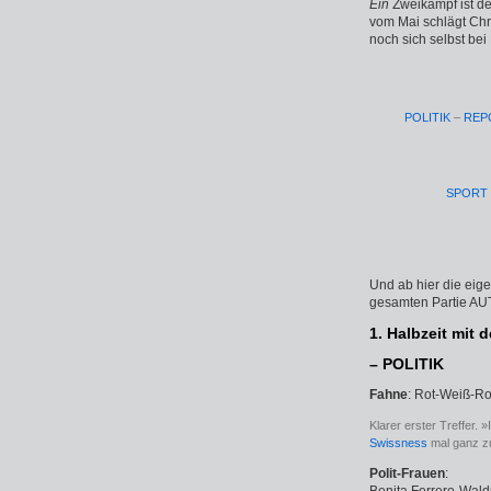
Ein
Zweikampf ist de
vom Mai schlägt Chr
noch sich selbst be
POLITIK
–
REP
SPORT
Und ab hier die eigen
gesamten Partie AUT–
1. Halbzeit mit 
– POLITIK
Fahne
: Rot-Weiß-Ro
Klarer erster Treffer. 
Swissness
mal ganz z
Polit-Frauen
: