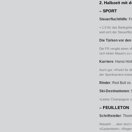
2. Halbzeit mit 
– SPORT
Steuerfluchthilfe
: 
= 1:0 für das Bankgehe
weil sich der Steuerflü
Die Türken vor den
Die FR vergibt einen »
sich hinter Mauern zu
Karriere
: Hansi Hin
Auch gut: »Punkt für d
der Sportkarriere keine
Rinder
: Red Bull vs.
Ski-Destinationen
: 
»Lieber Champagner zu 
– FEUILLETON
Schriftsteller
: Thom
Waaahh … aber doch n
»Gantenbein«, »Reger« 