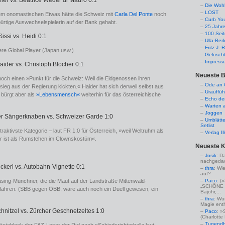
ner vs. Beatrice Weder di Mauro 0:1
Die Woh
LOST
dem onomastischen Etwas hätte die Schweiz mit
Carla Del Ponte
noch
Curb Yo
ürtige Auswechselspielerin auf der Bank gehabt.
25 Jahr
100 Sei
 Sissi vs. Heidi 0:1
Ulla-Ber
Fritz-J.
ßere Global Player (Japan usw.)
Gelösch
Impress
Haider vs. Christoph Blocher 0:1
Neueste B
och einen »Punkt für die Schweiz: Weil die Eidgenossen ihren
Ode an C
eg aus der Regierung kickten.« Haider hat sich derweil selbst aus
Urauffüh
bürgt aber als
»Lebensmensch«
weiterhin für das österreichische
Echo de
Warten a
Joggen
er Sängerknaben vs. Schweizer Garde 1:0
Umblätte
Setlist
raktivste Kategorie – laut FR 1:0 für Österreich, »weil Weltruhm als
Verlag I
r ist als Rumstehen im Clownskostüm«.
Neueste 
Josik
: D
nachgedac
ickerl vs. Autobahn-Vignette 0:1
thra
: Wi
auf?
Paco
: 
asing-Münchner, die die Maut auf der Landstraße Mittenwald-
„SCHÖNE 
ahren. (SBB gegen ÖBB, wäre auch noch ein Duell gewesen, ein
Bajohr,...
thra
: Wu
Magie enthü
chnitzel vs. Zürcher Geschnetzeltes 1:0
Paco
: »
(Charlotte
Tugendha