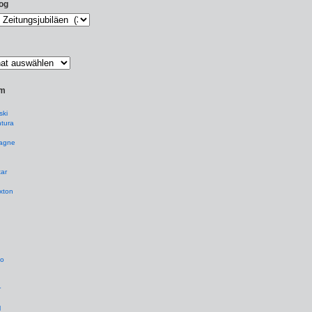
og
um
ki
tura
agne
ar
xton
io
r
l