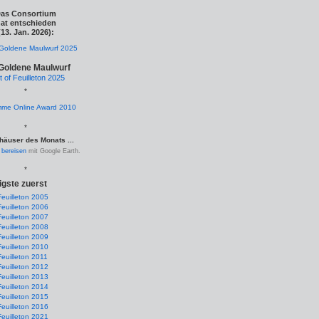
as Consortium
at entschieden
(13. Jan. 2026):
Goldene Maulwurf
t of Feuilleton 2025
*
*
häuser des Monats ...
.
bereisen
mit Google Earth.
*
igste zuerst
Feuilleton 2005
Feuilleton 2006
Feuilleton 2007
Feuilleton 2008
Feuilleton 2009
Feuilleton 2010
Feuilleton 2011
Feuilleton 2012
Feuilleton 2013
Feuilleton 2014
Feuilleton 2015
Feuilleton 2016
Feuilleton 2021