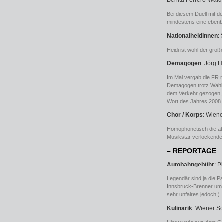
Benita Ferrero-Wald
Bei diesem Duell mit 
mindestens eine ebenb
Nationalheldinnen
:
Heidi ist wohl der grö
Demagogen
: Jörg 
Im Mai vergab die FR n
Demagogen trotz Wahlsi
dem Verkehr gezogen, 
Wort des Jahres 2008.
Chor / Korps
: Wien
Homophonetisch die att
Musikstar verlockende
– REPORTAGE
Autobahngebühr
: P
Legendär sind ja die P
Innsbruck-Brenner umf
sehr unfaires jedoch.)
Kulinarik
: Wiener S