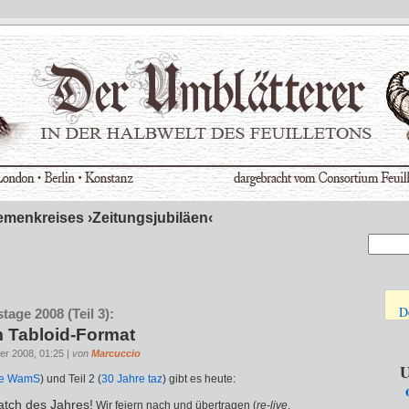
emenkreises ›Zeitungsjubiläen‹
D
tage 2008 (Teil 3):
m Tabloid-Format
er 2008, 01:25 |
von
Marcuccio
U
re WamS
) und Teil 2 (
30 Jahre taz
) gibt es heute:
atch des Jahres!
Wir feiern nach und übertragen (
re-live
,