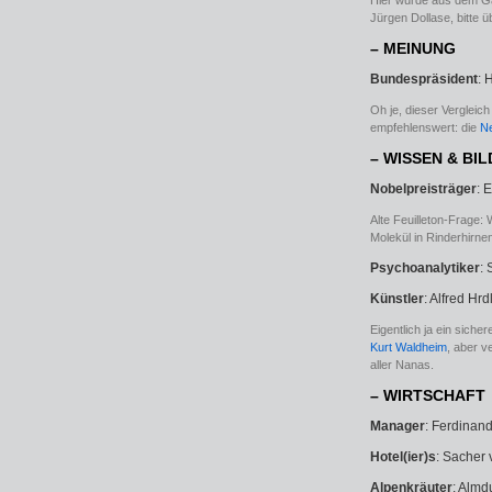
Hier wurde aus dem Gä
Jürgen Dollase, bitte 
– MEINUNG
Bundespräsident
: 
Oh je, dieser Vergleic
empfehlenswert: die
Ne
– WISSEN & BI
Nobelpreisträger
: 
Alte Feuilleton-Frage:
Molekül in Rinderhirne
Psychoanalytiker
:
Künstler
: Alfred Hrd
Eigentlich ja ein siche
Kurt Waldheim
, aber v
aller Nanas.
– WIRTSCHAFT
Manager
: Ferdinan
Hotel(ier)s
: Sacher v
Alpenkräuter
: Almd