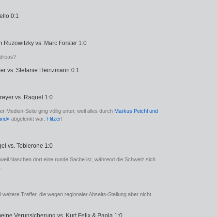
ello 0:1
an Ruzowitzky vs. Marc Forster 1:0
dreas?
mer vs. Stefanie Heinzmann 0:1
reyer vs. Raquel 1:0
 Medien-Seite ging völlig unter, weil alles durch
Markus Peichl und
and«
abgelenkt war.
Flitzer
!
el vs. Toblerone 1:0
 weil Naschen dort eine runde Sache ist, während die Schweiz sich
.
weitere Treffer, die wegen regionaler Abseits-Stellung aber nicht
meine Verunsicherung vs. Kurt Felix & Paola 1:0