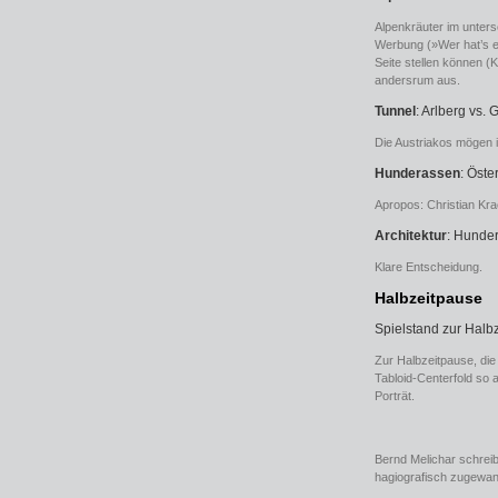
Alpenkräuter im unters
Werbung (»Wer hat’s e
Seite stellen können (
andersrum aus.
Tunnel
: Arlberg vs. 
Die Austriakos mögen i
Hunderassen
: Öste
Apropos: Christian Kr
Architektur
: Hunde
Klare Entscheidung.
Halbzeitpause
Spielstand zur Halbz
Zur Halbzeitpause, die 
Tabloid-Centerfold so 
Porträt.
Bernd Melichar schreib
hagiografisch zugewan