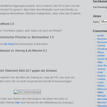
Sachkatal
chiedlichen Aggregatszustand, nicht schlecht. Die FR ist also von der
Sachkatalog
rfunden?«) genervt. Man hätte dem Almdudler auch eine Rivella zur
Kategorie Alkoholfreies Skihütten-Kaltgetränk), dann sähe das Ergebnis
Akten
Akten
Gotthard 1:0
m Tunneltest siegen, aber haben sie auch ein Réduit?
Consorti
Austin
rreichischer Pinscher vs. Bernhardiner 1:0
Baumans
Bonaven
acht
aß Hund
bei Grissemann & Stermann …
Cetrois
Charlem
rtwasser vs. Herzog & de Meuron 0:1
Dique
Göttke
Guest St
Hiller
John Ro
Jonesy
eit: Österreich führt 10:7 gegen die Schweiz.
Josik
Katana
natürlich hier die Mitte der Zeitung ist, zeigt die FR, was auch ein
Larissa
alles kann: Ein rot-weiß-rot gerahmtes Arnold-Schwarzenegger-
Luisa
Maltus
Marcucc
Millek
Miroljub
t über das Hadern des Herminators mit seiner ihm einst so
Montúfa
Mynaral
dten Heimat (
hier
eine Version für die »Mitteldeutsche Zeitung«).
Niwoaby