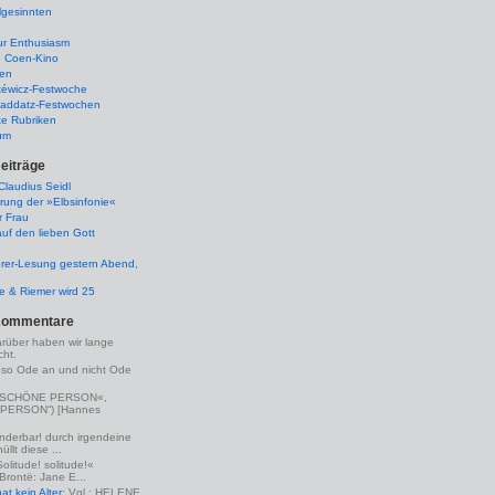
lgesinnten
ur Enthusiasm
e Coen-Kino
ten
kéwicz-Festwoche
-Raddatz-Festwochen
te Rubriken
um
eiträge
laudius Seidl
rung der »Elbsinfonie«
r Frau
uf den lieben Gott
rer-Lesung gestern Abend,
lle & Riemer wird 25
Kommentare
arüber haben wir lange
ht.
eso Ode an und nicht Ode
(»SCHÖNE PERSON«,
PERSON“) [Hannes
nderbar! durch irgendeine
llt diese ...
Solitude! solitude!«
 Brontë: Jane E...
t kein Alter
: Vgl.: HELENE