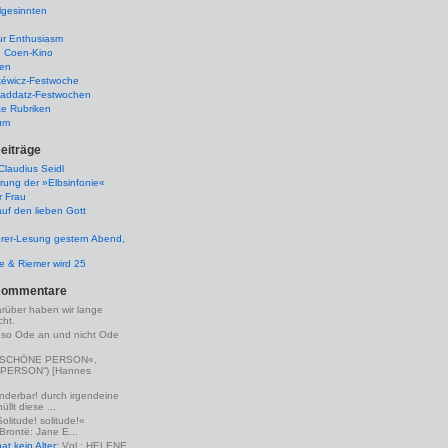
lgesinnten
ur Enthusiasm
e Coen-Kino
ten
kéwicz-Festwoche
-Raddatz-Festwochen
te Rubriken
um
eiträge
laudius Seidl
rung der »Elbsinfonie«
r Frau
uf den lieben Gott
rer-Lesung gestern Abend,
lle & Riemer wird 25
Kommentare
arüber haben wir lange
ht.
eso Ode an und nicht Ode
(»SCHÖNE PERSON«,
PERSON“) [Hannes
nderbar! durch irgendeine
llt diese ...
Solitude! solitude!«
 Brontë: Jane E...
t kein Alter
: Vgl.: HELENE