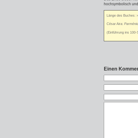
hochsymbolisch und f
Länge des Buches: 
César Aira:
Parménid
(Einführung ins 100-
Einen Kommen