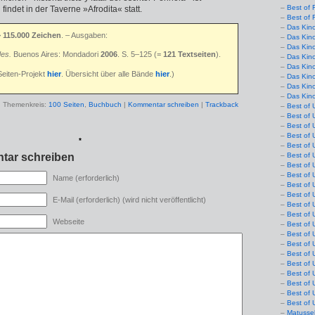
Best of 
indet in der Taverne »Afrodita« statt.
Best of 
Das Kin
>
115.000 Zeichen
. – Ausgaben:
Das Kin
Das Kin
es.
Buenos Aires: Mondadori
2006
. S. 5–125 (=
121 Textseiten
).
Das Kin
Das Kino
Seiten-Projekt
hier
. Übersicht über alle Bände
hier
.)
Das Kin
Das Kin
Das Kin
Themenkreis:
100 Seiten
,
Buchbuch
|
Kommentar schreiben
|
Trackback
Best of 
Best of 
Best of 
Best of 
*
Best of 
Best of 
tar schreiben
Best of 
Best of 
Name (erforderlich)
Best of 
Best of 
E-Mail (erforderlich) (wird nicht veröffentlicht)
Best of 
Best of 
Webseite
Best of 
Best of 
Best of 
Best of 
Best of 
Best of 
Best of 
Best of 
Best of 
Matusse