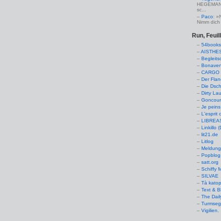
HEGEMANN:
sc...
Paco
: »
Nimm dich 
Run, Feuil
54books
AISTHE
Begleits
Bonaven
CARGO 
Der Flan
Die Dsch
Dirty La
Goncourt
Je peins
L'esprit 
LIBREAS.
Linkillo 
lit21.de
Litlog
Meldung
Popblog 
satt.org
Schiffy
SILVAE
Tà kato
Text & B
The Dail
Turmseg
Vigilien.