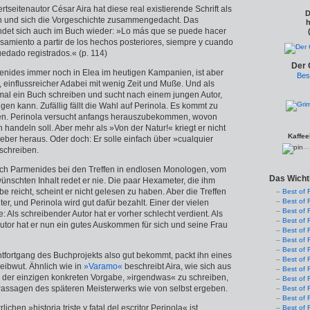
tseitenautor César Aira hat diese real existierende Schrift als
D
und sich die Vorgeschichte zusammen­gedacht. Das
h
det sich auch im Buch wieder: »Lo más que se puede hacer
nsamiento a partir de los hechos posteriores, siempre y cuando
edado registrados.« (p. 114)
Der 
enides immer noch in Elea im heutigen Kampanien, ist aber
Bes
r, einflussreicher Adabei mit wenig Zeit und Muße. Und als
 mal ein Buch schreiben und sucht nach einem jungen Autor,
igen kann. Zufällig fällt die Wahl auf Perinola. Es kommt zu
fen. Perinola versucht anfangs herauszubekommen, wovon
h handeln soll. Aber mehr als »Von der Natur!« kriegt er nicht
Kaffee
eber heraus. Oder doch: Er solle einfach über »cualquier
..
schreiben.
sich Parmenides bei den Treffen in endlosen Monologen, vom
Das Wicht
nschten Inhalt redet er nie. Die paar Hexameter, die ihm
be reicht, scheint er nicht gelesen zu haben. Aber die Treffen
Best of 
Best of 
er, und Perinola wird gut dafür bezahlt. Einer der vielen
Best of 
Als schreibender Autor hat er vorher schlecht verdient. Als
Best of 
Autor hat er nun ein gutes Auskommen für sich und seine Frau
Best of 
Best of 
Best of 
tfortgang des Buchprojekts also gut bekommt, packt ihn eines
Best of 
eibwut. Ähnlich wie in
»Varamo«
beschreibt Aira, wie sich aus
Best of 
der einzigen konkreten Vorgabe, »irgendwas« zu schreiben,
Best of 
assagen des späteren Meisterwerks wie von selbst ergeben.
Best of 
Best of 
ichen »historia triste y fatal del escritor Perinola« ist
Best of 