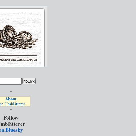
*
About
er Umblätterer
*
Follow
mblätterer
on Bluesky
*