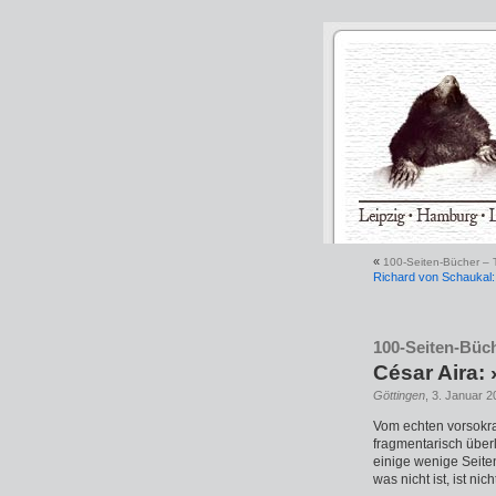
«
100-Seiten-Bücher – T
Richard von Schaukal:
100-Seiten-Büch
César Aira:
Göttingen
, 3. Januar 2
Vom echten vorsokra
fragmentarisch überl
einige wenige Seiten
was nicht ist, ist nich