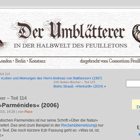
eil 113
 »Leben und Meinungen des Herrn Andreas von Balthesser« (1907)
100-Seiten-Bücher – Teil 115
Botho Strauß: »Herkunft« (2014)
»
er – Teil 114
 »Parménides« (2006)
D
015, 14:26 |
von
Paco
tischen Parmenides ist nur seine Schrift »Über die Natur«
iefert. Das sind (zum Beispiel in der
Reclam­übersetzung
) nur
U
 Text. Die noch kürzere tl;dr-Fassung geht so: »Was ist, ist;
t.«