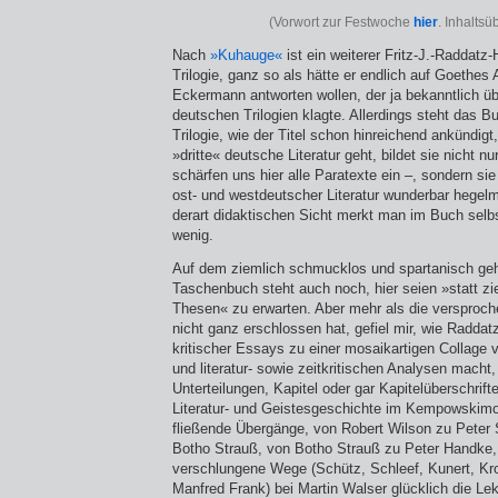
(Vorwort zur Festwoche
hier
. Inhaltsü
Nach
»Kuhauge«
ist ein weiterer Fritz-J.-Raddatz-
Trilogie, ganz so als hätte er endlich auf Goethe
Eckermann antworten wollen, der ja bekanntlich ü
deutschen Trilogien klagte. Allerdings steht das 
Trilogie, wie der Titel schon hinreichend ankündig
»dritte« deutsche Literatur geht, bildet sie nicht n
schärfen uns hier alle Paratexte ein –, sondern si
ost- und westdeutscher Literatur wunderbar hegel
derart didaktischen Sicht merkt man im Buch selbs
wenig.
Auf dem ziemlich schmucklos und spartanisch geh
Taschenbuch steht auch noch, hier seien »statt zie
Thesen« zu erwarten. Aber mehr als die versproche
nicht ganz erschlossen hat, gefiel mir, wie Radda
kritischer Essays zu einer mosaikartigen Collage 
und literatur- sowie zeitkritischen Analysen macht
Unterteilungen, Kapitel oder gar Kapitelüberschrif
Literatur- und Geistesgeschichte im Kempowskimodu
fließende Übergänge, von Robert Wilson zu Peter S
Botho Strauß, von Botho Strauß zu Peter Handke, 
verschlungene Wege (Schütz, Schleef, Kunert, Kro
Manfred Frank) bei Martin Walser glücklich die Le