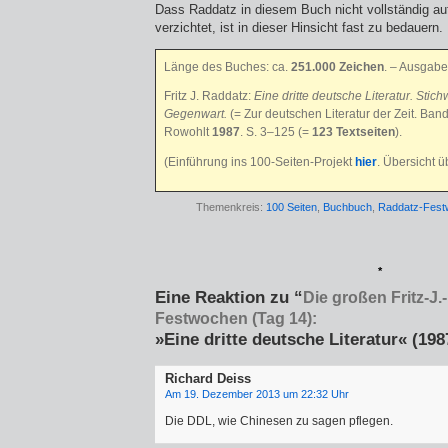
Dass Raddatz in diesem Buch nicht vollständig a
verzichtet, ist in dieser Hinsicht fast zu bedauern.
Länge des Buches: ca.
251.000 Zeichen
. – Ausgabe
Fritz J. Raddatz:
Eine dritte deutsche Literatur. Stic
Gegenwart.
(= Zur deutschen Literatur der Zeit. Ba
Rowohlt
1987
. S. 3–125 (=
123 Textseiten
).
(Einführung ins 100-Seiten-Projekt
hier
. Übersicht 
Themenkreis:
100 Seiten
,
Buchbuch
,
Raddatz-Fest
*
Eine Reaktion zu “
Die großen Fritz-J.
Festwochen (Tag 14):
»Eine dritte deutsche Literatur« (198
Richard Deiss
Am 19. Dezember 2013 um 22:32 Uhr
Die DDL, wie Chinesen zu sagen pflegen.