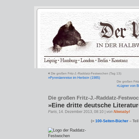
«
Die großen Fritz-J.-Raddatz-Festwochen (Tag 13):
»Pyrenäenreise im Herbst« (1985)
Die großen Frit
»Lügner von B
Die großen Fritz-J.-Raddatz-Festwoc
»Eine dritte deutsche Literatur
Paris
, 14. Dezember 2013, 08:10 |
von
Niwoabyl
(=
100-Seiten-Bücher
– Teil