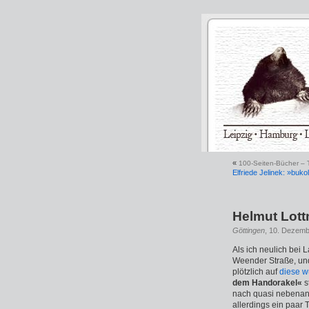
«
100-Seiten-Bücher – T
Elfriede Jelinek: »bukol
Helmut Lot
Göttingen
, 10. Dezemb
Als ich neulich bei 
Weender Straße, und
plötzlich auf
diese 
dem Handorakel«
s
nach quasi nebenan 
allerdings ein paar