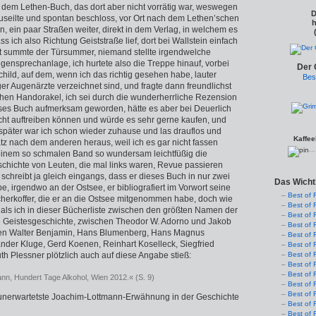
h dem Lethen-Buch, das dort aber nicht vorrätig war, weswegen
D
auseilte und spontan beschloss, vor Ort nach dem Lethen’schen
h
, ein paar Straßen weiter, direkt in dem Verlag, in welchem es
ss ich also Richtung Geiststraße lief, dort bei Wallstein einfach
pt summte der Türsummer, niemand stellte irgendwelche
gensprechanlage, ich hurtete also die Treppe hinauf, vorbei
Der 
hild, auf dem, wenn ich das richtig gesehen habe, lauter
Bes
er Augenärzte verzeichnet sind, und fragte dann freundlichst
en Handorakel, ich sei durch die wunderherrliche Rezension
eses Buch aufmerksam geworden, hätte es aber bei Deuerlich
ht auftreiben können und würde es sehr gerne kaufen, und
später war ich schon wieder zuhause und las drauflos und
Kaffee
tz nach dem anderen heraus, weil ich es gar nicht fassen
..
einem so schmalen Band so wunder­sam leichtfüßig die
chichte von Leuten, die mal links waren, Revue passieren
schreibt ja gleich eingangs, dass er dieses Buch in nur zwei
Das Wicht
, irgendwo an der Ostsee, er bibliografiert im Vorwort seine
Best of 
herkoffer, die er an die Ostsee mitgenommen habe, doch wie
Best of 
 als ich in dieser Bücherliste zwischen den größten Namen der
Best of 
nd Geistesgeschichte, zwischen Theodor W. Adorno und Jakob
Best of 
hen Walter Benjamin, Hans Blumenberg, Hans Magnus
Best of 
nder Kluge, Gerd Koenen, Reinhart Koselleck, Siegfried
Best of 
h Plessner plötzlich auch auf diese Angabe stieß:
Best of 
Best of 
Best of 
nn, Hundert Tage Alkohol, Wien 2012.« (S. 9)
Best of 
Best of 
l unerwartetste Joachim-Lottmann-Erwähnung in der Geschichte
Best of 
Best of 