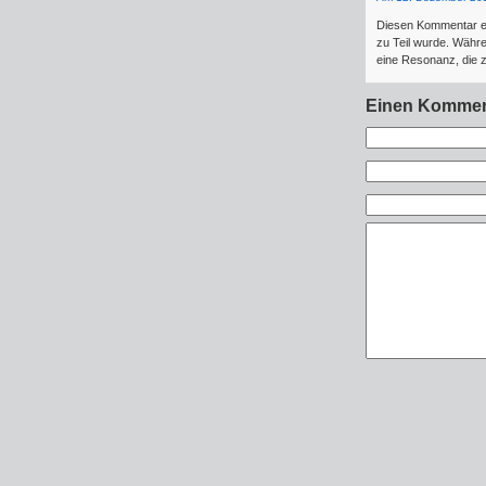
Diesen Kommentar em
zu Teil wurde. Währe
eine Resonanz, die z
Einen Kommen