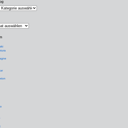
og
um
ki
tura
agne
ar
xton
io
r
l