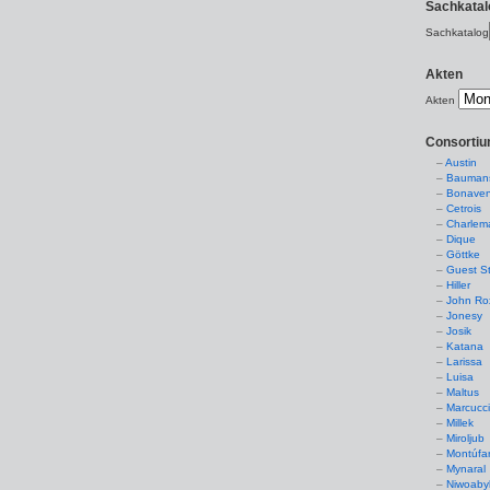
Sachkatal
Sachkatalog
Akten
Akten
Consorti
Austin
Baumans
Bonaven
Cetrois
Charlem
Dique
Göttke
Guest St
Hiller
John Ro
Jonesy
Josik
Katana
Larissa
Luisa
Maltus
Marcucc
Millek
Miroljub
Montúfa
Mynaral
Niwoaby