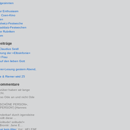
lgesinnten
ur Enthusiasm
e Coen-Kino
ten
kéwicz-Festwoche
-Raddatz-Festwochen
te Rubriken
um
eiträge
laudius Seidl
rung der »Elbsinfonie«
r Frau
uf den lieben Gott
rer-Lesung gestern Abend,
lle & Riemer wird 25
Kommentare
arüber haben wir lange
ht.
eso Ode an und nicht Ode
(»SCHÖNE PERSON«,
PERSON“) [Hannes
nderbar! durch irgendeine
llt diese ...
Solitude! solitude!«
 Brontë: Jane E...
t kein Alter
: Vgl.: HELENE