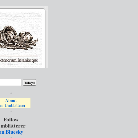
*
About
er Umblätterer
*
Follow
mblätterer
on Bluesky
*