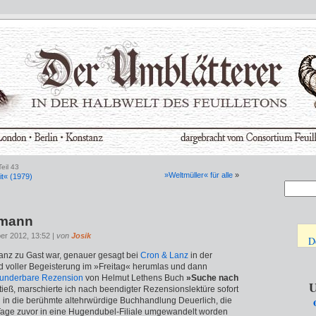
eil 43
»Weltmüller« für alle
»
it« (1979)
tmann
er 2012, 13:52 |
von
Josik
D
Lanz zu Gast war, genauer gesagt bei
Cron & Lanz
in der
 voller Begeisterung im »Freitag« herumlas und dann
wunderbare Rezension
von Helmut Lethens Buch
»Suche nach
U
tieß, marschierte ich nach beendigter Rezensionslektüre sofort
in die berühmte altehrwürdige Buchhandlung Deuerlich, die
 Tage zuvor in eine Hugendubel-Filiale umgewandelt worden