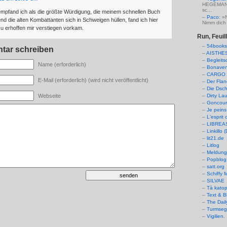
HEGEMANN:
sc...
pfand ich als die größte Würdigung, die meinem schnellen Buch
Paco
: »
nd die alten Kombattanten sich in Schweigen hüllen, fand ich hier
Nimm dich 
u erhoffen mir verstiegen vorkam.
Run, Feuil
54books
tar schreiben
AISTHE
Begleits
Name (erforderlich)
Bonaven
CARGO 
E-Mail (erforderlich) (wird nicht veröffentlicht)
Der Flan
Die Dsch
Webseite
Dirty La
Goncourt
Je peins
L'esprit 
LIBREAS.
Linkillo 
lit21.de
Litlog
Meldung
Popblog 
satt.org
Schiffy
SILVAE
Tà kato
Text & B
The Dail
Turmseg
Vigilien.