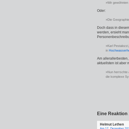
»Wir gewöhnten 
Oder:
»Die Geographie
Doch dass in diesem
werden, ersieht man 
Personenbeschreib
»Karl Pestalozz
in
Hochwasserh
Am allerallerbeste
aktuellsten ist aber 
»Nun herrschte 
die komplexe Sy
Eine Reaktion
Helmut Lethen
Am 12. Dezember 20