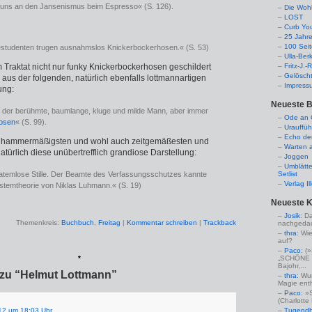
uns an den Jansenismus beim Espresso« (S. 126).
Die Woh
LOST
Curb Yo
25 Jahr
100 Sei
studenten trugen ausnahmslos Knickerbockerhosen.« (S. 53)
Ulla-Ber
 Traktat nicht nur funky Knickerbockerhosen geschildert
Fritz-J.
Gelösch
aus der folgenden, natürlich ebenfalls lottmannartigen
Impress
ung:
Neueste B
i, der berühmte, baumlange, kluge und milde Mann, aber immer
Ode an C
osen
« (S. 99).
Urauffüh
Echo de
n, hammermäßigsten und wohl auch zeitgemäßesten und
Warten a
natürlich diese unübertrefflich grandiose Darstellung:
Joggen
Umblätte
atemlose Stille. Der Beamte des Verfassungsschutzes kannte
Setlist
Verlag I
stemtheorie von Niklas Luhmann.« (S. 19)
Neueste 
Josik
: D
Themenkreis:
Buchbuch
,
Freitag
|
Kommentar schreiben
|
Trackback
nachgedac
thra
: Wi
auf?
Paco
: 
*
„SCHÖNE 
Bajohr,...
 zu “Helmut Lottmann”
thra
: Wu
Magie enthü
Paco
: »
(Charlotte
12 um 18:03 Uhr
Tugendha