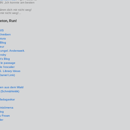
 „Ich konnte am besten
Nimm dich mir nicht weg!
mir nicht weg!...
leton, Run!
SIS
chreiben
tura
Blog
eur
ungel. Anderswelt.
undry
's Blog
 le passage
de l'escalier
 Library Ideas
(Daniel Link)
en aus dem Wald
(Schmähkritik)
 Madagaskar
ptrizómena
log
y Frown
ler