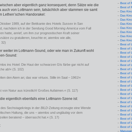
Best of 
nzwischen aber eigentlich ganz konsequent, denn Sätze wie die
Best of 
a auch von Lottmann sein, tatsäch­lich aber stammen sie samt
Das Kin
m Lethen’schen Handorakel:
Das Kin
Das Kin
m Oktober 1989, auf der Bettkante des Hotels
Sussex
in San
Das Kin
Das Kino
nd, nachdem ich in der Sendung
Good Morning America
vom Fall
Das Kin
en hatte, anrief, um ihm zur prognostischen Kraft seiner
Das Kin
sätze zu gratulieren, keuchte er, atemlos wie alle,
Das Kin
 32)
Best of 
Best of 
r weiter im Lottmann-Sound, oder wie man in Zukunft wohl
Best of 
hen-Sound:
Best of 
Best of 
los ins Hotel: Die Haut der schwarzen GIs färbe gar nicht auf
Best of 
he ab!« (S. 102)
Best of 
Best of 
lten den Atem an; das war virtuos. Stille im Saal – 1961!«
Best of 
Best of 
Best of 
Best of 
t von Natur aus künstlich! Großes Aufatmen.« (S. 117)
Best of 
Best of 
ie eigentlich ebenfalls eine Lottmann-Szene ist:
Best of 
Best of 
g des Sechstagekriegs in der
BILD
-Zeitung erzeugte eine Wende
Best of 
aelischen Haltung, die uns – atemlos und ungläubig vor dem
Best of 
zeilen beratend – überrascht hat.« (S. 17)
Best of 
Best of 
:
Best of 
Matusse