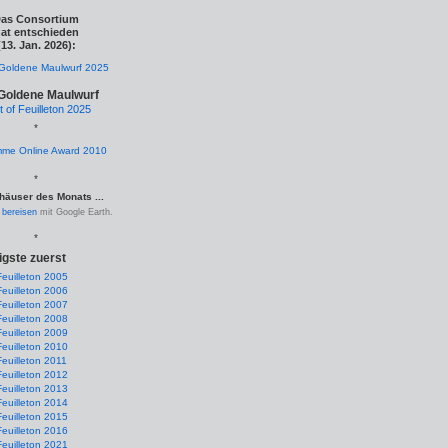
as Consortium
at entschieden
(13. Jan. 2026):
Goldene Maulwurf
t of Feuilleton 2025
*
*
häuser des Monats ...
.
bereisen
mit Google Earth.
*
igste zuerst
Feuilleton 2005
Feuilleton 2006
Feuilleton 2007
Feuilleton 2008
Feuilleton 2009
Feuilleton 2010
Feuilleton 2011
Feuilleton 2012
Feuilleton 2013
Feuilleton 2014
Feuilleton 2015
Feuilleton 2016
Feuilleton 2021