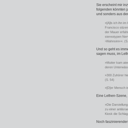
Sie erscheint mir i
folgenden könnten j
und sonders aus de
»[A]ls ich ihn i
Francisco sitze
der Mauer erfahr
stereotypen Nerv
›Wahnsinn‹«. (S.
Und so geht es imme
sagen muss, im Let
»Mutter kam atem
deren Unterwäsc
»300 Zuhörer hie
(S. 54)
»[D]er Mensch is
Eine Lethen-Szene, d
»Die Darstellun
zu einer antiisr
Kiosk die Schlag
Noch faszinierender