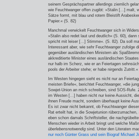
seinem Gesprächspartner allerdings ziemlich ge­la
wie Feuchtwanger offen zugibt: »Stalin […] malt, 
Sätze formt, mit blau und rotem Bleistift Arabeske
Papier.« (S. 82)
Manchmal verwickelt Feuchtwanger sich in Widersp
»Stalin also redet laut und deutlich« (S. 60), dann 
spricht mit leiser […] Stimme«. (S. 82). Da soll 
Interessant aber, wie sehr Feuchtwanger zufolge 
gegenüber ausländischen Ministern als Spaß­brem
akkreditierte Minister eines ausländischen Staates
nur halb im Scherz, wie er an Feier­tagen sehnsüc
pools der Arbeiter stehe; er habe nirgends Zutritt.«
Im Westen hingegen sieht es nicht nur an Feiertag
meisten Briefe«, berichtet Feuchtwanger, »die jun
Sowjet-Union an mich schreiben, sind SOS-Rufe.
im Westen […] haben nicht nur keine Aussicht, di
ihnen Freude macht, sondern überhaupt keine Aussi
Es ist zwar nicht bekannt, ob Feuchtwanger dies
Rat erteilt hat, in die Sowjetunion rüberzumachen, 
eben schon damals Schriftsteller, die nachgrübelt
Menschen wieder in Arbeit bringt und welche Maß
überlebensnotwendig
sind. Unter den Literaten ma
nur noch Günter Grass und sein Biograf Michael J