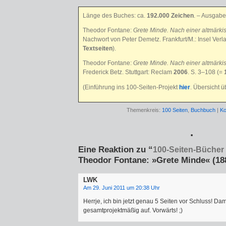
Länge des Buches: ca.
192.000 Zeichen
. – Ausgabe
Theodor Fontane:
Grete Minde. Nach einer altmärki
Nachwort von Peter Demetz. Frankfurt/M.: Insel Verl
Textseiten
).
Theodor Fontane:
Grete Minde. Nach einer altmärki
Frederick Betz. Stuttgart: Reclam
2006
. S. 3–108 (=
(Einführung ins 100-Seiten-Projekt
hier
. Übersicht 
Themenkreis:
100 Seiten
,
Buchbuch
|
Ko
*
Eine Reaktion zu “
100-Seiten-Bücher –
Theodor Fontane: »Grete Minde« (18
LWK
Am 29. Juni 2011 um 20:38 Uhr
Herrje, ich bin jetzt genau 5 Seiten vor Schluss! Dam
gesamtprojektmäßig auf. Vorwärts! ;)