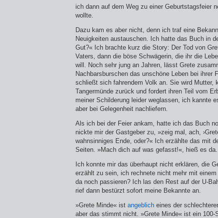
ich dann auf dem Weg zu einer Geburtstagsfeier n
wollte.
Dazu kam es aber nicht, denn ich traf eine Bekann
Neuigkeiten austauschen. Ich hatte das Buch in de
Gut?« Ich brachte kurz die Story: Der Tod von Gr
Vaters, dann die böse Schwägerin, die ihr die Le
will. Noch sehr jung an Jahren, lässt Grete zusa
Nachbarsburschen das unschöne Leben bei ihrer Fa
schließt sich fahrendem Volk an. Sie wird Mutter,
Tangermünde zurück und fordert ihren Teil vom Er
meiner Schilderung leider weglassen, ich kannte es
aber bei Gelegenheit nachliefern.
Als ich bei der Feier ankam, hatte ich das Buch no
nickte mir der Gastgeber zu, »zeig mal, ach, ›Gret
wahnsinniges Ende, oder?« Ich erzählte das mit d
Seiten. »Mach dich auf was gefasst!«, hieß es da.
Ich konnte mir das überhaupt nicht erklären, die G
erzählt zu sein, ich rechnete nicht mehr mit eine
da noch passieren? Ich las den Rest auf der U-B
rief dann bestürzt sofort meine Bekannte an.
»Grete Minde« ist
angeblich
eines der schlechtere
aber das stimmt nicht. »Grete Minde« ist ein 100-S