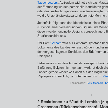
Tassel Loafers
. Außerdem widmet sich das Magazi
der Einführung werden potenzielle Kandidaten gen
oder das vielleicht irgendwann wiedervereinigte K
wo die Unabhängigkeitspartei derzeit die Mehrheit 
Jedenfalls folgt dann das Ideenbeispiel eines Pha
(Ergebnis einer Vereinigung von Liguria und Monac
diesen werden originelle Designs vorgeschlagen, f
Straßenschilder usw.
Der Font
Gotham
wird als Corporate Typeface benut
Dokumente des Landes verfasst würden, und er mac
den vorgeschlagenen Schildern, den Briefmarken 
Reisepass.
Dabei muss man dem Artikel als einzige Schwäche
Einführung Belgien nicht genannt wird, ist doch d
Landes gerade wieder weit oben auf der Möglichke
»Spiegel« von neulich, wir unterhielten uns
im »S
Themenkreis:
FAS
,
Monocle
|
Ko
*
2 Reaktionen zu “Judith Lembke (zu
Greenspan (Rückenschmerzen), Mon