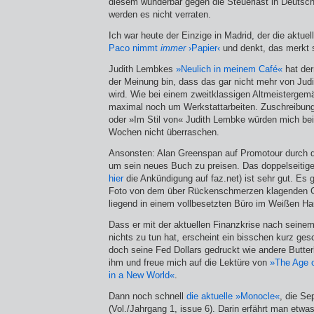
diesem wunderbar gegen die Steuerlast in Deutsch
werden es nicht verraten.
Ich war heute der Einzige in Madrid, der die aktue
Paco nimmt
immer
›Papier‹
und denkt, das merkt 
Judith Lembkes
»Neulich in meinem Café«
hat der
der Meinung bin, dass das gar nicht mehr von Ju
wird. Wie bei einem zweitklassigen Altmeistergemä
maximal noch um Werkstattarbeiten. Zuschreibun
oder »Im Stil von« Judith Lembke würden mich bei
Wochen nicht überraschen.
Ansonsten: Alan Greenspan auf Promotour durch d
um sein neues Buch zu preisen. Das doppelseitige
hier
die Ankündigung auf faz.net) ist sehr gut. Es 
Foto von dem über Rückenschmerzen klagenden 
liegend in einem vollbesetzten Büro im Weißen Ha
Dass er mit der aktuellen Finanzkrise nach sein
nichts zu tun hat, erscheint ein bisschen kurz ges
doch seine Fed Dollars gedruckt wie andere Butterb
ihm und freue mich auf die Lektüre von
»The Age o
in a New World«
.
Dann noch schnell
die aktuelle »Monocle«
, die S
(Vol./Jahrgang 1, issue 6). Darin erfährt man etwa