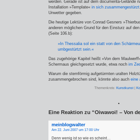
werden. Gerade ist auf dem documenta-Gelände nä
Installation »Template«
in sich zusammengestürzt
Unwetter gegeben.
Die heutige Lektüre von Conrad Gesners »Thierbuc
anderen möglichen Grund für den Einsturz auf den
(Seite 106.b):
»In Thessalia sol ein statt von den Schärme
umbgestürtzt sein.«
Das zugehörige Kapitel heißt »Von dem Maulwerff«,
Schermaus gleichgesetzt wurde, etwa noch
im Zed
Warum die sternförmig aufgetürmten uralten Holztü
zusammengebrochen sind, könnte also auch
eine
Themenkreis:
Kunstkunst
|
Ko
*
Eine Reaktion zu “Oiwawoi! – Von d
meinblogwalter
Am 22. Juni 2007 um 17:00 Uhr
Denn wenig ist so wie es scheint…