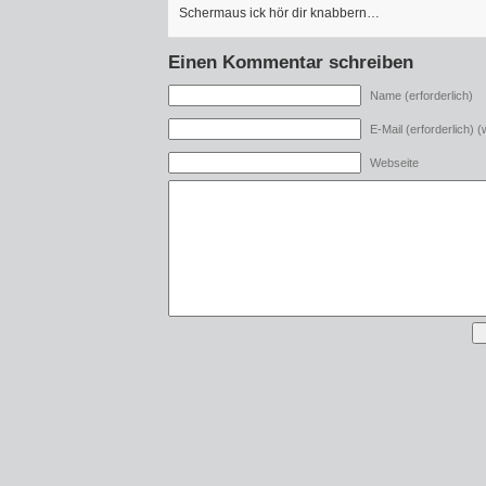
Schermaus ick hör dir knabbern…
Einen Kommentar schreiben
Name (erforderlich)
E-Mail (erforderlich) (w
Webseite