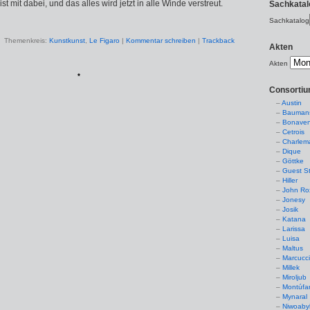
st mit dabei, und das alles wird jetzt in alle Winde verstreut.
Sachkatal
Sachkatalog
Themenkreis:
Kunstkunst
,
Le Figaro
|
Kommentar schreiben
|
Trackback
Akten
Akten
*
Consorti
Austin
Baumans
Bonaven
Cetrois
Charlem
Dique
Göttke
Guest St
Hiller
John Ro
Jonesy
Josik
Katana
Larissa
Luisa
Maltus
Marcucc
Millek
Miroljub
Montúfa
Mynaral
Niwoaby