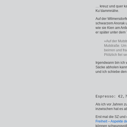
… kreuz und quer kar
Ku’dammnähe.
Auf der Wilmersdorfe
schwarzem Anorak un
wie sie Kien am Anf
er später unter dem
»Auf der Mutst
Mutstraße. Um 
beirren und fr
Plötzlich fiel s
Irgendwann bin ich 
Säcke abholen kan
und ich schiebe de
Espresso: €2,
Als ich vor Jahren z
inzwischen hat es a
Erst mal die SZ und
Freiheit – Aspekte d
können schwungvoll 