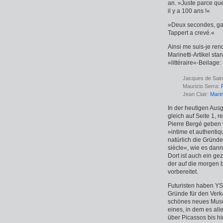
an. »Juste parce que
il y a 100 ans !«
»Deux secondes, gars
Tappert a crevé.«
Ainsi me suis-je ren
Marinetti-Artikel st
»littéraire«-Beilage:
Jacques de Sain
Maurizio Serra:
Jean Clair:
Marin
In der heutigen Aus
gleich auf Seite 1,
Pierre Bergé geben
»intime et authentiq
natürlich die Gründ
siècle«, wie es dann 
Dort ist auch ein gez
der auf die morgen 
vorbereitet.
Futuristen haben YS
Gründe für den Verka
schönes neues Musée
eines, in dem es all
über Picassos bis hi