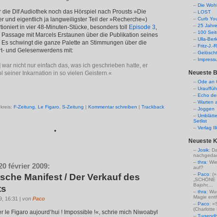
Die Woh
r die Dlf Audiothek noch das Hörspiel nach Prousts »Die
LOST
r und eigentlich ja langweiligster Teil der »Recherche«)
Curb Yo
25 Jahr
tioniert in vier 48-Minuten-Stücke, besonders toll
Episode 3
,
100 Sei
e Passage mit Marcels Erstaunen über die Publikation seines
Ulla-Ber
«. Es schwingt die ganze Palette an Stimmungen über die
Fritz-J.
rt- und Gelesenwerdens mit:
Gelösch
Impress
l] war nicht nur einfach das, was ich geschrieben hatte, er
Neueste B
 seiner Inkarnation in so vielen Geistern.«
Ode an C
Urauffüh
Echo de
Warten a
kreis:
F-Zeitung
,
Le Figaro
,
S-Zeitung
|
Kommentar schreiben
|
Trackback
Joggen
Umblätte
Setlist
Verlag I
*
Neueste 
Josik
: D
nachgedac
thra
: Wi
0 février 2009:
auf?
Paco
: 
ische Manifest / Der Verkauf des
„SCHÖNE 
Bajohr,...
ts
thra
: Wu
Magie enthü
9, 16:31 |
von
Paco
Paco
: »
(Charlotte
 le Figaro aujourd’hui ! Impossible !«, schrie mich Niwoabyl
Tugendha