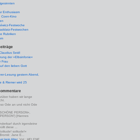
lgesinnten
ur Enthusiasm
e Coen-Kino
ten
kéwicz-Festwoche
-Raddatz-Festwochen
te Rubriken
um
eiträge
laudius Seidl
rung der »Elbsinfonie«
r Frau
uf den lieben Gott
rer-Lesung gestern Abend,
lle & Riemer wird 25
Kommentare
arüber haben wir lange
ht.
eso Ode an und nicht Ode
(»SCHÖNE PERSON«,
PERSON“) [Hannes
nderbar! durch irgendeine
llt diese ...
Solitude! solitude!«
 Brontë: Jane E...
t kein Alter
: Vgl.: HELENE