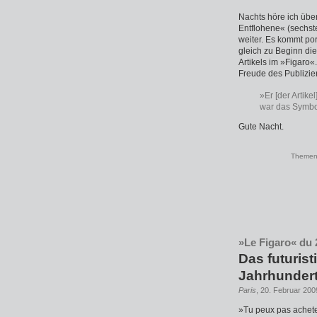
Nachts höre ich übe
Entflohene« (sechste
weiter. Es kommt por
gleich zu Beginn di
Artikels im »Figaro
Freude des Publizie
»Er [der Artike
war das Symbol
Gute Nacht.
Themen
»Le Figaro« du 2
Das futurist
Jahrhunder
Paris
, 20. Februar 200
»Tu peux pas acheter