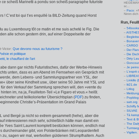
 ce scheiß Marinetti a pondu son scheiß paragraphe futuriste
HEGEMANN:
sc...
Paco
: »
Nimm dich 
 ! C’est toi qui t’es enquillé la BILD-Zeitung quand Horst
Run, Feuil
54books
du au Luxembourg tôt ce matin et me suis acheté le Fig. Die
AISTHE
anden alle schon gestern drin, auf einer Doppelseite der
Begleits
Bonaven
CARGO 
t-Victor:
Que devons-nous au futurisme ?
Der Flan
Poésie et politique
Die Dsch
etti, le chauffard de l’art
Dirty La
Goncourt
gabe dann gar nichts Futuristisches, dafür der Werbe-Hinweis
Je peins
L'esprit 
 rechts unten, dass es am Abend im Fernsehen ein Gespräch mit
LIBREAS.
 werde, dem Lebens- und Sammlungspartner von YSL, der
Linkillo 
ue« über seine Kindheit usw., über seine 50 Jahre mit YSL und
lit21.de
e für den Verkauf der Sammlung sprechen will, den »vente du
Litlog
hinten im, na ja, Feuilleton-Teil »Le Figaro et vous.« heißt.
Meldung
eichneter und teilkolorierter Übersichtsplan (
PDF
) zu finden,
Popblog 
beginnende Christie’s-Präsentation im Grand Palais
satt.org
Schiffy
SILVAE
Tà kato
L und Bergé ja nicht so extrem gesammelt (hehe), aber die
Text & B
uf interessieren mich sehr, schließlich hätte man damit ein
The Dail
 Yves Saint Laurent komplett bestücken können, endlich mal
Turmseg
es durcheinander gibt, von Polsterbänken mit Leopardenfell
Vigilien.
n zu, sagen wir mal, wertvollen güldenen Strumpf­haltern. Auch