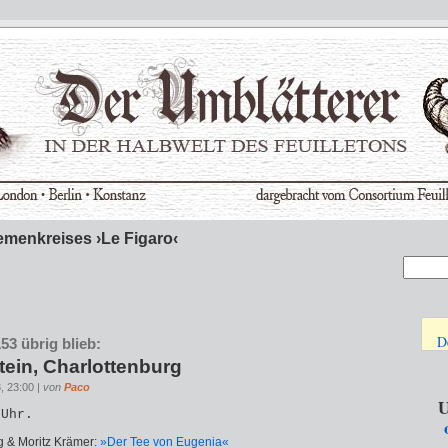
emenkreises ›Le Figaro‹
D
3 übrig blieb:
tein, Charlottenburg
, 23:00 |
von
Paco
U
 Uhr.
g & Moritz Krämer:
»Der Tee von Eugenia«