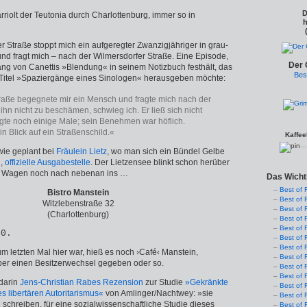
D
riolt der Teutonia durch Charlottenburg, immer so in
h
r Straße stoppt mich ein aufgeregter Zwanzigjähriger in grau-
d fragt mich – nach der Wilmersdorfer Straße. Eine Episode,
Der 
ang von Canettis »Blendung« in seinem Notizbuch festhält, das
Bes
 Titel »Spaziergänge eines Sinologen« herausgeben möchte:
raße begegnete mir ein Mensch und fragte mich nach der
ihn nicht zu beschämen, schwieg ich. Er ließ sich nicht
agte noch einige Male; sein Benehmen war höflich.
ein Blick auf ein Straßenschild.«
Kaffee
..
wie geplant bei
Fräulein Lietz
, wo man sich ein Bündel Gelbe
n,
offizielle Ausgabestelle
. Der Lietzensee blinkt schon herüber
n Wagen noch nach nebenan ins …
Das Wicht
Best of 
Bistro Manstein
Best of 
Witzlebenstraße 32
Best of 
(Charlottenburg)
Best of 
Best of 
70.
Best of 
Best of 
um letzten Mal hier war, hieß es noch ›Café‹ Manstein,
Best of 
ber einen Besitzerwechsel gegeben oder so.
Best of 
Best of 
 darin
Jens-Christian Rabes Rezension
zur Studie
»Gekränkte
Best of 
es libertären Autoritarismus«
von Amlinger/Nachtwey: »sie
Best of 
schreiben, für eine sozialwissenschaftliche Studie dieses
Best of 