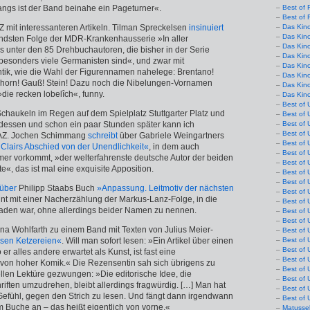
gs ist der Band beinahe ein Pageturner«.
Best of 
Best of 
Z mit interessanteren Artikeln. Tilman Spreckelsen
insinuiert
Das Kin
Das Kin
endsten Folge der MDR-Krankenhausserie »In aller
Das Kin
s unter den 85 Drehbuchautoren, die bisher in der Serie
Das Kin
 besonders viele Germanisten sind«, und zwar mit
Das Kino
ik, wie die Wahl der Figurennamen nahelege: Brentano!
Das Kin
ichhorn! Gauß! Stein! Dazu noch die Nibelungen-Vornamen
Das Kin
die recken lobelîch«, funny.
Das Kin
Best of 
chaukeln im Regen auf dem Spielplatz Stuttgarter Platz und
Best of 
dessen und schon ein paar Stunden später kann ich
Best of 
Best of 
 FAZ. Jochen Schimmang
schreibt
über Gabriele Weingartners
Best of 
Clairs Abschied von der Unendlichkeit«
, in dem auch
Best of 
er vorkommt, »der welterfahrenste deutsche Autor der beiden
Best of 
«, das ist mal eine exquisite Apposition.
Best of 
Best of 
über
Philipp Staabs Buch
»Anpassung. Leitmotiv der nächsten
Best of 
nnt mit einer Nacherzählung der Markus-Lanz-Folge, in die
Best of 
aden war, ohne allerdings beider Namen zu nennen.
Best of 
Best of 
na Wohlfarth zu einem Band mit Texten von Julius Meier-
Best of 
ssen Ketzereien«
. Will man sofort lesen: »Ein Artikel über einen
Best of 
Best of 
er alles andere erwartet als Kunst, ist fast eine
Best of 
von hoher Komik.« Die Rezensentin sah sich übrigens zu
Best of 
llen Lektüre gezwungen: »Die editorische Idee, die
Best of 
iften umzudrehen, bleibt allerdings fragwürdig. […] Man hat
Best of 
 Gefühl, gegen den Strich zu lesen. Und fängt dann irgendwann
Best of 
m Buche an – das heißt eigentlich von vorne.«
Matusse