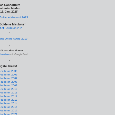
as Consortium
at entschieden
(13. Jan. 2026):
Goldene Maulwurf
t of Feuilleton 2025
*
*
häuser des Monats ...
.
bereisen
mit Google Earth.
*
igste zuerst
Feuilleton 2005
Feuilleton 2006
Feuilleton 2007
Feuilleton 2008
Feuilleton 2009
Feuilleton 2010
Feuilleton 2011
Feuilleton 2012
Feuilleton 2013
Feuilleton 2014
Feuilleton 2015
Feuilleton 2016
Feuilleton 2021