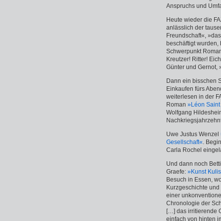
Anspruchs und Umfan
Heute wieder die FA
anlässlich der taus
Freundschaft«, »das
beschäftigt wurden,
Schwerpunkt Romant
Kreutzer! Ritter! E
Günter und Gernot, »
Dann ein bisschen S
Einkaufen fürs Aben
weiterlesen in der
Roman
»Léon Saint 
Wolfgang Hildesheim
Nachkriegsjahrzehnte
Uwe Justus Wenzel
Gesellschaft«
. Begi
Carla Rochel eingel
Und dann noch Betti
Graefe:
»Kunst Kuli
Besuch in Essen, wo 
Kurzgeschichte und 
einer unkonventione
Chronologie der Schr
[…] das irritierende
einfach von hinten i