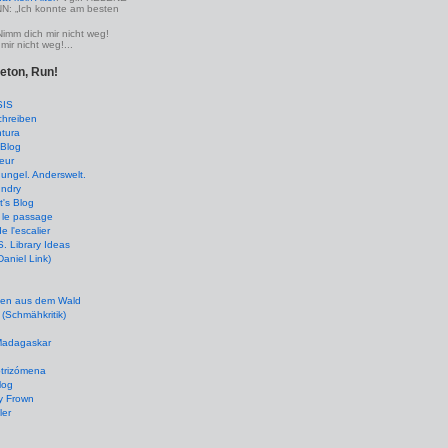
 „Ich konnte am besten
Nimm dich mir nicht weg!
mir nicht weg!...
leton, Run!
SIS
chreiben
tura
Blog
eur
ungel. Anderswelt.
undry
's Blog
 le passage
de l'escalier
 Library Ideas
(Daniel Link)
en aus dem Wald
(Schmähkritik)
 Madagaskar
ptrizómena
log
y Frown
ler