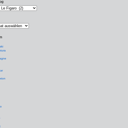
og
um
ki
tura
agne
ar
xton
io
r
l