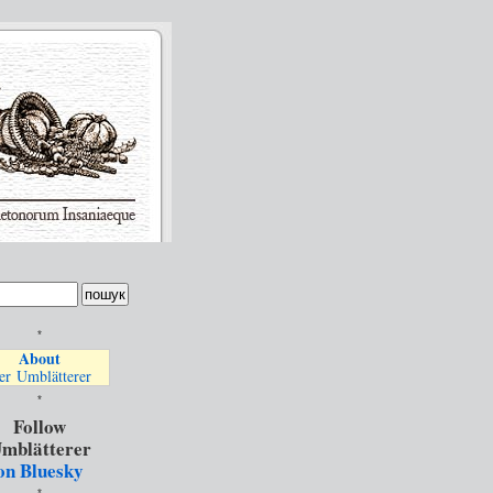
*
About
er Umblätterer
*
Follow
mblätterer
on Bluesky
*