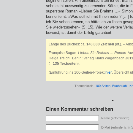
beginnen sollen: Am allereinfachsten ist es, man s
sehr leicht auswendig zu lernenden Sätze, die in
superstem Roman »Lieben Sie Brahms …« Simon zu
kennenlernt: »Was soll ich mit Ihnen reden? […] I
ich Sie schon kennen, so hätte ich zu Ihnen gesagt
Sie wiederzusehen« (S. 15). Wie der weitere Verl
beweist, ist damit der Erfolg garantiert.
Länge des Buches: ca.
140.000 Zeichen
(dt.)
. – Aus
Françoise Sagan:
Lieben Sie Brahms … Roman.
Aus
Helga Treichl. Berlin: Verlag Klaus Wagenbach
201
(=
135 Textseiten
).
(Einführung ins 100-Seiten-Projekt
hier
. Übersicht 
Themenkreis:
100 Seiten
,
Buchbuch
|
Ko
*
Einen Kommentar schreiben
Name (erforderlich)
E-Mail (erforderlich) (w