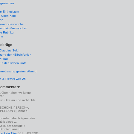
lgesinnten
ur Enthusiasm
e Coen-Kino
ten
kéwicz-Festwoche
-Raddatz-Festwochen
te Rubriken
um
eiträge
laudius Seidl
rung der »Elbsinfonie«
r Frau
uf den lieben Gott
rer-Lesung gestern Abend,
lle & Riemer wird 25
Kommentare
arüber haben wir lange
ht.
eso Ode an und nicht Ode
(»SCHÖNE PERSON«,
PERSON“) [Hannes
nderbar! durch irgendeine
llt diese ...
Solitude! solitude!«
 Brontë: Jane E...
t kein Alter
: Vgl.: HELENE