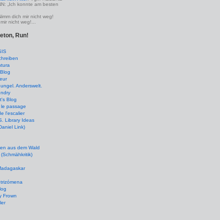
 „Ich konnte am besten
Nimm dich mir nicht weg!
mir nicht weg!...
leton, Run!
SIS
chreiben
tura
Blog
eur
ungel. Anderswelt.
undry
's Blog
 le passage
de l'escalier
 Library Ideas
(Daniel Link)
en aus dem Wald
(Schmähkritik)
 Madagaskar
ptrizómena
log
y Frown
ler