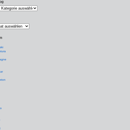
og
um
ki
tura
agne
ar
xton
io
r
l