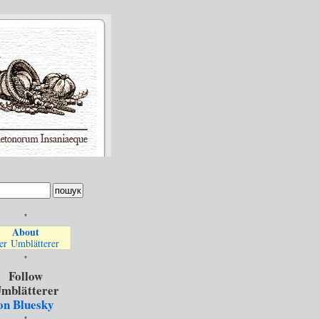
*
About
er Umblätterer
*
Follow
mblätterer
on Bluesky
*