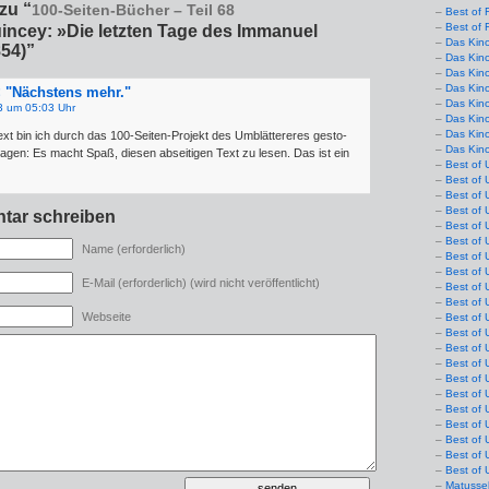
zu “
100-Seiten-Bücher – Teil 68
Best of 
Best of 
ncey: »Die letzten Tage des Immanuel
Das Kin
854)”
Das Kin
Das Kin
Das Kin
 "Nächstens mehr."
Das Kino
 um 05:03 Uhr
Das Kin
Das Kin
 Text bin ich durch das 100-Seiten-Projekt des Umblät­te­re­res gesto­
Das Kin
gen: Es macht Spaß, die­sen absei­ti­gen Text zu lesen. Das ist ein
Best of 
Best of 
Best of 
Best of 
tar schreiben
Best of 
Best of 
Name (erforderlich)
Best of 
Best of 
E-Mail (erforderlich) (wird nicht veröffentlicht)
Best of 
Best of 
Webseite
Best of 
Best of 
Best of 
Best of 
Best of 
Best of 
Best of 
Best of 
Best of 
Best of 
Best of 
Matusse