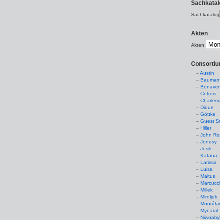
Sachkatal
Sachkatalog
Akten
Akten
Consorti
Austin
Baumans
Bonaven
Cetrois
Charlem
Dique
Göttke
Guest St
Hiller
John Ro
Jonesy
Josik
Katana
Larissa
Luisa
Maltus
Marcucc
Millek
Miroljub
Montúfa
Mynaral
Niwoaby