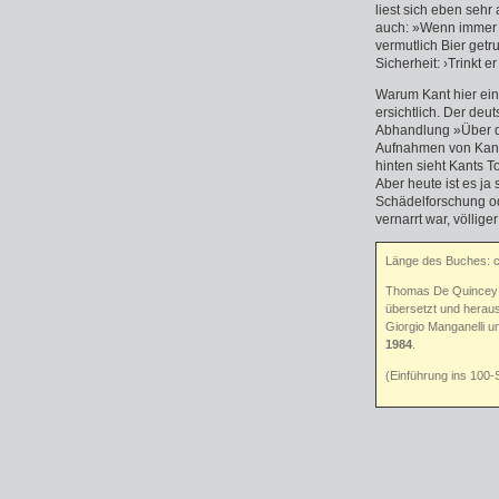
liest sich eben seh
auch: »Wenn immer je
vermutlich Bier getr
Sicherheit: ›Trinkt e
Warum Kant hier ein 
ersichtlich. Der de
Abhandlung »Über de
Aufnahmen von Kants
hinten sieht Kants T
Aber heute ist es ja
Schädelforschung od
vernarrt war, völliger
Länge des Buches: 
Thomas De Quincey
übersetzt und heraus
Giorgio Manganelli 
1984
.
(Einführung ins 100-