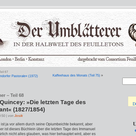
eil 67
Kaffeehaus des Monats (Teil 75)
»
dorfer Pastorale« (1972)
er – Teil 68
uincey: »Die letzten Tage des
D
nt« (1827/1854)
0:50 |
von
Josik
U
st ja vor allem durch seine Opiumbeichte bekannt, aber
er ist dieses Büchlein über die letzten Tage des Immanuel
lich nicht alles glauben, was hier behauptet wird, aber es