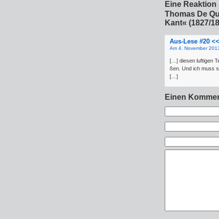
Eine Reaktion 
Thomas De Qui
Kant« (1827/1
Aus-Lese #20 <<
Am 4. November 2013
[…] die­sen luf­ti­gen
ßen. Und ich muss sa
[…]
Einen Kommen