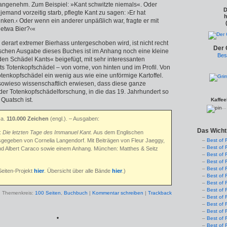
r angenehm. Zum Beispiel: »Kant schwitzte niemals«. Oder
D
mand vorzeitig starb, pflegte Kant zu sagen: ›Er hat
h
unken.‹ Oder wenn ein anderer unpäßlich war, fragte er mit
r etwa Bier?‹«
derart extremer Bierhass untergeschoben wird, ist nicht recht
Der 
utschen Ausgabe dieses Buches ist im Anhang noch eine kleine
Bes
n Schädel Kants« beigefügt, mit sehr interessanten
 Totenkopfschädel – von vorne, von hinten und im Profil. Von
otenkopfschädel ein wenig aus wie eine unförmige Kartoffel.
 sowieso wissenschaftlich erwiesen, dass diese ganze
er Totenkopfschädelforschung, in die das 19. Jahrhundert so
 Quatsch ist.
Kaffee
..
ca.
110.000 Zeichen
(engl.)
. – Ausgaben:
Das Wicht
:
Die letzten Tage des Immanuel Kant.
Aus dem Englischen
gegeben von Cornelia Langendorf. Mit Beiträgen von Fleur Jaeggy,
Best of 
Best of 
und Albert Caraco sowie einem Anhang. München: Matthes & Seitz
Best of 
Best of 
Best of 
Seiten-Projekt
hier
. Übersicht über alle Bände
hier
.)
Best of 
Best of 
Best of 
Themenkreis:
100 Seiten
,
Buchbuch
|
Kommentar schreiben
|
Trackback
Best of 
Best of 
Best of 
Best of 
*
Best of 