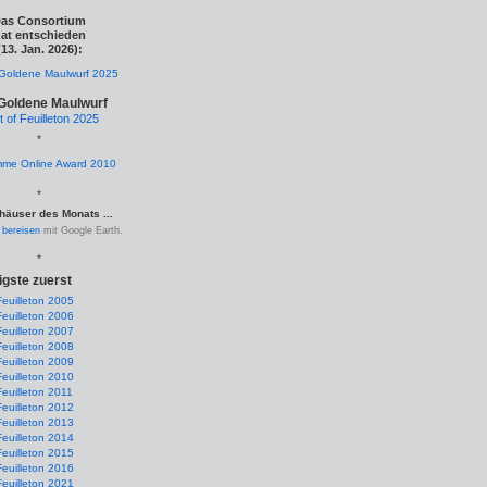
as Consortium
at entschieden
(13. Jan. 2026):
Goldene Maulwurf
t of Feuilleton 2025
*
*
häuser des Monats ...
.
bereisen
mit Google Earth.
*
igste zuerst
Feuilleton 2005
Feuilleton 2006
Feuilleton 2007
Feuilleton 2008
Feuilleton 2009
Feuilleton 2010
Feuilleton 2011
Feuilleton 2012
Feuilleton 2013
Feuilleton 2014
Feuilleton 2015
Feuilleton 2016
Feuilleton 2021