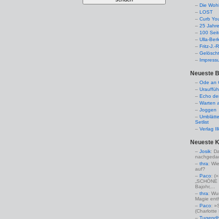
Die Woh
LOST
Curb Yo
25 Jahr
100 Sei
Ulla-Ber
Fritz-J.
Gelösch
Impress
Neueste B
Ode an C
Urauffüh
Echo de
Warten a
Joggen
Umblätte
Setlist
Verlag I
Neueste 
Josik
: D
nachgedac
thra
: Wi
auf?
Paco
: 
„SCHÖNE 
Bajohr,...
thra
: Wu
Magie enthü
Paco
: »
(Charlotte
Tugendha