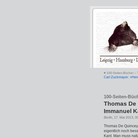
«
100-Seiten-Bücher – T
Carl Zuckmayer: »Henn
100-Seiten-Büch
Thomas De Q
Immanuel Ka
Berlin
, 17. Mai 2013, 0
Thomas De Quincey i
eigentlich noch bess
Kant. Man muss natür