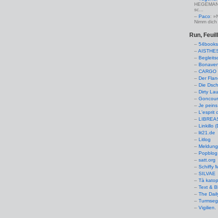
HEGEMANN:
sc...
Paco
: »
Nimm dich 
Run, Feuil
54books
AISTHE
Begleits
Bonaven
CARGO 
Der Flan
Die Dsch
Dirty La
Goncourt
Je peins
L'esprit 
LIBREAS.
Linkillo 
lit21.de
Litlog
Meldung
Popblog 
satt.org
Schiffy
SILVAE
Tà kato
Text & B
The Dail
Turmseg
Vigilien.