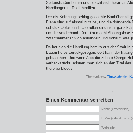
Seitenstraßen herum und pirscht sich heran an Alex
Handlanger im Rotlichtmilieu.
Der als Befreiungsschlag gedachte Banküberfall geh
Pläne sind auf einmal nutzlos, und die drängende F
schuld? Opfer- und Täterrollen sind nicht ganz kla
um die Vorderhand. Der Film macht Ahnungs­lose zu
zwischenmenschlich anbandeln und schaut, was pa
Da hat sich die Handlung bereits aus der Stadt in 
Bauernhofes zurückgezogen, dort kann der kauzig
gebrauchen. Und wenn Alex die zehnte Charge Ho
verhackstückt, erinnert man sich an den Titel des F
there be blood?
Themenkreis:
Filmakademie
|
Ko
*
Einen Kommentar schreiben
Name (erforderlich)
E-Mail (erforderlich) (w
Webseite