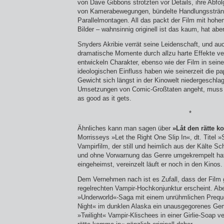
von Dave Gibbons strotzten vor Details, ihre Abfol
von Kamerabewegungen, bündelte Handlungsstränge
Parallelmontagen. All das packt der Film mit hoh
Bilder – wahnsinnig originell ist das kaum, hat abe
Snyders Akribie verrät seine Leidenschaft, und au
dramatische Momente durch allzu harte Effekte v
entwickeln Charakter, ebenso wie der Film in seine
ideologischen Einfluss haben wie seinerzeit die p
Gewicht sich längst in der Kinowelt niedergeschlag
Umsetzungen von Comic-Großtaten angeht, muss 
as good as it gets.
*
Ähnliches kann man sagen über
»Låt den rätte 
Morrisseys »Let the Right One Slip In«, dt. Titel »
Vampirfilm, der still und heimlich aus der Kälte
und ohne Vorwarnung das Genre umgekrempelt hat.
eingeheimst, vereinzelt läuft er noch in den Kinos.
Dem Vernehmen nach ist es Zufall, dass der Film g
regelrechten Vampir-Hochkonjunktur erscheint. Ab
»Underworld«-Saga mit einem unrühmlichen Preque
Night« im dunklen Alaska ein unausgegorenes Gem
»Twilight« Vampir-Klischees in einer Girlie-Soap 