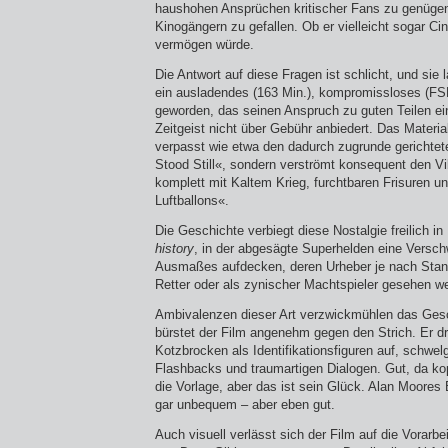
haushohen Ansprüchen kritischer Fans zu genügen
Kinogängern zu gefallen. Ob er vielleicht sogar C
vermögen würde.
Die Antwort auf diese Fragen ist schlicht, und sie
ein ausladendes (163 Min.), kompromissloses (F
geworden, das seinen Anspruch zu guten Teilen ei
Zeitgeist nicht über Gebühr anbiedert. Das Mater
verpasst wie etwa den dadurch zugrunde gerichtet
Stood Still«, sondern verströmt konsequent den Vi
komplett mit Kaltem Krieg, furchtbaren Frisuren 
Luftballons«.
Die Geschichte verbiegt diese Nostalgie freilich in
history
, in der abgesägte Superhelden eine Vers
Ausmaßes aufdecken, deren Urheber je nach Stan
Retter oder als zynischer Macht­spieler gesehen w
Ambivalenzen dieser Art verzwickmühlen das Ges
bürstet der Film angenehm gegen den Strich. Er 
Kotzbrocken als Identifikationsfiguren auf, schwel
Flashbacks und traumartigen Dialogen. Gut, da kop
die Vorlage, aber das ist sein Glück. Alan Moores 
gar unbequem – aber eben gut.
Auch visuell verlässt sich der Film auf die Vorarbe