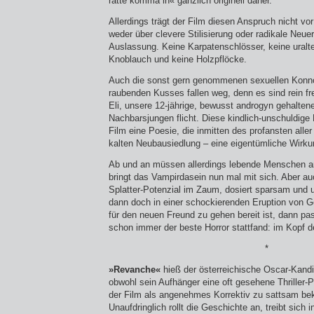
rätte komma in« gänzlich originell daher.
Allerdings trägt der Film diesen Anspruch nicht vor
weder über clevere Stilisierung oder radikale Neue
Auslassung. Keine Karpatenschlösser, keine uralt
Knoblauch und keine Holzpflöcke.
Auch die sonst gern genommenen sexuellen Konn
raubenden Kusses fallen weg, denn es sind rein fr
Eli, unsere 12-jährige, bewusst androgyn gehalten
Nachbarsjungen flicht. Diese kindlich-unschuldige
Film eine Poesie, die inmitten des profansten aller
kalten Neubausiedlung – eine eigentümliche Wirkun
Ab und an müssen allerdings lebende Menschen a
bringt das Vampirdasein nun mal mit sich. Aber auc
Splatter-Potenzial im Zaum, dosiert sparsam und 
dann doch in einer schockierenden Eruption von Gew
für den neuen Freund zu gehen bereit ist, dann pa
schon immer der beste Horror stattfand: im Kopf 
*
»Revanche«
hieß der österreichische Oscar-Kandi
obwohl sein Aufhänger eine oft gesehene Thriller-P
der Film als angenehmes Korrektiv zu sattsam be
Unaufdringlich rollt die Geschichte an, treibt sich