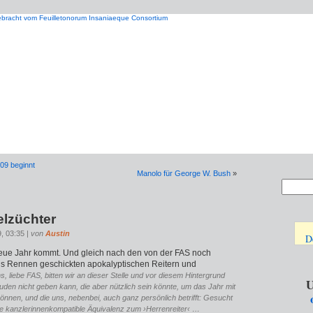
009 beginnt
Manolo für George W. Bush
»
elzüchter
9, 03:35 |
von
Austin
D
neue Jahr kommt. Und gleich nach den von der FAS noch
ins Rennen geschickten apokalyp­tischen Reitern und
s, liebe FAS, bitten wir an dieser Stelle und vor diesem Hintergrund
U
Duden nicht geben kann, die aber nützlich sein könnte, um das Jahr mit
önnen, und die uns, nebenbei, auch ganz persönlich betrifft: Gesucht
ie kanzlerinnenkompatible Äquivalenz zum ›Herrenreiter‹ …