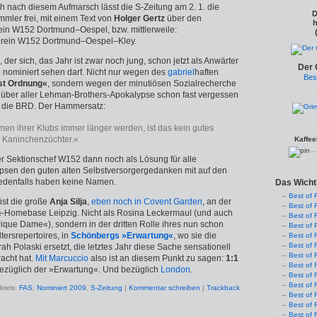
h nach diesem Aufmarsch lässt die S-Zeitung am 2. 1. die
D
mler frei, mit einem Text von
Holger Gertz
über den
h
ein W152 Dortmund–Oespel, bzw. mittlerweile:
erein W152 Dortmund–Oespel–Kley.
, der sich, das Jahr ist zwar noch jung, schon jetzt als Anwärter
Der 
9
nominiert sehen darf. Nicht nur wegen des
gabriel
haften
Bes
ist Ordnung«
, sondern wegen der minutiösen Sozialrecherche
s über aller Lehman-Brothers-Apokalypse schon fast vergessen
ar die BRD. Der Hammersatz:
n ihrer Klubs immer länger werden, ist das kein gutes
e Kaninchenzüchter.«
Kaffee
..
r Sektionschef W152 dann noch als Lösung für alle
psen den guten alten Selbstversorger­gedanken mit auf den
edenfalls haben keine Namen.
Das Wicht
Best of 
ist die große
Anja Silja
,
eben noch in Covent Garden
, an der
Best of 
r
-Homebase Leipzig. Nicht als Rosina Leckermaul (und auch
Best of 
»Pique Dame«), sondern in der dritten Rolle ihres nun schon
Best of 
tersrepertoires, in
Schönbergs »Erwartung«
, wo sie die
Best of 
Best of 
 Polaski ersetzt, die letztes Jahr diese Sache sensationell
Best of 
acht hat.
Mit Marcuccio
also ist an diesem Punkt zu sagen:
1:1
Best of 
züglich der »Erwartung«. Und bezüglich
London
.
Best of 
Best of 
reis:
FAS
,
Nominiert 2009
,
S-Zeitung
|
Kommentar schreiben
|
Trackback
Best of 
Best of 
Best of 