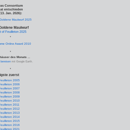
as Consortium
at entschieden
(13. Jan. 2026):
Goldene Maulwurf
t of Feuilleton 2025
*
*
häuser des Monats ...
.
bereisen
mit Google Earth.
*
igste zuerst
Feuilleton 2005
Feuilleton 2006
Feuilleton 2007
Feuilleton 2008
Feuilleton 2009
Feuilleton 2010
Feuilleton 2011
Feuilleton 2012
Feuilleton 2013
Feuilleton 2014
Feuilleton 2015
Feuilleton 2016
Feuilleton 2021