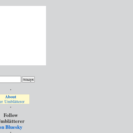
*
About
er Umblätterer
*
Follow
mblätterer
on Bluesky
*