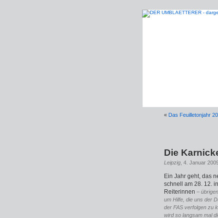
«
Das Feuilletonjahr 2
Die Karnick
Leipzig
, 4. Januar 200
Ein Jahr geht, das 
schnell am 28. 12. 
Reiterinnen
– übrigen
um Hilfe, die uns der 
der FAS verfolgen zu k
wird so langsam mal d