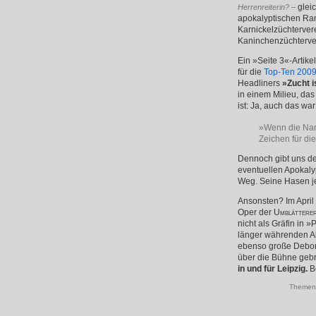
gleic
Herrenreiterin? –
apokalyptischen Ram
Karnickelzüchterver
Kaninchenzüchterv
Ein »Seite 3«-Artikel
für die
Top-Ten 200
Headliners
»Zucht 
in einem Milieu, da
ist: Ja, auch das w
»Wenn die Name
Zeichen für di
Dennoch gibt uns de
eventuellen Apokaly
Weg. Seine Hasen j
Ansonsten? Im April 
Oper der
Umblättere
nicht als Gräfin in 
länger währenden Al
ebenso große Deborah
über die Bühne gebr
in und für Leipzig.
Be
Themenk