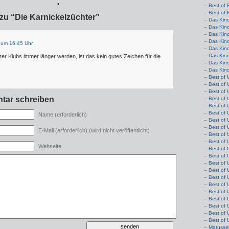
*
Best of 
Best of 
zu “Die Karnickelzüchter”
Das Kin
Das Kin
Das Kin
Das Kin
 um 16:45 Uhr
Das Kino
Das Kin
r Klubs immer länger werden, ist das kein gutes Zeichen für die
Das Kin
Das Kin
Best of 
Best of 
Best of 
tar schreiben
Best of 
Best of 
Best of 
Name (erforderlich)
Best of 
Best of 
E-Mail (erforderlich) (wird nicht veröffentlicht)
Best of 
Best of 
Webseite
Best of 
Best of 
Best of 
Best of 
Best of 
Best of 
Best of 
Best of 
Best of 
Best of 
Best of 
Matusse