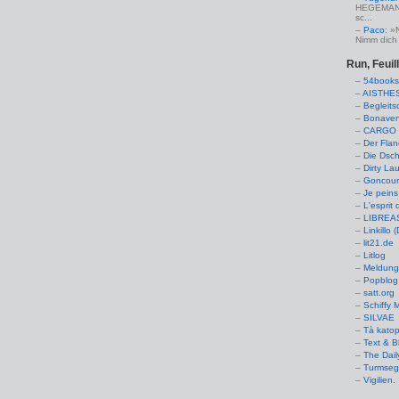
HEGEMANN:
sc...
Paco
: »
Nimm dich 
Run, Feuil
54books
AISTHE
Begleits
Bonaven
CARGO 
Der Flan
Die Dsch
Dirty La
Goncourt
Je peins
L'esprit 
LIBREAS.
Linkillo 
lit21.de
Litlog
Meldung
Popblog 
satt.org
Schiffy
SILVAE
Tà kato
Text & B
The Dail
Turmseg
Vigilien.