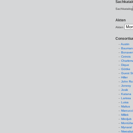
Sachkatal
Sachkatalog
Akten
Akten
Consorti
Austin
Baumans
Bonaven
Cetrois
Charlem
Dique
Göttke
Guest St
Hiller
John Ro
Jonesy
Josik
Katana
Larissa
Luisa
Maltus
Marcucc
Millek
Miroljub
Montúfa
Mynaral
Niwoaby