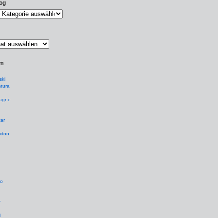
og
um
ki
tura
agne
ar
xton
io
r
l