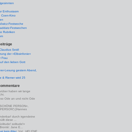
lgesinnten
ur Enthusiasm
e Coen-Kino
ten
kéwicz-Festwoche
-Raddatz-Festwochen
te Rubriken
um
eiträge
laudius Seidl
rung der »Elbsinfonie«
r Frau
uf den lieben Gott
rer-Lesung gestern Abend,
lle & Riemer wird 25
Kommentare
arüber haben wir lange
ht.
eso Ode an und nicht Ode
(»SCHÖNE PERSON«,
PERSON“) [Hannes
nderbar! durch irgendeine
llt diese ...
Solitude! solitude!«
 Brontë: Jane E...
t kein Alter
: Vgl.: HELENE