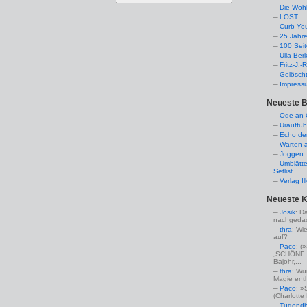
Die Woh
LOST
Curb Yo
25 Jahr
100 Sei
Ulla-Ber
Fritz-J.
Gelösch
Impress
Neueste B
Ode an C
Urauffüh
Echo de
Warten a
Joggen
Umblätte
Setlist
Verlag I
Neueste 
Josik
: D
nachgedac
thra
: Wi
auf?
Paco
: 
„SCHÖNE 
Bajohr,...
thra
: Wu
Magie enthü
Paco
: »
(Charlotte
Tugendha