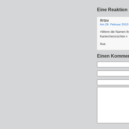
Eine Reaktion 
Xrtzu
Am 28. Februar 2010
»Wenn die Namen ihre
Kaninchenzüchter.«
Aua
Einen Kommen