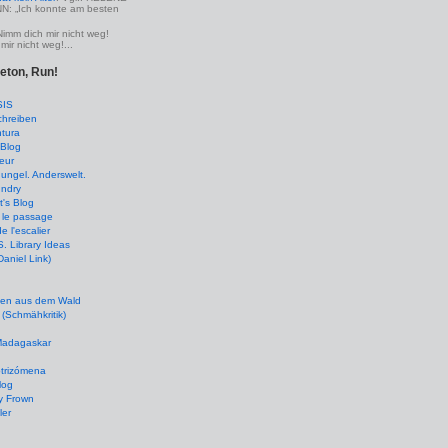
 „Ich konnte am besten
Nimm dich mir nicht weg!
mir nicht weg!...
leton, Run!
SIS
chreiben
tura
Blog
eur
ungel. Anderswelt.
undry
's Blog
 le passage
de l'escalier
 Library Ideas
(Daniel Link)
en aus dem Wald
(Schmähkritik)
 Madagaskar
ptrizómena
log
y Frown
ler