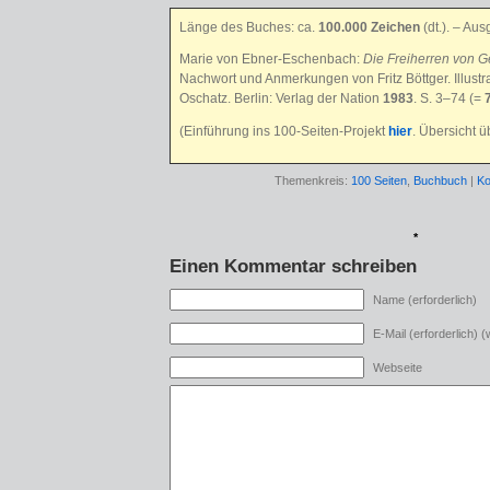
Länge des Buches: ca.
100.000 Zeichen
(dt.)
. – Aus
Marie von Ebner-Eschenbach:
Die Freiherren von G
Nachwort und Anmerkungen von Fritz Böttger. Illust
Oschatz. Berlin: Verlag der Nation
1983
. S. 3–74 (=
(Einführung ins 100-Seiten-Projekt
hier
. Übersicht 
Themenkreis:
100 Seiten
,
Buchbuch
|
Ko
*
Einen Kommentar schreiben
Name (erforderlich)
E-Mail (erforderlich) (w
Webseite