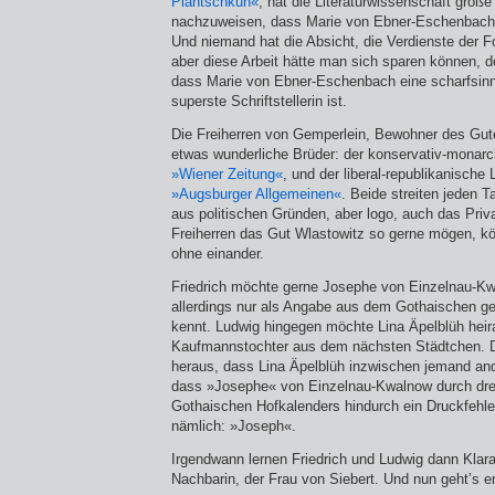
Plantschkuh«
, hat die Literaturwissenschaft gro
nachzuweisen, dass Marie von Ebner-Eschenbach 
Und niemand hat die Absicht, die Verdienste der 
aber diese Arbeit hätte man sich sparen können, de
dass Marie von Ebner-Eschenbach eine scharfsin
superste Schriftstellerin ist.
Die Freiherren von Gemperlein, Bewohner des Gut
etwas wunderliche Brüder: der konservativ-monarch
»Wiener Zeitung«
, und der liberal-republikanische
»Augsburger Allgemeinen«
. Beide streiten jeden T
aus politischen Gründen, aber logo, auch das Privat
Freiherren das Gut Wlastowitz so gerne mögen, kön
ohne einander.
Friedrich möchte gerne Josephe von Einzelnau-Kwa
allerdings nur als Angabe aus dem Gothaischen g
kennt. Ludwig hingegen möchte Lina Äpelblüh heir
Kaufmannstochter aus dem nächsten Städtchen. D
heraus, dass Lina Äpelblüh inzwischen jemand and
dass »Josephe« von Einzelnau-Kwalnow durch dre
Gothaischen Hofkalenders hindurch ein Druckfehler
nämlich: »Joseph«.
Irgendwann lernen Friedrich und Ludwig dann Klara
Nachbarin, der Frau von Siebert. Und nun geht’s er