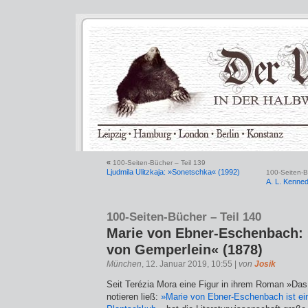
«
100-Seiten-Bücher – Teil 139
Ljudmila Ulitzkaja: »Sonetschka« (1992)
100-Seiten-B
A. L. Kenne
100-Seiten-Bücher – Teil 140
Marie von Ebner-Eschenbach: 
von Gemperlein« (1878)
München
, 12. Januar 2019, 10:55 |
von
Josik
Seit Terézia Mora eine Figur in ihrem Roman »Da
notieren ließ:
»Marie von Ebner-Eschenbach ist e