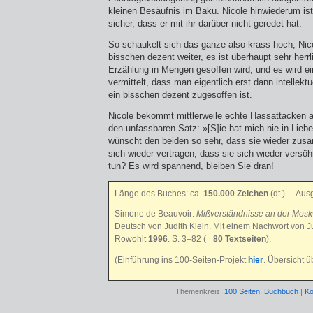
kleinen Besäufnis im Baku. Nicole hinwiederum ist
sicher, dass er mit ihr darüber nicht geredet hat.
So schaukelt sich das ganze also krass hoch, Nico
bisschen dezent weiter, es ist überhaupt sehr herrl
Erzählung in Mengen gesoffen wird, und es wird e
vermittelt, dass man eigentlich erst dann intellek
ein bisschen dezent zugesoffen ist.
Nicole bekommt mittlerweile echte Hassattacken a
den unfassbaren Satz: »[S]ie hat mich nie in Lieb
wünscht den beiden so sehr, dass sie wieder z
sich wieder vertragen, dass sie sich wieder vers
tun? Es wird spannend, bleiben Sie dran!
Länge des Buches: ca.
150.000 Zeichen
(dt.)
. – Aus
Simone de Beauvoir:
Mißverständnisse an der Mosk
Deutsch von Judith Klein. Mit einem Nachwort von Ju
Rowohlt
1996
. S. 3–82 (=
80 Textseiten
).
(Einführung ins 100-Seiten-Projekt
hier
. Übersicht 
Themenkreis:
100 Seiten
,
Buchbuch
|
Ko