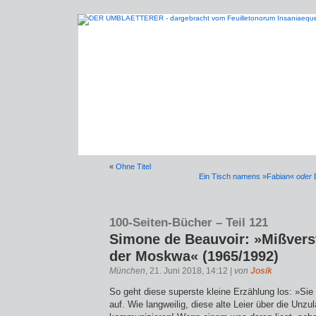
«
Ohne Titel
Ein Tisch namens »Fabian«
oder
D
100-Seiten-Bücher – Teil 121
Simone de Beauvoir: »Mißvers
der Moskwa« (1965/1992)
München
, 21. Juni 2018, 14:12 |
von
Josik
So geht diese superste kleine Erzählung los: »Sie
auf. Wie langweilig, diese alte Leier über die Unzul