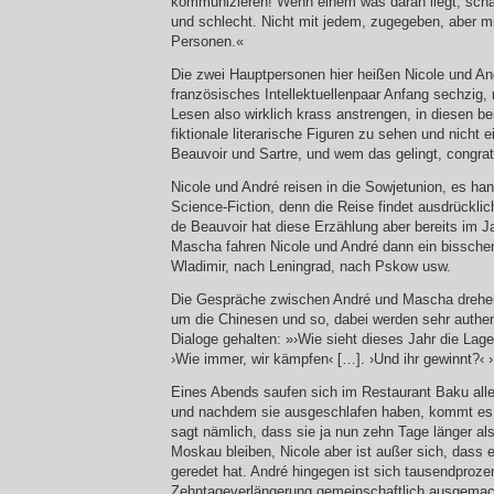
kommunizieren! Wenn einem was daran liegt, scha
und schlecht. Nicht mit jedem, zugegeben, aber mi
Personen.«
Die zwei Hauptpersonen hier heißen Nicole und An
französisches Intellektuellenpaar Anfang sechzig
Lesen also wirklich krass anstrengen, in diesen b
fiktionale literarische Figuren zu sehen und nicht 
Beauvoir und Sartre, und wem das gelingt, congrat
Nicole und André reisen in die Sowjetunion, es han
Science-Fiction, denn die Reise findet ausdrücklic
de Beauvoir hat diese Erzählung aber bereits im J
Mascha fahren Nicole und André dann ein bissche
Wladimir, nach Leningrad, nach Pskow usw.
Die Gespräche zwischen André und Mascha drehen 
um die Chinesen und so, dabei werden sehr authent
Dialoge gehalten: »›Wie sieht dieses Jahr die Lage
›Wie immer, wir kämpfen‹ […]. ›Und ihr gewinnt?‹
Eines Abends saufen sich im Restaurant Baku alle
und nachdem sie ausgeschlafen haben, kommt e
sagt nämlich, dass sie ja nun zehn Tage länger als
Moskau bleiben, Nicole aber ist außer sich, dass er
geredet hat. André hingegen ist sich tausendprozen
Zehntageverlängerung gemeinschaftlich ausgema