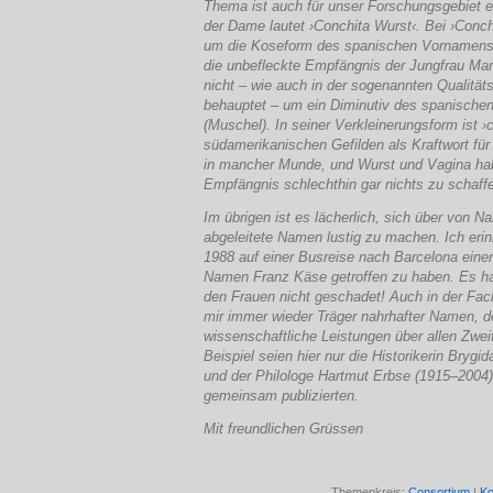
Thema ist auch für unser Forschungsgebiet 
der Dame lautet ›Conchita Wurst‹. Bei ›Conch
um die Koseform des spanischen Vornamens 
die unbefleckte Empfängnis der Jungfrau Ma
nicht – wie auch in der sogenannten Qualitäts
behauptet – um ein Diminutiv des spanische
(Muschel). In seiner Verklei­nerungsform ist ›
südamerikanischen Gefilden als Kraftwort für
in mancher Munde, und Wurst und Vagina hab
Empfängnis schlechthin gar nichts zu schaff
Im übrigen ist es lächerlich, sich über von N
abgeleitete Namen lustig zu machen. Ich erin
1988 auf einer Busreise nach Barcelona ein
Namen Franz Käse getroffen zu haben. Es ha
den Frauen nicht geschadet! Auch in der Fach
mir immer wieder Träger nahrhafter Namen, d
wissenschaftliche Leistungen über allen Zwei
Beispiel seien hier nur die Historikerin Brygi
und der Philologe Hartmut Erbse (1915–2004)
gemeinsam publizierten.
Mit freundlichen Grüssen
Themenkreis:
Consortium
|
Ko