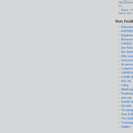
HEGEMANN:
sc...
Paco
: »
Nimm dich 
Run, Feuil
54books
AISTHE
Begleits
Bonaven
CARGO 
Der Flan
Die Dsch
Dirty La
Goncourt
Je peins
L'esprit 
LIBREAS.
Linkillo 
lit21.de
Litlog
Meldung
Popblog 
satt.org
Schiffy
SILVAE
Tà kato
Text & B
The Dail
Turmseg
Vigilien.