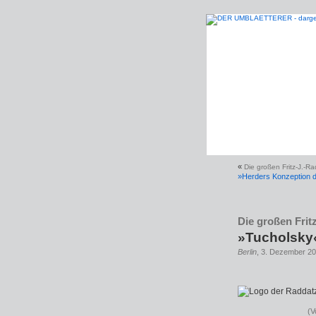
«
Die großen Fritz-J.-R
»Herders Konzeption de
Die großen Frit
»Tucholsky«
Berlin
, 3. Dezember 20
(V