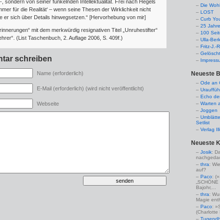
-, sondern von seiner funkelnden Intellektualität. Frei nach Hegels
Die Woh
mer für die Realität‘ – wenn seine Thesen der Wirklichkeit nicht
LOST
 er sich über Details hinwegsetzen.“ [Hervorhebung von mir]
Curb Yo
25 Jahr
rinnerungen“ mit dem merkwürdig resignativen Titel „Unruhestifter“
100 Sei
hrer“. (List Taschenbuch, 2. Auflage 2006, S. 409f.)
Ulla-Ber
Fritz-J.
Gelösch
tar schreiben
Impress
Neueste B
Name (erforderlich)
Ode an C
E-Mail (erforderlich) (wird nicht veröffentlicht)
Urauffüh
Echo de
Warten a
Webseite
Joggen
Umblätte
Setlist
Verlag I
Neueste 
Josik
: D
nachgedac
thra
: Wi
auf?
Paco
: 
„SCHÖNE 
Bajohr,...
thra
: Wu
Magie enthü
Paco
: »
(Charlotte
Tugendha