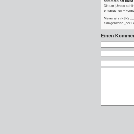
stimmten oft nicht
Diktum ‚Um so schlim
entsprachen – konnte
Mayer ist in FJRs „E
sinnigerweise „der Le
Einen Kommen