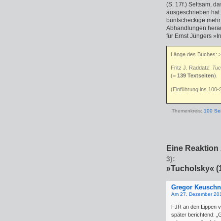
(S. 17f.) Seltsam, 
ausgeschrieben hat. H
buntscheckige mehrf
Abhandlungen heraus
für Ernst Jüngers »In
Länge des Buches: 
Fritz J. Raddatz:
Tuc
(=
139 Textseiten
).
(Einführung ins 100-
Themenkreis:
100 Se
Eine Reaktion 
3):
»Tucholsky« (
Gregor Keuschn
Am 27. Dezember 20
FJR an den Lippen v
später berichtend: 