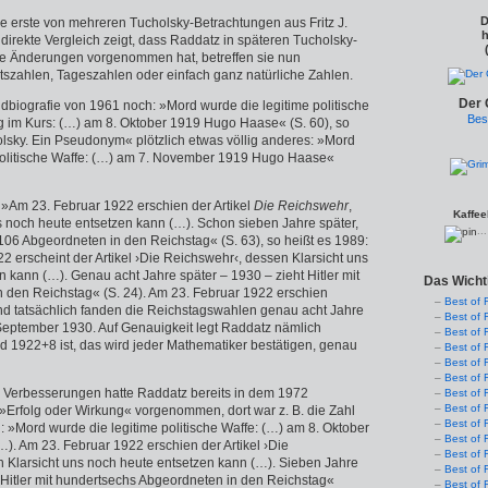
D
ie erste von mehreren Tucholsky-Betrachtungen aus Fritz J.
h
direkte Vergleich zeigt, dass Raddatz in späteren Tucholsky-
te Änderungen vorgenommen hat, betreffen sie nun
szahlen, Tageszahlen oder einfach ganz natürliche Zahlen.
Der 
ildbiografie von 1961 noch: »Mord wurde die legitime politische
Bes
lig im Kurs: (…) am 8. Oktober 1919 Hugo Haase« (S. 60), so
olsky. Ein Pseudonym« plötzlich etwas völlig anderes: »Mord
politische Waffe: (…) am 7. November 1919 Hugo Haase«
 »Am 23. Februar 1922 erschien der Artikel
Die Reichswehr
,
Kaffee
s noch heute entsetzen kann (…). Schon sieben Jahre später,
..
 106 Abgeordneten in den Reichstag« (S. 63), so heißt es 1989:
 erscheint der Artikel ›Die Reichswehr‹, dessen Klarsicht uns
 kann (…). Genau acht Jahre später – 1930 – zieht Hitler mit
Das Wicht
 den Reichstag« (S. 24). Am 23. Februar 1922 erschien
Best of 
und tatsächlich fanden die Reichstagswahlen genau acht Jahre
Best of 
. September 1930. Auf Genauigkeit legt Raddatz nämlich
Best of 
 1922+8 ist, das wird jeder Mathematiker bestätigen, genau
Best of 
Best of 
Best of 
e Verbesserungen hatte Raddatz bereits in dem 1972
Best of 
Best of 
Erfolg oder Wirkung« vorgenommen, dort war z. B. die Zahl
Best of 
 »Mord wurde die legitime politische Waffe: (…) am 8. Oktober
Best of 
. Am 23. Februar 1922 erschien der Artikel ›Die
Best of 
 Klarsicht uns noch heute entsetzen kann (…). Sieben Jahre
Best of 
 Hitler mit hundertsechs Abgeordneten in den Reichstag«
Best of 