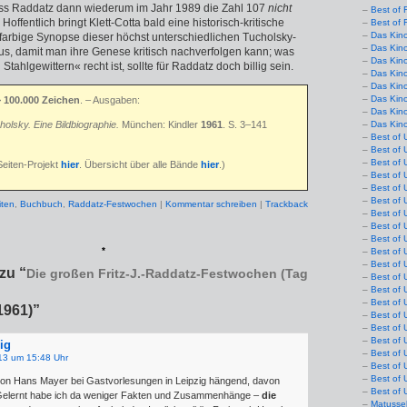
dass Raddatz dann wiederum im Jahr 1989 die Zahl 107
nicht
Best of 
offentlich bringt Klett-Cotta bald eine historisch-kritische
Best of 
Das Kin
arbige Synopse dieser höchst unterschiedlichen Tucholsky-
Das Kin
, damit man ihre Genese kritisch nachverfolgen kann; was
Das Kin
 Stahlgewittern« recht ist, sollte für Raddatz doch billig sein.
Das Kin
Das Kino
Das Kin
>
100.000 Zeichen
. – Ausgaben:
Das Kin
holsky. Eine Bildbiographie.
München: Kindler
1961
. S. 3–141
Das Kin
Best of 
Best of 
Best of 
Seiten-Projekt
hier
. Übersicht über alle Bände
hier
.)
Best of 
Best of 
Best of 
iten
,
Buchbuch
,
Raddatz-Festwochen
|
Kommentar schreiben
|
Trackback
Best of 
Best of 
Best of 
*
Best of 
Best of 
zu “
Die großen Fritz-J.-Raddatz-Festwochen (Tag
Best of 
Best of 
Best of 
1961)”
Best of 
Best of 
Best of 
ig
Best of 
13 um 15:48 Uhr
Best of 
Best of 
on Hans Mayer bei Gastvorlesungen in Leipzig hängend, davon
Best of 
„Gelernt habe ich da weniger Fakten und Zusammenhänge –
die
Matusse