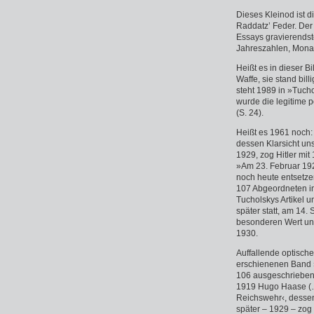
Dieses Kleinod ist d
Raddatz’ Feder. Der 
Essays gravierends
Jahreszahlen, Monat
Heißt es in dieser B
Waffe, sie stand bil
steht 1989 in »Tuch
wurde die legitime 
(S. 24).
Heißt es 1961 noch:
dessen Klarsicht un
1929, zog Hitler mit
»Am 23. Februar 1922
noch heute entsetzen
107 Abgeordneten in
Tucholskys Artikel 
später statt, am 14
besonderen Wert und
1930.
Auffallende optisch
erschienenen Band »
106 ausgeschrieben:
1919 Hugo Haase (…)
Reichswehr‹, dessen
später – 1929 – zog