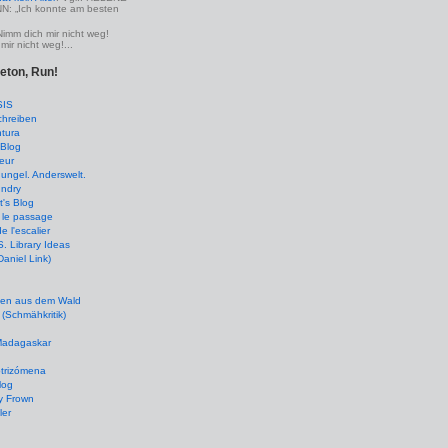
 „Ich konnte am besten
Nimm dich mir nicht weg!
mir nicht weg!...
leton, Run!
SIS
chreiben
tura
Blog
eur
ungel. Anderswelt.
undry
's Blog
 le passage
de l'escalier
 Library Ideas
(Daniel Link)
en aus dem Wald
(Schmähkritik)
 Madagaskar
ptrizómena
log
y Frown
ler