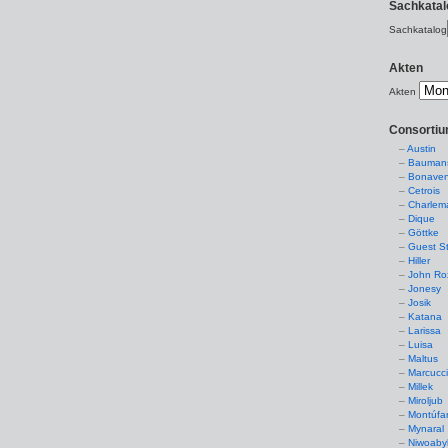
Sachkatal
Sachkatalog
Akten
Akten
Consorti
Austin
Baumans
Bonaven
Cetrois
Charlem
Dique
Göttke
Guest St
Hiller
John Ro
Jonesy
Josik
Katana
Larissa
Luisa
Maltus
Marcucc
Millek
Miroljub
Montúfa
Mynaral
Niwoaby