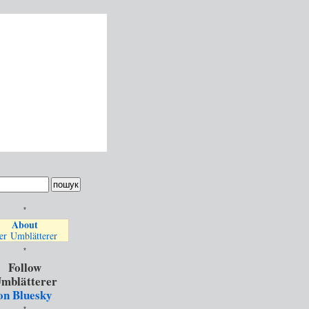
*
About
er Umblätterer
*
Follow
mblätterer
on Bluesky
*