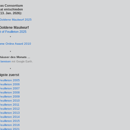
as Consortium
at entschieden
(13. Jan. 2026):
Goldene Maulwurf
t of Feuilleton 2025
*
*
häuser des Monats ...
.
bereisen
mit Google Earth.
*
igste zuerst
Feuilleton 2005
Feuilleton 2006
Feuilleton 2007
Feuilleton 2008
Feuilleton 2009
Feuilleton 2010
Feuilleton 2011
Feuilleton 2012
Feuilleton 2013
Feuilleton 2014
Feuilleton 2015
Feuilleton 2016
Feuilleton 2021