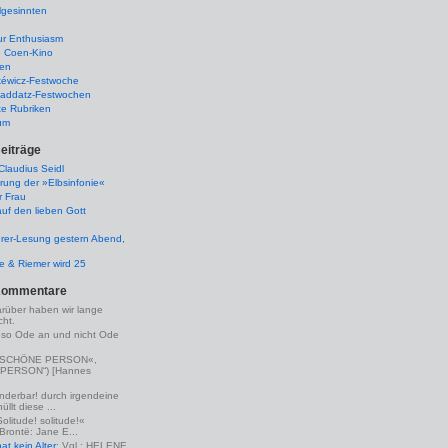
lgesinnten
ur Enthusiasm
e Coen-Kino
ten
kéwicz-Festwoche
-Raddatz-Festwochen
te Rubriken
um
eiträge
laudius Seidl
rung der »Elbsinfonie«
r Frau
uf den lieben Gott
rer-Lesung gestern Abend,
lle & Riemer wird 25
Kommentare
arüber haben wir lange
ht.
eso Ode an und nicht Ode
(»SCHÖNE PERSON«,
PERSON“) [Hannes
nderbar! durch irgendeine
llt diese ...
Solitude! solitude!«
 Brontë: Jane E...
t kein Alter
: Vgl.: HELENE