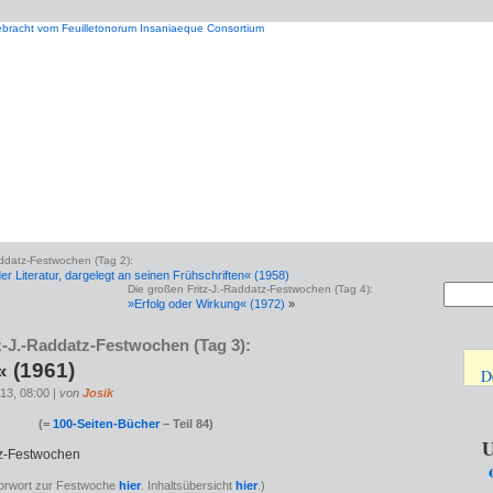
addatz-Festwochen (Tag 2):
r Literatur, dargelegt an seinen Frühschriften« (1958)
Die großen Fritz-J.-Raddatz-Festwochen (Tag 4):
»Erfolg oder Wirkung« (1972)
»
z-J.-Raddatz-Festwochen (Tag 3):
 (1961)
D
13, 08:00 |
von
Josik
(=
100-Seiten-Bücher
– Teil 84)
U
orwort zur Festwoche
hier
. Inhaltsübersicht
hier
.)