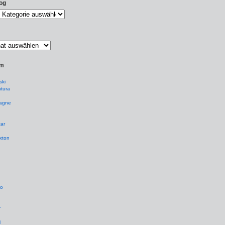
og
um
ki
tura
agne
ar
xton
io
r
l