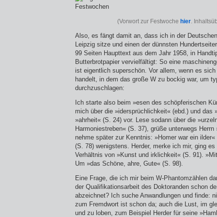
(Vorwort zur Festwoche
hier
. Inhaltsü
Also, es fängt damit an, dass ich in der Deutschen
Leipzig sitze und einen der dünnsten Hundertseiter 
99 Seiten Haupttext aus dem Jahr 1958, in Handti
Butterbrotpapier vervielfältigt: So eine maschineng
ist eigentlich superschön. Vor allem, wenn es sic
handelt, in dem das große W zu bockig war, um ty
durchzuschlagen:
Ich starte also beim »esen des schöpferischen Küns
mich über die »idersprüchlichkeit« (ebd.) und das »i
»ahrheit« (S. 24) vor. Lese sodann über die »urzel
Harmoniestreben« (S. 37), grüße unterwegs Herrn 
nehme später zur Kenntnis: »Homer war ein ilder« 
(S. 78) wenigstens. Herder, merke ich mir, ging es
Verhältnis von »Kunst und irklichkeit« (S. 91). »Mi
Um »das Schöne, ahre, Gute« (S. 98).
Eine Frage, die ich mir beim W-Phantomzählen dan
der Qualifikationsarbeit des Doktoranden schon der
abzeichnet? Ich suche Anwandlungen und finde: nic
zum Fremdwort ist schon da; auch die Lust, im g
und zu loben, zum Beispiel Herder für seine »Ham