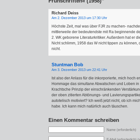
Frühschriften« (1958)”
Richard Deiss
Am 2. Dezember 2013 um 17:30 Uhr
Höchste Zeit, mal was über FJR zu machen- nachde
mittlerweile der bedeutendste mit Ra beginnende d
2. WK geborene Literaturkritiker. Außerdem hat er d
Nicht schlimm, 1958 das W nicht tippen zu können,
nicht.
Stuntman Bob
Am 3. Dezember 2013 um 22:41 Uhr
Ist also der Anlass für die inkorporierte, mich hoch 
Hommage das simultane Abwatschen und Loben in d
Krachtsche Prinzip der einschränkenden Verstärkung 
der oben zitierten Abtönungs- und Lavierungspartike
autotelisch motiviert? Ich weiß jetzt nicht, ob ich mi
habe. Ich kann mich natürlich auch täuschen.
Einen Kommentar schreiben
Name (erforderlich)
E-Mail (erforderlich) (w