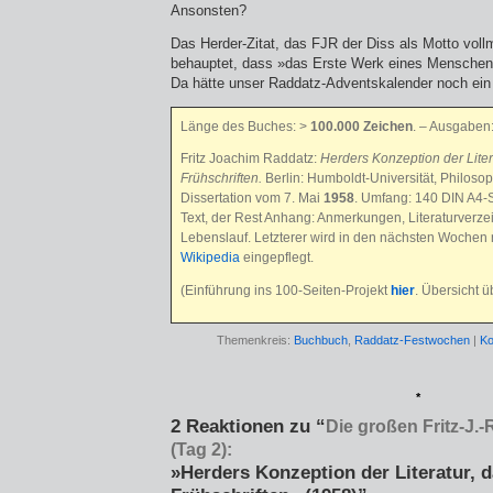
Ansonsten?
Das Herder-Zitat, das FJR der Diss als Motto vollm
behauptet, dass »das Erste Werk eines Menschen 
Da hätte unser Raddatz-Adventskalender noch ei
Länge des Buches: >
100.000 Zeichen
. – Ausgaben
Fritz Joachim Raddatz:
Herders Konzeption der Liter
Frühschriften.
Berlin: Humboldt-Universität, Philosop
Dissertation vom 7. Mai
1958
. Umfang: 140 DIN A4-S
Text, der Rest Anhang: Anmerkungen, Literaturverzei
Lebenslauf. Letzterer wird in den nächsten Wochen
Wikipedia
eingepflegt.
(Einführung ins 100-Seiten-Projekt
hier
. Übersicht 
Themenkreis:
Buchbuch
,
Raddatz-Festwochen
|
Ko
*
2 Reaktionen zu “
Die großen Fritz-J
(Tag 2):
»Herders Konzeption der Literatur, d