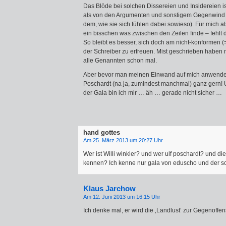
Das Blöde bei solchen Dissereien und Insidereien ist
als von den Argumenten und sonstigem Gegenwind 
dem, wie sie sich fühlen dabei sowieso). Für mich a
ein bisschen was zwischen den Zeilen finde – fehlt
So bleibt es besser, sich doch am nicht-konformen (=
der Schreiber zu erfreuen. Mist geschrieben haben
alle Genannten schon mal.
Aber bevor man meinen Einwand auf mich anwendet:
Poschardt (na ja, zumindest manchmal) ganz gern!
der Gala bin ich mir … äh … gerade nicht sicher …
hand gottes
Am 25. März 2013 um 20:27 Uhr
Wer ist Willi winkler? und wer ulf poschardt? und d
kennen? Ich kenne nur gala von eduscho und der sc
Klaus Jarchow
Am 12. Juni 2013 um 16:15 Uhr
Ich denke mal, er wird die ‚Landlust‘ zur Gegenoffe