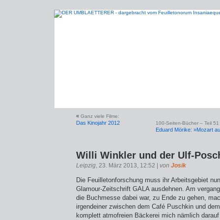
«
Ganz viele Filme:
Das Kinojahr 2012
100-Seiten-Bücher – Teil 51
Eduard Mörike: »Mozart au
Willi Winkler und der Ulf-Pos
Leipzig
, 23. März 2013, 12:52 |
von
Josik
Die Feuilletonforschung muss ihr Arbeitsgebiet nu
Glamour-Zeitschrift GALA ausdehnen. Am vergang
die Buchmesse dabei war, zu Ende zu gehen, mac
irgendeiner zwischen dem Café Puschkin und dem 
komplett atmofreien Bäckerei mich nämlich dara