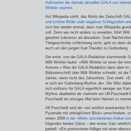
Aufmacher der damals aktuellen GALA von niemand
Winkler stammt
.
Auf Wikipedia steht, das Motto der Zeitschrift GA
und schöne Bilder statt negativer Schlagzeilen un
sich hier wieder einmal, dass man Wikipedia grund
soll. Denn wie nicht anders zu erwarten, führt Will
gewohnt subversiv ad absurdum. Gute Nachrichten 
Titelgeschichte schlichtweg nicht, geht es darin d
auch um den jungen Karl-Theodor zu Guttenberg.
Der erste, von der GALA-Redaktion stammende Sa
Willi Winkler lautet: »Willi Winkler ist einer der 
Autoren.« Was die GALA-Redaktion dann aber im z
Bildunterschrift über Willi Winkler schreibt, ist d
Jahres, wenn nicht des Jahrzehnts. Dort steht: »E
er sich am Guttenberg-Mythos ab«. Der Witz dabei 
sich exklusiv für GALA eigentlich weniger am Karl
Mythos abarbeitet als vielmehr am Ulf-Poschardt-M
Poschardt ein einziges Mal beim Namen zu nenne
Ulf Poschardt wird als »ein amtlich anerkannter Er
Pyramide mit untrüglichem Blick« umschrieben, und 
einem 2009
in der »Welt« erschienenen Artikel vo
folgenden beiden Sätze – den ersten Satz wörtlich
partiell: »Ein promovierter Adliger mit einer ebenso