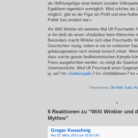
als Hoffnungsfigur einer betont sozialen Volksparte
Egalitären eigentlich unmöglich. Wird solches als 
möglich, gibt es der Figur ein Profil und eine Authe
Politik fast erodiert war.«
Als Willi Winkler ein weiteres Mal Ulf Poschardt
er ihn bloß als einen »Analytiker beim Abhorchen d
Besonders macht Winkler sich über Poschardts W
Geschichte« lustig, indem er sie im vorletzten Sat
gehässigerweise noch einmal ironisch zitiert. Wen
dass solche genuin feuilletonistischen Kämpfe künf
Press ausgefochten werden, so steigt die Spannung
Unermessliche: Wird Ulf Poschardt einen Gegenang
ja, wo? Im
»Gartenspaß«
? Im »Umblätterer«? Im
Themenkreis:
Die Welt
,
Gala
|
Ko
*
6 Reaktionen zu “Willi Winkler und d
Mythos”
Gregor Keuschnig
Am 23. März 2013 um 16:02 Uhr