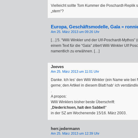
Vielleicht sollte Tom Kummer die Poschardt-Replik s
„stern“?
Europa, Geschäftsmodelle, Gala » ronn
Am 25. März 2013 um 09:26 Uhr
[…] 5. “Willi Winkler und der Ulf-Poschardt-Mythos” (
einem Text für die “Gala” zitiert Willi Winkler Ulf Po
namentlich zu erwähnen. […]
Jeeves
Am 25. März 2013 um 11:01 Uhr
Danke. Ich les‘ den Willi Winkler (ein Name wie bei 
gerne; den Artikel in diesem Blatt hab‘ ich verständ
.
A propos:
Willi Winklers bisher beste Überschrift:
„
Diederichsen, halt den Sabbel!
“
in der SZ am Wochenende 15/16. März 2003.
herr.jedermann
Am 25. März 2013 um 12:39 Uhr