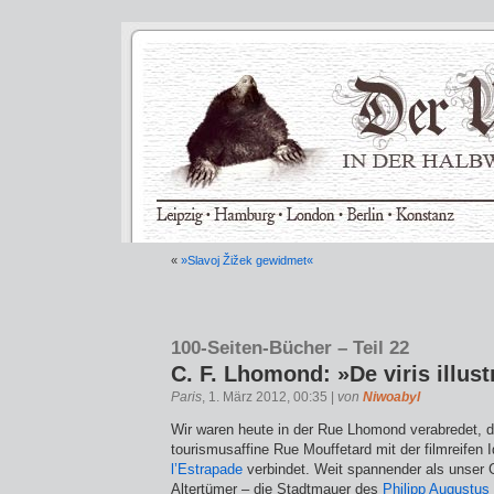
«
»Slavoj Žižek gewidmet«
100-Seiten-Bücher – Teil 22
C. F. Lhomond: »De viris illust
Paris
, 1. März 2012, 00:35 |
von
Niwoabyl
Wir waren heute in der Rue Lhomond verabredet, d
tourismusaffine Rue Mouffetard mit der filmreifen 
l’Estrapade
verbindet. Weit spannender als unser G
Altertümer – die Stadtmauer des
Philipp Augustus