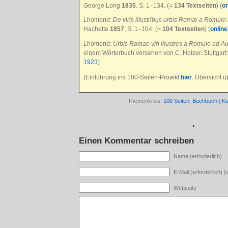
George Long
1835
. S. 1–134. (=
134 Textseiten
) (
on
Lhomond:
De viris illustribus urbis Romæ a Romul
Hachette
1857
. S. 1–104. (=
104 Textseiten
) (
online
Lhomond:
Urbis Romae viri illustres a Romulo ad A
einem Wörterbuch versehen von C. Holzer. Stuttgart
1923
)
(Einführung ins 100-Seiten-Projekt
hier
. Übersicht 
Themenkreis:
100 Seiten
,
Buchbuch
|
Ko
*
Einen Kommentar schreiben
Name (erforderlich)
E-Mail (erforderlich) (w
Webseite