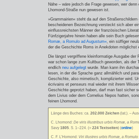
Nähe – wäre jedoch die Frage gewesen, wer denn
Lhomond-Straße nun gewesen ist.
»Grammairien« steht da auf den Straßenschildern 
bescheidenen Bezeichnung versteckt sich aber eine
einflussreichsten Männer der französischen Literat
Fünfzigerjahre hinein haben alle sein Buch gelese
Romæ, a Romulo ad Augustum«
, ein süffiger neul
der die Geschichte Roms in Anekdoten möglichst e
Die längst vergriffene kleinformatige Ausgabe der
war schon lange zum Kultbuch geworden, als der T
endlich
neu aufgelegt
wurde. Man kann ihn durchau
lesen, in der die Sprache ganz allmählich und para
Geschichte, also mimetisch, komplizierter wird. 
écrivains et penseurs mal wieder mit ihrem Wisse
Geschichte geprotzt haben, darf man fast sicher s
dem Livius oder dem Cornelius Nepos hatten, son
feinen Lhomond.
Länge des Buches: ca.
202.000 Zeichen
(lat.). – Au
C. Lhomond:
De viris illustribus urbis Romæ, a Ro
Savy
1805
. S. 1–224. (=
224 Textseiten
) (
online
)
C. F. L’Homond:
Viri illustres urbis Romæ, a Romul