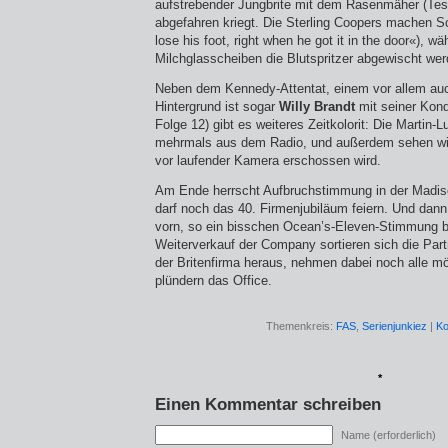
aufstrebender Jungbrite mit dem Rasenmäher (Test
abgefahren kriegt. Die Sterling Coopers machen S
lose his foot, right when he got it in the door«), w
Milchglasscheiben die Blutspritzer abgewischt wer
Neben dem Kennedy-Attentat, einem vor allem auc
Hintergrund ist sogar
Willy Brandt
mit seiner Kon
Folge 12) gibt es weiteres Zeitkolorit: Die Martin
mehrmals aus dem Radio, und außerdem sehen wi
vor laufender Kamera erschossen wird.
Am Ende herrscht Aufbruchstimmung in der Madis
darf noch das 40. Firmenjubiläum feiern. Und dann
vorn, so ein bisschen Ocean’s-Eleven-Stimmung b
Weiterverkauf der Company sortieren sich die Part
der Britenfirma heraus, nehmen dabei noch alle m
plündern das Office.
Themenkreis:
FAS
,
Serienjunkiez
|
Ko
*
Einen Kommentar schreiben
Name (erforderlich)