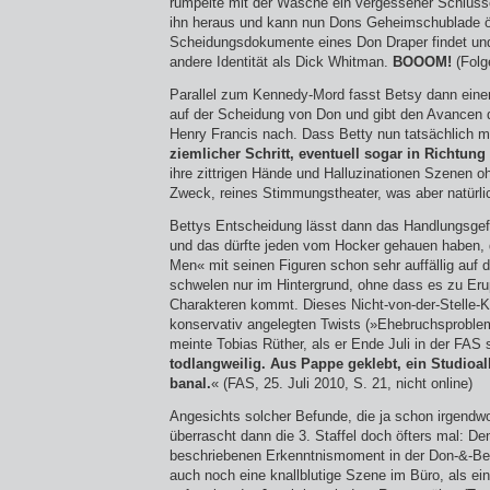
rumpelte mit der Wäsche ein vergessener Schlüssel
ihn heraus und kann nun Dons Geheimschublade öf
Scheidungsdokumente eines Don Draper findet un
andere Identität als Dick Whitman.
BOOOM!
(Folg
Parallel zum Kennedy-Mord fasst Betsy dann eine
auf der Scheidung von Don und gibt den Avancen d
Henry Francis nach. Dass Betty nun tatsächlich m
ziemlicher Schritt, eventuell sogar in Richtun
ihre zittrigen Hände und Halluzinationen Szenen 
Zweck, reines Stimmungstheater, was aber natürlic
Bettys Entscheidung lässt dann das Handlungsgefü
und das dürfte jeden vom Hocker gehauen haben, d
Men« mit seinen Figuren schon sehr auffällig auf d
schwelen nur im Hintergrund, ohne dass es zu Er
Charakteren kommt. Dieses Nicht-von-der-Stelle-
konservativ angelegten Twists (»Ehebruchs­proble
meinte Tobias Rüther, als er Ende Juli in der FAS 
todlangweilig. Aus Pappe geklebt, ein Studioal
banal.
« (FAS, 25. Juli 2010, S. 21, nicht online)
Angesichts solcher Befunde, die ja schon irgendwo
überrascht dann die 3. Staffel doch öfters mal: 
beschriebenen Erkenntnismoment in der Don-&-Be
auch noch eine knallblutige Szene im Büro, als ein