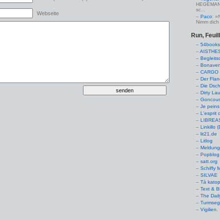
HEGEMANN:
sc...
Webseite
Paco
: »
Nimm dich 
Run, Feuil
54books
AISTHE
Begleits
Bonaven
CARGO 
Der Flan
Die Dsch
Dirty La
Goncourt
Je peins
L'esprit 
LIBREAS.
Linkillo 
lit21.de
Litlog
Meldung
Popblog 
satt.org
Schiffy
SILVAE
Tà kato
Text & B
The Dail
Turmseg
Vigilien.