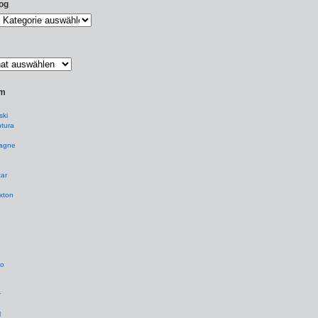
og
um
ki
tura
agne
ar
xton
io
r
l