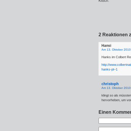
Kitsch.
2 Reaktionen z
Hansi
Am 13. Oktober 2010
Hanks im Colbert Rep
http://www.colbertn
hanks-pt–1
christoph
Am 13. Oktober 2010
klingt so als müsste
hervorheben, um von 
Einen Kommen