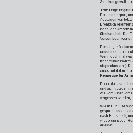
Strecken gewollt und
Jede Folge beginnt
Dokumentarpart, um 
Aussagen von letzten
Drehbuch orientiert
ist bei der Umsetzun
überkanditelt. Die 
Versen beantwortet.
Der zeitgenössische 
ungehinderten Landu
Wenn doch mal was p
Kriegsfilmversatzstü
abgeschossen (»Did 
eines getöteten Japa
Remarque für Arm
Dann gibt es noch de
und sich trotzdem fr
wie vom Vater vorhe
vergessen werden, sc
Wie in Clint Eastwo
gesplittet, indem e
nach Hause soll, u
wiederum ist der Hö
erleidet.