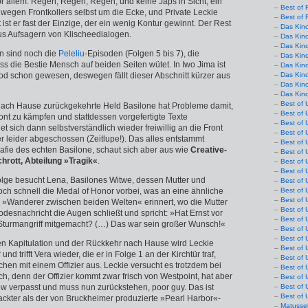
or allem: Regen, Regen, Regen, und keine Japs in Sicht, ein
Best of 
 wegen Frontkollers selbst um die Ecke, und Private Leckie
Best of 
 ist er fast der Einzige, der ein wenig Kontur gewinnt. Der Rest
Das Kin
us Aufsagern von Klischeedialogen.
Das Kin
Das Kin
n sind noch die
Peleliu
-Episoden (Folgen 5 bis 7), die
Das Kin
s die Bestie Mensch auf beiden Seiten wütet. In Iwo Jima ist
Das Kino
ood schon gewesen, deswegen fällt dieser Abschnitt kürzer aus
Das Kin
Das Kin
Das Kin
Best of 
 nach Hause zurückgekehrte Held Basilone hat Probleme damit,
Best of 
ont zu kämpfen und stattdessen vorgefertigte Texte
Best of 
t sich dann selbstverständlich wieder freiwillig an die Front
Best of 
er leider abgeschossen (Zeitlupe!). Das alles entstammt
Best of 
rafie des echten Basilone, schaut sich aber aus wie
Creative-
Best of 
hrott, Abteilung »Tragik«
.
Best of 
Best of 
Folge besucht Lena, Basilones Witwe, dessen Mutter und
Best of 
och schnell die Medal of Honor vorbei, was an eine ähnliche
Best of 
Best of 
x‘ »Wanderer zwischen beiden Welten« erinnert, wo die Mutter
Best of 
desnachricht die Augen schließt und spricht: »Hat Ernst vor
Best of 
Sturmangriff mitgemacht? (…) Das war sein großer Wunsch!«
Best of 
Best of 
n Kapitulation und der Rückkehr nach Hause wird Leckie
Best of 
und trifft Vera wieder, die er in Folge 1 an der Kirchtür traf,
Best of 
chen mit einem Offizier aus. Leckie versucht es trotzdem bei
Best of 
uch, denn der Offizier kommt zwar frisch von Westpoint, hat aber
Best of 
w verpasst und muss nun zurückstehen, poor guy. Das ist
Best of 
Best of 
ackter als der von Bruckheimer produzierte »Pearl Harbor«-
Matusse