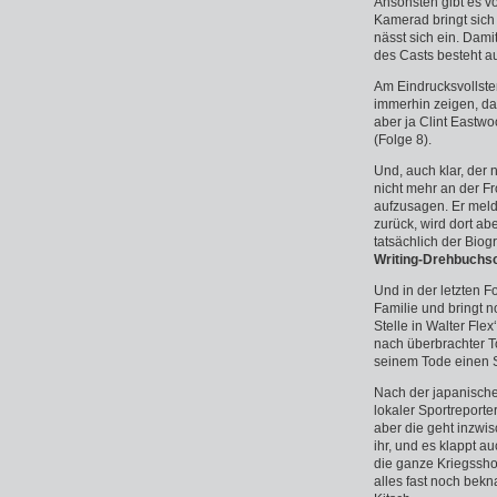
Ansonsten gibt es v
Kamerad bringt sich
nässt sich ein. Damit
des Casts besteht a
Am Eindrucksvollste
immerhin zeigen, das
aber ja Clint Eastw
(Folge 8).
Und, auch klar, der
nicht mehr an der Fr
aufzusagen. Er melde
zurück, wird dort ab
tatsächlich der Biog
Writing-Drehbuchsc
Und in der letzten 
Familie und bringt n
Stelle in Walter Fle
nach überbrachter To
seinem Tode einen 
Nach der japanische
lokaler Sportreporter 
aber die geht inzwis
ihr, und es klappt a
die ganze Kriegssho
alles fast noch bekn