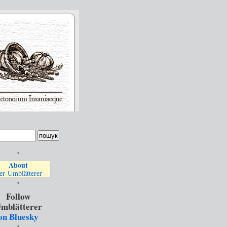
*
About
er Umblätterer
*
Follow
mblätterer
on Bluesky
*