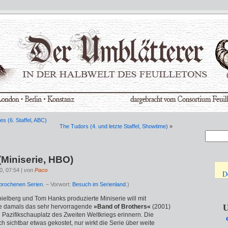
s (6. Staffel, ABC)
The Tudors (4. und letzte Staffel, Showtime)
»
(Miniserie, HBO)
0, 07:54 |
von
Paco
D
sprochenen Serien.
– Vorwort:
Besuch im Serienland.
)
ielberg und Tom Hanks produzierte Miniserie will mit
U
ie damals das sehr hervorragende
»Band of Brothers«
(2001)
Pazifikschauplatz des Zweiten Weltkriegs erinnern. Die
h sichtbar etwas gekostet, nur wirkt die Serie über weite