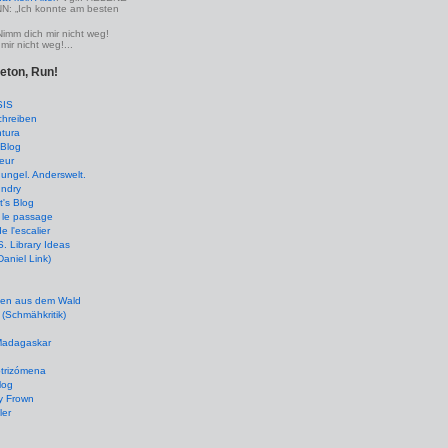
 „Ich konnte am besten
Nimm dich mir nicht weg!
mir nicht weg!...
leton, Run!
SIS
chreiben
tura
Blog
eur
ungel. Anderswelt.
undry
's Blog
 le passage
de l'escalier
 Library Ideas
(Daniel Link)
en aus dem Wald
(Schmähkritik)
 Madagaskar
ptrizómena
log
y Frown
ler