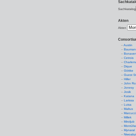
Sachkatal
Sachkatalog
Akten
Akten
Consorti
Austin
Baumans
Bonaven
Cetrois
Charlem
Dique
Göttke
Guest St
Hiller
John Ro
Jonesy
Josik
Katana
Larissa
Luisa
Maltus
Marcucc
Millek
Miroljub
Montúfa
Mynaral
Niwoaby