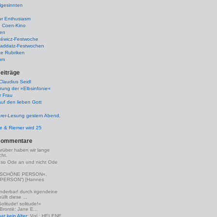
lgesinnten
ur Enthusiasm
e Coen-Kino
ten
kéwicz-Festwoche
-Raddatz-Festwochen
te Rubriken
um
eiträge
laudius Seidl
rung der »Elbsinfonie«
r Frau
uf den lieben Gott
rer-Lesung gestern Abend,
lle & Riemer wird 25
Kommentare
arüber haben wir lange
ht.
eso Ode an und nicht Ode
(»SCHÖNE PERSON«,
PERSON“) [Hannes
nderbar! durch irgendeine
llt diese ...
Solitude! solitude!«
 Brontë: Jane E...
t kein Alter
: Vgl.: HELENE