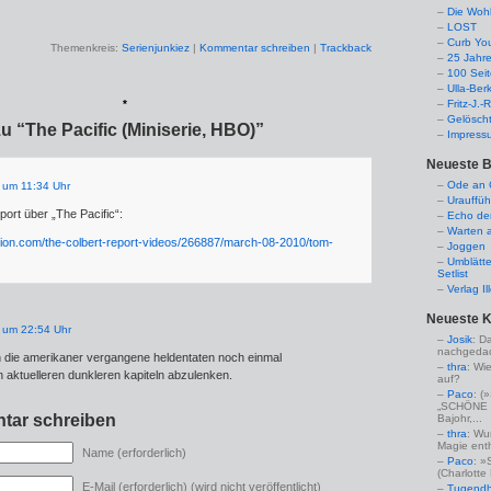
Die Woh
LOST
Curb Yo
Themenkreis:
Serienjunkiez
|
Kommentar schreiben
|
Trackback
25 Jahr
100 Sei
Ulla-Ber
*
Fritz-J.
Gelösch
u “The Pacific (Miniserie, HBO)”
Impress
Neueste B
Ode an C
 um 11:34 Uhr
Urauffüh
ort über „The Pacific“:
Echo de
Warten a
ation.com/the-colbert-report-videos/266887/march-08-2010/tom-
Joggen
Umblätte
Setlist
Verlag I
Neueste 
 um 22:54 Uhr
Josik
: D
nachgedac
n die amerikaner vergangene heldentaten noch einmal
thra
: Wi
aktuelleren dunkleren kapiteln abzulenken.
auf?
Paco
: 
„SCHÖNE 
tar schreiben
Bajohr,...
thra
: Wu
Magie enthü
Name (erforderlich)
Paco
: »
(Charlotte
E-Mail (erforderlich) (wird nicht veröffentlicht)
Tugendha