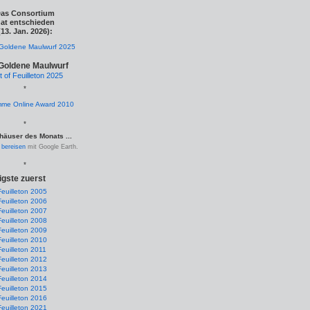
as Consortium
at entschieden
(13. Jan. 2026):
Goldene Maulwurf
t of Feuilleton 2025
*
*
häuser des Monats ...
.
bereisen
mit Google Earth.
*
igste zuerst
Feuilleton 2005
Feuilleton 2006
Feuilleton 2007
Feuilleton 2008
Feuilleton 2009
Feuilleton 2010
Feuilleton 2011
Feuilleton 2012
Feuilleton 2013
Feuilleton 2014
Feuilleton 2015
Feuilleton 2016
Feuilleton 2021