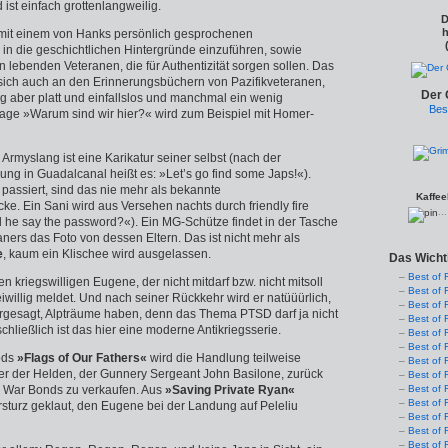
 ist einfach grottenlangweilig.
D
h
 mit einem von Hanks persönlich gesprochenen
in die geschichtlichen Hintergründe einzuführen, sowie
 lebenden Veteranen, die für Authentizität sorgen sollen. Das
 sich auch an den Erinnerungsbüchern von Pazifikveteranen,
Der 
g aber platt und einfallslos und manchmal ein wenig
Bes
Frage »Warum sind wir hier?« wird zum Beispiel mit Homer-
Armyslang ist eine Karikatur seiner selbst (nach der
ng in Guadalcanal heißt es: »Let’s go find some Japs!«).
assiert, sind das nie mehr als bekannte
Kaffee
cke. Ein Sani wird aus Versehen nachts durch friendly fire
..
he say the password?«). Ein MG-Schütze findet in der Tasche
ners das Foto von dessen Eltern. Das ist nicht mehr als
e
, kaum ein Klischee wird ausgelassen.
Das Wicht
Best of 
n kriegswilligen Eugene, der nicht mitdarf bzw. nicht mitsoll
Best of 
eiwillig meldet. Und nach seiner Rückkehr wird er natüüürlich,
Best of 
rgesagt, Alpträume haben, denn das Thema PTSD darf ja nicht
Best of 
hließlich ist das hier eine moderne Antikriegsserie.
Best of 
Best of 
ods
»Flags of Our Fathers«
wird die Handlung teilweise
Best of 
iner der Helden, der Gunnery Sergeant John Basilone, zurück
Best of 
m War Bonds zu verkaufen. Aus
»Saving Private Ryan«
Best of 
Best of 
rsturz geklaut, den Eugene bei der Landung auf Peleliu
Best of 
Best of 
Best of 