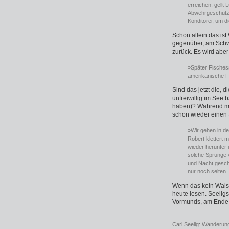
erreichen, gell
Abwehrgeschütze 
Konditorei, um 
Schon allein das ist 
gegenüber, am Schwe
zurück. Es wird aber
»Später Fisches
amerikanische Fli
Sind das jetzt die, 
unfreiwillig im See 
haben)? Während man
schon wieder einen 
»Wir gehen in de
Robert klettert 
wieder herunter 
solche Sprünge v
und Nacht gesch
nur noch selten.
Wenn das kein Walser
heute lesen. Seeli
Vormunds, am Ende s
______
Carl Seelig: Wanderung