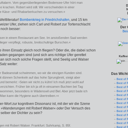
t Luftalarm. Vom gegenüberliegenden Bodensee-Ufer hört man
D
krachen. Robert wird still. Wir verschwinden in einer
h
die Käse- und Rhabarberkuchen zu versuchen.«
Weltliteratur!
Bombenkrieg in Friedrichshafen
, und 15 km
izer Ufer, ziehen sich Carl und Robert zur Tortenschlacht
Der 
 noch besser:
Bes
sen in einem Restaurant am See. Im anstoßenden Saal werden
eger verpflegt, robuste, breitschult­rige Burschen.«
die ihren Einsatz gleich noch fliegen? Oder die, die dabei schon
baden gegangen sind (und sich ans richtige Ufer gerettet
Kaffee
 sich noch solche Fragen stellt, sind Seelig und Walser
..
Satz weiter:
r Badeanstalt schwimmen, wo wir die einzigen Kunden sind.
Das Wicht
mit dünnen Schenkeln auf das hohe Sprungbrett, steigt aber
Best of 
und bemerkt: ›Seien wir nicht zu kühn! Ich muß jetzt wohl auf
Best of 
erzichten. Früher bin ich ja oft in einsamen Buchten bei Tag
Best of 
wommen, besonders in Wädenswil und Biel. Aber jetzt bade ich
Best of 
Best of 
 Man kann die Hygiene auch übertreiben.‹«
Best of 
Best of 
-Wort zur kognitiven Dissonanz ist, mit der wir die Szene
Best of 
gs »Wanderungen mit Robert Walser«
oder
Der Versuch des
Best of 
elber der Dichter zu sein?
Best of 
Best of 
Best of 
en mit Robert Walser. Frankfurt: Suhrkamp, S. 85f.
Best of 