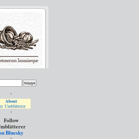
*
About
er Umblätterer
*
Follow
mblätterer
on Bluesky
*