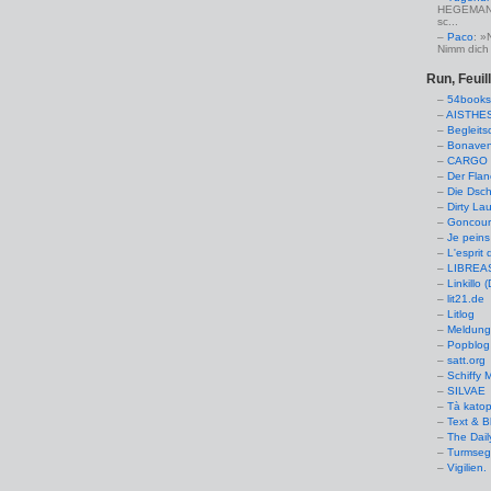
HEGEMANN:
sc...
Paco
: »
Nimm dich 
Run, Feuil
54books
AISTHE
Begleits
Bonaven
CARGO 
Der Flan
Die Dsch
Dirty La
Goncourt
Je peins
L'esprit 
LIBREAS.
Linkillo 
lit21.de
Litlog
Meldung
Popblog 
satt.org
Schiffy
SILVAE
Tà kato
Text & B
The Dail
Turmseg
Vigilien.