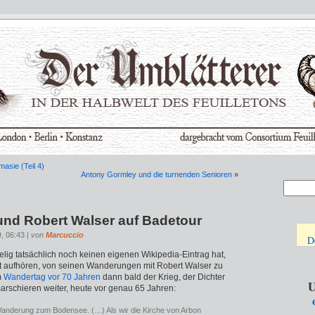
asie (Teil 4)
Antony Gormley und die turnenden Senioren
»
 und Robert Walser auf Badetour
9, 06:43 |
von
Marcuccio
D
lig tatsächlich noch keinen eigenen Wikipedia-Eintrag hat,
ht aufhören, von seinen Wanderungen mit Robert Walser zu
m
Wandertag vor 70 Jahren
dann bald der Krieg, der Dichter
U
rschieren weiter, heute vor genau 65 Jahren:
 Wanderung zum Bodensee. (…) Als wir die Kirche von Arbon