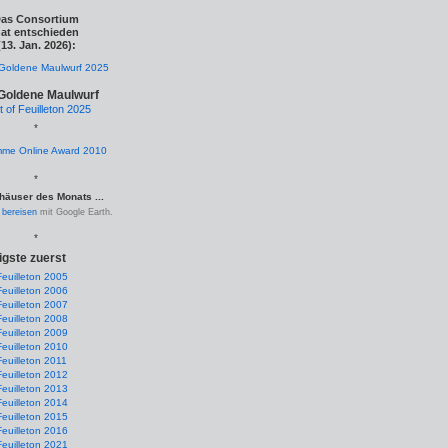
as Consortium
at entschieden
(13. Jan. 2026):
Goldene Maulwurf
t of Feuilleton 2025
*
*
häuser des Monats ...
.
bereisen
mit Google Earth.
*
igste zuerst
Feuilleton 2005
Feuilleton 2006
Feuilleton 2007
Feuilleton 2008
Feuilleton 2009
Feuilleton 2010
Feuilleton 2011
Feuilleton 2012
Feuilleton 2013
Feuilleton 2014
Feuilleton 2015
Feuilleton 2016
Feuilleton 2021