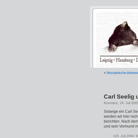
«
Vossianische Antonom
Carl Seelig
Konstanz
, 24. Juli 200
Solange ein Carl See
werden wir hier nic
berichten. Nach de
und sein Vormund ma
»24. Juli 1944.