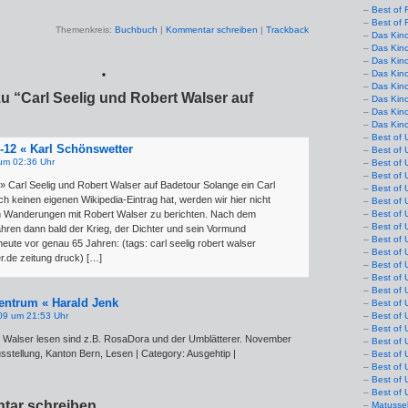
Best of 
Best of 
Themenkreis:
Buchbuch
|
Kommentar schreiben
|
Trackback
Das Kin
Das Kin
Das Kin
Das Kin
*
Das Kino
u “Carl Seelig und Robert Walser auf
Das Kin
Das Kin
Das Kin
Best of 
8-12 « Karl Schönswetter
Best of 
um 02:36 Uhr
Best of 
Best of 
» Carl Seelig und Robert Walser auf Badetour Solange ein Carl
Best of 
ch keinen eigenen Wikipedia-Eintrag hat, werden wir hier nicht
Best of 
n Wanderungen mit Robert Walser zu berichten. Nach dem
Best of 
Best of 
hren dann bald der Krieg, der Dichter und sein Vormund
Best of 
heute vor genau 65 Jahren: (tags: carl seelig robert walser
Best of 
er.de zeitung druck) […]
Best of 
Best of 
Best of 
entrum « Harald Jenk
Best of 
09 um 21:53 Uhr
Best of 
Best of 
t Walser lesen sind z.B. RosaDora und der Umblätterer. November
Best of 
usstellung, Kanton Bern, Lesen | Category: Ausgehtip |
Best of 
Best of 
Best of 
Best of 
tar schreiben
Matusse