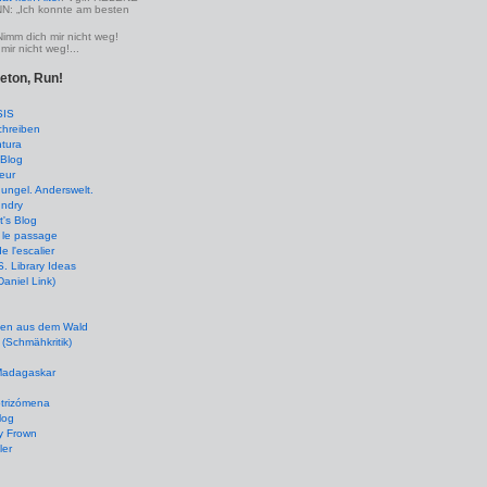
 „Ich konnte am besten
Nimm dich mir nicht weg!
mir nicht weg!...
leton, Run!
SIS
chreiben
tura
Blog
eur
ungel. Anderswelt.
undry
's Blog
 le passage
de l'escalier
 Library Ideas
(Daniel Link)
en aus dem Wald
(Schmähkritik)
 Madagaskar
ptrizómena
log
y Frown
ler