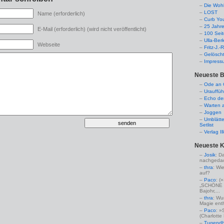
Die Woh
LOST
Name (erforderlich)
Curb Yo
25 Jahr
E-Mail (erforderlich) (wird nicht veröffentlicht)
100 Sei
Ulla-Ber
Webseite
Fritz-J.
Gelösch
Impress
Neueste B
Ode an C
Urauffüh
Echo de
Warten a
Joggen
Umblätte
Setlist
Verlag I
Neueste 
Josik
: D
nachgedac
thra
: Wi
auf?
Paco
: 
„SCHÖNE 
Bajohr,...
thra
: Wu
Magie enthü
Paco
: »
(Charlotte
Tugendha