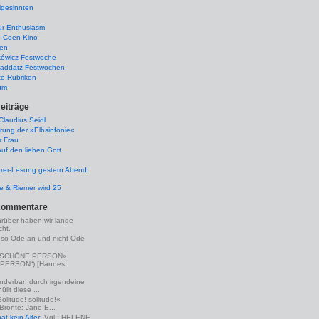
lgesinnten
ur Enthusiasm
e Coen-Kino
ten
kéwicz-Festwoche
-Raddatz-Festwochen
te Rubriken
um
eiträge
laudius Seidl
rung der »Elbsinfonie«
r Frau
uf den lieben Gott
rer-Lesung gestern Abend,
lle & Riemer wird 25
Kommentare
arüber haben wir lange
ht.
eso Ode an und nicht Ode
(»SCHÖNE PERSON«,
PERSON“) [Hannes
nderbar! durch irgendeine
llt diese ...
Solitude! solitude!«
 Brontë: Jane E...
t kein Alter
: Vgl.: HELENE