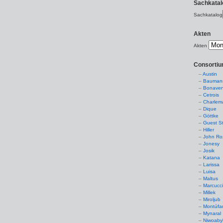
Sachkatal
Sachkatalog
Akten
Akten
Consorti
Austin
Baumans
Bonaven
Cetrois
Charlem
Dique
Göttke
Guest St
Hiller
John Ro
Jonesy
Josik
Katana
Larissa
Luisa
Maltus
Marcucc
Millek
Miroljub
Montúfa
Mynaral
Niwoaby