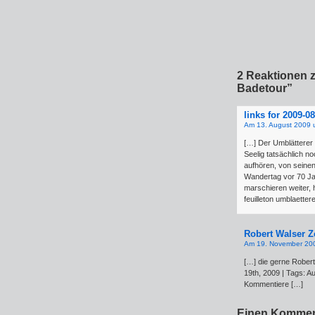
2 Reaktionen z
Badetour”
links for 2009-0
Am 13. August 2009 
[…] Der Umblätterer 
Seelig tatsächlich no
aufhören, von seine
Wandertag vor 70 Ja
marschieren weiter, 
feuilleton umblaetter
Robert Walser Z
Am 19. November 20
[…] die gerne Rober
19th, 2009 | Tags: A
Kommentiere […]
Einen Kommen