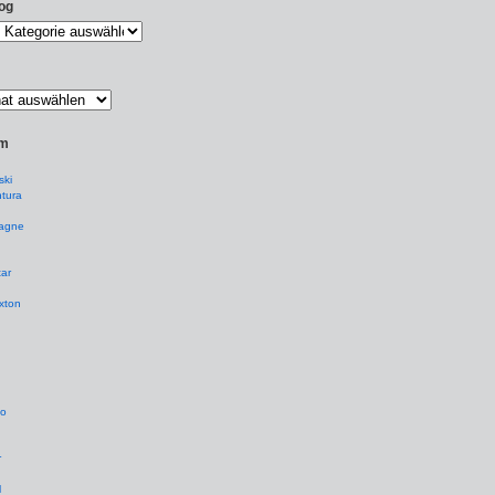
og
um
ki
tura
agne
ar
xton
io
r
l