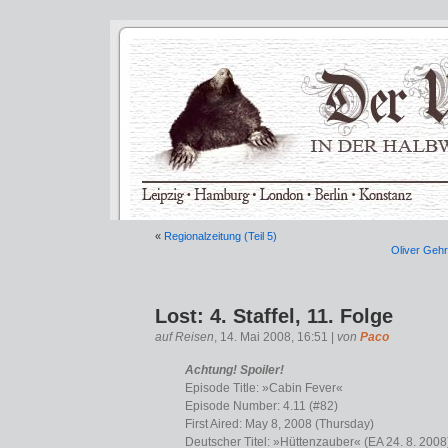
«
Regionalzeitung (Teil 5)
Oliver Geh
Lost: 4. Staffel, 11. Folge
auf Reisen
, 14. Mai 2008, 16:51 |
von
Paco
Achtung! Spoiler!
Episode Title: »Cabin Fever«
Episode Number: 4.11 (#82)
First Aired: May 8, 2008 (Thursday)
Deutscher Titel: »Hüttenzauber« (EA 24. 8. 2008