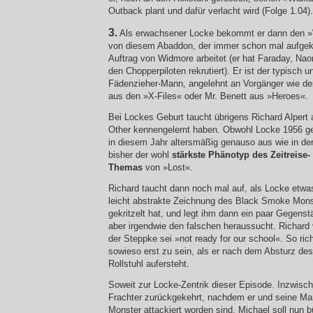
Outback plant und dafür verlacht wird (Folge 1.04).
3.
Als erwachsener Locke bekommt er dann den »
von diesem Abaddon, der immer schon mal aufgekr
Auftrag von Widmore arbeitet (er hat Faraday, Nao
den Chopperpiloten rekrutiert). Er ist der typisch 
Fädenzieher-Mann, angelehnt an Vorgänger wie d
aus den »X-Files« oder Mr. Benett aus »Heroes«.
Bei Lockes Geburt taucht übrigens Richard Alpert 
Other kennengelernt haben. Obwohl Locke 1956 ge
in diesem Jahr altersmäßig genauso aus wie in der
bisher der wohl
stärkste Phänotyp des Zeitreise-
Themas
von »Lost«.
Richard taucht dann noch mal auf, als Locke etwas ä
leicht abstrakte Zeichnung des Black Smoke Monst
gekritzelt hat, und legt ihm dann ein paar Gegens
aber irgendwie den falschen heraussucht. Richard
der Steppke sei »not ready for our school«. So ric
sowieso erst zu sein, als er nach dem Absturz de
Rollstuhl aufersteht.
Soweit zur Locke-Zentrik dieser Episode. Inzwisc
Frachter zurückgekehrt, nachdem er und seine M
Monster attackiert worden sind. Michael soll nun