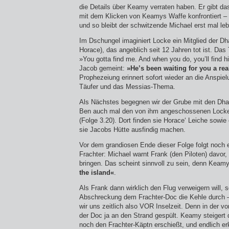
die Details über Keamy verraten haben. Er gibt das
mit dem Klicken von Keamys Waffe konfrontiert – 
und so bleibt der schwitzende Michael erst mal leb
Im Dschungel imaginiert Locke ein Mitglied der Dha
Horace), das angeblich seit 12 Jahren tot ist. Das 
»You gotta find me. And when you do, you’ll find 
Jacob gemeint:
»He’s been waiting for you a rea
Prophezeiung erinnert sofort wieder an die Anspie
Täufer und das Messias-Thema.
Als Nächstes begegnen wir der Grube mit den Dhar
Ben auch mal den von ihm angeschossenen Locke v
(Folge 3.20). Dort finden sie Horace‘ Leiche sowie 
sie Jacobs Hütte ausfindig machen.
Vor dem grandiosen Ende dieser Folge folgt noch 
Frachter: Michael warnt Frank (den Piloten) davor
bringen. Das scheint sinnvoll zu sein, denn Keamys
the island«
.
Als Frank dann wirklich den Flug verweigern will,
Abschreckung dem Frachter-Doc die Kehle durch 
wir uns zeitlich also VOR Inselzeit. Denn in der vo
der Doc ja an den Strand gespült. Keamy steigert 
noch den Frachter-Käptn erschießt, und endlich erk