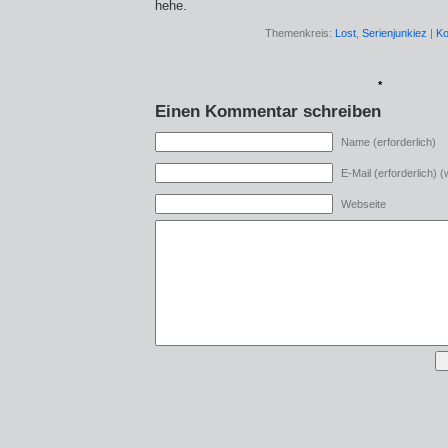
hehe.
Themenkreis:
Lost
,
Serienjunkiez
|
Ko
*
Einen Kommentar schreiben
Name (erforderlich)
E-Mail (erforderlich) (w
Webseite