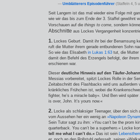
—
Umblätterers Episodenführer
(Staffeln 4, 5 
Seit Langem ist das mal wieder eine Folge mit ga
wie wir das bis zum Ende der 3. Staffel gewöhnt w
Vorschauen auf die
things to come
, sondern könn
Abschnitte
aus Lockes Vergangenheit konzentri
1.
Lockes Geburt. Damit ihr bei der Benamsung kei
ruft die Mutter ihrem gerade entbundenen Sohn n
So wie das Elisabeth
in Lukas 1:63
tut, die Mutter
damit den Befehl des Erzengels befolgt, der ihre
erschienen war.
Dieser
deutliche Hinweis auf den Täufer-Johan
Messias vorbereitet, spitzt Lockes Rolle in der Se
Zeitabschnitt des Flashbacks wird uns außerdem v
kränkliches Frühchen ist, wobei die Krankenschwe
fighter, he’s a miracle baby«. Und Ben wird späte
is over, John. It’s yours now.«
2.
Locke als schlaksiger Teenager, über den sich a
vom Aussehen her ein wenig an
»Napoleon Dynam
Sein Tutor sagt zu ihm: »You can’t be the prom kin
quarterback. You can’t be a superhero.« Locke k
tell me what I can’t do.«
Das ist sein
Lebensthe
er, noch an den Rollstuhl gefesselt, seinen »Walk