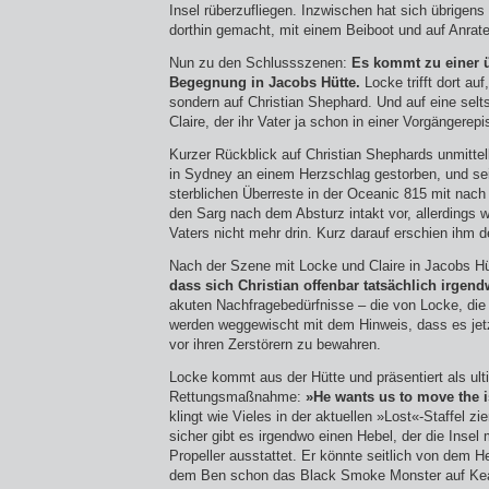
Insel rüberzufliegen. Inzwischen hat sich übrigen
dorthin gemacht, mit einem Beiboot und auf Anrat
Nun zu den Schlussszenen:
Es kommt zu einer 
Begegnung in Jacobs Hütte.
Locke trifft dort auf
sondern auf Christian Shephard. Und auf eine sel
Claire, der ihr Vater ja schon in einer Vorgängerep
Kurzer Rückblick auf Christian Shephards unmittel
in Sydney an einem Herzschlag gestorben, und sei
sterblichen Überreste in der Oceanic 815 mit na
den Sarg nach dem Absturz intakt vor, allerdings w
Vaters nicht mehr drin. Kurz darauf erschien ihm d
Nach der Szene mit Locke und Claire in Jacobs 
dass sich Christian offenbar tatsächlich irgendw
akuten Nachfragebedürfnisse – die von Locke, di
werden weggewischt mit dem Hinweis, dass es jetzt
vor ihren Zerstörern zu bewahren.
Locke kommt aus der Hütte und präsentiert als ult
Rettungsmaßnahme:
»He wants us to move the i
klingt wie Vieles in der aktuellen »Lost«-Staffel zi
sicher gibt es irgendwo einen Hebel, der die Insel
Propeller ausstattet. Er könnte seitlich von dem H
dem Ben schon das Black Smoke Monster auf Kea