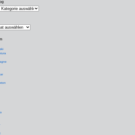
og
um
ki
tura
agne
ar
xton
io
r
l