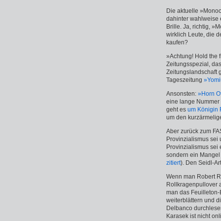
Die aktuelle »Monoc
dahinter wahlweise 
Brille. Ja, richtig, 
wirklich Leute, die 
kaufen?
»Achtung! Hold the f
Zeitungsspezial, das
Zeitungslandschaft g
Tageszeitung
»Yomi
Ansonsten:
»Horn Of
eine lange Nummer 
geht es
um Königin 
um den kurzärmelig
Aber zurück zum FAS
Provinzialismus sei
Provinzialismus sei
sondern ein Mangel 
zitiert
). Den Seidl-Art
Wenn man Robert Re
Rollkragenpullover 
man das Feuilleton-
weiterblättern und 
Delbanco durchlesen,
Karasek ist nicht on