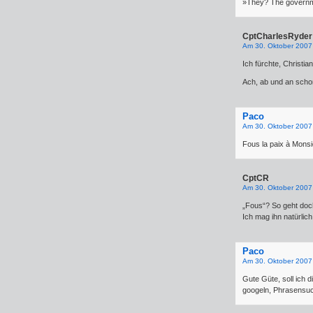
»They? The governm
CptCharlesRyder
Am 30. Oktober 2007
Ich fürchte, Christia
Ach, ab und an scho
Paco
Am 30. Oktober 2007
Fous la paix à Monsie
CptCR
Am 30. Oktober 2007
„Fous“? So geht doc
Ich mag ihn natürlic
Paco
Am 30. Oktober 2007
Gute Güte, soll ich d
googeln, Phrasensuch