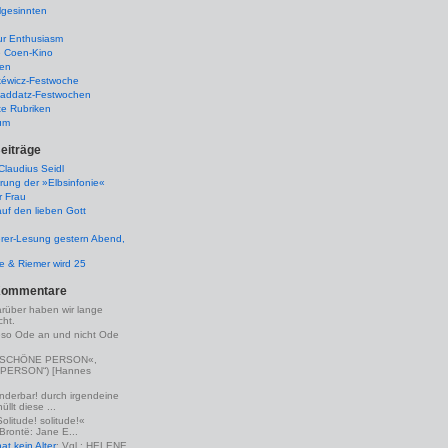
lgesinnten
ur Enthusiasm
e Coen-Kino
ten
kéwicz-Festwoche
-Raddatz-Festwochen
te Rubriken
um
eiträge
laudius Seidl
rung der »Elbsinfonie«
r Frau
uf den lieben Gott
rer-Lesung gestern Abend,
lle & Riemer wird 25
Kommentare
arüber haben wir lange
ht.
eso Ode an und nicht Ode
(»SCHÖNE PERSON«,
PERSON“) [Hannes
nderbar! durch irgendeine
llt diese ...
Solitude! solitude!«
 Brontë: Jane E...
t kein Alter
: Vgl.: HELENE