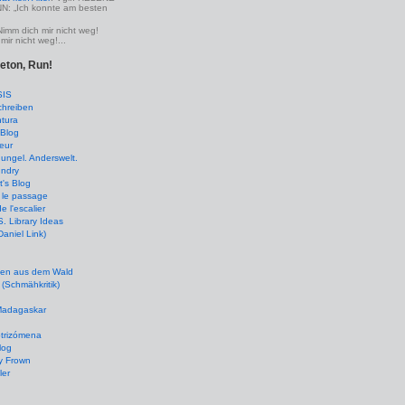
 „Ich konnte am besten
Nimm dich mir nicht weg!
mir nicht weg!...
leton, Run!
SIS
chreiben
tura
Blog
eur
ungel. Anderswelt.
undry
's Blog
 le passage
de l'escalier
 Library Ideas
(Daniel Link)
en aus dem Wald
(Schmähkritik)
 Madagaskar
ptrizómena
log
y Frown
ler