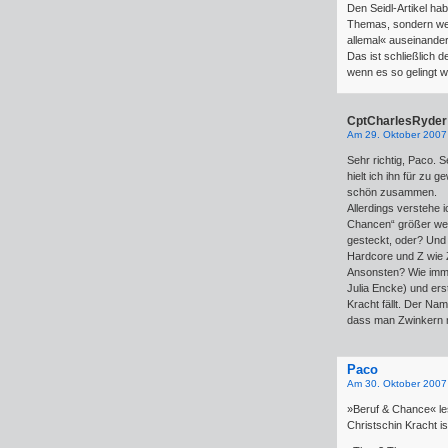
Den Seidl-Artikel hab
Themas, sondern weg
allemal« auseinander
Das ist schließlich d
wenn es so gelingt w
CptCharlesRyder
Am 29. Oktober 2007
Sehr richtig, Paco. 
hielt ich ihn für zu 
schön zusammen.
Allerdings verstehe 
Chancen“ größer wer
gesteckt, oder? Und 
Hardcore und Z wie
Ansonsten? Wie immer
Julia Encke) und er
Kracht fällt. Der Na
dass man Zwinkern 
Paco
Am 30. Oktober 2007
»Beruf & Chance« les
Christschin Kracht i