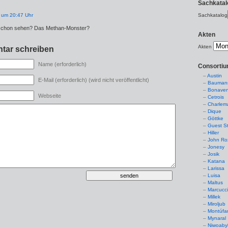
Sachkatal
 um 20:47 Uhr
Sachkatalog
schon sehen? Das Methan-Monster?
Akten
Akten
tar schreiben
Name (erforderlich)
Consorti
Austin
E-Mail (erforderlich) (wird nicht veröffentlicht)
Baumans
Bonaven
Webseite
Cetrois
Charlem
Dique
Göttke
Guest St
Hiller
John Ro
Jonesy
Josik
Katana
Larissa
Luisa
Maltus
Marcucc
Millek
Miroljub
Montúfa
Mynaral
Niwoaby