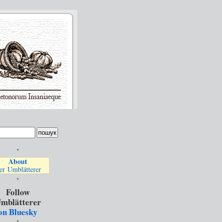
*
About
er Umblätterer
*
Follow
mblätterer
on Bluesky
*