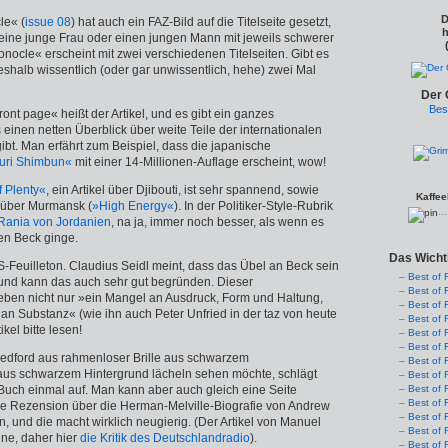
D
le« (
issue 08
) hat auch ein FAZ-Bild auf die Titelseite gesetzt,
h
eine junge Frau oder einen jungen Mann mit jeweils schwerer
»Monocle« erscheint mit zwei verschiedenen Titelseiten. Gibt es
deshalb wissentlich (oder gar unwissentlich, hehe) zwei Mal
Der 
Bes
ront page« heißt der Artikel, und es gibt ein ganzes
 einen netten Überblick über weite Teile der internationalen
ibt. Man erfährt zum Beispiel, dass die japanische
uri Shimbun«
mit einer 14-Millionen-Auflage erscheint, wow!
 Plenty«
, ein Artikel über Djibouti, ist sehr spannend, sowie
Kaffee
über Murmansk (
»High Energy«
). In der Politiker-Style-Rubrik
..
Rania von Jordanien
, na ja, immer noch besser, als wenn es
en Beck ginge.
Das Wicht
-Feuilleton. Claudius Seidl meint, dass das Übel an Beck sein
Best of 
 und kann das auch sehr gut begründen. Dieser
Best of 
 eben nicht nur »ein Mangel an Ausdruck, Form und Haltung,
Best of 
an Substanz« (wie ihn auch Peter Unfried in der taz von heute
Best of 
ikel bitte lesen!
Best of 
Best of 
dford aus rahmenloser Brille aus schwarzem
Best of 
aus schwarzem Hintergrund lächeln sehen möchte, schlägt
Best of 
Buch einmal auf. Man kann aber auch gleich eine Seite
Best of 
Best of 
die Rezension über die Herman-Melville-Biografie von Andrew
Best of 
 und die macht wirklich neugierig. (Der Artikel von Manuel
Best of 
line, daher hier
die Kritik des Deutschlandradio
).
Best of 