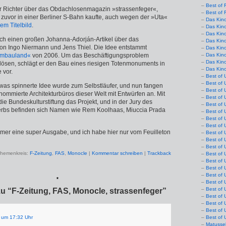
Best of 
 Richter über das Obdachlosenmagazin »strassenfeger«,
Best of 
 zuvor in einer Berliner S-Bahn kaufte, auch wegen der »Uta«
Das Kin
em Titelbild
.
Das Kin
Das Kin
ch einen großen Johanna-Adorján-Artikel über das
Das Kin
on Ingo Niermann und Jens Thiel. Die Idee entstammt
Das Kino
mbauland«
von 2006. Um das Beschäftigungsproblem
Das Kin
Das Kin
lösen, schlägt er den Bau eines riesigen Totenmonuments in
Das Kin
 vor.
Best of 
Best of 
twas spinnerte Idee wurde zum Selbstläufer, und nun fangen
Best of 
enommierte Architekturbüros dieser Welt mit Entwürfen an. Mit
Best of 
die Bundeskulturstiftung das Projekt, und in der Jury des
Best of 
erbs befinden sich Namen wie Rem Koolhaas, Miuccia Prada
Best of 
Best of 
Best of 
mmer eine super Ausgabe, und ich habe hier nur vom Feuilleton
Best of 
Best of 
Best of 
hemenkreis:
F-Zeitung
,
FAS
,
Monocle
|
Kommentar schreiben
|
Trackback
Best of 
Best of 
Best of 
Best of 
*
Best of 
Best of 
u “F-Zeitung, FAS, Monocle, strassenfeger”
Best of 
Best of 
Best of 
 um 17:32 Uhr
Best of 
Matusse