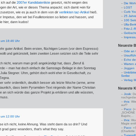
 ich auf die
2007er Kandidatenliste
gesetzt, nicht wegen des
Die Woh
en der Art, wie er dieses Thema anpackt: sich damit »ein für
LOST
Curb Yo
zusetzen, wie es ja auch in dem von dir
verlinkten taz-Artikel
hieß.
25 Jahr
er Impetus, den wir bei Feuilletonisten so lieben und hassen, und
100 Sei
ie hier, dann kudos!
Ulla-Ber
Fritz-J.
Gelösch
Impress
 um 18:46 Uhr
Neueste B
Sehr guter Artikel. Beim ersten, flüchtigen Lesen (vor dem Espresso)
Ode an C
gewollt und gekünstelt, beim zweiten Lesen setzten sich die Teile sehr
Urauffüh
Echo de
ich nicht, warum man groß angekündigt hat, dass „Beruf &
Warten a
de – man hat doch einfach die Samstags-Beilage in den Sonntag
Joggen
Umblätte
Julia Stegner. Uhm, gehört doch wohl eher in Gesellschaft, zu
Setlist
 Zegna.
Verlag I
 sehr ordentlich, deutlich besser als letzte Woche (arme, arme
staunlich, dass beim Pyramiden-Text nirgends der Name Christian
Neueste 
me an sich würde das ganze Projekt ja erklären und alle wüssten,
Josik
: D
muss.
nachgedac
thra
: Wi
auf?
Paco
: 
„SCHÖNE 
Bajohr,...
 um 12:00 Uhr
thra
: Wu
Magie enthü
e ich nicht, keine Ahnung. Was steht dann da so drin? Und
Paco
: »
st grad ganz woanders, that’s what they say.
(Charlotte
Tugendha