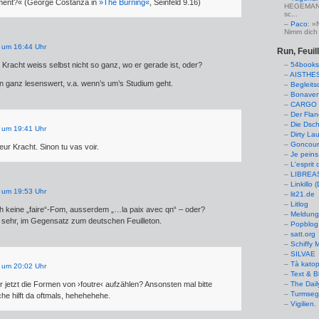
ent?« (George Costanza in
»The Burning«
, Seinfeld 9.16)
HEGEMANN:
sc...
Paco
: »
Nimm dich 
 um 16:44 Uhr
Run, Feuil
n Kracht weiss selbst nicht so ganz, wo er gerade ist, oder?
54books
AISTHE
n ganz lesenswert, v.a. wenn’s um’s Studium geht.
Begleits
Bonaven
CARGO 
Der Flan
Die Dsch
 um 19:41 Uhr
Dirty La
Goncourt
ur Kracht. Sinon tu vas voir.
Je peins
L'esprit 
LIBREAS.
Linkillo 
 um 19:53 Uhr
lit21.de
Litlog
h keine „faire“-Fom, ausserdem „…la paix avec qn“ – oder?
Meldung
h sehr, im Gegensatz zum deutschen Feuilleton.
Popblog 
satt.org
Schiffy
SILVAE
Tà kato
 um 20:02 Uhr
Text & B
ir jetzt die Formen von ›foutre‹ aufzählen? Ansonsten mal bitte
The Dail
Turmseg
e hilft da oftmals, hehehehehe.
Vigilien.