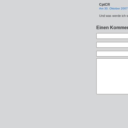
CptCR
Am 30. Oktober 2007
Und was werde ich 
Einen Kommen