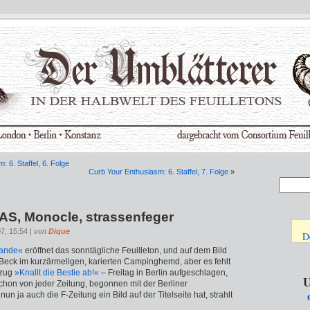
 6. Staffel, 6. Folge
Curb Your Enthusiasm: 6. Staffel, 7. Folge
»
FAS, Monocle, strassenfeger
7, 15:54 |
von
Dique
D
Lande«
eröffnet das sonntägliche Feuilleton, und auf dem Bild
 Beck im kurzärmeligen, karierten Campinghemd, aber es fehlt
tzug
»Knallt die Bestie ab!«
– Freitag in Berlin aufgeschlagen,
U
chon von jeder Zeitung, begonnen mit der Berliner
n ja auch die F-Zeitung ein Bild auf der Titelseite hat, strahlt