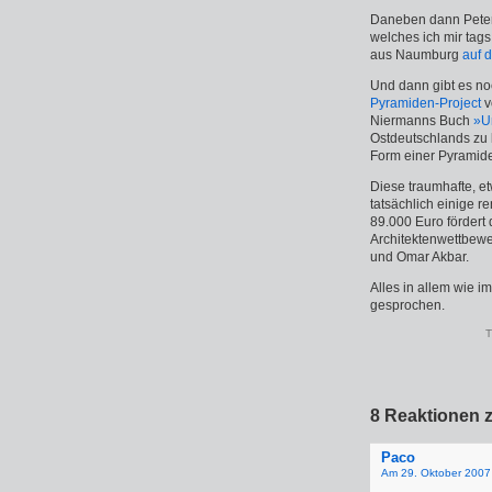
Daneben dann Peter
welches ich mir tags
aus Naumburg
auf d
Und dann gibt es no
Pyramiden-Project
v
Niermanns Buch
»U
Ostdeutschlands zu 
Form einer Pyramide
Diese traumhafte, e
tatsächlich einige r
89.000 Euro fördert 
Architektenwettbew
und Omar Akbar.
Alles in allem wie i
gesprochen.
T
8 Reaktionen z
Paco
Am 29. Oktober 2007