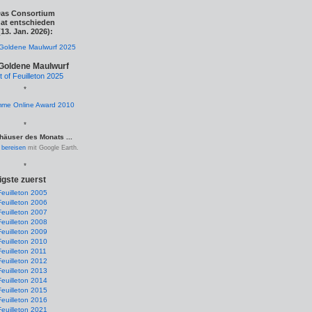
as Consortium
at entschieden
(13. Jan. 2026):
Goldene Maulwurf
t of Feuilleton 2025
*
*
häuser des Monats ...
.
bereisen
mit Google Earth.
*
igste zuerst
Feuilleton 2005
Feuilleton 2006
Feuilleton 2007
Feuilleton 2008
Feuilleton 2009
Feuilleton 2010
Feuilleton 2011
Feuilleton 2012
Feuilleton 2013
Feuilleton 2014
Feuilleton 2015
Feuilleton 2016
Feuilleton 2021