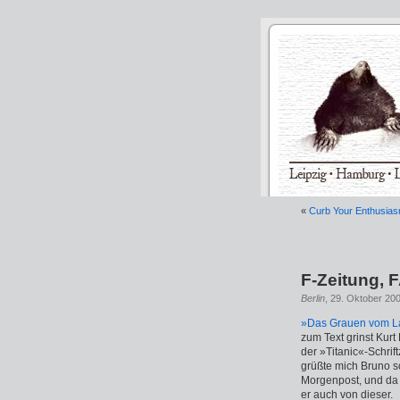
«
Curb Your Enthusiasm:
F-Zeitung, 
Berlin
, 29. Oktober 200
»Das Grauen vom 
zum Text grinst Kurt
der »Titanic«-Schrif
grüßte mich Bruno s
Morgenpost, und da nu
er auch von dieser.