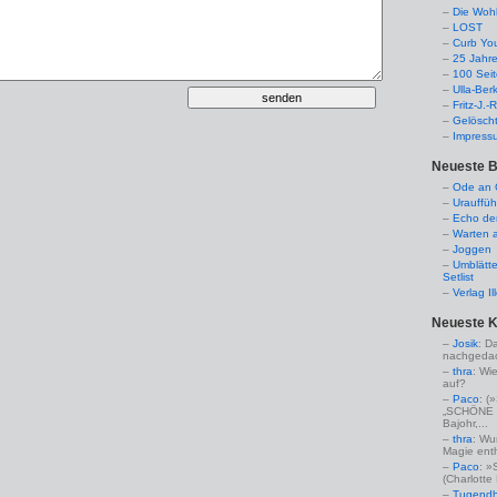
Die Woh
LOST
Curb Yo
25 Jahr
100 Sei
Ulla-Ber
Fritz-J.
Gelösch
Impress
Neueste B
Ode an C
Urauffüh
Echo de
Warten a
Joggen
Umblätte
Setlist
Verlag I
Neueste 
Josik
: D
nachgedac
thra
: Wi
auf?
Paco
: 
„SCHÖNE 
Bajohr,...
thra
: Wu
Magie enthü
Paco
: »
(Charlotte
Tugendha