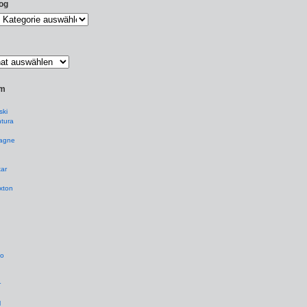
og
um
ki
tura
agne
ar
xton
io
r
l