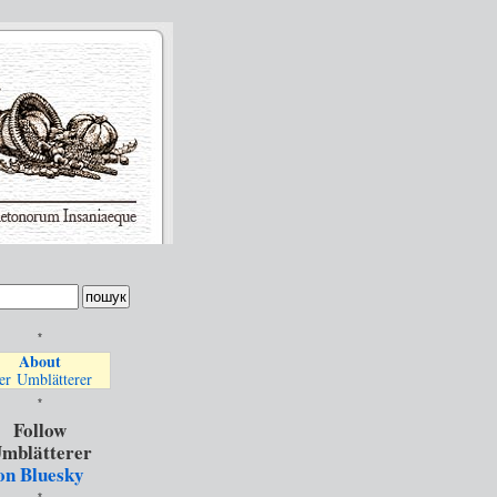
*
About
er Umblätterer
*
Follow
mblätterer
on Bluesky
*