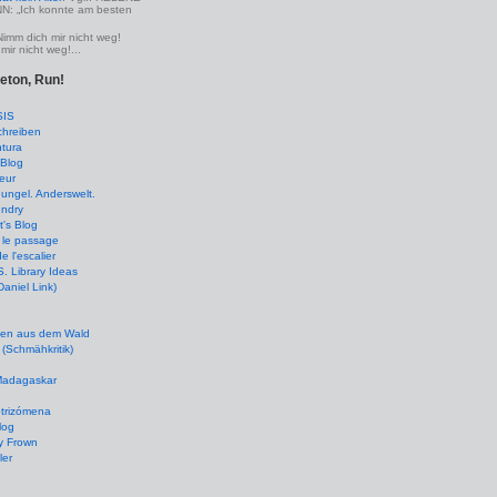
 „Ich konnte am besten
Nimm dich mir nicht weg!
mir nicht weg!...
leton, Run!
SIS
chreiben
tura
Blog
eur
ungel. Anderswelt.
undry
's Blog
 le passage
de l'escalier
 Library Ideas
(Daniel Link)
en aus dem Wald
(Schmähkritik)
 Madagaskar
ptrizómena
log
y Frown
ler