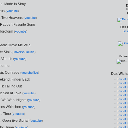
e: Made to Stray
D
h
rrus
(
youtube
)
s: Two Heavens
(
youtube
)
Rapper: Favorite Song
Der 
hloroform
Bes
(
youtube
)
ara: Drove Me Wild
We Sink
(
universal-music
)
Kaffee
 Afterlife
(
youtube
)
..
Stormur
oir: Comrade
(
youtube/live
)
Das Wicht
ekend: Finger Back
Best of 
Best of 
ls: Falling Out
Best of 
Best of 
l: Sea of Love
(
youtube
)
Best of 
Best of 
: We Work Nights
(
youtube
)
Best of 
ices Wölkchen
(
youtube
)
Best of 
Best of 
is Time
(
youtube
)
Best of 
Best of 
s: Open Eye Signal
(
youtube
)
Best of 
th: Union
Best of 
(
youtube
)