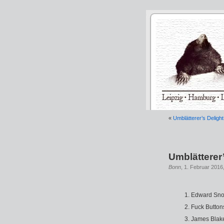
«
Umblätterer’s Deligh
Umblätterer
Bonn
, 1. Februar 2016
Edward Sno
Fuck Buttons
James Blake