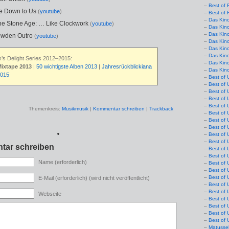
Best of 
me Down to Us
(
youtube
)
Best of 
Das Kin
he Stone Age: … Like Clockwork
(
youtube
)
Das Kin
Das Kin
owden Outro
(
youtube
)
Das Kin
Das Kino
Das Kin
r
’s Delight Series 2012–2015:
Das Kin
ixtape 2013
|
50 wichtigste Alben 2013
|
Jahresrückblickiana
Das Kin
2015
Best of 
Best of 
Best of 
Best of 
Best of 
Themenkreis:
Musikmusik
|
Kommentar schreiben
|
Trackback
Best of 
Best of 
Best of 
Best of 
*
Best of 
tar schreiben
Best of 
Best of 
Name (erforderlich)
Best of 
Best of 
Best of 
E-Mail (erforderlich) (wird nicht veröffentlicht)
Best of 
Best of 
Webseite
Best of 
Best of 
Best of 
Best of 
Matusse