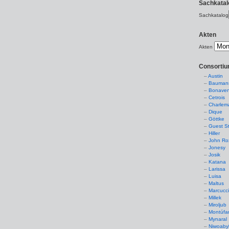
Sachkatal
Sachkatalog
Akten
Akten
Consorti
Austin
Baumans
Bonaven
Cetrois
Charlem
Dique
Göttke
Guest St
Hiller
John Ro
Jonesy
Josik
Katana
Larissa
Luisa
Maltus
Marcucc
Millek
Miroljub
Montúfa
Mynaral
Niwoaby