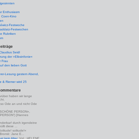
lgesinnten
ur Enthusiasm
e Coen-Kino
ten
kéwicz-Festwoche
-Raddatz-Festwochen
te Rubriken
um
eiträge
laudius Seidl
rung der »Elbsinfonie«
r Frau
uf den lieben Gott
rer-Lesung gestern Abend,
lle & Riemer wird 25
Kommentare
arüber haben wir lange
ht.
eso Ode an und nicht Ode
(»SCHÖNE PERSON«,
PERSON“) [Hannes
nderbar! durch irgendeine
llt diese ...
Solitude! solitude!«
 Brontë: Jane E...
t kein Alter
: Vgl.: HELENE