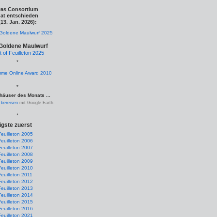
as Consortium
at entschieden
(13. Jan. 2026):
Goldene Maulwurf
t of Feuilleton 2025
*
*
häuser des Monats ...
.
bereisen
mit Google Earth.
*
igste zuerst
Feuilleton 2005
Feuilleton 2006
Feuilleton 2007
Feuilleton 2008
Feuilleton 2009
Feuilleton 2010
Feuilleton 2011
Feuilleton 2012
Feuilleton 2013
Feuilleton 2014
Feuilleton 2015
Feuilleton 2016
Feuilleton 2021