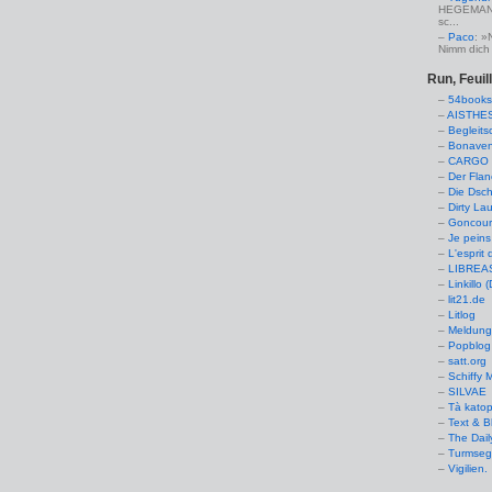
HEGEMANN:
sc...
Paco
: »
Nimm dich 
Run, Feuil
54books
AISTHE
Begleits
Bonaven
CARGO 
Der Flan
Die Dsch
Dirty La
Goncourt
Je peins
L'esprit 
LIBREAS.
Linkillo 
lit21.de
Litlog
Meldung
Popblog 
satt.org
Schiffy
SILVAE
Tà kato
Text & B
The Dail
Turmseg
Vigilien.