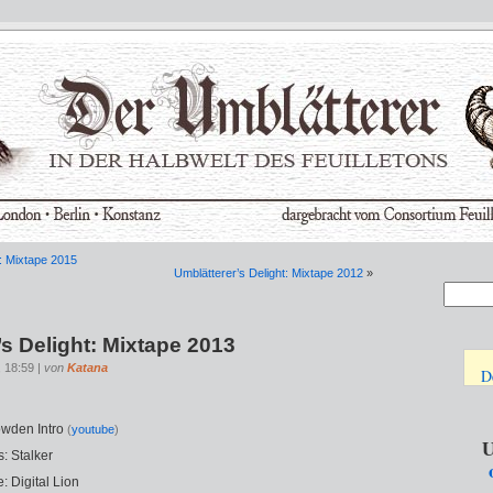
t: Mixtape 2015
Umblätterer’s Delight: Mixtape 2012
»
’s Delight: Mixtape 2013
, 18:59 |
von
Katana
D
wden Intro
(
youtube
)
U
: Stalker
: Digital Lion