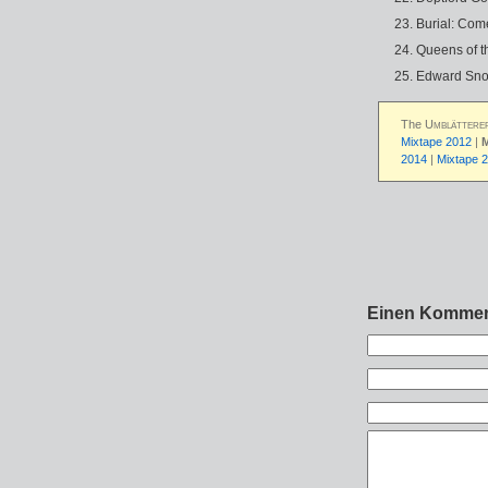
Burial: Co
Queens of t
Edward Sn
The
Umblättere
Mixtape 2012
|
M
2014
|
Mixtape 
Einen Kommen