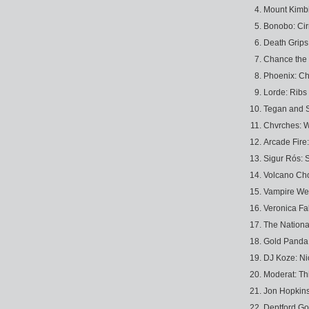
Mount Kimbi
Bonobo: Ci
Death Grip
Chance the 
Phoenix: C
Lorde: Ribs
Tegan and S
Chvrches: 
Arcade Fire:
Sigur Rós: 
Volcano Ch
Vampire We
Veronica Fal
The Nationa
Gold Panda
DJ Koze: N
Moderat: Th
Jon Hopkin
Deptford Go