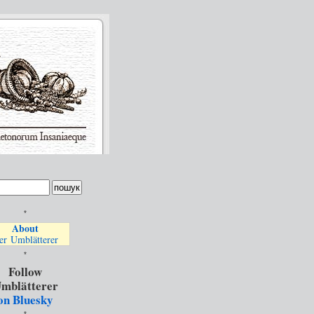
*
About
er Umblätterer
*
Follow
mblätterer
on Bluesky
*