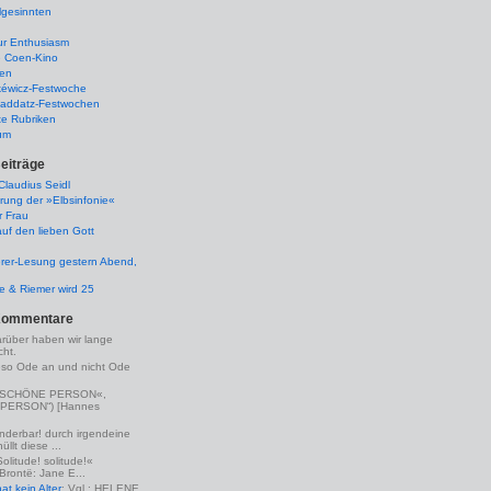
lgesinnten
ur Enthusiasm
e Coen-Kino
ten
kéwicz-Festwoche
-Raddatz-Festwochen
te Rubriken
um
eiträge
laudius Seidl
rung der »Elbsinfonie«
r Frau
uf den lieben Gott
rer-Lesung gestern Abend,
lle & Riemer wird 25
Kommentare
arüber haben wir lange
ht.
eso Ode an und nicht Ode
(»SCHÖNE PERSON«,
PERSON“) [Hannes
nderbar! durch irgendeine
llt diese ...
Solitude! solitude!«
 Brontë: Jane E...
t kein Alter
: Vgl.: HELENE