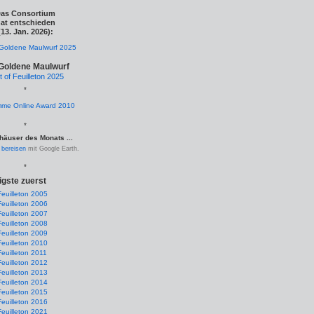
as Consortium
at entschieden
(13. Jan. 2026):
Goldene Maulwurf
t of Feuilleton 2025
*
*
häuser des Monats ...
.
bereisen
mit Google Earth.
*
igste zuerst
Feuilleton 2005
Feuilleton 2006
Feuilleton 2007
Feuilleton 2008
Feuilleton 2009
Feuilleton 2010
Feuilleton 2011
Feuilleton 2012
Feuilleton 2013
Feuilleton 2014
Feuilleton 2015
Feuilleton 2016
Feuilleton 2021