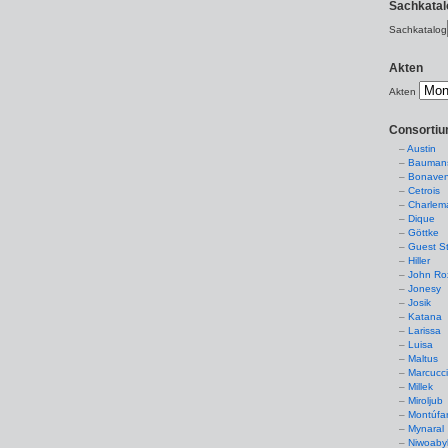
Sachkatal
Sachkatalog
Akten
Akten
Consorti
Austin
Baumans
Bonaven
Cetrois
Charlem
Dique
Göttke
Guest St
Hiller
John Ro
Jonesy
Josik
Katana
Larissa
Luisa
Maltus
Marcucc
Millek
Miroljub
Montúfa
Mynaral
Niwoaby