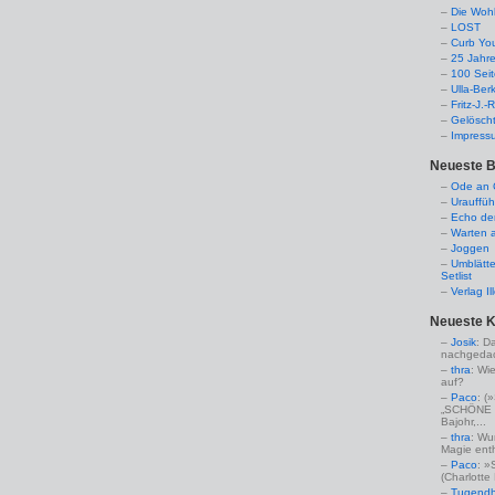
Die Woh
LOST
Curb Yo
25 Jahr
100 Sei
Ulla-Ber
Fritz-J.
Gelösch
Impress
Neueste B
Ode an C
Urauffüh
Echo de
Warten a
Joggen
Umblätte
Setlist
Verlag I
Neueste 
Josik
: D
nachgedac
thra
: Wi
auf?
Paco
: 
„SCHÖNE 
Bajohr,...
thra
: Wu
Magie enthü
Paco
: »
(Charlotte
Tugendha