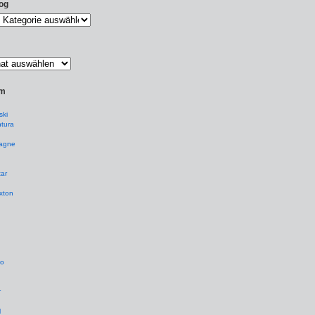
og
um
ki
tura
agne
ar
xton
io
r
l