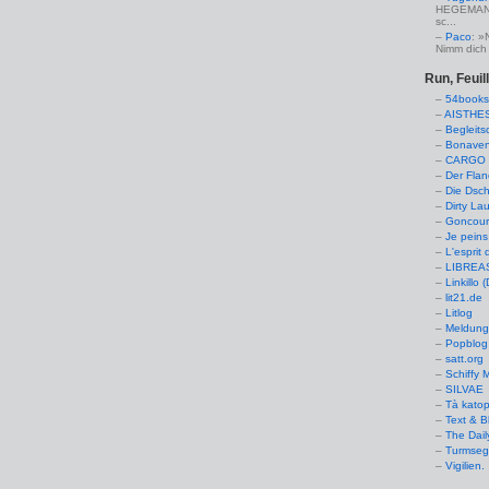
HEGEMANN:
sc...
Paco
: »
Nimm dich 
Run, Feuil
54books
AISTHE
Begleits
Bonaven
CARGO 
Der Flan
Die Dsch
Dirty La
Goncourt
Je peins
L'esprit 
LIBREAS.
Linkillo 
lit21.de
Litlog
Meldung
Popblog 
satt.org
Schiffy
SILVAE
Tà kato
Text & B
The Dail
Turmseg
Vigilien.