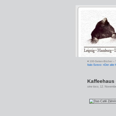
«
100-Seiten-Bücher – T
Italo Svevo: »Der alt
Kaffeehaus 
sine loco
, 12. Novembe