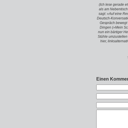
(Ich lese gerade e
als am Nebentisch
sagt: »Auf eine Re
Deutsch-Konversati
Gespräch bewegt s
Dingen (»Mein Sch
nun ein bärtiger He
Stühle umzustellen 
hier, linksalterna
Einen Kommen