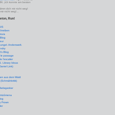
 „Ich konnte am besten
Nimm dich mir nicht weg!
mir nicht weg!...
leton, Run!
SIS
chreiben
tura
Blog
eur
ungel. Anderswelt.
undry
's Blog
 le passage
de l'escalier
 Library Ideas
(Daniel Link)
en aus dem Wald
(Schmähkritik)
 Madagaskar
ptrizómena
log
y Frown
ler