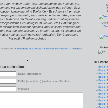
twas von Timothy Garton Ash, und da horche ich natürlich auf,
D
 jemand mit extrem sympathischem Akzent den schönen Satz
h
volución folgt immer eine Evolución.« Es scheint sich um eine
onsgruppe zu handeln, auch viele Amerikaner dabei, aber das
ich leider von der Revolución weg und hin zu alltäglicheren
Der 
wiegerelterns Geburtstag ist im Januar« etc.). Dafür beginnt
Bes
rr mit Kopftuch scheinbar planlos, aber äusserst gewissenhaft
und das Büchergestell neu zu ordnen. Ja, das ist ein guter Ort
tiv, aber natürlich auch helvetisch-ordentlich. Der Cappuccino
kostet fünf Franken sechzig.)
Kaffee
Themenkreis:
Kaffeehaus des Monats
|
Kommentar schreiben
|
Trackback
..
*
Das Wicht
tar schreiben
Best of 
Best of 
Best of 
Name (erforderlich)
Best of 
Best of 
E-Mail (erforderlich) (wird nicht veröffentlicht)
Best of 
Best of 
Webseite
Best of 
Best of 
Best of 
Best of 
Best of 
Best of 