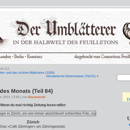
eil 112
e Herr und das schöne Mädchen« (1926)
Vossianische Antonomasie (Teil 91)
»
des Monats (Teil 84)
r 2014, 13:58 |
von
Baumanski
D
Wenn du mal richtig Zeitung lesen willst:
U
Zürich
Das »Café Zähringer« am Zähringerplatz.