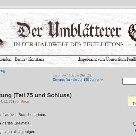
 74)
Listen-Archäologie (Teil 13):
Zeitungsfloskeln vor 150 Jahren
»
tung (Teil 75 und Schluss)
14, 12:53 |
von
Paco
D
iff auf den Branchenprimus
U
 viertes Edelmetall
nal an all diejenigen