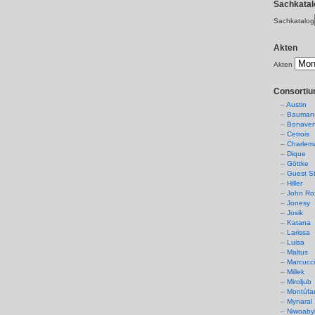
Sachkatal
Sachkatalog
Akten
Akten
Consorti
Austin
Baumans
Bonaven
Cetrois
Charlem
Dique
Göttke
Guest St
Hiller
John Ro
Jonesy
Josik
Katana
Larissa
Luisa
Maltus
Marcucc
Millek
Miroljub
Montúfa
Mynaral
Niwoaby