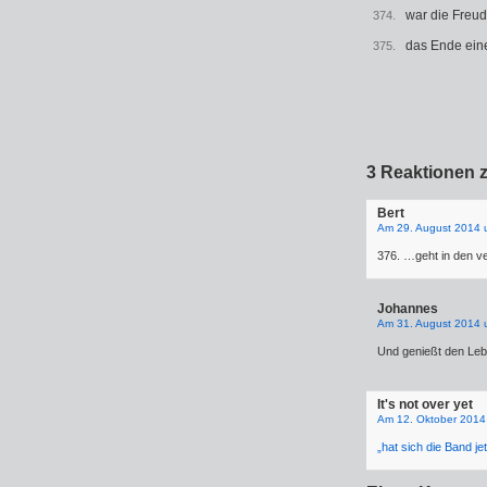
war die Freud
374.
das Ende eine
375.
3 Reaktionen z
Bert
Am 29. August 2014 
376. …geht in den v
Johannes
Am 31. August 2014 
Und genießt den Leb
It's not over yet
Am 12. Oktober 2014
„hat sich die Band j