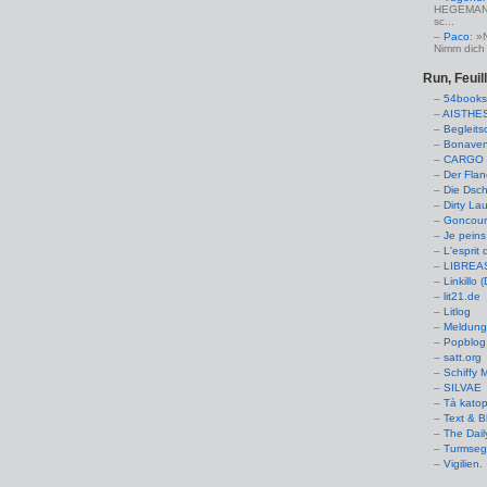
HEGEMANN:
sc...
Paco
: »
Nimm dich 
Run, Feuil
54books
AISTHE
Begleits
Bonaven
CARGO 
Der Flan
Die Dsch
Dirty La
Goncourt
Je peins
L'esprit 
LIBREAS.
Linkillo 
lit21.de
Litlog
Meldung
Popblog 
satt.org
Schiffy
SILVAE
Tà kato
Text & B
The Dail
Turmseg
Vigilien.