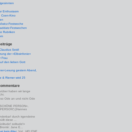
lgesinnten
ur Enthusiasm
e Coen-Kino
ten
kéwicz-Festwoche
-Raddatz-Festwochen
te Rubriken
um
eiträge
laudius Seidl
rung der »Elbsinfonie«
r Frau
uf den lieben Gott
rer-Lesung gestern Abend,
lle & Riemer wird 25
Kommentare
arüber haben wir lange
ht.
eso Ode an und nicht Ode
(»SCHÖNE PERSON«,
PERSON“) [Hannes
nderbar! durch irgendeine
llt diese ...
Solitude! solitude!«
 Brontë: Jane E...
t kein Alter
: Vgl.: HELENE