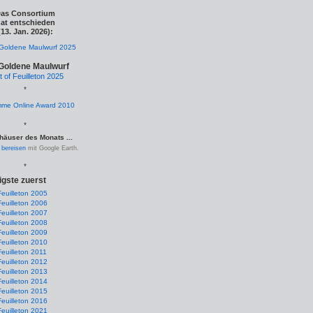
as Consortium
at entschieden
(13. Jan. 2026):
Goldene Maulwurf
t of Feuilleton 2025
*
*
häuser des Monats ...
.
bereisen
mit Google Earth.
*
igste zuerst
Feuilleton 2005
Feuilleton 2006
Feuilleton 2007
Feuilleton 2008
Feuilleton 2009
Feuilleton 2010
Feuilleton 2011
Feuilleton 2012
Feuilleton 2013
Feuilleton 2014
Feuilleton 2015
Feuilleton 2016
Feuilleton 2021