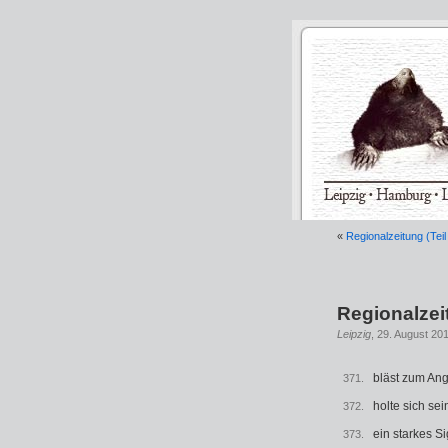
«
Regionalzeitung (Teil
Regionalzei
Leipzig
, 29. August 20
bläst zum Angr
371.
holte sich sein
372.
ein starkes Sig
373.