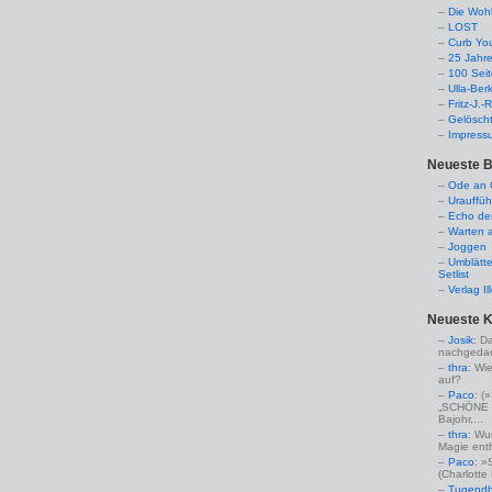
Die Woh
LOST
Curb Yo
25 Jahr
100 Sei
Ulla-Ber
Fritz-J.
Gelösch
Impress
Neueste B
Ode an C
Urauffüh
Echo de
Warten a
Joggen
Umblätte
Setlist
Verlag I
Neueste 
Josik
: D
nachgedac
thra
: Wi
auf?
Paco
: 
„SCHÖNE 
Bajohr,...
thra
: Wu
Magie enthü
Paco
: »
(Charlotte
Tugendha