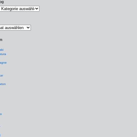
og
um
ki
tura
agne
ar
xton
io
r
l