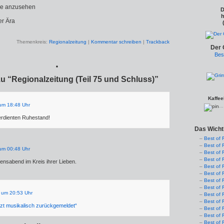
e anzusehen
D
h
r Ära
Themenkreis:
Regionalzeitung
|
Kommentar schreiben
|
Trackback
Der 
Bes
*
u “Regionalzeitung (Teil 75 und Schluss)”
Kaffee
um 18:48 Uhr
..
erdienten Ruhestand!
Das Wicht
Best of 
Best of 
um 00:48 Uhr
Best of 
Best of 
ensabend im Kreis ihrer Lieben.
Best of 
Best of 
Best of 
Best of 
 um 20:53 Uhr
Best of 
Best of 
etzt musikalisch zurückgemeldet“
Best of 
Best of 
Best of 