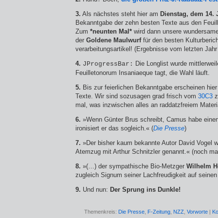
3.
Als nächstes steht hier am
Dienstag, dem 14. 
Bekanntgabe der zehn besten Texte aus den Feuil
Zum
*neunten Mal*
wird dann unsere wundersame
der
Goldene Maulwurf
für den besten Kulturberich
verarbeitungsartikel! (Ergebnisse vom letzten Jah
4.
Die Longlist wurde mittlerwei
JProgressBar:
Feuilletonorum Insaniaeque tagt, die Wahl läuft.
5.
Bis zur feierlichen Bekanntgabe erscheinen hier
Texte. Wir sind sozusagen grad frisch vom
30C3
z
mal, was inzwischen alles an raddatzfreiem Materia
6.
»Wenn Günter Brus schreibt, Camus habe einen ›
ironisiert er das sogleich.« (
Die Presse
)
7.
»Der bisher kaum bekannte Autor David Vogel wi
Atemzug mit Arthur Schnitzler genannt.« (noch m
8.
»(…) der sympathische Bio-Metzger
Wilhelm H
zugleich Signum seiner Lachfreudigkeit auf seinen
9.
Und nun:
Der Sprung ins Dunkle!
Themenkreis:
Die Presse
,
F-Zeitung
,
NZZ
,
Vorworte
|
Ko