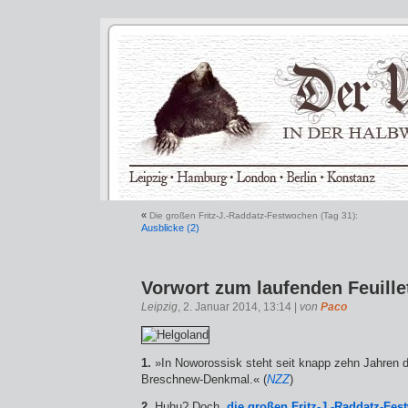
«
Die großen Fritz-J.-Raddatz-Festwochen (Tag 31):
Ausblicke (2)
Vorwort zum laufenden Feuille
Leipzig
, 2. Januar 2014, 13:14 |
von
Paco
1.
»In Noworossisk steht seit knapp zehn Jahren da
Breschnew-Denkmal.« (
NZZ
)
2.
Huhu? Doch,
die großen Fritz-J.-Raddatz-Fe