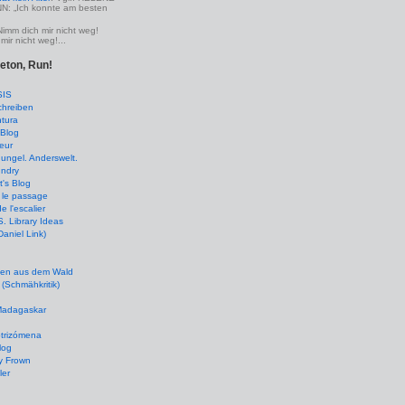
 „Ich konnte am besten
Nimm dich mir nicht weg!
mir nicht weg!...
leton, Run!
SIS
chreiben
tura
Blog
eur
ungel. Anderswelt.
undry
's Blog
 le passage
de l'escalier
 Library Ideas
(Daniel Link)
en aus dem Wald
(Schmähkritik)
 Madagaskar
ptrizómena
log
y Frown
ler