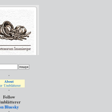
*
About
er Umblätterer
*
Follow
mblätterer
on Bluesky
*