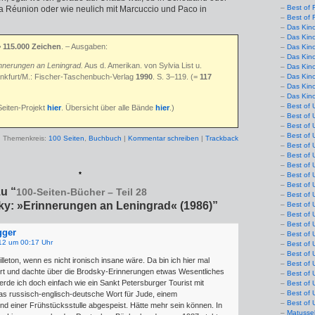
Best of 
La Réunion oder wie neulich mit Marcuccio und Paco in
Best of 
Das Kin
Das Kin
> 115.000 Zeichen
. – Ausgaben:
Das Kin
Das Kin
nnerungen an Leningrad.
Aus d. Amerikan. von Sylvia List u.
Das Kino
ankfurt/M.: Fischer-Taschenbuch-Verlag
1990
. S. 3–119. (=
117
Das Kin
Das Kin
Das Kin
Best of 
Seiten-Projekt
hier
. Übersicht über alle Bände
hier
.)
Best of 
Best of 
Best of 
Themenkreis:
100 Seiten
,
Buchbuch
|
Kommentar schreiben
|
Trackback
Best of 
Best of 
Best of 
*
Best of 
Best of 
u “
100-Seiten-Bücher – Teil 28
Best of 
y: »Erinnerungen an Leningrad« (1986)”
Best of 
Best of 
Best of 
gger
Best of 
12 um 00:17 Uhr
Best of 
Best of 
leton, wenn es nicht ironisch insane wäre. Da bin ich hier mal
Best of 
tert und dachte über die Brodsky-Erinnerungen etwas Wesentliches
Best of 
rde ich doch einfach wie ein Sankt Petersburger Tourist mit
Best of 
Best of 
as russisch-englisch-deutsche Wort für Jude, einem
Best of 
nd einer Frühstücksstulle abgespeist. Hätte mehr sein können. In
Matusse