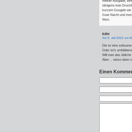
meiner Ausgabe, ei
übrigens kein Druckf
kurzem Googeln ein 
Gute Nacht und morge
Wort.
kdm
Am 5. Juli 2022 um 0
Die ist eine seltsa
Oder ist’s umblätter
Will man das übliche
Aber… wieso dann so
Einen Kommen