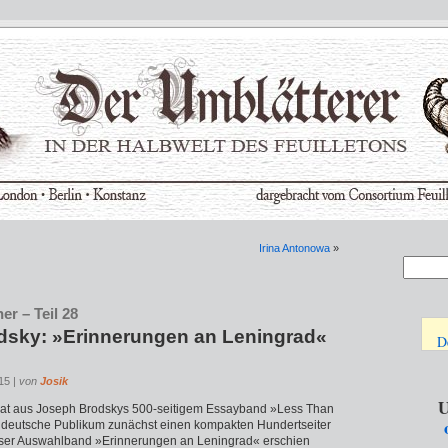
Irina Antonowa
»
er – Teil 28
dsky: »Erinnerungen an Leningrad«
D
:15 |
von
Josik
U
hat aus Joseph Brodskys 500-seitigem Essayband »Less Than
 deutsche Publikum zunächst einen kompakten Hundertseiter
eser Auswahlband »Erinnerungen an Leningrad« erschien