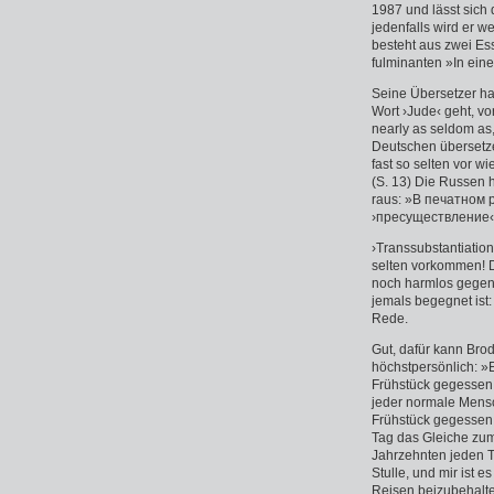
1987 und lässt sich 
jedenfalls wird er w
besteht aus zwei E
fulminanten »In ein
Seine Übersetzer ha
Wort ›Jude‹ geht, vo
nearly as seldom as,
Deutschen übersetze
fast so selten vor 
(S. 13) Die Russen 
raus: »В печатном 
›пресуществление‹
›Transsubstantiatio
selten vorkommen! Da
noch harmlos gegen d
jemals begegnet ist:
Rede.
Gut, dafür kann Brod
höchstpersönlich: »
Frühstück gegessen h
jeder normale Mensc
Frühstück gegessen
Tag das Gleiche zum 
Jahrzehnten jeden 
Stulle, und mir ist
Reisen beizubehalte