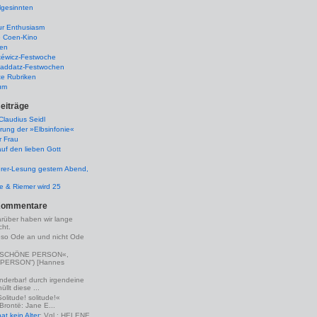
lgesinnten
ur Enthusiasm
e Coen-Kino
ten
kéwicz-Festwoche
-Raddatz-Festwochen
te Rubriken
um
eiträge
laudius Seidl
rung der »Elbsinfonie«
r Frau
uf den lieben Gott
rer-Lesung gestern Abend,
lle & Riemer wird 25
Kommentare
arüber haben wir lange
ht.
eso Ode an und nicht Ode
(»SCHÖNE PERSON«,
PERSON“) [Hannes
nderbar! durch irgendeine
llt diese ...
Solitude! solitude!«
 Brontë: Jane E...
t kein Alter
: Vgl.: HELENE