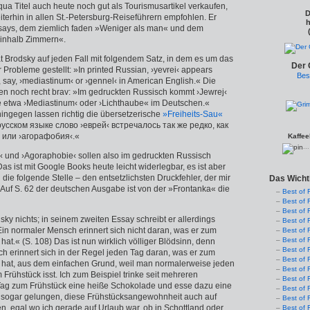
qua Titel auch heute noch gut als Tourismusartikel verkaufen,
D
eiterhin in allen St.-Petersburg-Reiseführern empfohlen. Er
h
ssays, dem ziemlich faden »Weniger als man« und dem
einhalb Zimmern«.
t Brodsky auf jeden Fall mit folgendem Satz, in dem es um das
Der 
r Probleme gestellt: »In printed Russian, ›yevrei‹ appears
Bes
 say, ›mediastinum‹ or ›gennel‹ in American English.« Die
n noch recht brav: »Im gedruckten Russisch kommt ›Jewrej‹
wie etwa ›Mediastinum‹ oder ›Lichthaube« im Deutschen.«
hingegen lassen richtig die übersetzerische
»Freiheits-Sau«
русском языке слово ›еврей‹ встречалось так же редко, как
 или ›агорафобия‹.«
Kaffee
..
n‹ und ›Agoraphobie‹ sollen also im gedruckten Russisch
s ist mit Google Books heute leicht widerlegbar, es ist aber
ie folgende Stelle – den entsetzlichsten Druckfehler, der mir
Das Wicht
 Auf S. 62 der deutschen Ausgabe ist von der »Frontanka« die
Best of 
Best of 
Best of 
sky nichts; in seinem zweiten Essay schreibt er allerdings
Best of 
Ein normaler Mensch erinnert sich nicht daran, was er zum
Best of 
Best of 
at.« (S. 108) Das ist nun wirklich völliger Blödsinn, denn
Best of 
h erinnert sich in der Regel jeden Tag daran, was er zum
Best of 
 hat, aus dem einfachen Grund, weil man normalerweise jeden
Best of 
Frühstück isst. Ich zum Beispiel trinke seit mehreren
Best of 
Tag zum Frühstück eine heiße Schokolade und esse dazu eine
Best of 
 es sogar gelungen, diese Frühstücksangewohnheit auch auf
Best of 
n, egal wo ich gerade auf Urlaub war, ob in Schottland oder
Best of 