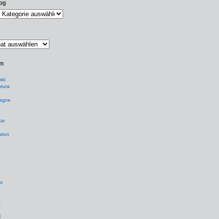
og
um
ki
tura
agne
ar
xton
io
r
l