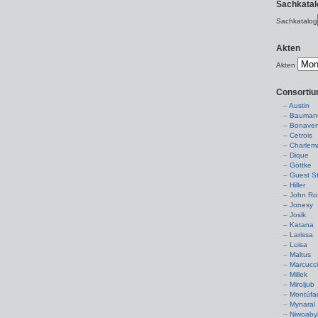
Sachkatal
Sachkatalog
Akten
Akten
Consorti
Austin
Baumans
Bonaven
Cetrois
Charlem
Dique
Göttke
Guest St
Hiller
John Ro
Jonesy
Josik
Katana
Larissa
Luisa
Maltus
Marcucc
Millek
Miroljub
Montúfa
Mynaral
Niwoaby