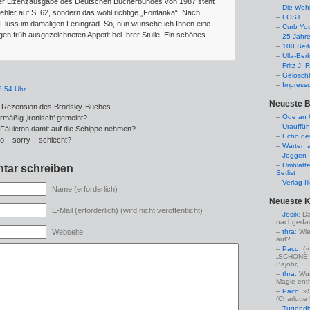
ner Lizenzausgabe des Deutschen Bücherbundes von 1987 steht
Die Woh
ehler auf S. 62, sondern das wohl richtige „Fontanka“. Nach
LOST
Fluss im damaligen Leningrad. So, nun wünsche ich Ihnen eine
Curb Yo
n früh ausgezeichneten Appetit bei Ihrer Stulle. Ein schönes
25 Jahr
100 Sei
Ulla-Ber
Fritz-J.
Gelösch
Impress
8:54 Uhr
Neueste B
me Rezension des Brodsky-Buches.
Ode an C
ermäßig ‚ironisch‘ gemeint?
Urauffüh
 Fäuleton damit auf die Schippe nehmen?
Echo de
 – sorry – schlecht?
Warten a
Joggen
Umblätte
tar schreiben
Setlist
Verlag I
Name (erforderlich)
Neueste 
E-Mail (erforderlich) (wird nicht veröffentlicht)
Josik
: D
nachgedac
thra
: Wi
Webseite
auf?
Paco
: 
„SCHÖNE 
Bajohr,...
thra
: Wu
Magie enthü
Paco
: »
(Charlotte
Tugendha