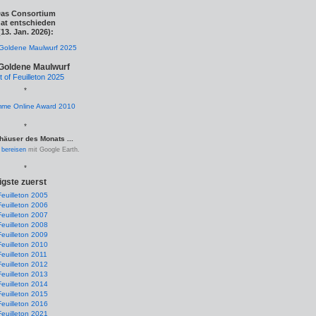
as Consortium
at entschieden
(13. Jan. 2026):
Goldene Maulwurf
t of Feuilleton 2025
*
*
häuser des Monats ...
.
bereisen
mit Google Earth.
*
igste zuerst
Feuilleton 2005
Feuilleton 2006
Feuilleton 2007
Feuilleton 2008
Feuilleton 2009
Feuilleton 2010
Feuilleton 2011
Feuilleton 2012
Feuilleton 2013
Feuilleton 2014
Feuilleton 2015
Feuilleton 2016
Feuilleton 2021