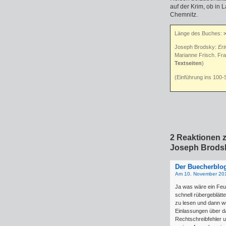
auf der Krim, ob in 
Chemnitz.
Länge des Buches:
Joseph Brodsky:
Eri
Marianne Frisch. Fr
Textseiten
)
(Einführung ins 100-
2 Reaktionen z
Joseph Brodsk
Der Buecherblo
Am 10. November 20
Ja was wäre ein Feuil
schnell rübergeblät
zu lesen und dann we
Einlassungen über d
Rechtschreibfehler u