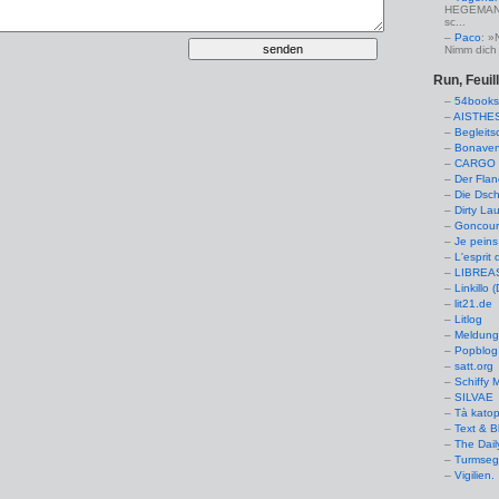
HEGEMANN:
sc...
Paco
: »
Nimm dich 
Run, Feuil
54books
AISTHE
Begleits
Bonaven
CARGO 
Der Flan
Die Dsch
Dirty La
Goncourt
Je peins
L'esprit 
LIBREAS.
Linkillo 
lit21.de
Litlog
Meldung
Popblog 
satt.org
Schiffy
SILVAE
Tà kato
Text & B
The Dail
Turmseg
Vigilien.