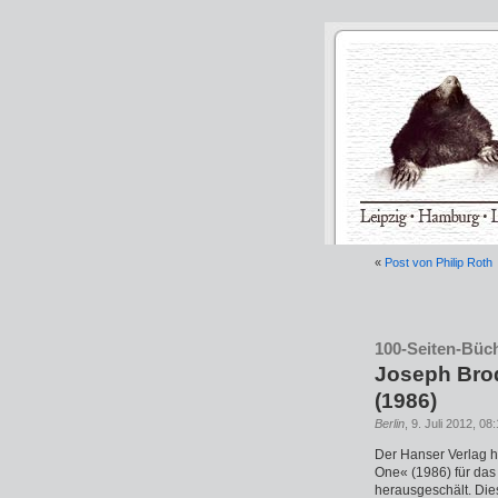
«
Post von Philip Roth
100-Seiten-Büch
Joseph Bro
(1986)
Berlin
, 9. Juli 2012, 08
Der Hanser Verlag 
One« (1986) für das
herausgeschält. Di