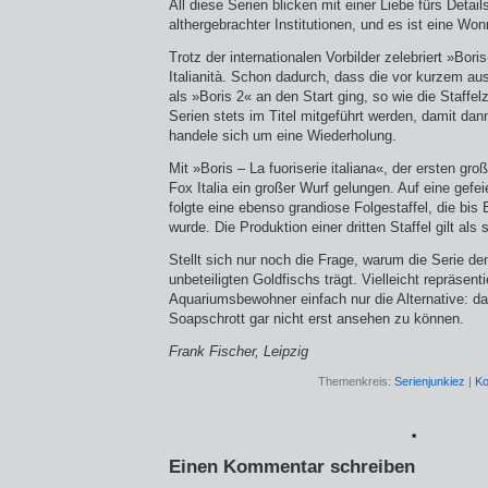
All diese Serien blicken mit einer Liebe fürs Detail
althergebrachter Institutionen, und es ist eine Wo
Trotz der internationalen Vorbilder zelebriert »Bor
Italianità. Schon dadurch, dass die vor kurzem aus
als »Boris 2« an den Start ging, so wie die Staffelz
Serien stets im Titel mitgeführt werden, damit da
handele sich um eine Wiederholung.
Mit »Boris – La fuoriserie italiana«, der ersten gro
Fox Italia ein großer Wurf gelungen. Auf eine gefei
folgte eine ebenso grandiose Folgestaffel, die bis
wurde. Die Produktion einer dritten Staffel gilt als s
Stellt sich nur noch die Frage, warum die Serie d
unbeteiligten Goldfischs trägt. Vielleicht repräsent
Aquariumsbewohner einfach nur die Alternative: d
Soapschrott gar nicht erst ansehen zu können.
Frank Fischer, Leipzig
Themenkreis:
Serienjunkiez
|
Ko
*
Einen Kommentar schreiben