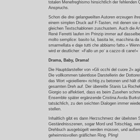
totalen Menefreghismo hinsichtlich der fehlenden Q
Anspruchs.
Schon die drei gelangweilten Autoren erzeugen ihre 
einem simplen Druck auf F-Tasten, mit denen sie 
gleichen Textschablonen zuschustern. Auch die 
René Ferretti laufen im Prinzip immer auf dasselb
molto semplice: basito lui, basita lei, macchina da
smarmellata e daje tutti che abbiamo fatto.« Wenn 
wird er deutlicher: »Fallo un po‘ a cazzo di cane!«
Drama, Baby, Drama!
Die Hauptdarsteller von »Gli occhi del cuore 2« a
Die vollkommen talentlose Darstellerin der Dottores
das Wort »gioielliere« richtig zu betonen und hält
gesamten Dreh auf. Der übereitle Stanis La Rochel
Giorgio so affektiert, dass es beim Zusehen schm
Ensemble später ergänzende Cristina Avola Burksta
tatsächlich, zu den seichten Dialogen immer wiede
stellen.
Inhaltlich gibt es dann Herzschmerz der übelsten 
Geständnisszenen, sogar Mord und Totschlag, we
Drehbuch ausgebügelt werden müssen, und außerd
geheimnisvollen gräflichen Ring. Pling!