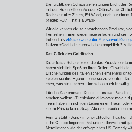
Die furchtbaren Schauspielleistungen bricht der R
mit den Rufen »Buona!« oder »Ottima!« ab, ähnlic
Regisseur aller Zeiten, Ed Wood, nach nur einem
pflegte: »Cut! That’s a wrap!«
Wir alle kennen die so entstehenden Produkte, v
Fernsehen immer wieder neue anlaufen und die »Sp
treffend als
»Meisterwerke der Massenver­blödung
fiktiven »Occhi del cuore« haben angeblich 7 Milli
Das Glück des Goldfischs
Die »Boris«-Schauspieler, die das Produktionsteam
haben sichtlich Spaß an ihren Rollen. Obwohl die
Erscheinungen des italienischen Fernsehens gnad
spielen sie ihre Figuren, ohne sie zu verraten. D
eben, was sie machen. Und schon auch freiwillig.
Für den Kameramann Duccio ist es das Paradies, 
arbeiten wollen: »Ti chiedono di lavorare male e t
Team haben im richtigen Leben einen Traum oder 
sie im Prinzip keine Soap. Aber sie arbeiten nun ma
Formal steht »Boris« in einer aktuellen Tradition,
»The Office« begonnen hat und mittlerweile mit ga
Metafiktionen wie der erfolgreichen US-Comedy »3