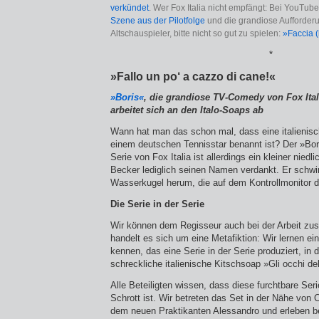
verkündet
. Wer Fox Italia nicht empfängt: Bei YouTube 
Szene aus der Pilotfolge
und die grandiose Aufforder
Altschauspieler, bitte nicht so gut zu spielen:
»Faccia (
*
»Fallo un po‘ a cazzo di cane!«
»Boris«
, die grandiose TV-Comedy von Fox Ital
arbeitet sich an den Italo-Soaps ab
Wann hat man das schon mal, dass eine italienis
einem deutschen Tennisstar benannt ist? Der »Bor
Serie von Fox Italia ist allerdings ein kleiner niedl
Becker lediglich seinen Namen verdankt. Er schwim
Wasserkugel herum, die auf dem Kontrollmonitor d
Die Serie in der Serie
Wir können dem Regisseur auch bei der Arbeit zus
handelt es sich um eine Metafiktion: Wir lernen e
kennen, das eine Serie in der Serie produziert, in 
schreckliche italienische Kitschsoap »Gli occhi de
Alle Beteiligten wissen, dass diese furchtbare Serie 
Schrott ist. Wir betreten das Set in der Nähe vo
dem neuen Praktikanten Alessandro und erleben