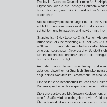
Freeley ist Guidance Counsellor (eine Art Sozialpäd
Highschool, wo sie ihre Teenager-Traumata wieder
hence the name, weiß sie nicht wirklich, wo’s lang
gesprochen.
Sie ist eine sympathische junge Frau, die ihr Schic
anblickt. Irgendwann muss es doch mal klappen. Da
schüchtern und tollpatschig und nervt oft mit ihrer
Grandios ist »SNL«-Legende Chris Parnell: Als stel
Bruce spielt er eine Mischung aus Jack von »30 
»Office«. Er trumpft also mit überkandidelten Ideen 
eine durchsetzungsunfähige Lusche. So stellt sich
für eine dominante Lehrerin Sachen in die Reinigu
häusliche Dinge erledigt.
Auch der Spanischlehrer Tim ist lustig: Er ist eher
gelandet, obwohl er nur Spanisch-Grundkenntnisse
sagt, seinen Schülern im Lernstoff nur um eine St
Eine stilistische Besonderheit ist, dass die Figuren
Kamera sprechen – das erspart dann einen Erzähler
Die Serie startete als Mid-Season-Replacement und
eine 2. Staffel wird es nicht geben. »Miss Guided« 
Überschaubarkeit und ist dabei durchaus empfehle