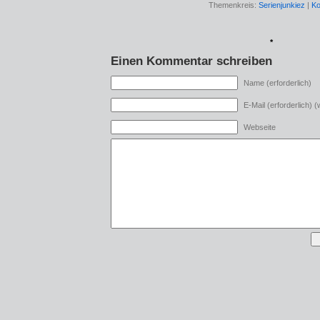
Themenkreis:
Serienjunkiez
|
Ko
*
Einen Kommentar schreiben
Name (erforderlich)
E-Mail (erforderlich) (w
Webseite