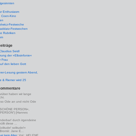
lgesinnten
ur Enthusiasm
e Coen-Kino
ten
kéwicz-Festwoche
-Raddatz-Festwochen
te Rubriken
um
eiträge
laudius Seidl
rung der »Elbsinfonie«
r Frau
uf den lieben Gott
rer-Lesung gestern Abend,
lle & Riemer wird 25
Kommentare
arüber haben wir lange
ht.
eso Ode an und nicht Ode
(»SCHÖNE PERSON«,
PERSON“) [Hannes
nderbar! durch irgendeine
llt diese ...
Solitude! solitude!«
 Brontë: Jane E...
t kein Alter
: Vgl.: HELENE