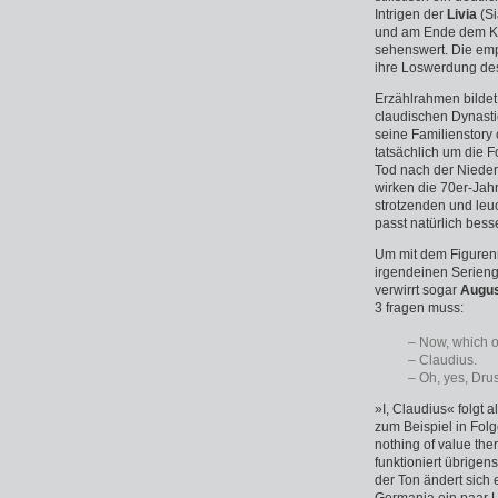
Intrigen der
Livia
(Si
und am Ende dem K
sehenswert. Die em
ihre Loswerdung d
Erzählrahmen bilde
claudischen Dynastie
seine Familienstory 
tatsächlich um die 
Tod nach der Niederl
wirken die 70er-Jahr
strotzenden und le
passt natürlich bes
Um mit dem Figurenr
irgendeinen Serieng
verwirrt sogar
Augu
3 fragen muss:
– Now, which 
– Claudius.
– Oh, yes, Drus
»I, Claudius« folgt 
zum Beispiel in Folg
nothing of value th
funktioniert übrigen
der Ton ändert sich