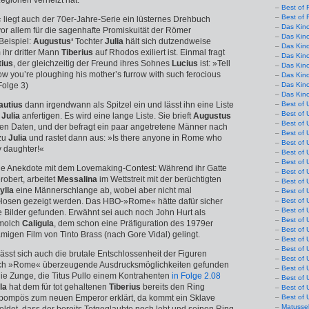
egionen verheizt hat.
Best of 
Best of 
liegt auch der 70er-Jahre-Serie ein lüsternes Drehbuch
Das Kin
or allem für die sagenhafte Promiskuität der Römer
Das Kin
 Beispiel:
Augustus‘
Tochter
Julia
hält sich dutzendweise
Das Kin
ihr dritter Mann
Tiberius
auf Rhodos exiliert ist. Einmal fragt
Das Kin
tius
, der gleichzeitig der Freund ihres Sohnes
Lucius
ist: »Tell
Das Kino
w you’re ploughing his mother’s furrow with such ferocious
Das Kin
Folge 3)
Das Kin
Das Kin
autius
dann irgendwann als Spitzel ein und lässt ihn eine Liste
Best of 
Best of 
n
Julia
anfertigen. Es wird eine lange Liste. Sie brieft
Augustus
Best of 
ten Daten, und der befragt ein paar angetretene Männer nach
Best of 
zu
Julia
und rastet dann aus: »Is there anyone in Rome who
Best of 
y daughter!«
Best of 
Best of 
ie Anekdote mit dem Lovemaking-Contest: Während ihr Gatte
Best of 
robert, arbeitet
Messalina
im Wettstreit mit der berüchtigten
Best of 
ylla
eine Männerschlange ab, wobei aber nicht mal
Best of 
Hosen gezeigt werden. Das HBO-»Rome« hätte dafür sicher
Best of 
Best of 
e Bilder gefunden. Erwähnt sei auch noch John Hurt als
Best of 
tmolch
Caligula
, dem schon eine Präfiguration des 1979er
Best of 
migen Film von Tinto Brass (nach Gore Vidal) gelingt.
Best of 
Best of 
ässt sich auch die brutale Entschlossenheit der Figuren
Best of 
 auch »Rome« überzeugende Ausdrucksmöglichkeiten gefunden
Best of 
 die Zunge, die Titus Pullo einem Kontrahenten
in Folge 2.08
Best of 
la
hat dem für tot gehaltenen
Tiberius
bereits den Ring
Best of 
h pompös zum neuen Emperor erklärt, da kommt ein Sklave
Best of 
Matusse