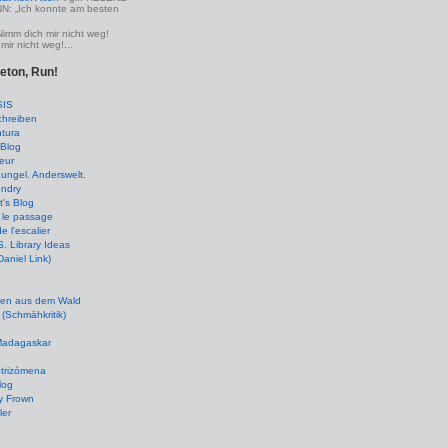
 „Ich konnte am besten
Nimm dich mir nicht weg!
mir nicht weg!...
leton, Run!
SIS
chreiben
tura
Blog
eur
ungel. Anderswelt.
undry
's Blog
 le passage
de l'escalier
 Library Ideas
(Daniel Link)
en aus dem Wald
(Schmähkritik)
 Madagaskar
ptrizómena
log
y Frown
ler