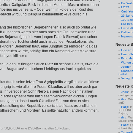
ldet, dass der bereits Totgeglaubte noch lebt und seinen Ring
Die Woh
errlich:
Caligulas
Blick in diesem Moment.
Macro
nimmt dann
LOST
Tiberius
ins Jenseits. – Oder wenn in Folge 9 der Kopf des
Curb Yo
bracht wird, und
Caligula
kommentiert: »I’ve cured his
25 Jahr
100 Sei
Ulla-Ber
tlang der historischen Begebenheiten also auch so brutal wie
Fritz-J.
ft zu nennen wären hier auch noch die Grausamkeiten rund
Gelösch
des
Sejanus
(gespielt vom jungen Patrick Stewart) und seiner
Impress
erjährige Tochter steht auch mit auf der Prosrikptionsliste,
Neueste B
xekutoren Bedenken trägt, eine Jungfrau zu ermorden, da das
Ode an C
dt bedeuten würde, schlägt ihm ein Kamerad vor: »Make sure
Urauffüh
ore you kill her.«
Echo de
Warten a
gen Folgen ist übrigens auch Platz für schöne Details, etwa die
Joggen
 von
Augustus‘
komischem Lieblingsausdruck
»quick as
Umblätte
Setlist
Verlag I
ius
durch seine letzte Frau
Agrippinilla
vergiftet, die auf diese
Neueste 
ungrig ist wie alle ihre Peers.
Claudius
will es aber auch gar
ass ihr verzogener Sohn
Nero
als sein Nachfolger installiert
Josik
: D
nachgedac
laudische Dynastie wird mit diesem verwöhnten dicken Jungen
thra
: Wi
, und genau das ist auch
Claudius‘
Ziel, von dem er sich
auf?
erherstellung der Republik verspricht, auf dass es endlich ein
Paco
: 
iftmischern und Mördern. Es sollte natürlich anders kommen.
„SCHÖNE 
Bajohr,...
thra
: Wu
Magie enthü
Paco
: »
 für 30,95 EUR eine DVD-Box mit allen 13 Folgen.
(Charlotte
Tugendha