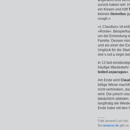
angerannt und verme
zurück haben will. H
ein Kissen und hilft
kleinen
Gemellus
ge
cough.«
»I, Claudius« ist en
»Rome«. Beispielha
um die Ermordung 
Familie. Dessen mind
und als einer der E
Unglück für die Sta
she’s not a virgin bef
In 13 fast einstündi
häufige Wiederkehr
boiled asparagus«
.
Am Ende wird
Claud
billige Weise machth
nicht verhindern, d
wird. Die julisch-c
tatsächlich abtreten
langfristig die Wied
Ende habe mit den G
____
Falls jemand Lust hat:
Bei
amazon.de
gibt es