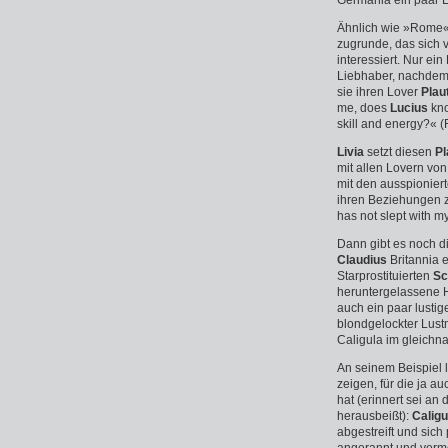
Germania ein paar L
Ähnlich wie »Rome« 
zugrunde, das sich v
interessiert. Nur ein
Liebhaber, nachdem 
sie ihren Lover
Plau
me, does
Lucius
kno
skill and energy?« (
Livia
setzt diesen
Pl
mit allen Lovern vo
mit den ausspionier
ihren Beziehungen 
has not slept with m
Dann gibt es noch d
Claudius
Britannia e
Starprostituierten
Sc
heruntergelassene 
auch ein paar lustig
blondgelockter Lus
Caligula im gleichna
An seinem Beispiel l
zeigen, für die ja
hat (erinnert sei an
herausbeißt):
Caligu
abgestreift und sic