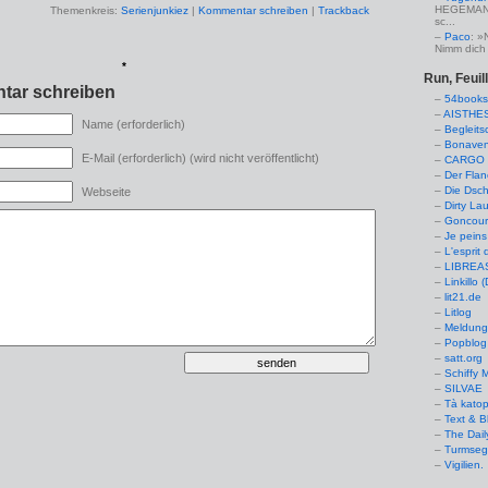
HEGEMANN:
Themenkreis:
Serienjunkiez
|
Kommentar schreiben
|
Trackback
sc...
Paco
: »
Nimm dich 
*
Run, Feuil
tar schreiben
54books
AISTHE
Name (erforderlich)
Begleits
Bonaven
E-Mail (erforderlich) (wird nicht veröffentlicht)
CARGO 
Der Flan
Die Dsch
Webseite
Dirty La
Goncourt
Je peins
L'esprit 
LIBREAS.
Linkillo 
lit21.de
Litlog
Meldung
Popblog 
satt.org
Schiffy
SILVAE
Tà kato
Text & B
The Dail
Turmseg
Vigilien.