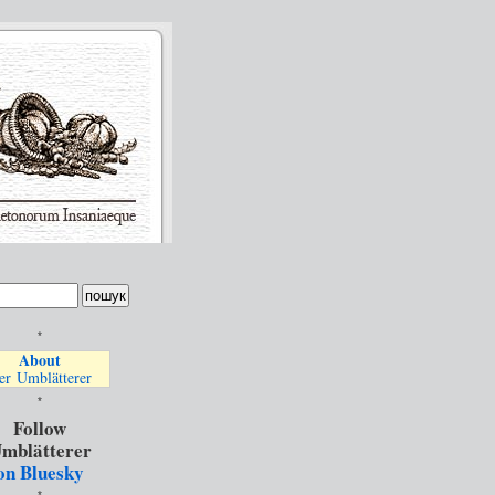
*
About
er Umblätterer
*
Follow
mblätterer
on Bluesky
*