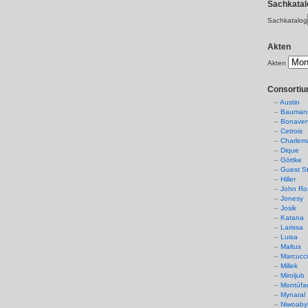
Sachkatal
Sachkatalog
Akten
Akten
Consorti
Austin
Baumans
Bonaven
Cetrois
Charlem
Dique
Göttke
Guest St
Hiller
John Ro
Jonesy
Josik
Katana
Larissa
Luisa
Maltus
Marcucc
Millek
Miroljub
Montúfa
Mynaral
Niwoaby