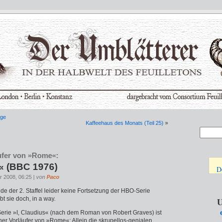
lge
Kaffeehaus des Monats (Teil 25)
»
ufer von »Rome«:
s« (BBC 1976)
D
r 2008, 06:25 |
von
Paco
e der 2. Staffel leider keine Fortsetzung der HBO-Serie
ibt sie doch, in a way.
U
Serie »I, Claudius« (nach dem Roman von Robert Graves) ist
licher Vorläufer von »Rome«: Allein die skrupellos-genialen