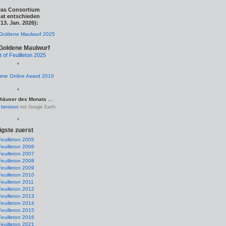
as Consortium
at entschieden
(13. Jan. 2026):
Goldene Maulwurf
t of Feuilleton 2025
*
*
häuser des Monats ...
.
bereisen
mit Google Earth.
*
igste zuerst
Feuilleton 2005
Feuilleton 2006
Feuilleton 2007
Feuilleton 2008
Feuilleton 2009
Feuilleton 2010
Feuilleton 2011
Feuilleton 2012
Feuilleton 2013
Feuilleton 2014
Feuilleton 2015
Feuilleton 2016
Feuilleton 2021