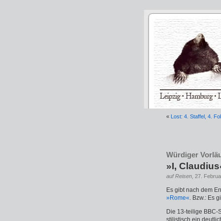
«
Lost: 4. Staffel, 4. Fo
Würdiger Vorlä
»I, Claudiu
auf Reisen
, 27. Februa
Es gibt nach dem End
»Rome«
. Bzw.: Es g
Die 13-teilige BBC-
stilistisch ein deut