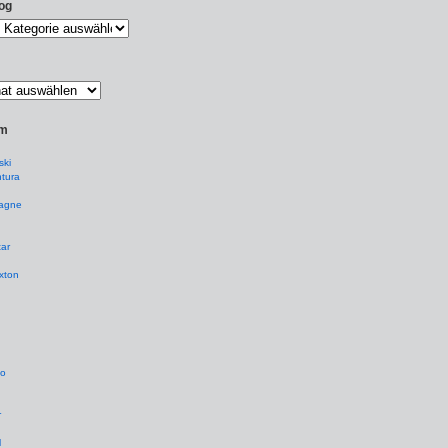
og
um
ki
tura
agne
ar
xton
io
r
l