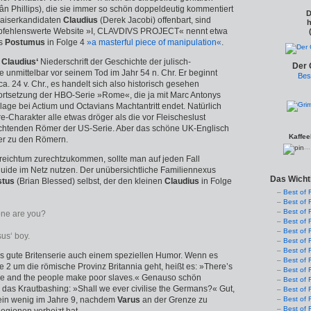
ân Phillips), die sie immer so schön doppeldeutig kommentiert
D
aiserkandidaten
Claudius
(Derek Jacobi) offenbart, sind
h
pfehlenswerte Website »I, CLAVDIVS PROJECT« nennt etwa
es
Postumus
in Folge 4
»a masterful piece of manipulation«
.
t
Claudius‘
Niederschrift der Geschichte der julisch-
Der 
 unmittelbar vor seinem Tod im Jahr 54 n. Chr. Er beginnt
Bes
ca. 24 v. Chr., es handelt sich also historisch gesehen
Fortsetzung der HBO-Serie »Rome«, die ja mit Marc Antonys
age bei Actium und Octavians Machtantritt endet. Natürlich
e-Charakter alle etwas dröger als die vor Fleischeslust
uchtenden Römer der US-Serie. Aber das schöne UK-Englisch
Kaffee
ser zu den Römern.
..
eichtum zurechtzukommen, sollte man auf jeden Fall
uide im Netz nutzen. Der unübersichtliche Familiennexus
Das Wicht
stus
(Brian Blessed) selbst, der den kleinen
Claudius
in Folge
Best of 
Best of 
Best of 
one are you?
Best of 
Best of 
us‘ boy.
Best of 
Best of 
als gute Britenserie auch einem speziellen Humor. Wenn es
Best of 
e 2 um die römische Provinz Britannia geht, heißt es: »There’s
Best of 
ere and the people make poor slaves.« Genauso schön
Best of 
s das Krautbashing: »Shall we ever civilise the Germans?« Gut,
Best of 
 ein wenig im Jahre 9, nachdem
Varus
an der Grenze zu
Best of 
Best of 