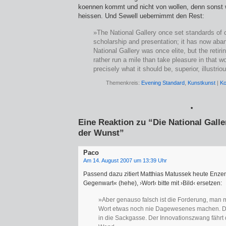
koennen kommt und nicht von wollen, denn sonst 
heissen. Und Sewell uebernimmt den Rest:
»The National Gallery once set standards of 
scholarship and presentation; it has now ab
National Gallery was once elite, but the retiri
rather run a mile than take pleasure in that wo
precisely what it should be, superior, illustri
Themenkreis:
Evening Standard
,
Kunstkunst
|
Ko
*
Eine Reaktion zu “Die National Gall
der Wunst”
Paco
Am 14. August 2007 um 13:39 Uhr
Passend dazu zitiert Matthias Matussek heute Enze
Gegenwart« (hehe), ›Wort‹ bitte mit ›Bild‹ ersetzen:
»Aber genauso falsch ist die Forderung, man 
Wort etwas noch nie Dagewesenes machen. D
in die Sackgasse. Der Innovationszwang fährt 