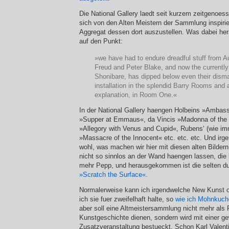
Die National Gallery laedt seit kurzem zeitgenoes
sich von den Alten Meistern der Sammlung inspiri
Aggregat dessen dort auszustellen. Was dabei he
auf den Punkt:
»we have had to endure dreadful stuff from A
Freud and Peter Blake, and now the currently 
Shonibare, has dipped below even their disma
installation in the splendid Barry Rooms and a
explanation, in Room One.«
In der National Gallery haengen Holbeins »Ambas
»Supper at Emmaus«, da Vincis »Madonna of the
»Allegory with Venus and Cupid«, Rubens‘ (wie i
»Massacre of the Innocent« etc. etc. etc. Und ir
wohl, was machen wir hier mit diesen alten Bilder
nicht so sinnlos an der Wand haengen lassen, die
mehr Pepp, und herausgekommen ist die selten duf
»Scratch the Surface«
.
Normalerweise kann ich irgendwelche New Kunst 
ich sie fuer zweifelhaft halte, so
wie ich Mohnkuch
aber soll eine Altmeistersammlung nicht mehr als 
Kunstgeschichte dienen, sondern wird mit einer ge
Zusatzveranstaltung bestueckt. Schon Karl Valent