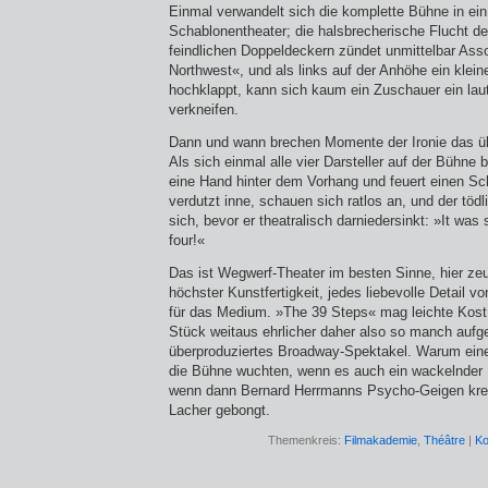
Einmal verwandelt sich die komplette Bühne in ein
Schablonentheater; die halsbrecherische Flucht de
feindlichen Doppeldeckern zündet unmittelbar Asso
Northwest«, und als links auf der Anhöhe ein klein
hochklappt, kann sich kaum ein Zuschauer ein la
verkneifen.
Dann und wann brechen Momente der Ironie das ü
Als sich einmal alle vier Darsteller auf der Bühne b
eine Hand hinter dem Vorhang und feuert einen Sch
verdutzt inne, schauen sich ratlos an, und der töd
sich, bevor er theatralisch darniedersinkt: »It was
four!«
Das ist Wegwerf-Theater im besten Sinne, hier zeu
höchster Kunstfertigkeit, jedes liebevolle Detail v
für das Medium. »The 39 Steps« mag leichte Kos
Stück weitaus ehrlicher daher also so manch aufg
überproduziertes Broadway-Spektakel. Warum eine
die Bühne wuchten, wenn es auch ein wackelnder
wenn dann Bernard Herrmanns Psycho-Geigen kreis
Lacher gebongt.
Themenkreis:
Filmakademie
,
Théâtre
|
Ko