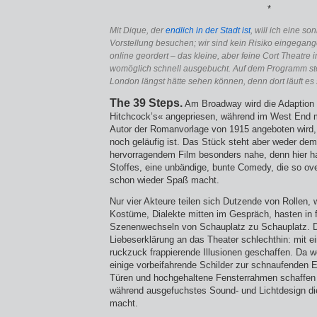
*
Mit Dique, der
endlich in der Stadt ist
, will ich eine s
Vorstellung besuchen; wir sind kein Risiko eingegan
online geordert – das kleine, aber feine Cort Theatre in
womöglich schnell ausgebucht. Auf dem Programm steh
London längst hätte sehen können, denn dort läuft es
The 39 Steps.
Am Broadway wird die Adaption 
Hitchcock’s« angepriesen, während im West End 
Autor der Romanvorlage von 1915 angeboten wird
noch geläufig ist. Das Stück steht aber weder d
hervorragendem Film besonders nahe, denn hier ha
Stoffes, eine unbändige, bunte Comedy, die so over
schon wieder Spaß macht.
Nur vier Akteure teilen sich Dutzende von Rollen, 
Kostüme, Dialekte mitten im Gespräch, hasten in 
Szenenwechseln von Schauplatz zu Schauplatz. D
Liebeserklärung an das Theater schlechthin: mit e
ruckzuck frappierende Illusionen geschaffen. Da w
einige vorbeifahrende Schilder zur schnaufenden 
Türen und hochgehaltene Fensterrahmen schaffen
während ausgefuchstes Sound- und Lichtdesign di
macht.