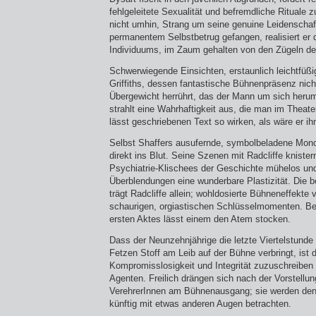
fehlgeleitete Sexualität und befremdliche Rituale z
nicht umhin, Strang um seine genuine Leidenschaft
permanentem Selbstbetrug gefangen, realisiert er d
Individuums, im Zaum gehalten von den Zügeln der
Schwerwiegende Einsichten, erstaunlich leichtfüßi
Griffiths, dessen fantastische Bühnenpräsenz nic
Übergewicht herrührt, das der Mann um sich herum
strahlt eine Wahrhaftigkeit aus, die man im Theate
lässt geschriebenen Text so wirken, als wäre er ih
Selbst Shaffers ausufernde, symbolbeladene Monol
direkt ins Blut. Seine Szenen mit Radcliffe knister
Psychiatrie-Klischees der Geschichte mühelos und
Überblendungen eine wunderbare Plastizität. Die 
trägt Radcliffe allein; wohldosierte Bühneneffekte 
schaurigen, orgiastischen Schlüsselmomenten. B
ersten Aktes lässt einem den Atem stocken.
Dass der Neunzehnjährige die letzte Viertelstund
Fetzen Stoff am Leib auf der Bühne verbringt, ist 
Kompromisslosigkeit und Integrität zuzuschreiben
Agenten. Freilich drängen sich nach der Vorstell
VerehrerInnen am Bühnen­ausgang; sie werden den
künftig mit etwas anderen Augen betrachten.