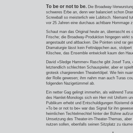
To be or not to be.
Die Broadway-Verwurstung d
schweres Erbe an, denn wer balanciert schon Dram
Screwball so meisterlich wie Lubitsch. Niemand t
vor 25 Jahren eine durchaus achtbare Hommage z
Schaut man das Original heute an, überrascht es d
Frische; die Broadway-Produktion hingegen wirkt
angestaubt und altbacken. Die Pointen sind rar ges
Dramaturgie lässt kein Fettnäppchen aus, stolpert
Klischee, das Ensemble entwickelt kaum den Hau
David »Sledge Hammer« Rasche gibt Josef Tura, e
letztendlich schlechten Schauspieler, aber er spielt
grotesk chargierenden Theatertölpel. Wie fein nua
der Rolle gewesen; ihm nahm man auch Turas cou
folgenden Nazigetümmel ab.
Ein netter Gag gelingt immerhin, als während Turas
des Hamlet-Monologs sich ein Herr mit Uniform u
Publikum erhebt und Entschuldigungen flüsternd de
»To be or not to be« war das Signal für ihn gewes
heimlichen Techtelmechtel hinter der Bühne aufz
Umsetzung des Theater-im-Theater-Themas, aber 
nutzen sollen, ebenfalls seinen Sitzplatz zu räumen