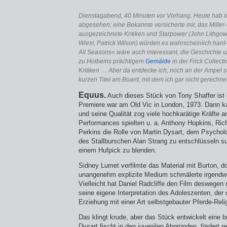
*
Dienstagabend, 40 Minuten vor Vorhang. Heute hab i
abgesehen; eine Bekannte versicherte mir, das Miller-
ausgezeichnete Kritiken und Starpower (John Lithgow
Wiest, Patrick Wilson) würden es wahrscheinlich hard
All Seasons« wäre auch interessant, die Geschichte
zu Holbeins prächtigem
Gemälde
in der Frick Collect
Kritiken … Aber da entdecke ich, noch an der Ampel s
kurzen Titel am Board, mit dem ich gar nicht gerechne
Equus.
Auch dieses Stück von Tony Shaffer ist e
Premiere war am Old Vic in London, 1973. Dann 
und seine Qualität zog viele hochkarätige Kräfte a
Performances spielten u. a. Anthony Hopkins, Ric
Perkins die Rolle von Martin Dysart, dem Psycho
des Stallburschen Alan Strang zu entschlüsseln s
einem Hufpick zu blenden.
Sidney Lumet verfilmte das Material mit Burton, d
unangenehm explizite Medium schmälerte irgendwi
Vielleicht hat Daniel Radcliffe den Film deswegen n
seine eigene Interpretation des Adoleszenten, der
Erziehung mit einer Art selbstgebauter Pferde-Reli
Das klingt krude, aber das Stück entwickelt eine 
Dysart fischt in den juvenilen Abgründen, fördert re