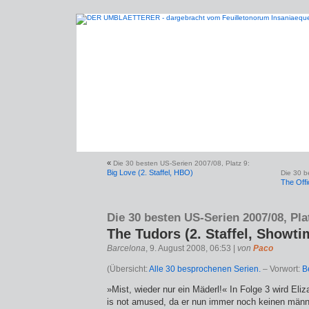
«
Die 30 besten US-Serien 2007/08, Platz 9:
Big Love (2. Staffel, HBO)
Die 30 b
The Offi
Die 30 besten US-Serien 2007/08, Pla
The Tudors (2. Staffel, Showti
Barcelona
, 9. August 2008, 06:53 |
von
Paco
(Übersicht:
Alle 30 besprochenen Serien.
– Vorwort:
B
»Mist, wieder nur ein Mäderl!« In Folge 3 wird Eli
is not amused, da er nun immer noch keinen männ