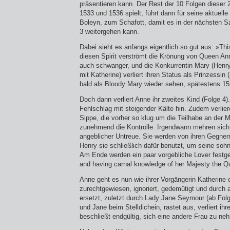
präsentieren kann. Der Rest der 10 Folgen dieser 2
1533 und 1536 spielt, führt dann für seine aktuel
Boleyn, zum Schafott, damit es in der nächsten 
3 weitergehen kann.
Dabei sieht es anfangs eigentlich so gut aus: »Thi
diesen Spirit verströmt die Krönung von Queen Anne
auch schwanger, und die Konkurrentin Mary (Henr
mit Katherine) verliert ihren Status als Prinzessin 
bald als Bloody Mary wieder sehen, spätestens 15
Doch dann verliert Anne ihr zweites Kind (Folge 4
Fehlschlag mit steigender Kälte hin. Zudem verlie
Sippe, die vorher so klug um die Teilhabe an der Ma
zunehmend die Kontrolle. Irgendwann mehren sich
angeblicher Untreue. Sie werden von ihren Gegnern
Henry sie schließlich dafür benutzt, um seine soh
Am Ende werden ein paar vorgebliche Lover festg
and having carnal knowledge of her Majesty the Q
Anne geht es nun wie ihrer Vorgängerin Katherine o
zurechtgewiesen, ignoriert, gedemütigt und durch 
ersetzt, zuletzt durch Lady Jane Seymour (ab Folg
und Jane beim Stelldichein, rastet aus, verliert ih
beschließt endgültig, sich eine andere Frau zu ne