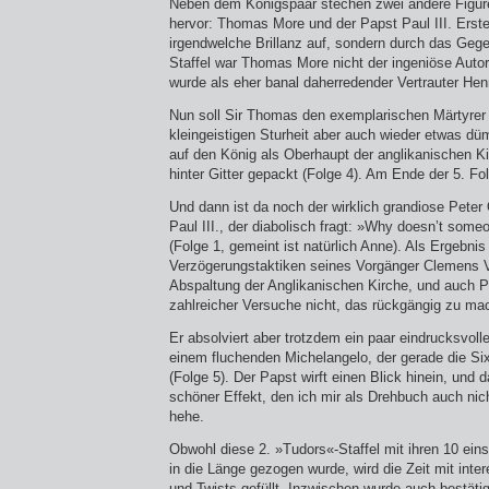
Neben dem Königspaar stechen zwei andere Figu
hervor: Thomas More und der Papst Paul III. Erster
irgendwelche Brillanz auf, sondern durch das Gegen
Staffel war Thomas More nicht der ingeniöse Autor
wurde als eher banal daherredender Vertrauter Hen
Nun soll Sir Thomas den exemplarischen Märtyrer s
kleingeistigen Sturheit aber auch wieder etwas dümm
auf den König als Oberhaupt der anglikanischen K
hinter Gitter gepackt (Folge 4). Am Ende der 5. Fol
Und dann ist da noch der wirklich grandiose Peter
Paul III., der diabolisch fragt: »Why doesn’t someo
(Folge 1, gemeint ist natürlich Anne). Als Ergebnis
Verzögerungstaktiken seines Vorgänger Clemens 
Abspaltung der Anglikanischen Kirche, und auch Pau
zahlreicher Versuche nicht, das rückgängig zu ma
Er absolviert aber trotzdem ein paar eindrucksvolle
einem fluchenden Michelangelo, der gerade die Si
(Folge 5). Der Papst wirft einen Blick hinein, und d
schöner Effekt, den ich mir als Drehbuch auch nic
hehe.
Obwohl diese 2. »Tudors«-Staffel mit ihren 10 ein
in die Länge gezogen wurde, wird die Zeit mit int
und Twists gefüllt. Inzwischen wurde auch bestäti