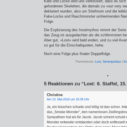
Kate und Locke wird uns verklickert, dass es sich 
gefundenen Skeletten, die damals zu »our very o
deklariert wurden, also um Stiefmom und die leibl
Fake-Locke und Rauchmonster umherirrenden Nam
Folge.
Die Explizierung des Inselmythos nimmt der Serie 
das Zeug ist ausgedachter als die schlimmsten he
Aber gut, »Lost« wird bald enden, und zu viel Avan
so gut für die Einschaltquoten, hehe.
Noch eine Folge plus finaler Doppelfolge.
Themenkreis:
Lost
,
Serienjunkiez
|
Ko
*
5 Reaktionen zu “Lost: 6. Staffel, 15
Christine
Am 13. Mai 2010 um 16:36 Uhr
Ja, ein bisschen schade und billig ist das schon. Int
das „Smoke-Monster“, den namenlosen Zwillingsbru
Sympathien hat als für Jacob. Jacob scheint schuld 
Monster entweder entstanden oder doch entfesselt 