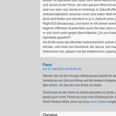
Bruder ist irgendwie das Opfer, dem seine Mensch
und Jacob ist der Fiese, der den ganzen Mist erst an
wird nun sein, wie Jacob es hinkriegt, in Zukunft of
selbstverständlich zwischen Insel und realer Welt h
denn dort findet und rekurtiert er ja in Zukunft sein
Flight 815-Besatzung), und wann er mit seinen kom
beginnt. Offenbar ist jedenfalls auch ihm klar, dass er
er sich doch wohl gegen Bens Attacke („So you hav
irgendwie gewehrt?
Am Ende muss das Monster wahrscheinlich zurück in
werden, und zwar von Desmond, der das ja, wie man
bekommen hat, abkann mit der elektrischen Ladung 
Paco
Am 14. Mai 2010 um 00:09 Uhr
Stimmt, das ist der einzige interessante Aspekt an 
Verteilung von Gut und Böse auf die beiden Antagoni
Mal sehen, ob das bis zum Ende so bleibt.
Sonst hast du die Serie ja schon plausibel zu Ende
bleibt auch nicht. Fehlt nur noch eine Erklärung für 
Nicht-Absturz-Welt, denn da ist ja
noch Vieles
mögli
Christine