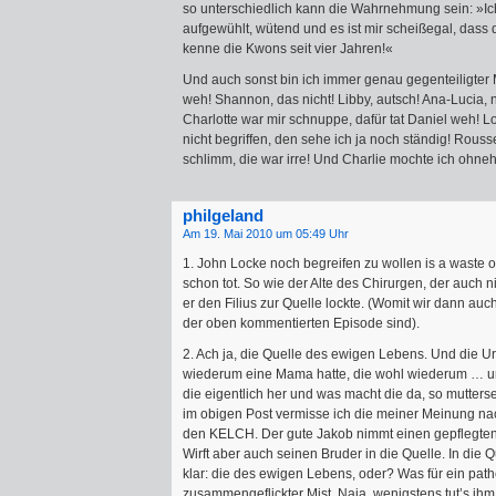
so unterschiedlich kann die Wahrnehmung sein: »Ich
aufgewühlt, wütend und es ist mir scheißegal, dass da
kenne die Kwons seit vier Jahren!«
Und auch sonst bin ich immer genau gegenteiligter
weh! Shannon, das nicht! Libby, autsch! Ana-Lucia, 
Charlotte war mir schnuppe, dafür tat Daniel weh! L
nicht begriffen, den sehe ich ja noch ständig! Rous
schlimm, die war irre! Und Charlie mochte ich ohneh
philgeland
Am 19. Mai 2010 um 05:49 Uhr
1. John Locke noch begreifen zu wollen is a waste of
schon tot. So wie der Alte des Chirurgen, der auch ni
er den Filius zur Quelle lockte. (Womit wir dann au
der oben kommentierten Episode sind).
2. Ach ja, die Quelle des ewigen Lebens. Und die U
wiederum eine Mama hatte, die wohl wiederum … un
die eigentlich her und was macht die da, so mutters
im obigen Post vermisse ich die meiner Meinung n
den KELCH. Der gute Jakob nimmt einen gepflegte
Wirft aber auch seinen Bruder in die Quelle. In die 
klar: die des ewigen Lebens, oder? Was für ein pat
zusammengeflickter Mist. Naja, wenigstens tut’s ihm 