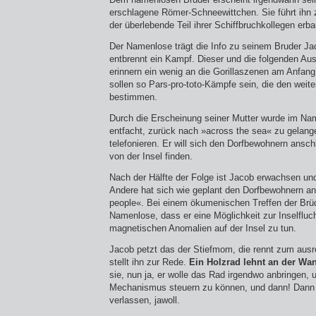
erschlagene Römer-Schneewittchen. Sie führt ihn
der überlebende Teil ihrer Schiffbruchkollegen erba
Der Namenlose trägt die Info zu seinem Bruder Jac
entbrennt ein Kampf. Dieser und die folgenden A
erinnern ein wenig an die Gorillaszenen am Anfan
sollen so Pars-pro-toto-Kämpfe sein, die den weit
bestimmen.
Durch die Erscheinung seiner Mutter wurde im Na
entfacht, zurück nach »across the sea« zu gelang
telefonieren. Er will sich den Dorfbewohnern ans
von der Insel finden.
Nach der Hälfte der Folge ist Jacob erwachsen und
Andere hat sich wie geplant den Dorfbewohnern 
people«. Bei einem ökumenischen Treffen der Brü
Namenlose, dass er eine Möglichkeit zur Inselfluc
magnetischen Anomalien auf der Insel zu tun.
Jacob petzt das der Stiefmom, die rennt zum ausre
stellt ihn zur Rede.
Ein Holzrad lehnt an der Wa
sie, nun ja, er wolle das Rad irgendwo anbringen,
Mechanismus steuern zu können, und dann! Dann w
verlassen, jawoll.