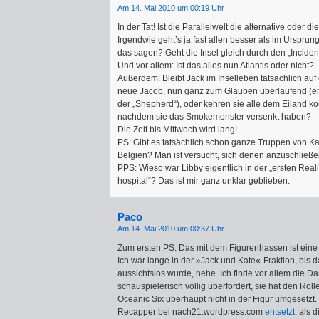
Am 14. Mai 2010 um 00:19 Uhr
In der Tat! Ist die Parallelwelt die alternative oder di
Irgendwie geht’s ja fast allen besser als im Ursprun
das sagen? Geht die Insel gleich durch den „Inciden
Und vor allem: Ist das alles nun Atlantis oder nicht?
Außerdem: Bleibt Jack im Inselleben tatsächlich auf 
neue Jacob, nun ganz zum Glauben überlaufend (er i
der „Shepherd“), oder kehren sie alle dem Eiland k
nachdem sie das Smokemonster versenkt haben?
Die Zeit bis Mittwoch wird lang!
PS: Gibt es tatsächlich schon ganze Truppen von Ka
Belgien? Man ist versucht, sich denen anzuschließen
PPS: Wieso war Libby eigentlich in der „ersten Reali
hospital“? Das ist mir ganz unklar geblieben.
Paco
Am 14. Mai 2010 um 00:37 Uhr
Zum ersten PS: Das mit dem Figurenhassen ist eine 
Ich war lange in der »Jack und Kate«-Fraktion, bis 
aussichtslos wurde, hehe. Ich finde vor allem die Da
schauspielerisch völlig überfordert, sie hat den Rol
Oceanic Six überhaupt nicht in der Figur umgesetzt
Recapper bei nach21.wordpress.com
entsetzt
, als 