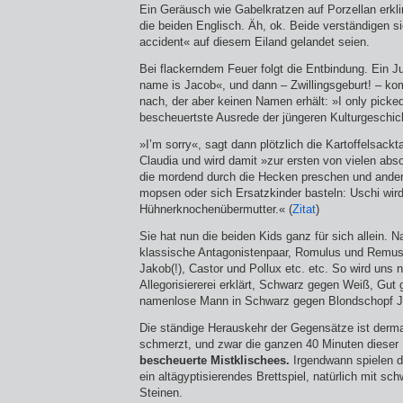
Ein Geräusch wie Gabelkratzen auf Porzellan erkli
die beiden Englisch. Äh, ok. Beide verständigen s
accident« auf diesem Eiland gelandet seien.
Bei flackerndem Feuer folgt die Entbindung. Ein J
name is Jacob«, und dann – Zwillingsgeburt! – k
nach, der aber keinen Namen erhält: »I only picke
bescheuertste Ausrede der jüngeren Kulturgeschic
»I’m sorry«, sagt dann plötzlich die Kartoffelsackt
Claudia und wird damit »zur ersten von vielen abso
die mordend durch die Hecken preschen und ander
mopsen oder sich Ersatzkinder basteln: Uschi wir
Hühnerknochenübermutter.« (
Zitat
)
Sie hat nun die beiden Kids ganz für sich allein. N
klassische Antagonistenpaar, Romulus und Remus
Jakob(!), Castor und Pollux etc. etc. So wird uns 
Allegorisiererei erklärt, Schwarz gegen Weiß, Gut
namenlose Mann in Schwarz gegen Blondschopf J
Die ständige Herauskehr der Gegensätze ist derma
schmerzt, und zwar die ganzen 40 Minuten dieser 
bescheuerte Mistklischees.
Irgendwann spielen 
ein altägyptisierendes Brettspiel, natürlich mit s
Steinen.