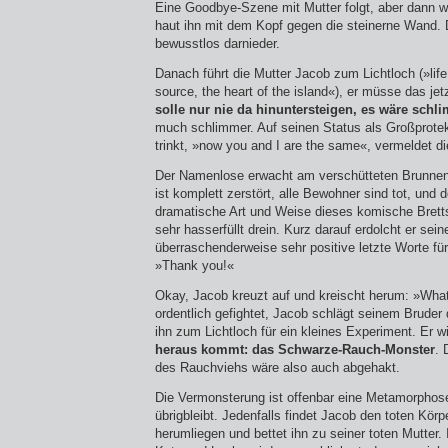
Eine Goodbye-Szene mit Mutter folgt, aber dann wi
haut ihn mit dem Kopf gegen die steinerne Wand.
bewusstlos darnieder.
Danach führt die Mutter Jacob zum Lichtloch (»life, 
source, the heart of the island«), er müsse das je
solle nur nie da hinuntersteigen, es wäre schl
much schlimmer. Auf seinen Status als Großprotek
trinkt, »now you and I are the same«, vermeldet di
Der Namenlose erwacht am verschütteten Brunnen
ist komplett zerstört, alle Bewohner sind tot, und 
dramatische Art und Weise dieses komische Bretts
sehr hasserfüllt drein. Kurz darauf erdolcht er sein
überraschenderweise sehr positive letzte Worte für
»Thank you!«
Okay, Jacob kreuzt auf und kreischt herum: »What
ordentlich gefightet, Jacob schlägt seinem Bruder d
ihn zum Lichtloch für ein kleines Experiment. Er wi
heraus kommt: das Schwarze-Rauch-Monster
. 
des Rauchviehs wäre also auch abgehakt.
Die Vermonsterung ist offenbar eine Metamorphose
übrigbleibt. Jedenfalls findet Jacob den toten Kör
herumliegen und bettet ihn zu seiner toten Mutter.