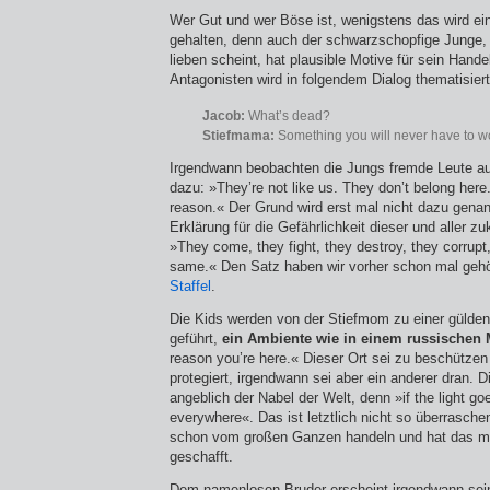
Wer Gut und wer Böse ist, wenigstens das wird ei
gehalten, denn auch der schwarzschopfige Junge,
lieben scheint, hat plausible Motive für sein Hande
Antagonisten wird in folgendem Dialog thematisiert
Jacob:
What’s dead?
Stiefmama:
Something you will never have to wo
Irgendwann beobachten die Jungs fremde Leute auf
dazu: »They’re not like us. They don’t belong here
reason.« Der Grund wird erst mal nicht dazu genan
Erklärung für die Gefährlichkeit dieser und aller z
»They come, they fight, they destroy, they corrupt
same.« Den Satz haben wir vorher schon mal geh
Staffel
.
Die Kids werden von der Stiefmom zu einer gülden
geführt,
ein Ambiente wie in einem russischen
reason you’re here.« Dieser Ort sei zu beschützen 
protegiert, irgendwann sei aber ein anderer dran. D
angeblich der Nabel der Welt, denn »if the light goe
everywhere«. Das ist letztlich nicht so überrasche
schon vom großen Ganzen handeln und hat das m
geschafft.
Dem namenlosen Bruder erscheint irgendwann seine