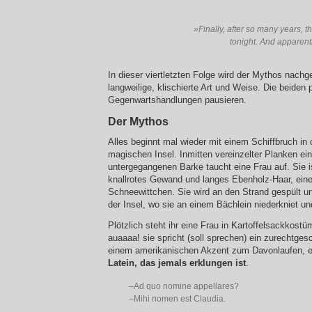
»Finally, after so many years, t
tonight. And apparently 
In dieser viertletzten Folge wird der Mythos nachg
langweilige, klischierte Art und Weise. Die beiden p
Gegenwartshandlungen pausieren.
Der Mythos
Alles beginnt mal wieder mit einem Schiffbruch in
magischen Insel. Inmitten vereinzelter Planken ein
untergegangenen Barke taucht eine Frau auf. Sie i
knallrotes Gewand und langes Ebenholz-Haar, eine
Schneewittchen. Sie wird an den Strand gespült un
der Insel, wo sie an einem Bächlein niederkniet und
Plötzlich steht ihr eine Frau in Kartoffelsackkost
auaaaa! sie spricht (soll sprechen) ein zurechtges
einem amerikanischen Akzent zum Davonlaufen, e
Latein, das jemals erklungen ist
.
–Ad quo nomine appellares?
–Mihi nomen est Claudia.