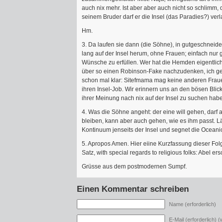
auch nix mehr. Ist aber aber auch nicht so schlimm
seinem Bruder darf er die Insel (das Paradies?) ver
Hm.
3. Da laufen sie dann (die Söhne), in gutgeschnei
lang auf der Insel herum, ohne Frauen; einfach nur 
Wünsche zu erfüllen. Wer hat die Hemden eigentlic
über so einen Robinson-Fake nachzudenken, ich geb’s
schon mal klar: Sitefmama mag keine anderen Fraue
ihren Insel-Job. Wir erinnern uns an den bösen Blick
ihrer Meinung nach nix auf der Insel zu suchen hab
4. Was die Söhne angeht: der eine will gehen, darf a
bleiben, kann aber auch gehen, wie es ihm passt. L
Kontinuum jenseits der Insel und segnet die Oceani
5. Apropos Amen. Hier eiine Kurzfassung dieser Fo
Satz, with special regards to religious folks: Abel ers
Grüsse aus dem postmodernen Sumpf.
Einen Kommentar schreiben
Name (erforderlich)
E-Mail (erforderlich) (w