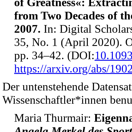
of Greatness«: Extract
from Two Decades of t
2007.
In: Digital Scholar
35, No. 1 (April 2020). 
pp. 34–42. (DOI:
10.1093
https://arxiv.org/abs/19
Der untenstehende Datensat
Wissenschaftler*innen benut
Maria Thurmair:
Eigenna
Angela Merkel des Sport