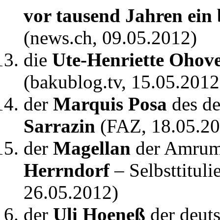
vor tausend Jahren ein 
(news.ch, 09.05.2012)
die
Ute-Henriette Ohov
(bakublog.tv, 15.05.2012
der
Marquis Posa
des de
Sarrazin
(FAZ, 18.05.20
der
Magellan
der Amrum
Herrndorf
– Selbsttitul
26.05.2012)
der
Uli Hoeneß
der deut