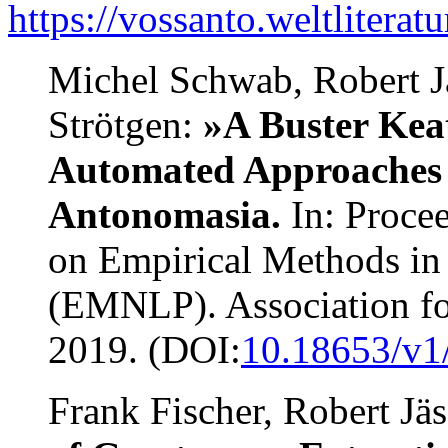
https://vossanto.weltliteratu
Michel Schwab, Robert Jä
Strötgen:
»A Buster Keat
Automated Approaches f
Antonomasia.
In: Proce
on Empirical Methods in
(EMNLP). Association fo
2019. (DOI:
10.18653/v1
Frank Fischer, Robert Jä