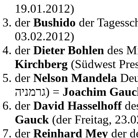
19.01.2012)
der
Bushido
der Tagessc
03.02.2012)
der
Dieter Bohlen
des Mi
Kirchberg
(Südwest Pres
der
Nelson Mandela
Deutsch
גרמניה) =
Joachim Gauc
der
David Hasselhoff
des
Gauck
(der Freitag, 23.
der
Reinhard Mey
der d