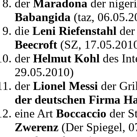
der
Maradona
der niger
Babangida
(taz, 06.05.2
die
Leni Riefenstahl
der
Beecroft
(SZ, 17.05.201
der
Helmut Kohl
des Int
29.05.2010)
der
Lionel Messi
der Gri
der deutschen Firma Ha
eine Art
Boccaccio
der S
Zwerenz
(Der Spiegel, 0