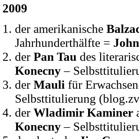
2009
der amerikanische
Balza
Jahrhunderthälfte =
John
der
Pan Tau
des literari
Konecny
– Selbsttitulie
der
Mauli
für Erwachse
Selbsttitulierung (blog.
der
Wladimir Kaminer
Konecny
– Selbsttitulie